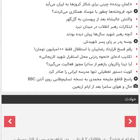
«کمانِ پرنده» چینی برای شکار کروزها به ایران می‌آید
خود فروخته‌ها چطور با موساد همکاری می‌کردند؟
واکنش عالیشاه بعد از پیوستن به گل‌گهر
ابتکارات رهبر انقلاب در میدان نبرد
آنچه رهبر شهید سال‌ها پیش دیده بودند
بوسه‌ پدر بر پای پسر شهیدش
رقم فسخ قرارداد رضاییان با استقلال فقط ۱۰۰میلیون تومان!
تکذیب ادعای «نحوه ردزنی محل استقرار شهید لاریجانی»
آیا تینا پاکروان بازهم از ساترا مجوز فعالیت می‌گیرد؟
کویت دستور تعطیلی تنها مدرسه ایرانی را صادر کرد
پاسخ قاطع ملیحه محمدی به نسخه تسلیم‌طلبی روی آنتن BBC
حال و هوای سامرا بعد از ایام اربعین
حوادث
شته
حادثه غرق‌شدگی در طاقانک ۲ قربانی
پدر شاهرودی پس از قتل پسرش،
دس