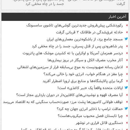
گرفت
جسد را در چاه مخفی کرد
آخرین اخبار
رکوردشکنی پیش‌فروش جدیدترین گوشی‌های تاشوی سامسونگ
حادثه غرق‌شدگی در طاقانک ۲ قربانی گرفت
مسجد جامع یزد، از باشکوه‌ترین معماری‌های ایران
پدر شاهرودی پس از قتل پسرش، جسد را در چاه مخفی کرد
دردسر همزمان آمریکا و اوکراین با ته کشیدن موشک های پاتریوت
آثار مخرب مصرف الکل و سیگار در بروز بیماری‌ها
اذعان رسانه صهیونیست به موج بی‌سابقه فرار از سرزمین‌های اشغالی
چرا مغز در هنگام خواب، انرژی خود را خالی می‌کند؟
گرما برای پالایشگاه‌ها و منابع برق اروپا اضطرار آفرید
ایالات متحده واقعاً یک «ببر کاغذی» است!
آیا مصرف قهوه و نوشیدنی‌های کافئین‌دار در دوران بارداری مجاز است؟
توقف طولانی کامیون‌ها پشت مرز؛ صورت‌حساب سنگینی که به اقتصاد می‌رسد
حماقت ترامپ با ذخایر انرژی جهان چه کرد؟
چرا تابستان فصل محبوب میکروب‌هاست؟
دستگیری قاتل فراری در نوشهر
نیویورک تایمز فاش کرد: کارگروه ویژه سیا برای تفرقه افکنی در کوبا