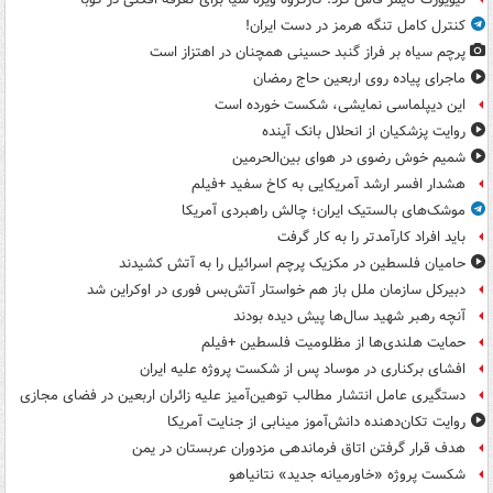
کنترل کامل تنگه هرمز در دست ایران!
پرچم سیاه بر فراز گنبد حسینی همچنان در اهتزاز است
ماجرای پیاده روی اربعین حاج رمضان
این دیپلماسی نمایشی، شکست خورده است
روایت پزشکیان از انحلال بانک آینده
شمیم خوش رضوی در هوای بین‌الحرمین
هشدار افسر ارشد آمریکایی به کاخ سفید +فیلم
موشک‌های بالستیک ایران؛ چالش راهبردی آمریکا
باید افراد کارآمدتر را به کار گرفت
حامیان فلسطین در مکزیک پرچم اسرائیل را به آتش کشیدند
دبیرکل سازمان ملل باز هم خواستار آتش‌بس فوری در اوکراین شد
آنچه رهبر شهید سال‌ها پیش دیده بودند
حمایت هلندی‌ها از مظلومیت فلسطین +فیلم
افشای برکناری در موساد پس از شکست پروژه علیه ایران
دستگیری عامل انتشار مطالب توهین‌آمیز علیه زائران اربعین در فضای مجازی
روایت تکان‌دهنده دانش‌آموز مینابی از جنایت آمریکا
هدف قرار گرفتن اتاق‌ فرماندهی مزدوران عربستان در یمن
شکست پروژه «خاورمیانه جدید» نتانیاهو