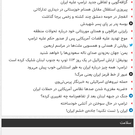
گزافه‌گویی و لفاظی جدید ترامپ علیه ایران
پیروزی استقلال مقابل همنام خوزستانی در دیداری تدارکاتی
انفجار در حومه دمشق چند کشته و زخمی برجا گذاشت
بوسه‌ پدر بر پای پسر شهیدش
رایزنی عراقچی و همتای موریتانی خود درباره تحولات منطقه
موج تهدید علیه قضات آمریکایی پس از صدور حکم علیه ترامپ
روایتی از همدلی و همسویی ملت‌ها در مراسم اربعین
یمن: جهان به‌زودی صدای ناله سعودی‌ها را خواهد شنید
یونیفل: ارتش اسرائیل در یک روز ۱۱۳ توپ به جنوب لبنان شلیک کرده است
ترامپ: همه چیز درباره ایران به طور استثنایی خوب پیش می‌رود
عبور از خط قرمز ایران یعنی مرگ!
حمله نیروهای اسرائیلی به خبرنگار پرس‌تی‌وی
«ضربه مغزی» شدن صدها نظامی آمریکایی در حملات ایران
جنگ در جبهه لبنان بعد از تفاهم‌نامه چه تغییری کرده؟
ترامپ در حال سوختن در آتشی خودساخته
ایران را تست نکنید! جاده‌ی خشم ایران!
سلامت