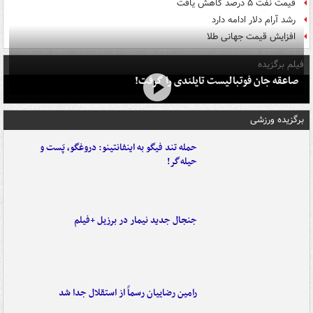
قیمت نفت ۵ درصد کاهش یافت
رشد آرام دلار ادامه دارد
افزایش قیمت جهانی طلا
فیلم برگزیده
صاعقه جان فوتبالیست تایلندی را گرفت!
برگزیده ورزشی
حمله تند فیگو به اینفانتینو: دروغگو، پَست‌ و
حیله‌گر!
جنجال جدید نیمار در برزیل +فیلم
رامین رضاییان رسماً از استقلال جدا شد