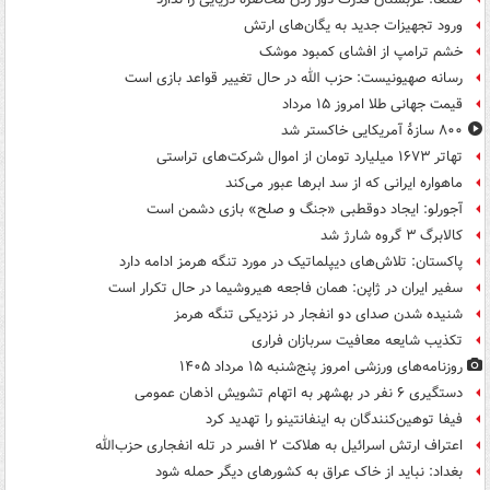
ورود تجهیزات جدید به یگان‌های ارتش
خشم ترامپ از افشای کمبود موشک
رسانه صهیونیست: حزب الله در حال تغییر قواعد بازی است
قیمت جهانی طلا امروز ۱۵ مرداد
۸۰۰ سازۀ آمریکایی خاکستر شد
تهاتر ۱۶۷۳ میلیارد تومان از اموال شرکت‌های تراستی
ماهواره ایرانی که از سد ابرها عبور می‌کند
آجورلو: ایجاد دوقطبی «جنگ و صلح‌» بازی دشمن است
کالابرگ ۳ گروه شارژ شد
پاکستان: تلاش‌های دیپلماتیک در مورد تنگه هرمز ادامه دارد
سفیر ایران در ژاپن: همان فاجعه هیروشیما در حال تکرار است
شنیده شدن صدای دو انفجار در نزدیکی تنگه هرمز
تکذیب شایعه معافیت سربازان فراری
روزنامه‌های ورزشی امروز پنج‌شنبه ۱۵ مرداد ۱۴۰۵
دستگیری ۶ نفر در بهشهر به اتهام تشویش اذهان عمومی
فیفا توهین‌کنندگان به اینفانتینو را تهدید کرد
اعتراف ارتش اسرائیل به هلاکت ۲ افسر در تله انفجاری حزب‌الله
بغداد: نباید از خاک عراق به کشورهای دیگر حمله شود