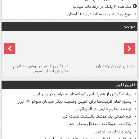
مشاهده ۴ پلنگ در ارتفاعات میناب
موج بارش‌های تابستانه در راه ۱۱ استان
حوادث
ن
پاییز پرباران در راه ایران
دستگیری ۶ نفر در بهشهر به اتهام
تشویش اذهان عمومی
اس
آخرین اخبار
روایت گاردین از «دیپلماسی کودکستانی» ترامپ در برابر ایران
بسیج تمام ظرفیت‌ها برای تعیین وضعیت دیگر خلبانان سوخو ۲۴ ایران
آینده نامعلوم طارمی در المپیاکوس
کره شمالی یک موشک بالستیک شلیک کرد
بازگشت اندونگ به استقلال منتفی شد
پاییز پرباران در راه ایران
صنعا: عربستان قدرت دور زدن محاصره دریایی را ندارد