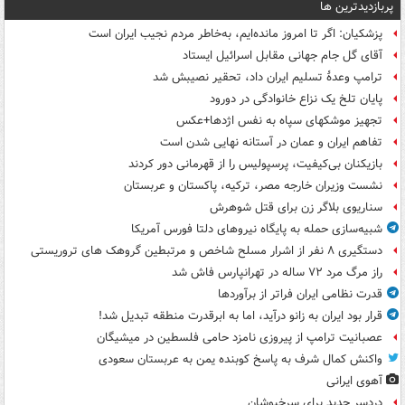
پربازدیدترین ها
پزشکیان: اگر تا امروز مانده‌ایم، به‌خاطر مردم نجیب ایران است
آقای گل جام جهانی مقابل اسرائیل ایستاد
ترامپ وعدۀ تسلیم ایران داد، تحقیر نصیبش شد
پایان تلخ یک نزاع خانوادگی در دورود
تجهیز موشکهای سپاه به نفس اژدها+عکس
تفاهم ایران و عمان در آستانه نهایی شدن است
بازیکنان بی‌کیفیت، پرسپولیس را از قهرمانی دور کردند
نشست وزیران خارجه مصر، ترکیه، پاکستان و عربستان
سناریوی بلاگر زن برای قتل شوهرش
شبیه‌سازی حمله به پایگاه نیروهای دلتا فورس آمریکا
دستگیری ۸ نفر از اشرار مسلح شاخص و مرتبطین گروهک های تروریستی
راز مرگ مرد ۷۲ ساله در تهرانپارس فاش شد
قدرت نظامی ایران فراتر از برآوردها
قرار بود ایران به زانو درآید، اما به ابرقدرت منطقه تبدیل شد!
عصبانیت ترامپ از پیروزی نامزد حامی فلسطین در میشیگان
واکنش کمال شرف به پاسخ کوبنده یمن به عربستان سعودی
آهوی ایرانی
دردسر جدید برای سرخپوشان