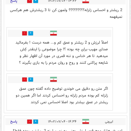
پاسخ
۱۳:۴۲ - ۱۴۰۲/۰۷/۰۴
1
3
2 ریشتر و احساس زلزله؟؟؟؟؟؟؟؟؟ ولمون کن تا 3 ریشترش هم هرکسی
نمیفهمه
0
2
اصلآ لرزش و 2 ریشتر و عمق کم و... همه درست ! بفرمائید
صدای مهیب برای چه بوده ؟! چرا موضوعی را اینقدر کِش
میدهید تا هر خناس و ننه قمری در مورد آن اظهار نظر و
شایعه پراکنی کنند و روح و روان مردم را به بازی بگیرند ؟
1
0
اگر متن رو دقیق می خوندی توضیح داده گفته چون عمق
زلزله کم بوده مردم زلزله رو احساس کردند اما اگر همین دو
ریشتر در عمق بیشتر بود اصلا احساس نمی کردند
پاسخ
ایرونی
۱۴:۳۴ - ۱۴۰۲/۰۷/۰۴
0
0
اون خبرها از موج قوی لرزش یعنی یه زمین لرزه 2 ریشتری بوده فقط؟