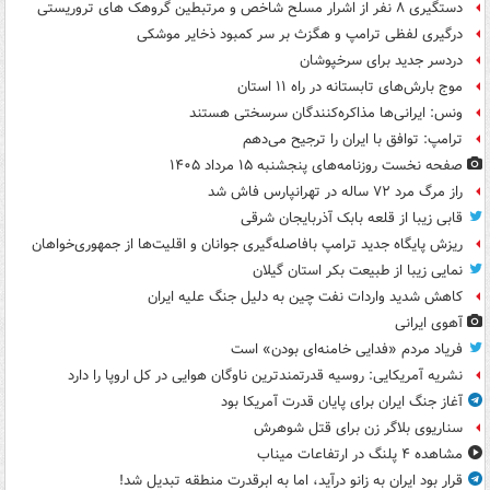
دستگیری ۸ نفر از اشرار مسلح شاخص و مرتبطین گروهک های تروریستی
درگیری لفظی ترامپ و هگزث بر سر کمبود ذخایر موشکی
دردسر جدید برای سرخپوشان
موج بارش‌های تابستانه در راه ۱۱ استان
ونس: ایرانی‌ها مذاکره‌کنندگان سرسختی هستند
ترامپ: توافق با ایران را ترجیح می‌دهم
صفحه نخست روزنامه‌های پنجشنبه ۱۵ مرداد ۱۴۰۵
راز مرگ مرد ۷۲ ساله در تهرانپارس فاش شد
قابی زیبا از قلعه بابک آذربایجان شرقی
ریزش پایگاه جدید ترامپ بافاصله‌گیری جوانان و اقلیت‌ها از جمهوری‌خواهان
نمایی زیبا از طبیعت بکر استان گیلان
کاهش شدید واردات نفت چین به دلیل جنگ علیه ایران
آهوی ایرانی
فریاد مردم «فدایی خامنه‌ای بودن» است
نشریه آمریکایی: روسیه قدرتمندترین ناوگان هوایی در کل اروپا را دارد
آغاز جنگ ایران برای پایان قدرت آمریکا بود
سناریوی بلاگر زن برای قتل شوهرش
مشاهده ۴ پلنگ در ارتفاعات میناب
قرار بود ایران به زانو درآید، اما به ابرقدرت منطقه تبدیل شد!