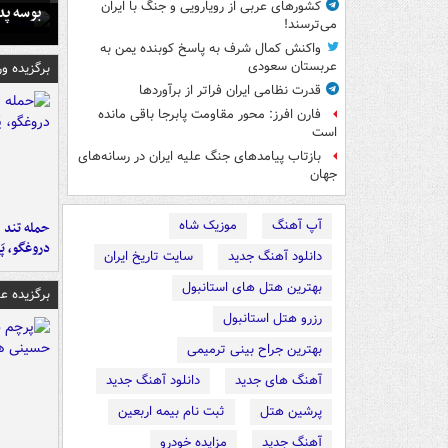
کشورهای عربی از رویارویی و جنگ با ایران
بوسه‌ پ
می‌ترسند!
واکنش کمال شرف به پاسخ کوبنده یمن به
عربستان سعودی
برگزیده و
قدرت نظامی ایران فراتر از برآوردها
فارن افرز: محور مقاومت پابرجا باقی مانده
است
بازتاب پیامدهای جنگ علیه ایران در رسانه‌های
جهان
آپ آهنگ
موزیک شاه
حمله تند ف
دروغگو، پَ
دانلود آهنگ جدید
سایت تاریخ ایران
بهترین هتل های استانبول
برگزیده 
رزرو هتل استانبول
بهترین جراح بینی ترمیمی
آهنگ های جدید
دانلود آهنگ جدید
پرشین هتل
ثبت نام بیمه اربعین
آهنگ جدید
مزایده خودرو