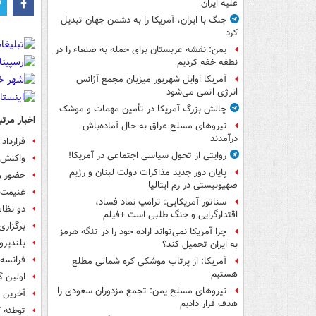
علیه ایران
جنگ با ایران، آمریکا را به دشمن جهان تبدیل
کرد
یمن: نقشه عربستان برای حمله به صنعاء را در
نطفه خفه کردیم
آمریکا اوایل شهریور میزبان مجمع آژانس
انرژی اتمی می‌شود
چالش بزرگ آمریکا در تأمین مهمات و موشک
اخبار مرتب
نیروهای مسلح عراق به حال آماده‌باش
درآمدند
قرارداد
روایتی از تحول سیاسی اجتماعی در آمریکا!
واکنش ر
پایان دور جدید مذاکرات دولت لبنان و رژیم
حضور و 
صهیونیستی در رم ایتالیا
غنیمت ج
سناتور آمریکایی: ترامپ نماد فساد،
دو نظام
اقتدارگرایی و جنگ طلبی است +فیلم
برگزاری
چرا آمریکا نمی‌تواند اراده خود را در تنگه هرمز
بلندپرو
به ایران تحمیل کند؟
فرانسه:
آمریکا: از پرتاب موشکی کره شمالی مطلع
هستیم
اولین گ
نیروهای مسلح یمن: تجمع مزدوران سعودی را
آخرین م
هدف قرار دادیم
توطئه ک