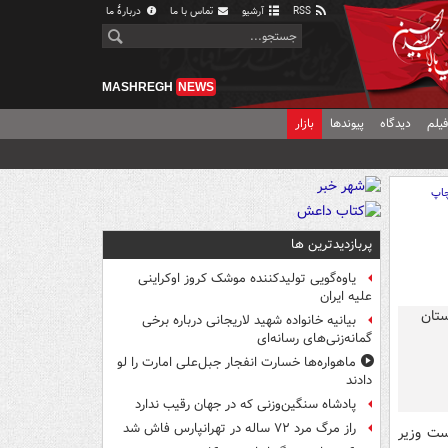
RSS
آرشیو
تماس با ما
دربارهٔ ما
MASHREGH
NEWS
یلم
دیدگاه
پیوندها
بازار
اپ
پربازدیدترین ها
یاوه‌گویی تولیدکننده موشک کروز اوکراینی
علیه ایران
بیانیه خانواده شهید لاریجانی درباره برخی
گمانه‌زنی‌های رسانه‌ای
ماهواره‌ها خسارت انفجار جبل‌علی امارت را لو
دادند
پادشاه سنگین‌وزنی که در جهان رقیب ندارد
راز مرگ مرد ۷۲ ساله در تهرانپارس فاش شد
ست وزیر