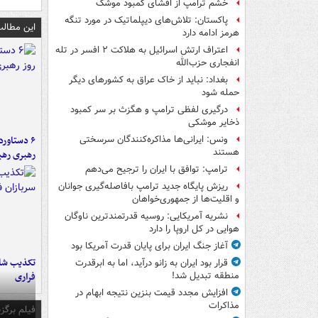
خشم ترامپ از افشای کمبود موشک
پاکستان: تلاش‌های دیپلماتیک در مورد تنگه
این مطالب
هرمز ادامه دارد
اعتراف ارتش اسرائیل به هلاکت ۲ افسر در تله
انفجاری حزب‌الله
بغداد: نباید از خاک عراق به کشورهای دیگر
حمله شود
درگیری لفظی ترامپ و هگزث بر سر کمبود
ذخایر موشکی
ونس: ایرانی‌ها مذاکره‌کنندگان سرسختی
هستند
رهبری رهب
ترامپ: توافق با ایران را ترجیح می‌دهم
ریزش پایگاه جدید ترامپ بافاصله‌گیری جوانان
و اقلیت‌ها از جمهوری‌خواهان
نشریه آمریکایی: روسیه قدرتمندترین ناوگان
هوایی در کل اروپا را دارد
آغاز جنگ ایران برای پایان قدرت آمریکا بود
تکذیب شای
قرار بود ایران به زانو درآید، اما به ابرقدرت
فراری
منطقه تبدیل شد!
افزایش مجدد قیمت بنزین نتیجه ابهام در
مذاکرات
فیلم برگزی