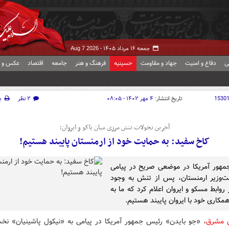
جمعه ۱۶ مرداد ۱۴۰۵ -
Aug 7 2026
ی
دفاع و امنیت
جهاد و مقاومت
حسینیه
فرهنگ و هنر
جامعه
اقتصاد
عکس و ف
1530
تاریخ انتشار:
۴ مهر ۱۴۰۲ - ۰۸:۰۵
۲ نظر
چ
آخرین تحولات تنش مرزی میان باکو و ایروان؛
کاخ سفید: به حمایت خود از ارمنستان پایبند هستیم!
هور آمریکا در موضعی صریح در پیامی
‌وزیر ارمنستان، پس از تنش به وجود
روابط مسکو و ایروان اعلام کرد که ما به
مکاری خود با ایروان پایبند هستیم.
ش مشرق
، «جو بایدن» رئیس جمهور آمریکا در پیامی به «نیکول پاشینیان» نخ