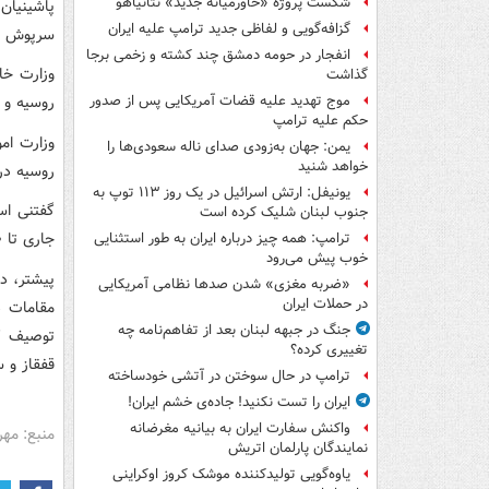
شکست پروژه «خاورمیانه جدید» نتانیاهو
پاشینیان
گزافه‌گویی و لفاظی جدید ترامپ علیه ایران
سرپوش بگ
انفجار در حومه دمشق چند کشته و زخمی برجا
وزارت خار
گذاشت
روسیه و ت
موج تهدید علیه قضات آمریکایی پس از صدور
حکم علیه ترامپ
وزارت ام
یمن: جهان به‌زودی صدای ناله سعودی‌ها را
خواهد شنید
روسیه در 
یونیفل: ارتش اسرائیل در یک روز ۱۱۳ توپ به
جنوب لبنان شلیک کرده است
جاری تا ۲۰ ماه جاری میلادی برگزار کرد.
ترامپ: همه چیز درباره ایران به طور استثنایی
خوب پیش می‌رود
پیشتر، د
«ضربه مغزی» شدن صدها نظامی آمریکایی
در حملات ایران
مقامات د
جنگ در جبهه لبنان بعد از تفاهم‌نامه چه
توصیف کر
تغییری کرده؟
قفقاز و س
ترامپ در حال سوختن در آتشی خودساخته
ایران را تست نکنید! جاده‌ی خشم ایران!
واکنش سفارت ایران به بیانیه مغرضانه
منبع: مهر
نمایندگان پارلمان اتریش
یاوه‌گویی تولیدکننده موشک کروز اوکراینی