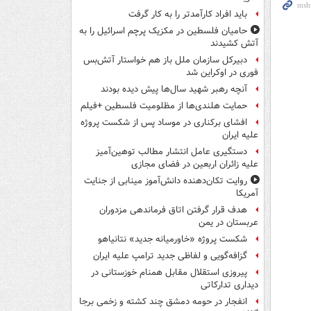
باید افراد کارآمدتر را به کار گرفت
حامیان فلسطین در مکزیک پرچم اسرائیل را به
آتش کشیدند
دبیرکل سازمان ملل باز هم خواستار آتش‌بس
فوری در اوکراین شد
آنچه رهبر شهید سال‌ها پیش دیده بودند
حمایت هلندی‌ها از مظلومیت فلسطین +فیلم
افشای برکناری در موساد پس از شکست پروژه
علیه ایران
دستگیری عامل انتشار مطالب توهین‌آمیز
علیه زائران اربعین در فضای مجازی
روایت تکان‌دهنده دانش‌آموز مینابی از جنایت
آمریکا
هدف قرار گرفتن اتاق‌ فرماندهی مزدوران
عربستان در یمن
شکست پروژه «خاورمیانه جدید» نتانیاهو
گزافه‌گویی و لفاظی جدید ترامپ علیه ایران
پیروزی استقلال مقابل همنام خوزستانی در
دیداری تدارکاتی
انفجار در حومه دمشق چند کشته و زخمی برجا