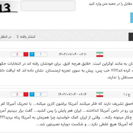
قابل را در جعبه متن وارد کنید
انتشار یافته: 2
در انتظار 
۰۸:۱۱ - ۱۴۰۲/۰۷/۰۴
2
1
ان به مانند اوکراین است. خلایق هرچه لایق. برای خودشان رفته اند در انتخابات حک
 کرده اند!!!!!! خب پس، پیش به سوی تجزیه ارمنستان. نشان داده اند که لیاقت دا
ستقل را ندارند.
ج د ا
۰۸:۱۴ - ۱۴۰۲/۰۷/۰۴
2
2
حمق تشریف دارند که فکر میکنند آمریکا براشون کاری میکنه... با تحریک آمیرکا کم 
 رو در دامن آمریکا انداختند... ایران هم پایش را پس کشید... گفت بزار ببینیم آمری
 چکار میتونه بکنه... وقتی از ایران کمک خواستید چرا همزمان به آمریکا پناه بردید؟؟؟ 
که آمریکا هیچ غلطی نکرد... و شکست دوباره نصیبتون شد...