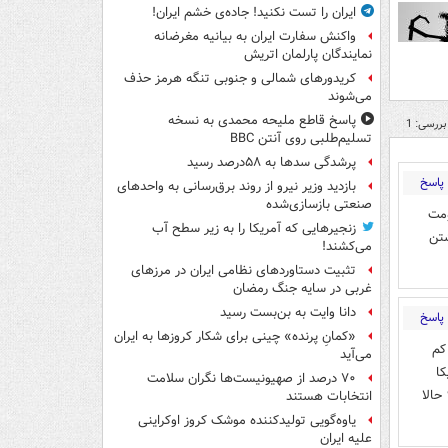
ایران را تست نکنید! جاده‌ی خشم ایران!
واکنش سفارت ایران به بیانیه مغرضانه
نمایندگان پارلمان اتریش
کریدورهای شمالی و جنوبی تنگه هرمز حذف
می‌شوند
پاسخ قاطع ملیحه محمدی به نسخه
بررسی: 1
تسلیم‌طلبی روی آنتن BBC
پرشدگی سدها به ۵۸درصد رسید
پاسخ
بازدید وزیر نیرو از روند برق‌رسانی به واحدهای
صنعتی بازسازی‌شده
ومت
زنجیرهایی که آمریکا را به زیر سطح آب
شتن
می‌کشند!
تثبیت دستاوردهای نظامی ایران در مرزهای
غربی در سایه جنگ رمضان
دانا وایت به بن‌بست رسید
پاسخ
«کمانِ پرنده» چینی برای شکار کروزها به ایران
کم
می‌آید
کا
۷۰ درصد از صهیونیست‌ها نگران سلامت
حالا
انتخابات هستند
یاوه‌گویی تولیدکننده موشک کروز اوکراینی
علیه ایران