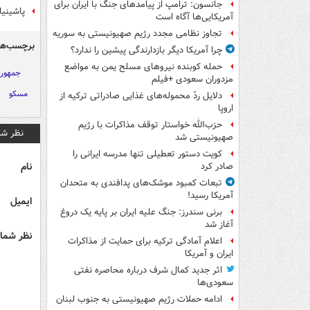
جانسون: ترامپ از پیامدهای جنگ با ایران برای
پاشینی
آمریکایی‌ها آگاه است
تجاوز نظامی مجدد رژیم صهیونیستی به سوریه
برچسب‌ها
چرا آمریکا دیگر بازدارندگی پیشین را ندارد؟
حمله کوبنده نیروهای مسلح یمن به مواضع
جمهوری
مزدوران سعودی +فیلم
مسکو
دلایل ردّ محموله‌های غذایی صادراتی ترکیه از
اروپا
حزب‌الله خواستار توقف مذاکرات با رژیم
نظر شم
صهیونیستی شد
کویت دستور تعطیلی تنها مدرسه ایرانی را
نام
صادر کرد
تبعات کمبود موشک‌های پدافندی به متحدان
آمریکا رسید!
ایمیل
برنی سندرز: جنگ علیه ایران بر پایه یک دروغ
آغاز شد
نظر شما 
اعلام آمادگی ترکیه برای حمایت از مذاکرات
ایران و آمریکا
اثر جدید کمال شرف درباره محاصره نفتی
سعودی‌ها
ادامه حملات رژیم صهیونیستی به جنوب لبنان