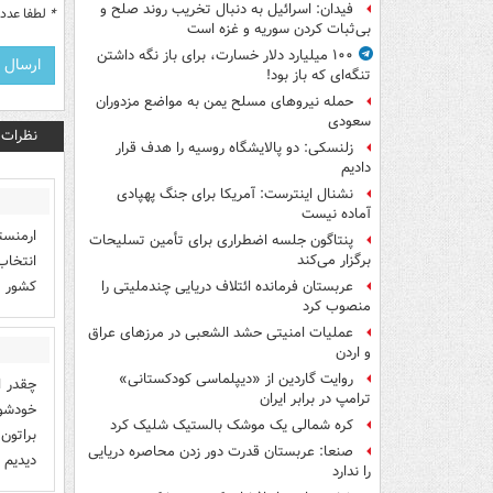
فیدان: اسرائیل به دنبال تخریب روند صلح و
*
لطفا عدد م
بی‌ثبات کردن سوریه و غزه است
۱۰۰ میلیارد دلار خسارت، برای باز نگه داشتن
تنگه‌ای که باز بود!
حمله نیروهای مسلح یمن به مواضع مزدوران
سعودی
نظرات
زلنسکی: دو پالایشگاه روسیه را هدف قرار
دادیم
نشنال اینترست: آمریکا برای جنگ پهپادی
آماده نیست
ارمنست
پنتاگون جلسه اضطراری برای تأمین تسلیحات
انتخاب
برگزار می‌کند
کشور م
عربستان فرمانده ائتلاف دریایی چندملیتی را
منصوب کرد
عملیات امنیتی حشد الشعبی در مرزهای عراق
و اردن
روایت گاردین از «دیپلماسی کودکستانی»
چقدر ا
ترامپ در برابر ایران
خودشون
کره شمالی یک موشک بالستیک شلیک کرد
براتون
صنعا: عربستان قدرت دور زدن محاصره دریایی
دیدیم 
را ندارد