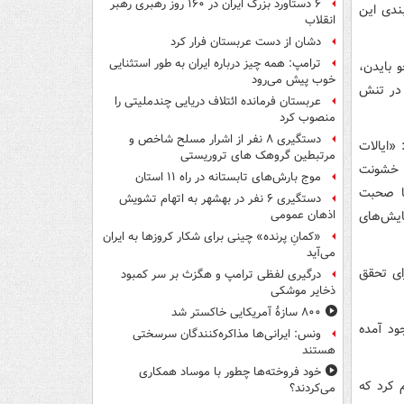
۶ دستاورد بزرگ ایران در ۱۶۰ روز رهبری رهبر
بندی این
انقلاب
دشان از دست عربستان فرار کرد
ترامپ: همه چیز درباره ایران به طور استثنایی
و بایدن،
خوب پیش می‌رود
 در تنش
عربستان فرمانده ائتلاف دریایی چندملیتی را
منصوب کرد
دستگیری ۸ نفر از اشرار مسلح شاخص و
«ایالات
مرتبطین گروهک های تروریستی
ز خشونت
موج بارش‌های تابستانه در راه ۱۱ استان
ما صحبت
دستگیری ۶ نفر در بهشهر به اتهام تشویش
ایش‌های
اذهان عمومی
«کمانِ پرنده» چینی برای شکار کروزها به ایران
می‌آید
ای تحقق
درگیری لفظی ترامپ و هگزث بر سر کمبود
ذخایر موشکی
۸۰۰ سازۀ آمریکایی خاکستر شد
ود آمده
ونس: ایرانی‌ها مذاکره‌کنندگان سرسختی
هستند
خود فروخته‌ها چطور با موساد همکاری
 کرد که
می‌کردند؟