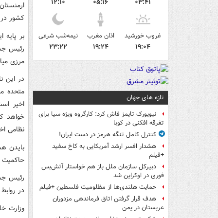
۱۲:۱۰
۰۵:۱۶
۰۳:۴۱
ارمنستان 
کشور در 
بر پایه ا
غروب خورشید
اذان مغرب
نیمه‌شب شرعی
۲۳:۲۲
۱۹:۲۴
۱۹:۰۴
رئیس جمه
مرزی میان
در این ن
متحده مت
تازه های جهان
اخیر است
نیویورک تایمز فاش کرد: کارگروه ویژه سیا برای
خواهد کر
تفرقه افکنی در کوبا
نظامی اخی
کنترل کامل تنگه هرمز در دست ایران!
هشدار افسر ارشد آمریکایی به کاخ سفید
بایدن هم
+فیلم
حاکمیت د
دبیرکل سازمان ملل باز هم خواستار آتش‌بس
فوری در اوکراین شد
رئیس جمه
حمایت هلندی‌ها از مظلومیت فلسطین +فیلم
در روابط 
هدف قرار گرفتن اتاق‌ فرماندهی مزدوران
وزارت خا
عربستان در یمن