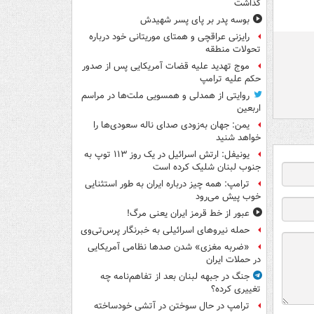
گذاشت
بوسه‌ پدر بر پای پسر شهیدش
رایزنی عراقچی و همتای موریتانی خود درباره
تحولات منطقه
موج تهدید علیه قضات آمریکایی پس از صدور
حکم علیه ترامپ
روایتی از همدلی و همسویی ملت‌ها در مراسم
اربعین
یمن: جهان به‌زودی صدای ناله سعودی‌ها را
خواهد شنید
یونیفل: ارتش اسرائیل در یک روز ۱۱۳ توپ به
جنوب لبنان شلیک کرده است
ترامپ: همه چیز درباره ایران به طور استثنایی
خوب پیش می‌رود
عبور از خط قرمز ایران یعنی مرگ!
حمله نیروهای اسرائیلی به خبرنگار پرس‌تی‌وی
«ضربه مغزی» شدن صدها نظامی آمریکایی
در حملات ایران
جنگ در جبهه لبنان بعد از تفاهم‌نامه چه
تغییری کرده؟
ترامپ در حال سوختن در آتشی خودساخته