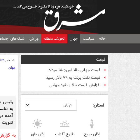
خانه
سیاست
جهان
تحولات منطقه
ورزش
شبکه‌های اجتماع
قیمت
کد خبر
102
جهان
قیمت جهانی طلا امروز ۱۵ مرداد
قیمت نفت برنت به ۷۹ دلار رسید
افزایش قیمت طلا و نقره جهانی
رئیس جم
استان:
به نخست
آمده در 
تقویت ه
اذان صبح
طلوع آفتاب
اذان ظهر
به گزار