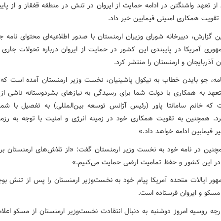
از تعهد واشنگتن در ادامه حمایت از ایروان در تنش در منطقه قفقاز و از پای
تقویت همکاری امنیتی فیمابین خبر داد.
ین گزارش، دبیرخانه شورای وزیران ارمنستان با صدور اطلاعیه‌ای محتوای نامه ج
وری آمریکا در پایبندی این کشور در حمایت از ایروان درباره تحولات جاری
 آذربایجان و ارمنستان را منتشر کرد.
امه، جو بایدن خطاب به نیکول پاشینیان، نخست وزیر ارمنستان آمده است که: 
عهد به همکاری با دولت شما برای رسیدگی به نیازهای بشردوستانه ناشی ا
 که خانم سامانتا پاور (رئیس آژانس توسعه بین‌المللی) به تفصیل با ش
د. همچنین به تقویت همکاری خود در زمینه انرژی و امنیت با توجه به رزم
ر فیمابین ادامه خواهد داد.»
چنین در نامه خود به نخست وزیر ارمنستان گفت: «از تلاش‌های ارمنستان بر
ر این کشور و حفظ تمامیت ارضی حمایت می‌کنیم.»
ور ایالات متحده آمریکا پیام خود به نخست‌وزیر ارمنستان را پس از تنش بوج
مسکو و ایروان فرستاده است.
رجه روسیه امروز دوشنبه به دنبال انتقادت نخست‌وزیر ارمنستان از مسکو اعلام