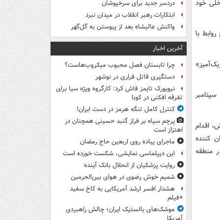
خلی خود
دردسر جدید برای سرخپوشان
ابتکارات رهبر انقلاب در میدان نبرد
واکنش عالیشاه بعد از پیوستن به گل‌گهر
روابط با
آخرین اخبار
ک‌آمیز»
چرا تابستان فصل محبوب میکروب‌هاست؟
دستگیری قاتل فراری در نوشهر
نیویورک تایمز فاش کرد: کارگروه ویژه سیا برای
گفتنی است اخیراً آمریکا رزمایش ۱۰ روزه مشترکی با ارمنستان در خاک این کشور از ۱۱ سپتامبر
تفرقه افکنی در کوبا
کنترل کامل تنگه هرمز در دست ایران!
پرچم سیاه بر فراز گنبد حسینی همچنان در
، اقدام
اهتزاز است
ن کننده
ماجرای پیاده روی اربعین حاج رمضان
ر منطقه
این دیپلماسی نمایشی، شکست خورده است
روایت پزشکیان از انحلال بانک آینده
شمیم خوش رضوی در هوای بین‌الحرمین
هشدار افسر ارشد آمریکایی به کاخ سفید
+فیلم
موشک‌های بالستیک ایران؛ چالش راهبردی
آمریکا