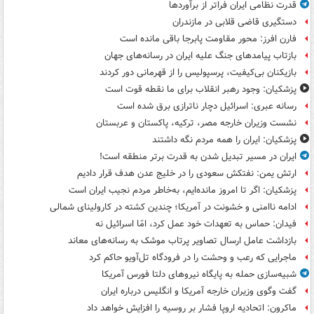
قدرت نظامی ایران فراتر از برآوردها
دستگیری قاضی قلابی در مازندران
فارن افرز: محور مقاومت پابرجا باقی مانده است
بازتاب پیامدهای جنگ علیه ایران در رسانه‌های جهان
بازیکنان بی‌کیفیت، پرسپولیس را از قهرمانی دور کردند
پزشکیان: وجود رهبر انقلاب برای ما نقطه قوت است
رسانه عبری: اسرائیل دچار ناترازی برق شده است
نشست وزیران خارجه مصر، ترکیه، پاکستان و عربستان
پزشکیان: ایران را همه مردم نگه داشتند
ایران در مسیر تبدیل شدن به قدرت برتر منطقه است!
ارتش یمن: نفتکش سعودی را در خلیج عدن هدف قرار دادیم
پزشکیان: اگر تا امروز مانده‌ایم، به‌خاطر مردم نجیب ایران است
ادامه ناامنی و خشونت در آمریکا؛ چندین کشته در کارولینای شمالی
فیدان: حماس به تعهدات خود عمل کرد، امّا اسرائیل نه
بازداشت عامل ارسال تصاویر پرتاب موشک به رسانه‌های معاند
ماجرایی که رعب و وحشت را در فرودگاه تل‌آویو حاکم کرد
شبیه‌سازی حمله به پایگاه نیروهای دلتا فورس آمریکا
گفت وگوی وزیران خارجه آمریکا و انگلیس درباره ایران
ماکرون: اتحادیه اروپا فشار بر روسیه را افزایش خواهد داد