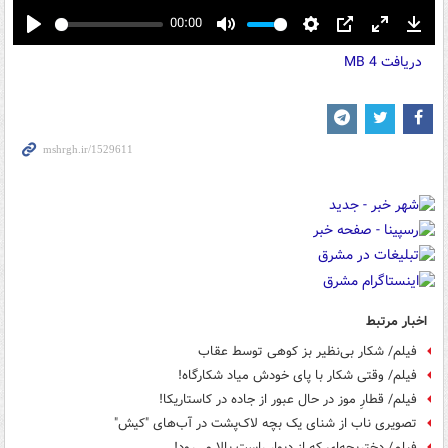
00:00
Play
Mute
Settings
PIP
Enter
Down
دریافت
4 MB
fullscreen
اخبار مرتبط
فیلم/ شکار بی‌نظیر بز کوهی توسط عقاب
فیلم/ وقتی شکار با پای خودش میاد شکارگاه!
فیلم/ قطارِ موز در حال عبور از جاده در کاستاریکا!
تصویری ناب از شنای یک بچه لاک‌پشت در آب‌های "کیش"
فیلم/ دختربچه‌ای که از دیوار راست بالا می‌رود!