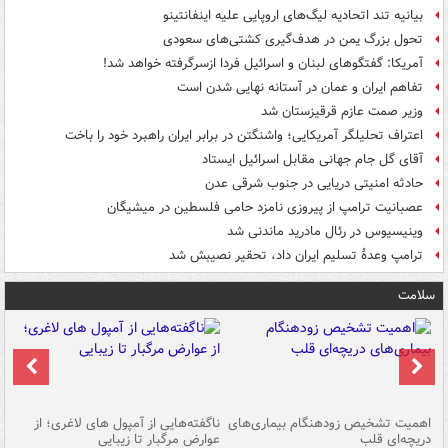
بیانیه تند اتحادیه لیگ‌های اروپایی علیه اینفانتینو
تحول بزرگ یمن در هدف‌گیری کشتی‌های سعودی
آمریکا: گفتگوهای لبنان و اسرائیل فردا ازسرگرفته خواهد شد!
تفاهم ایران و عمان در آستانه نهایی شدن است
وزیر صمت عازم قرقیزستان شد
اعتراف تحلیلگر آمریکایی؛ واشنگتن در برابر ایران راهبرد خود را باخت
آقای گل جام جهانی مقابل اسرائیل ایستاد
حادثه امنیتی دریایی در جنوب شرقی عدن
عصبانیت ترامپ از پیروزی نامزد حامی فلسطین در میشیگان
وینیسیوس در رئال مادرید ماندنی شد
ترامپ وعدۀ تسلیم ایران داد، تحقیر نصیبش شد
سلامت
اهمیت تشخیص زودهنگام بیماری‌های
ناگفته‌هایی از آمپول های لاغری؛ از
دریچه‌ای قلب
عوارض مرگبار تا زیبایی
تا