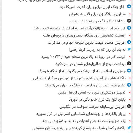
آغاز جنگ ایران برای پایان قدرت آمریکا بود
سناریوی بلاگر زن برای قتل شوهرش
مشاهده ۴ پلنگ در ارتفاعات میناب
قرار بود ایران به زانو درآید، اما به ابرقدرت منطقه تبدیل شد!
اهمیت تشخیص زودهنگام بیماری‌های دریچه‌ای قلب
افزایش مجدد قیمت بنزین نتیجه ابهام در مذاکرات
به یاد آن روز که به زیارت کربلا رفتی!
قیمت گاز در اروپا به بالاترین سطح خود از ۲۰۲۳ رسید
برداشت برنج از شالیزارهای شمال در سوادکوه
جمهوری اسلامی نه از موشک می‌گذرد، نه از تنگه هرمز!
ناگفته‌هایی از آمپول های لاغری؛ از عوارض مرگبار تا زیبایی
کشورهای عربی از رویارویی و جنگ با ایران می‌ترسند!
تجهیز موشکهای سپاه به نفس اژدها+عکس
پایان تلخ یک نزاع خانوادگی در دورود
افزایش بی‌سابقه سرقت سوخت در انگلیس
پرواز بالگردها و پهپادهای شناسایی اسرائیل بر فراز سوریه
یک صهیونیست به جرم اعتراض به نتانیاهو زندانی شد
واکنش کمال شرف به پاسخ کوبنده یمن به عربستان سعودی