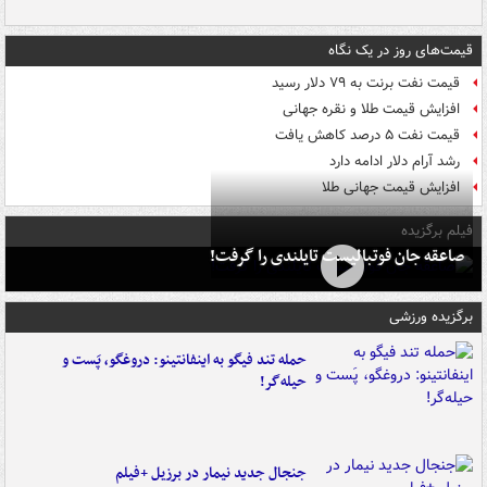
قیمت‌های روز در یک نگاه
قیمت نفت برنت به ۷۹ دلار رسید
افزایش قیمت طلا و نقره جهانی
قیمت نفت ۵ درصد کاهش یافت
رشد آرام دلار ادامه دارد
افزایش قیمت جهانی طلا
فیلم برگزیده
صاعقه جان فوتبالیست تایلندی را گرفت!
برگزیده ورزشی
حمله تند فیگو به اینفانتینو: دروغگو، پَست‌ و
حیله‌گر!
جنجال جدید نیمار در برزیل +فیلم