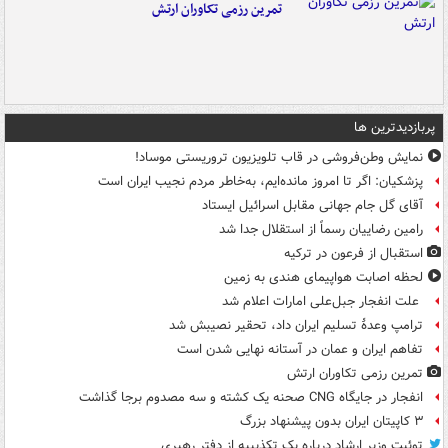
تمرین رزمی تکاوران ارتش
پربازدیدترین ها
نمایش وطن‌فروشی در قاب تلویزیون تروریستی موساد!
پزشکیان: اگر تا امروز مانده‌ایم، به‌خاطر مردم نجیب ایران است
آقای گل جام جهانی مقابل اسرائیل ایستاد
رامین رضاییان رسماً از استقلال جدا شد
استقبال از فرعون در ترکیه
لحظه اصابت هواپیمای هندی به زمین
علت انفجار جبل‌علی امارات اعلام شد
ترامپ وعدۀ تسلیم ایران داد، تحقیر نصیبش شد
تفاهم ایران و عمان در آستانه نهایی شدن است
تمرین رزمی تکاوران ارتش
انفجار در جایگاه CNG صحنه یک کشته و سه مصدوم برجا گذاشت
۳ کاپیتان ایران بدون پیشنهاد بزرگ
توئیت وزیر ارشاد درباره یک تکذیبیه از دفتر رهبری