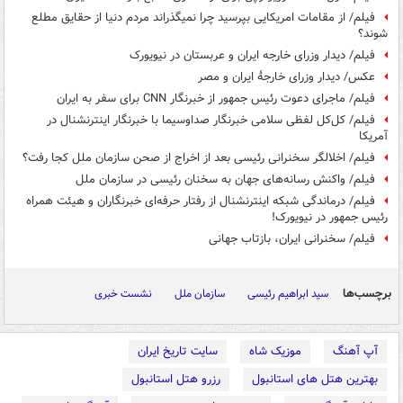
فیلم/ از مقامات امریکایی بپرسید چرا نمیگذراند مردم دنیا از حقایق مطلع
شوند؟
فیلم/ دیدار وزرای خارجه ایران و عربستان در نیویورک
عکس/ دیدار وزرای خارجۀ ایران و مصر
فیلم/ ماجرای دعوت رئیس جمهور از خبرنگار CNN برای سفر به ایران
فیلم/ کل‌کل لفظی سلامی خبرنگار صداوسیما با خبرنگار اینترنشنال در
آمریکا
فیلم/ اخلالگر سخنرانی رئیسی بعد از اخراج از صحن سازمان ملل کجا رفت؟
فیلم/ واکنش رسانه‌های جهان به سخنان رئیسی در سازمان ملل
فیلم/ درماندگی شبکه اینترنشنال از رفتار حرفه‌ای خبرنگاران و هیئت همراه
رئیس جمهور در نیویورک!
فیلم/ سخنرانی ایران، بازتاب جهانی
برچسب‌ها
سید ابراهیم رئیسی
سازمان ملل
نشست خبری
آپ آهنگ
موزیک شاه
سایت تاریخ ایران
بهترین هتل های استانبول
رزرو هتل استانبول