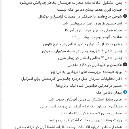
یمن: تشکیل ائتلاف مانع مجازات عربستان بخاطر جنایاتش نمی‌شود
فیدان: ایران هدف پیمان دفاعی مکه نیست
شوخی حاج‌قاسم با خبرنگار در عملیات آزادسازی بوکمال
امیرحسین طاهری راهی پرسپولیس شد
طعنه همتی به وزیر خزانه داری آمریکا
هافبک آلومینیوم پرسپولیسی شد
یونان به دنبال گسترش حضور نظامی در خلیج فارس
زخمی شدن ۴ شهروند یمنی در حمله مزدوران سعودی
زخمی شدن ۳ نظامی لبنانی در زوطر غربی
عکاسان و خبرنگاران در دفاع مقدس
ورود فرمانده تروریست‌های آمریکایی به تل‌آویو
آغاز تحقیقات سازمان ملل درباره جاسوسی کارمندش برای اسرائیل
مسیر درآمدزایی فراموش شده لیگ برتری‌ها
پیمان دفاعی مکه!
مربی سابق استقلال سرمربی آفریقای جنوبی شد
دستگیری مسئول یک اداره آستارا در پرونده فساد مالی
مجتبی جباری تیم جدیدش را انتخاب کرد
روایت رسانه عبری از دخالت آشکار ترامپ در کوبا
هشدار حماس درباره اقدامات توسعه طلبانه اشغالگران در کرانه باختری