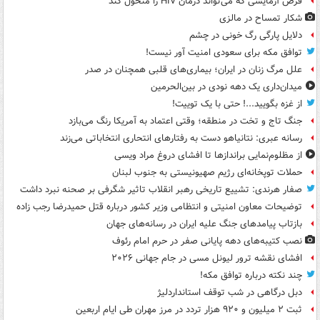
قرص آزمایشی که می‌تواند درمان HIV را متحول کند
شکار تمساح در مالزی
دلایل پارگی رگ خونی در چشم
توافق مکه برای سعودی امنیت آور نیست!
علل مرگ زنان در ایران؛ بیماری‌های قلبی همچنان در صدر
میدان‌داری یک دهه نودی در بین‌الحرمین
از غزه بگویید...! حتی با یک توییت!
جنگ تاج و تخت در منطقه؛ وقتی اعتماد به آمریکا رنگ می‌بازد
رسانه عبری: نتانیاهو دست به رفتارهای انتحاری انتخاباتی می‌زند
از مظلوم‌نمایی براندازها تا افشای دروغ مراد ویسی
حملات توپخانه‌ای رژیم صهیونیستی به جنوب لبنان
صفار هرندی: تشییع تاریخی رهبر انقلاب تاثیر شگرفی بر صحنه نبرد داشت
توضیحات معاون امنیتی و انتظامی وزیر کشور درباره قتل حمیدرضا رجب زاده
بازتاب پیامدهای جنگ علیه ایران در رسانه‌های جهان
نصب کتیبه‌های دهه پایانی صفر در حرم امام رئوف
افشای نقشه ترور لیونل مسی در جام جهانی ۲۰۲۶
چند نکته درباره توافق مکه!
دبل درگاهی در شب توقف استانداردلیژ
ثبت ۲ میلیون و ۹۲۰ هزار تردد در مرز مهران طی ایام اربعین