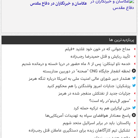
عکاسان و خبرنگاران در دفاع مقدس
پربازدیدترین ها
مداح جوانی که در خون خود غلتید +فیلم
تأیید ربایش و قتل حمیدرضا رجب‌زاده
خدمه ناو لینکلن: پس از ۸ ماه حضور در دریا خسته و درمانده‌ شدیم
لحظه انفجار جایگاه CNG "صحنه" در دوربین مداربسته
هشدار دبیر شورای عالی امنیت ملی به امریکا درباره تنگه هرمز
پزشکیان: جنایات امروز واشنگتن را هم محکوم کنید
جزئیات جدید از نفتکش منفجر شده در هرمز
"سوپر ال‌نینو"در راه است؟
حتی اوکراین هم به ترکیه حمله کرد
پاسخ معنادار هوافضای سپاه به تهدیدات آمریکایی‌ها
پاکستان: باید در برابر اسرائیل متحد شویم
تشکیل تیم کارآگاهان زبده برای دستگیری عاملان قتل رجب‌زاده
مقصد جدید پسر زیدان