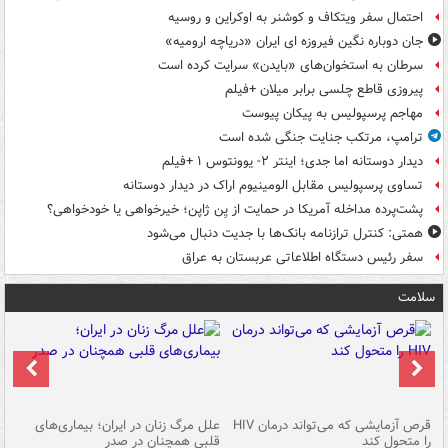
احتمال سفر ویتکاف و کوشنر به اوکراین و روسیه
جان دوباره نگین فیروزه ای ایران «دریاچه ارومیه»
سرطان به استخوان‌های «بایدن» سرایت کرده است
پیروزی قاطع چلسی برابر میلان +فیلم
مهاجم پرسپولیس به پیکان پیوست
ترامپ، مرتکب جنایت جنگی شده است
دیدار دوستانه اما جدی؛ اینتر ۲- یوونتوس ۱ +فیلم
تساوی پرسپولیس مقابل الومینیوم اراک در دیدار دوستانه
پشت‌پرده مداخله آمریکا در حمایت از یِن ژاپن؛ خیرخواهی یا خودخواهی؟
همتی: کنترل ترازنامه بانک‌ها با جدیت دنبال می‌شود
سفر رئیس دستگاه اطلاعاتی عربستان به عراق
سلامت
ر
قرص آزمایشی که می‌تواند درمان HIV
علل مرگ زنان در ایران؛ بیماری‌های
تن
را متحول کند
قلبی همچنان در صدر
طب