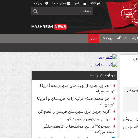
RSS
آرشیو
تماس با ما
دربارهٔ ما
MASHREGH
NEWS
یلم
دیدگاه
پیوندها
بازار
اپ
پربازدیدترین ها
تصاویر جدید از پهپادهای منهدم‌شده آمریکا
توسط سپاه
چرا محمد صلاح ترکیه را به عربستان و آمریکا
ترجیح داد
گربه جریان برق شهرستان فریمان را قطع کرد
ان یورش
ترامپ سوئیس را تهدید کرد
اه جنین
سوخو۳۵ با این موشک‌ها به ناوهای‌جنگی
حمله می‌کند