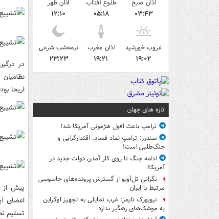
اذان صبح
طلوع آفتاب
اذان ظهر
۱۲:۱۰
۰۵:۱۸
۰۳:۴۳
غروب خورشید
اذان مغرب
نیمه‌شب شرعی
۲۳:۲۳
۱۹:۲۱
۱۹:۰۲
نظامیان 
اریحا بودن
تازه های جهان
ترامپ باعث افول هژمونی آمریکا شد!
سندرز: ترامپ نماد فساد، اقتدارگرایی و
جنگ‌طلبی است!
ادامه جنگ تا روی کار آمدن دولت جدید در
آمریکا!
نگرانی تل‌آویو از گسترش پرونده‌های جاسوسی
پیش از ا
مرتبط با ایران
اعضای ای
نیویورک تایمز: غرب تمایلی به تجهیز اوکراین
به موشک‌های رهگیر ندارد
تسلیم نخ