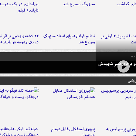
برخورد پراید با تیر برق ۲ فوتی بر
تنظیم قولنامه برای اسناد سبزرنگ
۲۲ کشته و زخمی بر اثر ت
شت
ممنوع شد
در یک مدرسه در تایلند+ 
ده
در بر پای پسر شهیدش
رزشی
ربی پرسپولیس به
پیروزی استقلال مقابل همنام
حمله تند فیگو به اینفانتین
م
خوزستانی
دروغگو، پَست‌ و حیله‌گر!