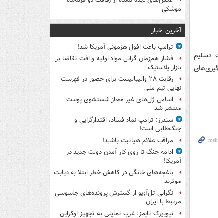
عکس‌های دیده نشده از رفاقت دو فرمانده‌
موشکی
آخرین اخبار
ترامپ باعث افول هژمونی آمریکا شد!
ت تسلیم
فشار هم‌زمان گرانی مواد اولیه و افت تقاضا بر
یری‌های
بازار پلاستیک
رقابت ۲۸ والیبالیست برای حضور در فهرست
نهایی تیم ملی
اسامی ژل‌های غیر مجاز شستشوی پوست
منتشر شد
سندرز: ترامپ نماد فساد، اقتدارگرایی و
جنگ‌طلبی است!
مراقب علائم هپاتیت باشید!
ادامه جنگ تا روی کار آمدن دولت جدید در
آمریکا!
باغچه‌های خانگی در کاهش خطر ابتلا به دیابت
موثرند
نگرانی تل‌آویو از گسترش پرونده‌های جاسوسی
مرتبط با ایران
نیویورک تایمز: غرب تمایلی به تجهیز اوکراین