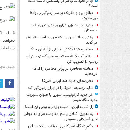
آیا از نفوذ نتانیاهو در واشنگتن کاسته شده
است؟
توافق پرو و مکزیک بر سر ازسرگیری روابط
دیپلماتیک
تاکید نخست‌وزیر عراق بر تقویت روابط با
عربستان
قسام تاک
وقتی رسانه عبری از کابوس بنیامین نتانیاهو
نخواهد ش
می‌گوید
مسلحانه 
حمله به ۱۵ نفتکش‌ اماراتی از ابتدای جنگ
سنای آمریکا لایحه تحریم‌های گسترده انرژی
روسیه را تصویب کرد
منبع: مهر
معادله محاصره در برابر محاصره را ادامه
می‌دهیم
تحریم‌های جدید ضد ایرانی آمریکا
شاید روسیه، آمریکا را در ایران زمین‌گیر کند!
اثر جدید کارتونیست سوری با عنوان مدیریت
جدید تنگه هرمز
راز قدرت ایران، امنیت پایدار و بومی آن است!
به تعویق افتادن پاسخ مقاومت عراق به تجاوز
اخیر آمریکایی سعودی
حکم دادگاه آمریکا برای توقف ساخت سالن