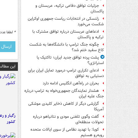
جزئیات توافق دفاعی ترکیه، عربستان و
پاکستان
زلنسکی در انتخابات ریاست جمهوری اوکراین
شکست می‌خورد
ادعاهای عربستان درباره توافق مشترک با
*
لطفا عدد م
ترکیه و پاکستان
چگونه جنگ ترامپ با دانشگاه‌ها به شکست
کاخ سفید ختم شد؟
پشت پرده توافق جدید ایران؛ تاکتیک یا
استراتژی؟
این مطالب
ادعای تکراری ترامپ درمورد تمایل ایران برای
دستیابی به توافق
بحران در راه‌آهن انگلیس ادامه دارد
هشدار نمایندگان جمهوری‌خواه به ترامپ درباره
جنگ علیه ایران
گزارشی دیگر از کاهش ذخایر کلیدی موشکی
آمریکا
رگبار و رع
گفت وگوی تلفنی مودی و نتانیاهو درباره
کشور
تحولات منطقه‌ای
کوبا: با تهدید نظامی از سوی ایالات متحده
روبه‌رو هستیم