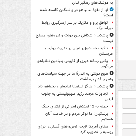
به موشک‌های رهگیر ندارد
آیا از نفوذ نتانیاهو در واشنگتن کاسته شده
است؟
توافق پرو و مکزیک بر سر ازسرگیری روابط
دیپلماتیک
پزشکیان: شکافی بین دولت و نیروهای مسلح
نیست
تاکید نخست‌وزیر عراق بر تقویت روابط با
عربستان
وقتی رسانه عبری از کابوس بنیامین نتانیاهو
می‌گوید
هیچ دولتی به اندازۀ ما در جهت سیاست‌های
رهبری قدم برنداشت
پزشکیان: هرگز استعفا نداده‌ام و نخواهم داد
تجاوزات مجدد رژیم صهیونیستی به جنوب
لبنان
حمله به ۱۵ نفتکش‌ اماراتی از ابتدای جنگ
پزشکیان: ما نوکر مردم و در خدمت آنان
هستیم
سنای آمریکا لایحه تحریم‌های گسترده انرژی
روسیه را تصویب کرد