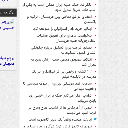
تلگراف: جنگ علیه ایران ممکن است به یکی از
اشتباهات تاریخ تبدیل شود
برگزیده 
امضای توافق دفاعی بین عربستان، ترکیه و
پاکستان
ایتالیا خرید رادار اسرائیلی را متوقف کرد
درخواست عامری برای تعویق عملیات
انتقام‌جویانه علیه عربستان
دستور ترامپ برای تحقیق درباره چگونگی
افشای کمبود تسلیحات
پرچم سیاه
ائتلاف سعودی مدعی حمله ارتش یمن به
همچنان در
نجران شد
۲۲ کشته و زخمی بر اثر تیراندازی در یک
مدرسه در تایلند+ فیلم
سامانه ضد موشکی لیزری؛ از بلوف سیاسی تا
واقعیت میدانی
ترامپ: فکر می‌کنم جنگ با ایران خیلی زود
پایان می‌یابد
نیمی از آمریکایی‌ها از تشدید هرج‌ومرج در
غرب آسیا می‌ترسند
ایالات متحده واقعاً یک «ببر کاغذی» است!
نیویورک تایمز فاش کرد: کارگروه ویژه سیا برای