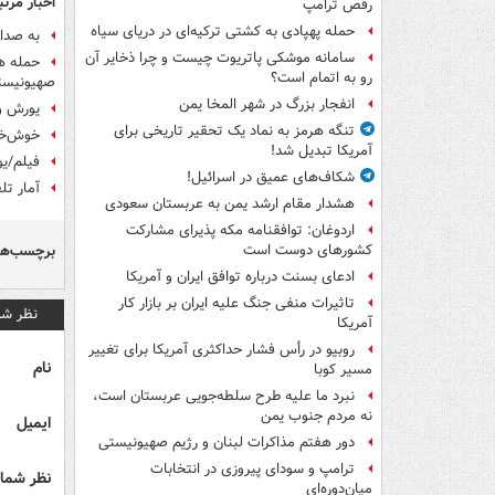
اخبار مرتب
رقص ترامپ
حمله پهپادی به کشتی ترکیه‌ای در دریای سیاه
به صدا
سامانه موشکی پاتریوت چیست و چرا ذخایر آن
رو به اتمام است؟
صهیونیست
انفجار بزرگ در شهر المخا یمن
یورش و
تنگه هرمز به نماد یک تحقیر تاریخی برای
خوش‌خدم
آمریکا تبدیل شد!
فیلم/یو
شکاف‌های عمیق در اسرائیل!
آمار تل
هشدار مقام ارشد یمن به عربستان سعودی
اردوغان: توافقنامه مکه پذیرای مشارکت
برچسب‌ها
کشورهای دوست است
ادعای بسنت درباره توافق ایران و آمریکا
تاثیرات منفی جنگ علیه ایران بر بازار کار
نظر شم
آمریکا
روبیو در رأس فشار حداکثری آمریکا برای تغییر
نام
مسیر کوبا
نبرد ما علیه طرح سلطه‌جویی عربستان است،
نه مردم جنوب یمن
ایمیل
دور هفتم مذاکرات لبنان و رژیم صهیونیستی
ترامپ و سودای پیروزی در انتخابات
نظر شما 
میان‌دوره‌ای