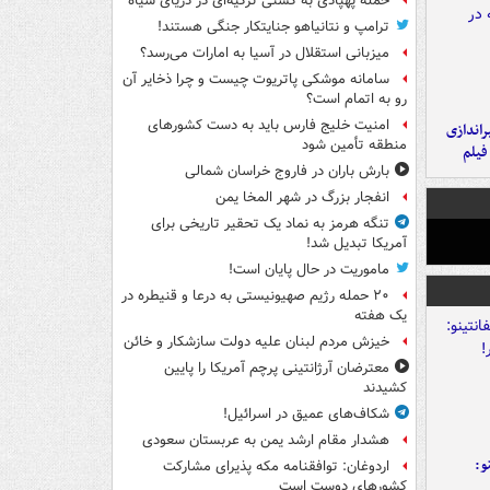
حمله پهپادی به کشتی ترکیه‌ای در دریای سیاه
ترامپ و نتانیاهو جنایتکار جنگی هستند!
میزبانی استقلال در آسیا به امارات می‌رسد؟
سامانه موشکی پاتریوت چیست و چرا ذخایر آن
رو به اتمام است؟
امنیت خلیج فارس باید به دست کشورهای
یراندازی
منطقه تأمین شود
فیلم
بارش باران در فاروج خراسان شمالی
انفجار بزرگ در شهر المخا یمن
تنگه هرمز به نماد یک تحقیر تاریخی برای
آمریکا تبدیل شد!
ماموریت در حال پایان است!
۲۰ حمله رژیم صهیونیستی به درعا و قنیطره در
یک هفته
خیزش مردم لبنان علیه دولت سازشکار و خائن
معترضان آرژانتینی پرچم آمریکا را پایین
کشیدند
شکاف‌های عمیق در اسرائیل!
هشدار مقام ارشد یمن به عربستان سعودی
و:
اردوغان: توافقنامه مکه پذیرای مشارکت
کشورهای دوست است