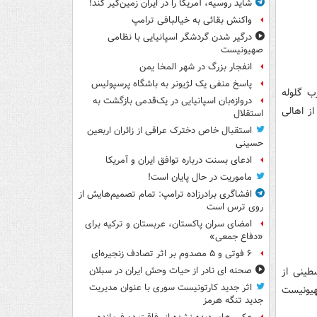
شاید روسیه، آمریکا را در ایران زمین‌گیر کند!
واکنش بقائی به خیالبافی ترامپ
درگیر شدن گردشگر اسپانیایی با نظامی
صهیونیست
انفجار بزرگ در شهر المخا یمن
پاسخ منفی یک لژیونر به باشگاه پرسپولیس
 فلسطینی به ضرب گلوله
دروازه‌بان اسپانیایی در یک‌قدمی بازگشت به
ز اهالی
استقلال
استقبال خاص دخترک عراقی از زائران اربعین
حسینی
ادعای بسنت درباره توافق ایران و آمریکا
ماموریت در حال پایان است!
افشاگری برادرزاده ترامپ: تمام تصمیم‌هایش از
روی ترس است
امضای سران پاکستان، عربستان و ترکیه برای
«دفاع جمعی»
۶ فوتی و ۵ مصدوم بر اثر تصادف زنجیره‌ای
طینی از
صحنه ای نادر از حیات وحش ایران در سبلان
اثر جدید کارتونیست سوری با عنوان مدیریت
هیونیست
جدید تنگه هرمز