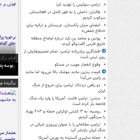
ترامپ سوئیس را تهدید کرد
طالبان: داعش را به طور کامل در افغانستان
سرکوب کردیم
امضای سران پاکستان، عربستان و ترکیه برای
«دفاع جمعی»
پوتین و محمد بن زاید درباره اوضاع منطقه
جای گذا
خلیج فارس گفت‌وگو کردند
افشاگری برادرزاده ترامپ: تمام تصمیم‌هایش از
روی ترس است
فیلم برگزی
بوسه‌ پ
وقوع انفجار مهیب در مسکو
قیمت بنزین مانند موشک بالا می‌رود اما مانند
پر پایین می‌آید!
برگزیده و
دو راهی دردناک ترامپ برای خروج از جنگ
ایران
سندرز: ترامپ فاسد، آمریکا را وارد یک جنگ
فاجعه بار کرده است
روسیه: به ۳ کشتی اوکراین حمله و ۲۰۳ پهپاد
را سرنگون کردیم
ترامپ مقاله‌ای را با عنوان پیروزی خیالی در
جنگ ایران بازنشر کرد
هشدار سرم
حمله سایبری گسترده به بورس آمریکا
جاسوس تی