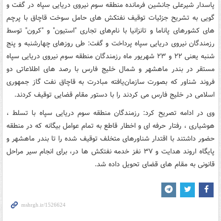
پاسدار شیرعلی جانشین فرمانده منطقه سوم نیروی دریایی سپاه در گفت و
گویی به تشریح جزئیات توقیف نفتکش های حامل سوخت قاچاق با پرچم
های کشورهای پاناما و تانزانیا با نام‌های تجاری "استیون" و "کرون" توسط
رزمندگان نیروی دریایی سپاه پرداخت و گفت: طی روزهای چهارشنبه و پنج
شنبه یعنی ۲۲ و ۲۳ شهریور ماه رزمندگان منطقه سوم نیروی دریایی سپاه
مستقر در بندر ماهشهر و شمال خلیج فارس با رصد های اطلاعاتی دو
فروند شناور که بصورت سازمان‌یافته مبادرت به قاچاق نفت گاز جمهوری
اسلامی در خلیج فارس می کردند را با دستور مقام قضایی توقیف کردند.
وی در ادامه تصریح کرد: رزمندگان منطقه سوم دریایی سپاه با تسلط ،
هوشیاری ، رفتار حرفه ای و اخطار قاطع به تمام عوامل بیگانه که در منطقه
حضور داشتند با اقتدار شناورهای متخلف توقیف شده را تا بندر ماهشهر و
پایگاه اروند هدایت و ۳۷ نفز خدمه نفتکش ها در، برای انجام سیر مراحل
قانونی به مقام های قضای تحویل داده شد.