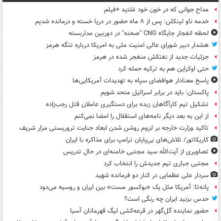
مداح جوانی که در خون خود غلتید +فیلم
خدمه ناو لینکلن: پس از ۸ ماه حضور در دریا خسته و درمانده‌ شدیم
لحظه انفجار جایگاه CNG "صحنه" در دوربین مداربسته
هشدار دبیر شورای عالی امنیت ملی به امریکا درباره تنگه هرمز
جزئیات جدید از نفتکش منفجر شده در هرمز
حتی اوکراین هم به ترکیه حمله کرد
پاسخ معنادار هوافضای سپاه به تهدیدات آمریکایی‌ها
پاکستان: باید در برابر اسرائیل متحد شویم
تشکیل تیم کارآگاهان زبده برای دستگیری عاملان قتل رجب‌زاده
از این به بعد دیگر نامه‌های استقلال را امضا نمی‌کنم
تاکید وزارت خارجه بر لزوم روشن شدن ابعاد جنایت تروریستی مزار شریف
کاریکاتور/ تلاش‌های بی‌پایان ترامپ برای مذاکره با ایران
تصاویری از آیت‌الله سید مجتبی خامنه‌ای در حال تدریس
مجتبی جباری تیم جدیدش را انتخاب کرد
سردار علی عظمایی در کنار دو فرمانده شهید
پانه‌تا: آمریکا مثل یک «بوکسور مست» بین ایران و روسیه می‌دود
حدس بزنید ایران چه رنگی است؟
حضور نماینده گل‌گهر در قرعه‌کشی لیگ قهرمانان آسیا