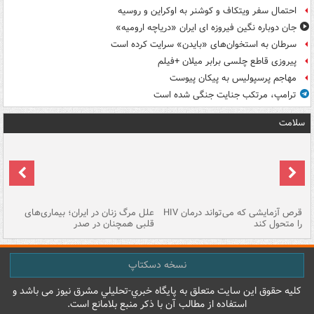
احتمال سفر ویتکاف و کوشنر به اوکراین و روسیه
جان دوباره نگین فیروزه ای ایران «دریاچه ارومیه»
سرطان به استخوان‌های «بایدن» سرایت کرده است
پیروزی قاطع چلسی برابر میلان +فیلم
مهاجم پرسپولیس به پیکان پیوست
ترامپ، مرتکب جنایت جنگی شده است
سلامت
ر
قرص آزمایشی که می‌تواند درمان HIV
علل مرگ زنان در ایران؛ بیماری‌های
تن
را متحول کند
قلبی همچنان در صدر
طب
نسخه دسکتاپ
کليه حقوق اين سايت متعلق به پایگاه خبري-تحليلي مشرق نيوز می باشد و
استفاده از مطالب آن با ذکر منبع بلامانع است.