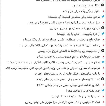
شکار تمساح در مالزی
دلایل پارگی رگ خونی در چشم
توافق مکه برای سعودی امنیت آور نیست!
علل مرگ زنان در ایران؛ بیماری‌های قلبی همچنان در صدر
میدان‌داری یک دهه نودی در بین‌الحرمین
از غزه بگویید...! حتی با یک توییت!
جنگ تاج و تخت در منطقه؛ وقتی اعتماد به آمریکا رنگ می‌بازد
رسانه عبری: نتانیاهو دست به رفتارهای انتحاری انتخاباتی می‌زند
از مظلوم‌نمایی براندازها تا افشای دروغ مراد ویسی
حملات توپخانه‌ای رژیم صهیونیستی به جنوب لبنان
صفار هرندی: تشییع تاریخی رهبر انقلاب تاثیر شگرفی بر صحنه نبرد داشت
توضیحات معاون امنیتی و انتظامی وزیر کشور درباره قتل حمیدرضا رجب زاده
بازتاب پیامدهای جنگ علیه ایران در رسانه‌های جهان
نصب کتیبه‌های دهه پایانی صفر در حرم امام رئوف
افشای نقشه ترور لیونل مسی در جام جهانی ۲۰۲۶
چند نکته درباره توافق مکه!
دبل درگاهی در شب توقف استانداردلیژ
ثبت ۲ میلیون و ۹۲۰ هزار تردد در مرز مهران طی ایام اربعین