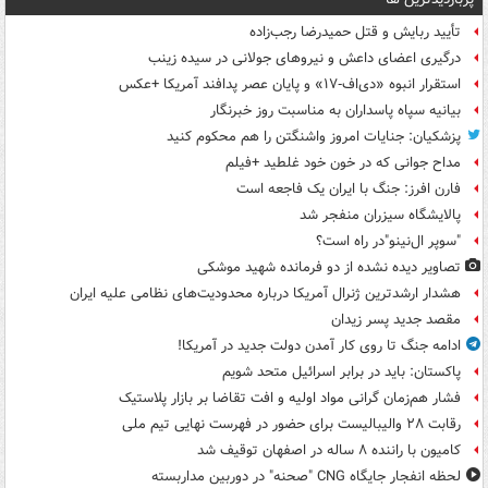
تأیید ربایش و قتل حمیدرضا رجب‌زاده
درگیری اعضای داعش و نیروهای جولانی در سیده زینب
استقرار انبوه «دی‌اف‑۱۷» و پایان عصر پدافند آمریکا +عکس
بیانیه سپاه پاسداران به مناسبت روز خبرنگار
پزشکیان: جنایات امروز واشنگتن را هم محکوم کنید
مداح جوانی که در خون خود غلطید +فیلم
فارن افرز: جنگ با ایران یک فاجعه است
پالایشگاه سیزران منفجر شد
"سوپر ال‌نینو"در راه است؟
تصاویر دیده‌ نشده از دو فرمانده شهید موشکی
هشدار ارشدترین ژنرال آمریکا درباره محدودیت‌های نظامی علیه ایران
مقصد جدید پسر زیدان
ادامه جنگ تا روی کار آمدن دولت جدید در آمریکا!
پاکستان: باید در برابر اسرائیل متحد شویم
فشار هم‌زمان گرانی مواد اولیه و افت تقاضا بر بازار پلاستیک
رقابت ۲۸ والیبالیست برای حضور در فهرست نهایی تیم ملی
کامیون با راننده ۸ ساله در اصفهان توقیف شد
لحظه انفجار جایگاه CNG "صحنه" در دوربین مداربسته