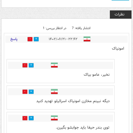
نظرات
انتشار یافته: 7
در انتظار بررسی: 1
پاسخ
۲۲:۴۲ - ۱۴۰۲/۰۶/۲۱
5
14
امونیاک
0
0
نخیر، عامو بیاک
0
0
دیگه نبینم مخازن امونیاک اسرائیلو تهدید کنید
0
3
توی بندر حیفا باید جوابشو بگیرن.