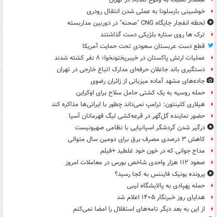
خوشبینی بارسلونا به عملی شدن انتقال رودری
لحظه انفجار جایگاه CNG "صحنه" در دوربین مداربسته
ترک ها روی ستاره بلژیکی دست گذاشتند
قطع دست عربستان سعودیِ تحت حمایت آمریکا
عملیات ارتش پاکستان در خیبرپختونخوا؛ ۸ نفر کشته شدند
دستگیری باند جاعلان حرفه‌ای مدارک اتباع خارجی در تهران
جاده‌های مشهد آماده میزبانی از زائران رضوی
حمله روسیه به یک کشتی حامل سلاح برای اوکراین
هیلاری کلینتون: ترامپ نمی‌داند چطور با ایرانی‌ها مذاکره کند
حضور نماینده گل‌گهر در قرعه‌کشی لیگ قهرمانان آسیا
درگیر شدن گردشگر اسپانیایی با نظامی صهیونیست
کاهش ۳ درصدی مصرف برق برای دومین سال متوالی
مداح جوانی که در خون خود غلطید +فیلم
صعود ۱۱۲ هزار واحدی شاخص بورس در معاملات امروز
پرونده یونیک فایننس به کجا رسید؟
حمله پهپادی به پالایشگاه لیبی
هدایای روز خبرنگار ۱۴۰۵ اعلام شد
از این به بعد دیگر نامه‌های استقلال را امضا نمی‌کنم