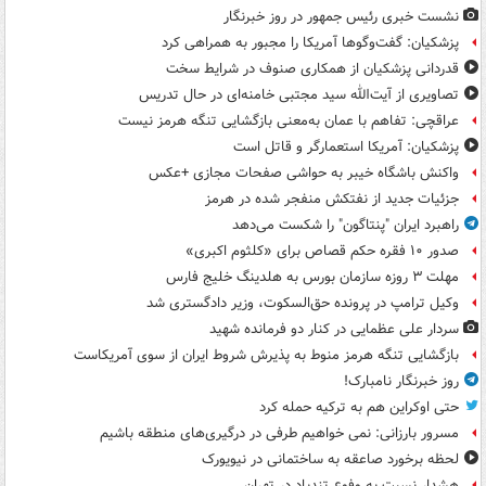
نشست خبری رئیس جمهور در روز خبرنگار
پزشکیان: گفت‌وگوها آمریکا را مجبور به همراهی کرد
قدردانی پزشکیان از همکاری صنوف در شرایط سخت
تصاویری از آیت‌الله سید مجتبی خامنه‌ای در حال تدریس
عراقچی: تفاهم با عمان به‌معنی بازگشایی تنگه هرمز نیست
پزشکیان: آمریکا استعمارگر و قاتل است
واکنش باشگاه خیبر به حواشی صفحات مجازی +عکس
جزئیات جدید از نفتکش منفجر شده در هرمز
راهبرد ایران "پنتاگون" را شکست می‌دهد
صدور ۱۰ فقره حکم قصاص برای «کلثوم اکبری»
مهلت ۳ روزه سازمان بورس به هلدینگ خلیج فارس
وکیل ترامپ در پرونده حق‌السکوت، وزیر دادگستری شد
سردار علی عظمایی در کنار دو فرمانده شهید
بازگشایی تنگه هرمز منوط به پذیرش شروط ایران از سوی آمریکاست
روز خبرنگار نامبارک!
حتی اوکراین هم به ترکیه حمله کرد
مسرور بارزانی: نمی خواهیم طرفی در درگیری‌های منطقه باشیم
لحظه برخورد صاعقه به ساختمانی در نیویورک
هشدار نسبت به وفوع تندباد در تهران