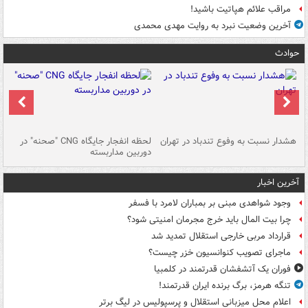
مراقب علائم هپاتیت باشید!
آخرین وضعیت نبرد به روایت مهدی محمدی
حوادث
ای
هشدار نسبت به وفوع تندباد در تهران
لحظه انفجار جایگاه CNG "صحنه" در
دس
دوربین مداربسته
ات
آخرین اخبار
وجود شواهدی مبنی بر بمباران لامرد با فسفر
چرا بیت المال باید خرج مجرمان امنیتی شود؟
قرارداد مربی خارجی استقلال تمدید شد
ماجرای تصویب کنوانسیون خزر چیست؟
فوران یک آتشفشان قدرتمند در کلمبیا
تنگه هرمز، برگ برنده ایران قدرتمند!
اعلام محل میزبانی استقلال و پرسپولیس در لیگ برتر