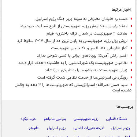
اخبار مرتبط
دست رد خلبانان معترض به سینه وزیر جنگ رژیم اسراییل
انتقاد رئیس ستاد ارتش رژیم صهیونیستی از طرح معافیت حریدی‌ها
هلاکت ۲ صهیونیست در شمال کرانه باختری+ فیلم
ارزش پول رژیم صهیونیستی به پایان‌ترین حد از سال ۲۰۱۷ سقوط کرد
آغاز نافرمانی ۱۵۰ افسر و ۲۰ خلبان صهیونیست
افسر ارتش آمریکا: پهپادهای ایرانی با کسی شوخی ندارند
نظامیان صهیونیست یک شهرک‌نشین را به «اشتباه» هدف قرار دادند
ژنرال صهیونیست: نتانیاهو ما را به نابودی می‌کشاند
رویگردانی اسرائیلی‌ها از خدمت نظامی شدت گرفته است
سید حسن نصرالله؛ استراتژیستی که صهیونیست‌ها را ۳ دهه به چالش
کشیده است
برچسب‌ها
دستگاه قضایی
رژیم صهیونیستی
بنیامین نتانیاهو
حزب لیکود
رژیم اسرائیل
لایحه تغییرات قضایی
رژیم اسراییل
نتانیاهو