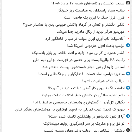
صفحه نخست روزنامه‌های شنبه ۱۷ مرداد ۱۴۰۵
بیانیه سپاه پاسداران به مناسبت روز خبرنگار
فارن افرز: جنگ با ایران یک فاجعه است
تنگی انگشتر و کفش در گرما؛ واکنش طبیعی بدن یا هشدار جدی؟
مورینیو هرگز نباید از رئال مادرید جدا می‌شد
آتلانتیک: تاب‌آوری ایران دولت ترامپ را غافلگیر کرد
ترامپ باعث افول هژمونی آمریکا شد!
فشار هم‌زمان گرانی مواد اولیه و افت تقاضا بر بازار پلاستیک
رقابت ۲۸ والیبالیست برای حضور در فهرست نهایی تیم ملی
اسامی ژل‌های غیر مجاز شستشوی پوست منتشر شد
سندرز: ترامپ نماد فساد، اقتدارگرایی و جنگ‌طلبی است!
مراقب علائم هپاتیت باشید!
ادامه جنگ تا روی کار آمدن دولت جدید در آمریکا!
باغچه‌های خانگی در کاهش خطر ابتلا به دیابت موثرند
نگرانی تل‌آویو از گسترش پرونده‌های جاسوسی مرتبط با ایران
نیویورک تایمز: غرب تمایلی به تجهیز اوکراین به موشک‌های رهگیر ندارد
آیا از نفوذ نتانیاهو در واشنگتن کاسته شده است؟
توافق پرو و مکزیک بر سر ازسرگیری روابط دیپلماتیک
پزشکیان: شکافی بین دولت و نیروهای مسلح نیست