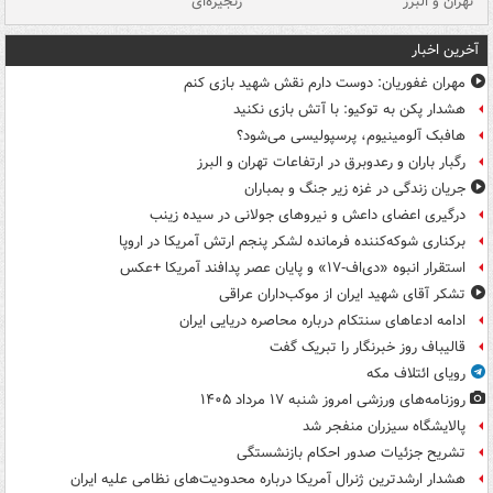
تهران و البرز
زنجیره‌ای
قط
آخرین اخبار
مهران غفوریان: دوست دارم نقش شهید بازی کنم
هشدار پکن به توکیو: با آتش بازی نکنید
هافبک آلومینیوم، پرسپولیسی می‌شود؟
رگبار باران و رعدوبرق در ارتفاعات تهران و البرز
جریان زندگی در غزه زیر جنگ و بمباران
درگیری اعضای داعش و نیروهای جولانی در سیده زینب
برکناری شوکه‌کننده فرمانده لشکر پنجم ارتش آمریکا در اروپا
استقرار انبوه «دی‌اف‑۱۷» و پایان عصر پدافند آمریکا +عکس
تشکر آقای شهید ایران از موکب‌داران عراقی
ادامه ادعاهای سنتکام درباره محاصره دریایی ایران
قالیباف روز خبرنگار را تبریک گفت
رویای ائتلاف مکه
روزنامه‌های ورزشی امروز ‌شنبه ۱۷ مرداد ۱۴۰۵
پالایشگاه سیزران منفجر شد
تشریح جزئیات صدور احکام بازنشستگی
هشدار ارشدترین ژنرال آمریکا درباره محدودیت‌های نظامی علیه ایران