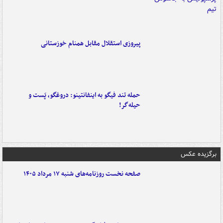
پیروزی استقلال مقابل همنام خوزستانی
حمله تند فیگو به اینفانتینو: دروغگو، پَست‌ و
حیله‌گر!
برگزیده عکس
صفحه نخست روزنامه‌های شنبه ۱۷ مرداد ۱۴۰۵