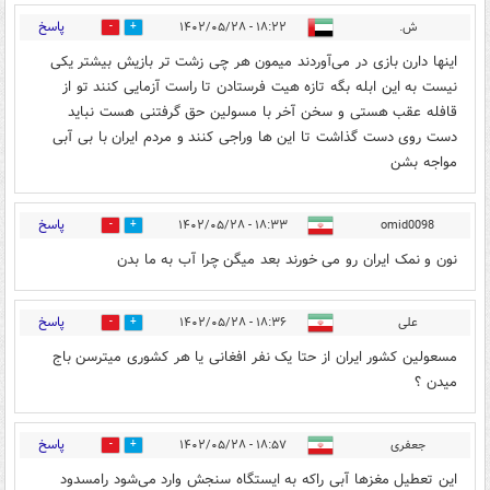
پاسخ
ش.
۱۸:۲۲ - ۱۴۰۲/۰۵/۲۸
0
2
اینها دارن بازی در می‌آوردند میمون هر چی زشت تر بازیش بیشتر یکی
نیست به این ابله بگه تازه هیت فرستادن تا راست آزمایی کنند تو از
قافله عقب هستی و سخن آخر با مسولین حق گرفتنی هست نباید
دست روی دست گذاشت تا این ها وراجی کنند و مردم ایران با بی آبی
مواجه بشن
پاسخ
۱۸:۳۳ - ۱۴۰۲/۰۵/۲۸
omid0098
0
3
نون و نمک ایران رو می خورند بعد میگن چرا آب به ما بدن
پاسخ
علی
۱۸:۳۶ - ۱۴۰۲/۰۵/۲۸
0
3
مسعولین کشور ایران از حتا یک نفر افغانی یا هر کشوری میترسن باج
میدن ؟
پاسخ
جعفری
۱۸:۵۷ - ۱۴۰۲/۰۵/۲۸
0
1
این تعطیل مغزها آبی راکه به ایستگاه سنجش وارد می‌شود رامسدود