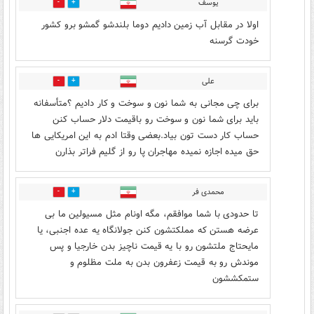
یوسف
2
70
اولا در مقابل آب زمین دادیم دوما بلندشو گمشو برو کشور
خودت گرسنه
علی
0
46
برای چی مجانی به شما نون و سوخت و کار دادیم ؟متأسفانه
باید برای شما نون و سوخت رو باقیمت دلار حساب کنن
حساب کار دست تون بیاد.بعضی وقتا ادم به این امریکایی ها
حق میده اجازه نمیده مهاجران پا رو از گلیم فراتر بذارن
محمدی فر
2
19
تا حدودی با شما موافقم، مگه اونام مثل مسیولین ما بی
عرضه هستن که مملکتشون کنن جولانگاه یه عده اجنبی، یا
مایحتاج ملتشون رو با یه قیمت ناچیز بدن خارجیا و پس
موندش رو به قیمت زعفرون بدن به ملت مظلوم و
ستمکششون