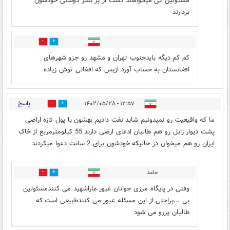
مسئولین کی میخواهند دست از پز بشر دوستی خودشون
بردارند
2
0
کم کم دیگه بایدجنوب تهران و مشهد رو جزو شهرهای
افغانستان به حساب آورد ازبس که افغانی توش زیاده
پاسخ
۱۲:۵۷ - ۱۴۰۲/۰۵/۲۸
3
55
ما که واقیعیت رو نمیدونیم شاید نفت دادیم بهشون یا پول تازه اراضی
پشت دیوار زابل رو هم طالبان ادعای ارضی دارند 55 کیلومترمربع از خاک
ایران رو هم میخوان در حالیکه خودشون برای 2 سانت دعوا میکردند
حامد
0
32
وقتی در پایگاه مرزی جوانان غیور ماراشهید می کنندمسئولین
بی ...براحتی از این مسئله عبور می کنندطبیعی است که
طالبان پررو می شود