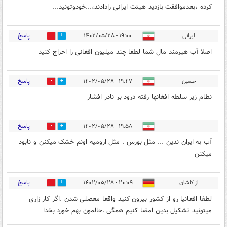
کرده ،بعدموافقت بازدید هيئت ایرانی رادادند،...خودوتونید...
پاسخ
ایرانی
۱۹:۰۰ - ۱۴۰۲/۰۵/۲۸
0
3
اصلا آب هیرمند مال شما لطفا چند میلیون افغانی را اخراج کنید
پاسخ
حسین
۱۹:۴۷ - ۱۴۰۲/۰۵/۲۸
0
3
نظام زیر سلطه افغانها رفته درود بر نادر افشار
پاسخ
۱۹:۵۸ - ۱۴۰۲/۰۵/۲۸
0
2
آب به ایران ندین ... مثل بورس . مثل ارومیه اونم خشک میکنن و نابود
میکنن
پاسخ
از کاشان
۲۰:۰۹ - ۱۴۰۲/۰۵/۲۸
0
5
لطفا افعانیا رو از کشور بیرون کنید واقعا معضلی شدن .اگر کار زاری
میتونید تشکیل بدین امضا کنیم همگی .حالمون بهم خورد بخدا