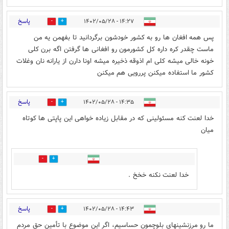
پاسخ
۱۴:۲۷ - ۱۴۰۲/۰۵/۲۸
3
47
پس همه افغان ها رو به کشور خودشون برگردانید تا بفهمن یه من
ماست چقدر کره داره کل کشورمون رو افغانی ها گرفتن اگه برن کلی
خونه خالی میشه کلی ام اذوقه ذخیره میشه اونا دارن از یارانه نان وغلات
کشور ما استفاده میکنن پررویی هم میکنن
پاسخ
۱۴:۳۵ - ۱۴۰۲/۰۵/۲۸
3
48
خدا لعنت کنه مسئولینی که در مقابل زیاده خواهی این پاپتی ها کوتاه
میان
3
0
خدا لعنت نکنه خخخ .
پاسخ
۱۴:۴۳ - ۱۴۰۲/۰۵/۲۸
4
40
ما رو مرزنشینهای بلوچمون حساسیم، اگر این موضوع با تأمین حق مردم