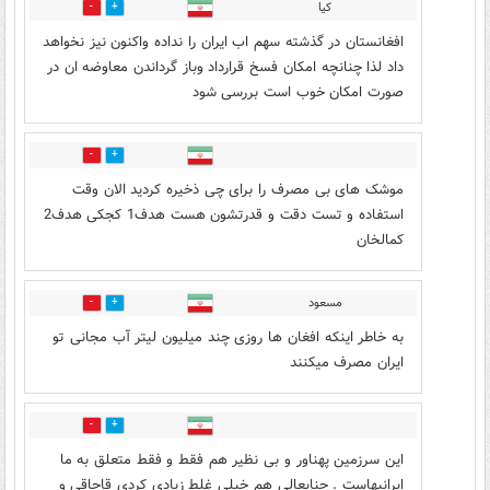
کیا
0
34
افغانستان در گذشته سهم اب ایران را نداده واکنون نیز نخواهد
داد لذا چنانچه امکان فسخ قرارداد وباز گرداندن معاوضه ان در
صورت امکان خوب است بررسی شود
0
40
موشک های بی مصرف را برای چی ذخیره کردید الان وقت
استفاده و تست دقت و قدرتشون هست هدف1 کجکی هدف2
کمالخان
مسعود
0
38
به خاطر اینکه افغان ها روزی چند میلیون لیتر آب مجانی تو
ایران مصرف میکنند
0
35
این سرزمین پهناور و بی نظیر هم فقط و فقط متعلق به ما
ایرانیهاست . جنابعالی هم خیلی غلط زیادی کردی قاچاقی و