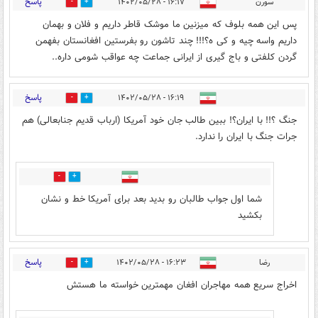
پاسخ
سورن
۱۶:۱۷ - ۱۴۰۲/۰۵/۲۸
2
17
پس این همه بلوف که میزنین ما موشک قاطر داریم و فلان و بهمان
داریم واسه چیه و کی ه؟!!! چند تاشون رو بفرستین افغانستان بفهمن
گردن کلفتی و باج گیری از ایرانی جماعت چه عواقب شومی داره..
پاسخ
۱۶:۱۹ - ۱۴۰۲/۰۵/۲۸
4
19
جنگ ؟!! با ایران؟! ببین طالب جان خود آمریکا (ارباب قدیم جنابعالی) هم
جرات جنگ با ایران را ندارد.
4
30
شما اول جواب طالبان رو بدید بعد برای آمریکا خط و نشان
بکشید
پاسخ
رضا
۱۶:۲۳ - ۱۴۰۲/۰۵/۲۸
5
21
اخراج سریع همه مهاجران افغان مهمترین خواسته ما هستش