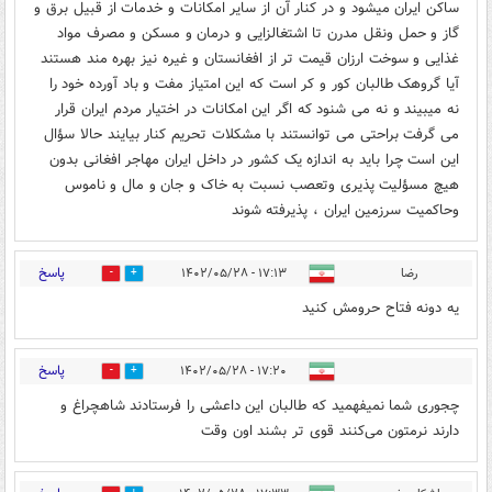
ساکن ایران میشود و در کنار آن از سایر امکانات و خدمات از قبیل برق و
گاز و حمل ونقل مدرن تا اشتغالزایی و درمان و مسکن و مصرف مواد
غذایی و سوخت ارزان قیمت تر از افغانستان و غیره نیز بهره مند هستند
آیا گروهک طالبان کور و کر است که این امتیاز مفت و باد آورده خود را
نه میبیند و نه می شنود که اگر این امکانات در اختیار مردم ایران قرار
می گرفت براحتی می توانستند با مشکلات تحریم کنار بیایند حالا سؤال
این است چرا باید به اندازه یک کشور در داخل ایران مهاجر افغانی بدون
هیچ مسؤلیت پذیری وتعصب نسبت به خاک و جان و مال و ناموس
وحاکمیت سرزمین ایران ، پذیرفته شوند
پاسخ
رضا
۱۷:۱۳ - ۱۴۰۲/۰۵/۲۸
0
3
یه دونه فتاح حرومش کنید
پاسخ
۱۷:۲۰ - ۱۴۰۲/۰۵/۲۸
0
3
چجوری شما نمیفهمید که طالبان این داعشی را فرستادند شاهچراغ و
دارند نرمتون می‌کنند قوی تر بشند اون وقت