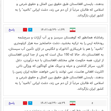
بدهند، بایستی افغانستان طبق حقوق بین الملل و حقوق شرعی و
اسلامی که طالبان مرتباً از آن دم می زند، دشت ایرانی "ناامید" را به
کشور ایران بازگرداند.
پاسخ
۰۱:۴۹ - ۱۴۰۲/۰۵/۲۹
0
3
رضاشاه همانطور که کوهستان سرسبز و پر آب آرارات و سرچشمه
رودخانه ارس را به ترکیه بخشید، دشت حاصلخیز سه هزار کیلومتری
"ناامید" را هم با فریبکاری آتاتورک و انگلیس در ازای تأمین آب سیستان،
به افغانستان داد. حالا که 150 سال است که پس از جدا کردن افغانستان
از ایران، همه حکومت های مختلف افغانستان با دبه درآوردن، دغل
کاری، سرکار گذاشتن و حیله و نیرنگ های گوناگون که ویژگی ذاتی
اکثریت افغانی هاست، نمی توانند یا نمی خواهند حقابه ایران زمین را
بدهند، بایستی افغانستان طبق حقوق بین الملل و حقوق شرعی و
اسلامی که طالبان مرتباً از آن دم می زند، دشت ایرانی "ناامید" را به
کشور ایران بازگرداند.
پاسخ
۰۵:۲۹ - ۱۴۰۲/۰۵/۲۹
z
0
0
خب شما براشون خط اهن کشیدین دارن دست مزدتونو میدن