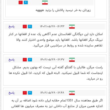
2
1
زورتان به خر نرسید پالانش را بزنید ههههه
پاسخ
۱۶:۳۳ - ۱۴۰۲/۰۵/۲۸
0
1
امکان دارد این دوگانگی افغانستان عدم آگاهی یک عده از افغانها در کنار
نیرنگ دیگر افغانها باشد. افغانها باید موضع واحدی اختیار کنند والا
تفاهم ساییده شده و روابط در سراشیبی قرار می‌گیرد.
پاسخ
۱۶:۳۷ - ۱۴۰۲/۰۵/۲۸
0
10
راست میگن. طالبان با گفتگو گفته آبی نیست که بهتون بدیم. مشکل
اینجاست که شما قبول نمیکنید. البته قبول که کردید، ادا قبول نکرده ها
رو در میارید.
پاسخ
۱۶:۴۸ - ۱۴۰۲/۰۵/۲۸
0
3
اگر طبق معاهده سال 1351تمام حقابه ایران داده شود اضافه بر آن به
اندازه همین میزان از منابع آب داخلی نیز به مصرف میلیون ها افغانی