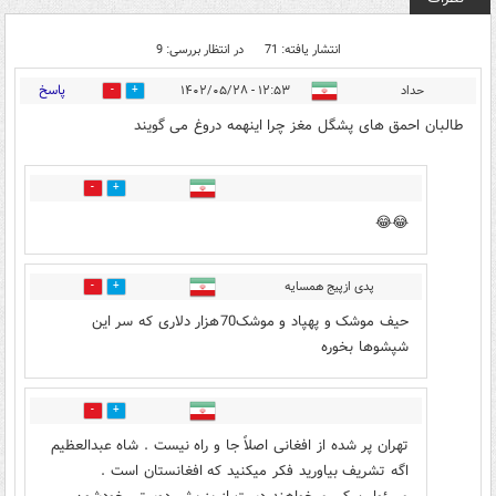
انتشار یافته: 71
در انتظار بررسی: 9
پاسخ
حداد
۱۲:۵۳ - ۱۴۰۲/۰۵/۲۸
17
57
طالبان احمق های پشگل مغز چرا اینهمه دروغ می گویند
0
2
😂😂
پدی ازپیج همسایه
3
6
حیف موشک و پهپاد و موشک70هزار دلاری که سر این
شپشوها بخوره
2
12
تهران پر شده از افغانی اصلاً جا و راه نیست . شاه عبدالعظیم
اگه تشریف بیاورید فکر میکنید که افغانستان است .