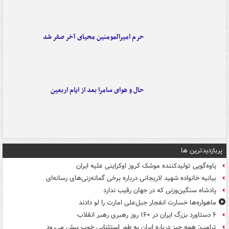
حرم امیرالمومنین محیای آخر صفر شد
حال و هوای سامرا بعد از ایام اربعین
پربازدیدترین ها
یاوه‌گویی تولیدکننده موشک کروز اوکراینی علیه ایران
بیانیه خانواده شهید لاریجانی درباره برخی گمانه‌زنی‌های رسانه‌ای
پادشاه سنگین‌وزنی که در جهان رقیب ندارد
ماهواره‌ها خسارت انفجار جبل‌علی امارت را لو دادند
۶ دستاورد بزرگ ایران در ۱۶۰ روز رهبری رهبر انقلاب
ترامپ: همه چیز درباره ایران به طور استثنایی خوب پیش می‌رود