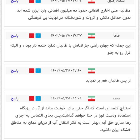
پاسخ
اشکان رضوی
۱۷:۳۳ - ۱۴۰۲/۰۵/۲۸
0
2
مظالبه ملی اخارج افغانی حدود ده میلیون افغانی وارد ایران شده اند
بدون حداقل دانش و ثروت و شوربختانه در نهایت بی فرهنگی
پاسخ
طاها
۱۷:۳۷ - ۱۴۰۲/۰۵/۲۸
0
3
این جمله که جهان راهی جز تعامل با طالبان ندارد خنده دار بود ، و البته
فرار رو به جلو
پاسخ
۱۷:۴۰ - ۱۴۰۲/۰۵/۲۸
0
24
از پس طالبان هم بر نمیاید
پاسخ
محمد
۱۸:۰۴ - ۱۴۰۲/۰۵/۲۸
1
2
احتیاج کلمه ای است که اگر حتی برادر خونیت بداند از آن در بزنگاه
استفاده ودست تورا در حنا خواهد گذاشت.پس بجای التماس به اجرای
رها سازی حق آبه ،بهتر است به فکر انتقال آب از دریای عمان به مناطق
خشک ایران باشید.