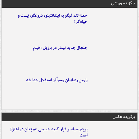
برگزیده ورزشی
حمله تند فیگو به اینفانتینو: دروغگو، پَست‌ و
حیله‌گر!
جنجال جدید نیمار در برزیل +فیلم
رامین رضاییان رسماً از استقلال جدا شد
برگزیده عکس
پرچم سیاه بر فراز گنبد حسینی همچنان در اهتزاز
است