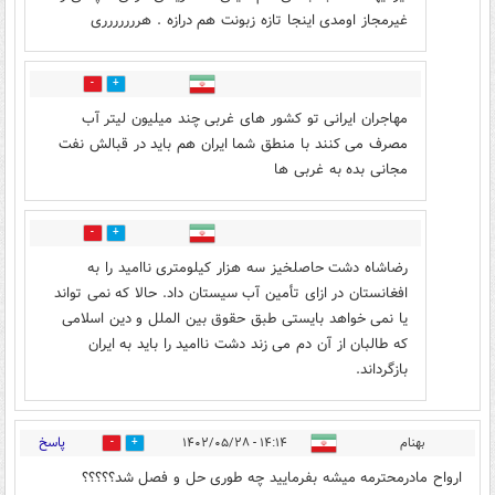
غیرمجاز اومدی اینجا تازه زبونت هم درازه . هررررررری
32
2
مهاجران ایرانی تو کشور های غربی چند میلیون لیتر آب
مصرف می کنند با منطق شما ایران هم باید در قبالش نفت
مجانی بده به غربی ها
0
4
رضاشاه دشت حاصلخیز سه هزار کیلومتری ناامید را به
افغانستان در ازای تأمین آب سیستان داد. حالا که نمی تواند
یا نمی خواهد بایستی طبق حقوق بین الملل و دین اسلامی
که طالبان از آن دم می زند دشت ناامید را باید به ایران
بازگرداند.
پاسخ
بهنام
۱۴:۱۴ - ۱۴۰۲/۰۵/۲۸
1
26
ارواح مادرمحترمه میشه بفرمایید چه طوری حل و فصل شد؟؟؟؟؟