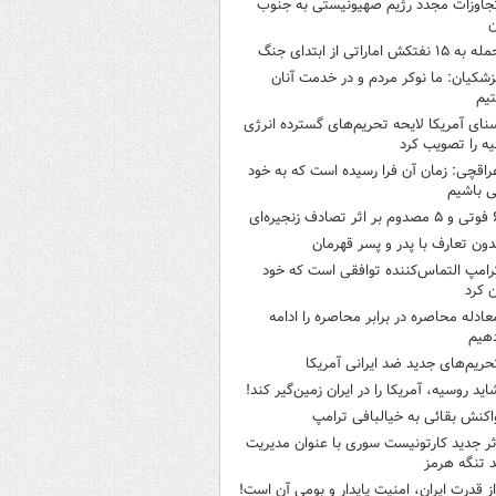
جاوزات مجدد رژیم صهیونیستی به جنوب
ن
 به ۱۵ نفتکش‌ اماراتی از ابتدای جنگ
زشکیان: ما نوکر مردم و در خدمت آنان
یم
نای آمریکا لایحه تحریم‌های گسترده انرژی
ه را تصویب کرد
راقچی: زمان آن فرا رسیده است که به خود
 باشیم
ثر تصادف زنجیره‌ای
دون تعارف با پدر و پسر قهرمان
رامپ التماس‌کننده توافقی است که خود
ن کرد
عادله محاصره در برابر محاصره را ادامه
هیم
حریم‌های جدید ضد ایرانی آمریکا
اید روسیه، آمریکا را در ایران زمین‌گیر کند!
اکنش بقائی به خیالبافی ترامپ
ثر جدید کارتونیست سوری با عنوان مدیریت
 تنگه هرمز
از قدرت ایران، امنیت پایدار و بومی آن است!