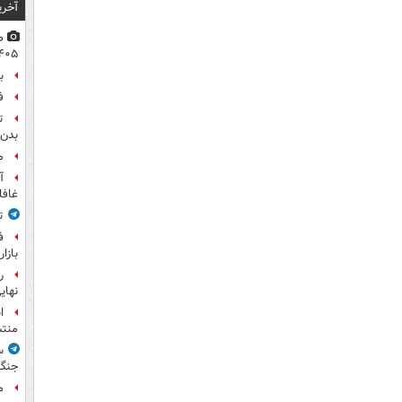
آخری
۴۰۵
ب
ف
ت
بدن 
م
آ
غافل
ت
ف
بازا
نهای
ا
منت
س
جنگ
م