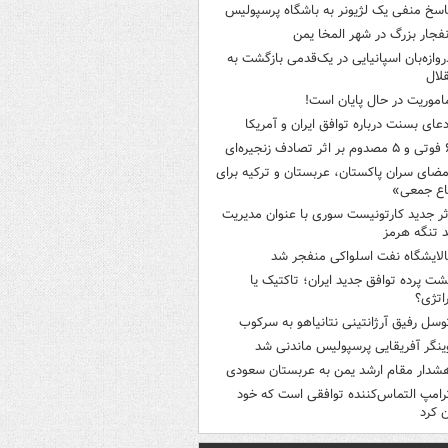
اسخ منفی یک لژیونر به باشگاه پرسپولیس
نفجار بزرگ در شهر المخا یمن
روازه‌بان اسپانیایی در یک‌قدمی بازگشت به
لال
اموریت در حال پایان است!
دعای بسنت درباره توافق ایران و آمریکا
ثر تصادف زنجیره‌ای
مضای سران پاکستان، عربستان و ترکیه برای
اع جمعی»
ثر جدید کارتونیست سوری با عنوان مدیریت
 تنگه هرمز
الایشگاه نفت اسلواکی منفجر شد
شت پرده توافق جدید ایران؛ تاکتیک یا
اتژی؟
وسل رفیق آرژانتینی نتانیاهو به سرکوب
ینگر آفریقایی پرسپولیس ماندنی شد
شدار مقام ارشد یمن به عربستان سعودی
رامپ التماس‌کننده توافقی است که خود
ن کرد