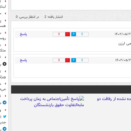
ت
لبنا
حمله
انتشار یافته: 2
در انتظار بررسی: 0
پ
هست
س
پاسخ
0
0
روسی
ی ارزن
ع
متکی
۶ فوتی و ۵ مصدوم بر ا
پاسخ
0
0
ب
ت
ویرا
م
می‌د
ت
ش
و
ا
جدید
ر