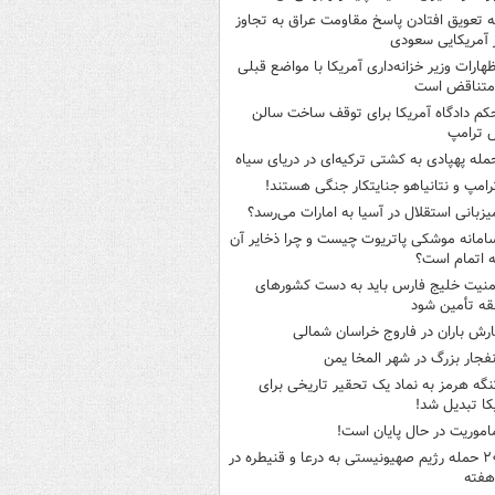
ه تعویق افتادن پاسخ مقاومت عراق به تجاوز
 آمریکایی سعودی
ظهارات وزیر خزانه‌داری آمریکا با مواضع قبلی
متناقض است
کم دادگاه آمریکا برای توقف ساخت سالن
 ترامپ
مله پهپادی به کشتی ترکیه‌ای در دریای سیاه
رامپ و نتانیاهو جنایتکار جنگی هستند!
یزبانی استقلال در آسیا به امارات می‌رسد؟
امانه موشکی پاتریوت چیست و چرا ذخایر آن
ه اتمام است؟
منیت خلیج فارس باید به دست کشورهای
ه تأمین شود
ارش باران در فاروج خراسان شمالی
نفجار بزرگ در شهر المخا یمن
نگه هرمز به نماد یک تحقیر تاریخی برای
کا تبدیل شد!
اموریت در حال پایان است!
۲۰ حمله رژیم صهیونیستی به درعا و قنیطره در
هفته