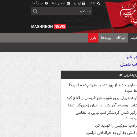
RSS
آرشیو
تماس با ما
دربارهٔ ما
MASHREGH
NEWS
یلم
دیدگاه
پیوندها
بازار
زدیدترین ها
صاویر جدید از پهپادهای منهدم‌شده آمریکا
ط سپاه
ربه جریان برق شهرستان فریمان را قطع کرد
اید روسیه، آمریکا را در ایران زمین‌گیر کند!
رگیر شدن گردشگر اسپانیایی با نظامی
ونیست
رامپ سوئیس را تهدید کرد
اکنش بقائی به خیالبافی ترامپ