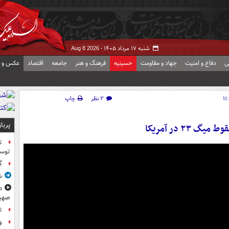
شنبه ۱۷ مرداد ۱۴۰۵ -
Aug 8 2026
ی
دفاع و امنیت
جهاد و مقاومت
حسینیه
فرهنگ و هنر
جامعه
اقتصاد
عکس و ف
۲ نظر
چاپ
پربا
 ۲۳ در آمریکا
ت
توس
گ
ش
د
صهی
ت
و