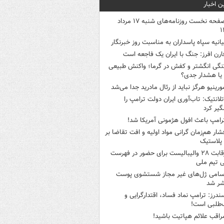
ن اخبار
صفحه نخست روزنامه‌های شنبه ۱۷ مرداد
۱
یانیه سپاه پاسداران به مناسبت روز خبرنگار
ارن افرز: جنگ با ایران یک فاجعه است
نگی انگشتر و کفش در گرما؛ واکنش طبیعی
یا هشدار جدی؟
ورینیو هرگز نباید از رئال مادرید جدا می‌شد
تلانتیک: تاب‌آوری ایران دولت ترامپ را
گیر کرد
رامپ باعث افول هژمونی آمریکا شد!
شار هم‌زمان گرانی مواد اولیه و افت تقاضا بر
ر پلاستیک
رقابت ۲۸ والیبالیست برای حضور در فهرست
ی تیم ملی
سامی ژل‌های غیر مجاز شستشوی پوست
شر شد
ندرز: ترامپ نماد فساد، اقتدارگرایی و
‌طلبی است!
راقب علائم هپاتیت باشید!