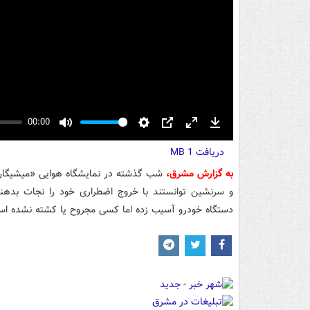
00:00
Mute
Settings
PIP
Enter
Download
دریافت
fullscreen
1 MB
به گزارش مشرق،
و سرنشین توانستند با خروج اضطراری خود را نجات بدهند
دستگاه خودرو آسیب زده اما کسی مجروح یا کشته نشده اس