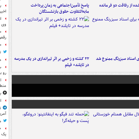
ه از رفاقت دو فرمانده‌
پاسخ تأمین‌اجتماعی به زمان پرداخت
ب
مابه‌التفاوت حقوق بازنشستگان
اخیر
ا
وی 
ح
رقص
ح
ت
ای اسناد سبزرنگ ممنوع شد
۲۲ کشته و زخمی بر اثر تیراندازی در یک مدرسه
م
در تایلند+ فیلم
س
رو ب
ا
منطق
ب
ا
ت
آمری
م
یک 