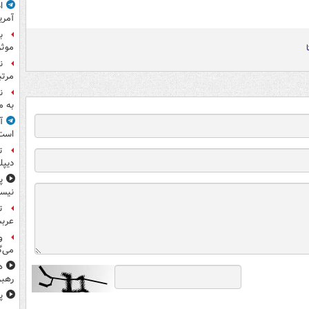
ا
آمری
ب
موثر
ن
مرتب
ن
به م
آ
است
ت
دیپل
پ
نیس
ت
عرب
و
می‌گ
ه
رهبر
پ