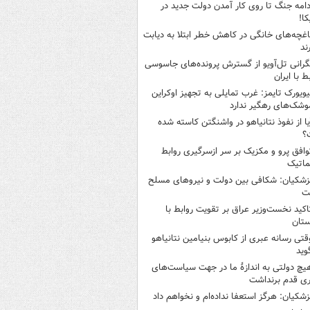
دامه جنگ تا روی کار آمدن دولت جدید در
کا!
اغچه‌های خانگی در کاهش خطر ابتلا به دیابت
ند
گرانی تل‌آویو از گسترش پرونده‌های جاسوسی
ط با ایران
یویورک تایمز: غرب تمایلی به تجهیز اوکراین
وشک‌های رهگیر ندارد
یا از نفوذ نتانیاهو در واشنگتن کاسته شده
؟
وافق پرو و مکزیک بر سر ازسرگیری روابط
ماتیک
زشکیان: شکافی بین دولت و نیروهای مسلح
ت
اکید نخست‌وزیر عراق بر تقویت روابط با
ستان
قتی رسانه عبری از کابوس بنیامین نتانیاهو
وید
یچ دولتی به اندازۀ ما در جهت سیاست‌های
ی قدم برنداشت
زشکیان: هرگز استعفا نداده‌ام و نخواهم داد