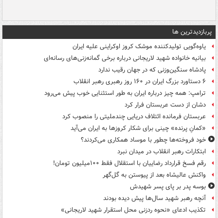
پربازدیدترین ها
یاوه‌گویی تولیدکننده موشک کروز اوکراینی علیه ایران
بیانیه خانواده شهید لاریجانی درباره برخی گمانه‌زنی‌های رسانه‌ای
پادشاه سنگین‌وزنی که در جهان رقیب ندارد
۶ دستاورد بزرگ ایران در ۱۶۰ روز رهبری رهبر انقلاب
ترامپ: همه چیز درباره ایران به طور استثنایی خوب پیش می‌رود
دشان از دست عربستان فرار کرد
عربستان فرمانده ائتلاف دریایی چندملیتی را منصوب کرد
«کمانِ پرنده» چینی برای شکار کروزها به ایران می‌آید
خود فروخته‌ها چطور با موساد همکاری می‌کردند؟
ابتکارات رهبر انقلاب در میدان نبرد
رقم فسخ قرارداد رضاییان با استقلال فقط ۱۰۰میلیون تومان!
واکنش عالیشاه بعد از پیوستن به گل‌گهر
بوسه‌ پدر بر پای پسر شهیدش
آنچه رهبر شهید سال‌ها پیش دیده بودند
تکذیب ادعای «نحوه ردزنی محل استقرار شهید لاریجانی»