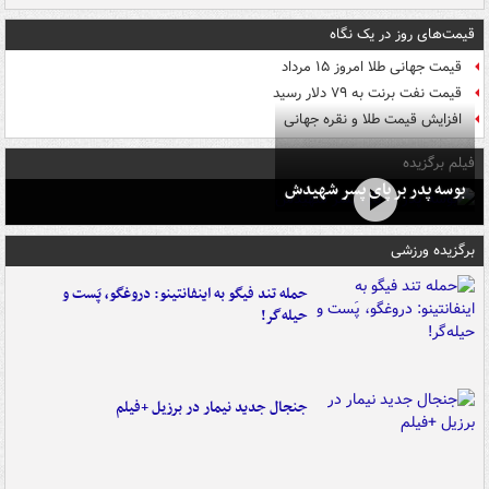
قیمت‌های روز در یک نگاه
قیمت جهانی طلا امروز ۱۵ مرداد
قیمت نفت برنت به ۷۹ دلار رسید
افزایش قیمت طلا و نقره جهانی
فیلم برگزیده
بوسه‌ پدر بر پای پسر شهیدش
برگزیده ورزشی
حمله تند فیگو به اینفانتینو: دروغگو، پَست‌ و
حیله‌گر!
جنجال جدید نیمار در برزیل +فیلم