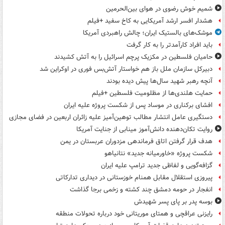
شمیم خوش رضوی در هوای بین‌الحرمین
هشدار افسر ارشد آمریکایی به کاخ سفید +فیلم
موشک‌های بالستیک ایران؛ چالش راهبردی آمریکا
باید افراد کارآمدتر را به کار گرفت
حامیان فلسطین در مکزیک پرچم اسرائیل را به آتش کشیدند
دبیرکل سازمان ملل باز هم خواستار آتش‌بس فوری در اوکراین شد
آنچه رهبر شهید سال‌ها پیش دیده بودند
حمایت هلندی‌ها از مظلومیت فلسطین +فیلم
افشای برکناری در موساد پس از شکست پروژه علیه ایران
دستگیری عامل انتشار مطالب توهین‌آمیز علیه زائران اربعین در فضای مجازی
روایت تکان‌دهنده دانش‌آموز مینابی از جنایت آمریکا
هدف قرار گرفتن اتاق‌ فرماندهی مزدوران عربستان در یمن
شکست پروژه «خاورمیانه جدید» نتانیاهو
گزافه‌گویی و لفاظی جدید ترامپ علیه ایران
پیروزی استقلال مقابل همنام خوزستانی در دیداری تدارکاتی
انفجار در حومه دمشق چند کشته و زخمی برجا گذاشت
بوسه‌ پدر بر پای پسر شهیدش
رایزنی عراقچی و همتای موریتانی خود درباره تحولات منطقه