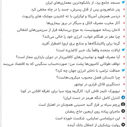
مسجد جامع یزد، از باشکوه‌ترین معماری‌های ایران
پدر شاهرودی پس از قتل پسرش، جسد را در چاه مخفی کرد
دردسر همزمان آمریکا و اوکراین با ته کشیدن موشک های پاتریوت
آثار مخرب مصرف الکل و سیگار در بروز بیماری‌ها
اذعان رسانه صهیونیست به موج بی‌سابقه فرار از سرزمین‌های اشغالی
چرا مغز در هنگام خواب، انرژی خود را خالی می‌کند؟
گرما برای پالایشگاه‌ها و منابع برق اروپا اضطرار آفرید
ایالات متحده واقعاً یک «ببر کاغذی» است!
آیا مصرف قهوه و نوشیدنی‌های کافئین‌دار در دوران بارداری مجاز است؟
توقف طولانی کامیون‌ها پشت مرز؛ صورت‌حساب سنگینی که به اقتصاد می‌رسد
حماقت ترامپ با ذخایر انرژی جهان چه کرد؟
چرا تابستان فصل محبوب میکروب‌هاست؟
دستگیری قاتل فراری در نوشهر
نیویورک تایمز فاش کرد: کارگروه ویژه سیا برای تفرقه افکنی در کوبا
کنترل کامل تنگه هرمز در دست ایران!
پرچم سیاه بر فراز گنبد حسینی همچنان در اهتزاز است
ماجرای پیاده روی اربعین حاج رمضان
این دیپلماسی نمایشی، شکست خورده است
روایت پزشکیان از انحلال بانک آینده