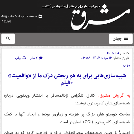
جمعه ۱۶ مرداد ۱۴۰۵ -
Aug
7 2026
جهان
کد خبر
1515054
تاریخ انتشار:
۱۶ مرداد ۱۴۰۲ - ۰۳:۵۸
۲ نظر
چاپ
جهان
شبیه‌سازی‌هایی برای به هم ریختن درک ما از «واقعیت»
+فیلم
به گزارش مشرق،
کانال تلگرامی زادالمسافر با انتشار ویدئویی درباره
شبیه‌سازی‌های کامپیوتری نوشت:
ساخت دومینو های بزرگ پر هزینه و زمان‌بر بوده؛ و ایجاد آنها با کمک
شبیه‌سازی کامپیوتری (CGI) آسان‌تر است.
احتمالاً با چنین صحنه‌های محیرالعقولی برخورد خواهید کرد؛ که به عنوان