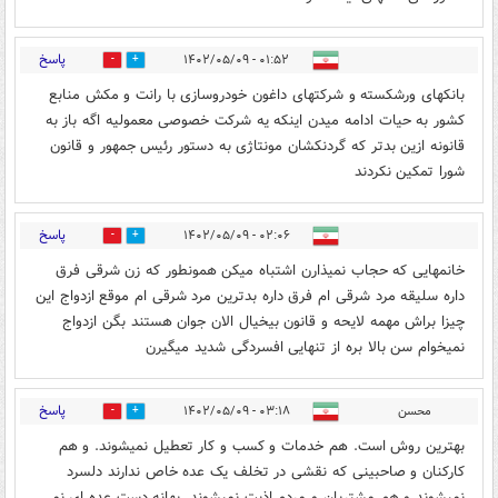
پاسخ
۰۱:۵۲ - ۱۴۰۲/۰۵/۰۹
0
0
بانکهای ورشکسته و شرکتهای داغون خودروسازی با رانت و مکش منابع
کشور به حیات ادامه میدن اینکه یه شرکت خصوصی معمولیه اگه باز به
قانونه ازین بدتر که گردنکشان مونتاژی به دستور رئیس جمهور و قانون
شورا تمکین نکردند
پاسخ
۰۲:۰۶ - ۱۴۰۲/۰۵/۰۹
5
3
خانمهایی که حجاب نمیذارن اشتباه میکن همونطور که زن شرقی فرق
داره سلیقه مرد شرقی ام فرق داره بدترین مرد شرقی ام موقع ازدواج این
چیزا براش مهمه لایحه و قانون بیخیال الان جوان هستند بگن ازدواج
نمیخوام سن بالا بره از تنهایی افسردگی شدید میگیرن
پاسخ
محسن
۰۳:۱۸ - ۱۴۰۲/۰۵/۰۹
0
0
بهترین روش است. هم خدمات و کسب و کار تعطیل نمیشوند. و هم
کارکنان و صاحبینی که نقشی در تخلف یک عده خاص ندارند دلسرد
نمیشوند و هم مشتریان و مردم اذیت نمیشوند. بهانه دست عده ای نمی