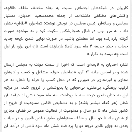
کاربران در شبکه‌های اجتماعی نسبت به ابعاد مختلف تخلف طاقچه،
واکنش‌های مختلفی داشته‌اند. از جمله محمدسعید احدیان، دستیار
سیاسی و رسانه‌ای رئیس مجلس در توییتی نوشت: «ماجرای #طاقچه نشان
داد ، نه می توان در قبال هنجارشکنی سکوت کرد و نه مواجهه صورت
گرفته بازدارنده بود. اما مطمئن باشید در صورت نهایی شدن لایحه جدید
حجاب ، حکم جریمه ۲ ماه سود کاملا بازدارنده است تازه این برای بار اول
است چه برسد به تکرار.»
اشاره احدیان به لایحه‌ای است که اخیرا از سمت دولت به مجلس ارسال
شده و بر اساس ماده ۴۱ آن، «صاحبان حرف، مشاغل و کسب و کارهای
مجازی و غیرمجازی در صورتی که در محل کسب یا حرفه یا شغل، به هر
ترتیب برهنگی، بی‌عفتی، بی‌حجابی یا بدپوششی را ترویج کنند، در مرتبه
اول به جزای نقدی درجه سه یا پرداخت سه ماه سود ناشی از درآمد آن
شغل (هر کدام بیشتر باشد) و به تشخیص قاضی ممنوعیت از خروج از
کشور شش ماه تا دو سال و ممنوعیت از فعالیت عمومی در فضای مجازی
از شش ماه تا دو سال و حذف محتواهای سابقِ ناقض قانون و در مراتب
بعدی به جزای نقدی درجه دو یا پرداخت شش ماه سود ناشی از درآمد آن