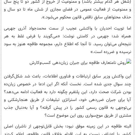
(شغل هر کدام بیشتر باشد) و ممنوعیت از خروج از کشور دو تا پنج سال
و ممنوعیت از فعالیت عمومی در فضای مجازی از شش ماه تا دو سال و
حذف محتواهای سابقِ ناقض قانون محکوم می‌شود.».
اما توییت احدیان با واکنشی عجیب از سمت محمدجواد آذری جهرمی
همراه شد؛ جهرمی در کامنتی نوشت: «می‌گویند با فرض غلط به هر
نتیجه‌ای می‌توان رسید. تا آنجا که اطلاع دارم، مجموعه طاقچه هنوز به سود
نرسیده و ضررده است.»
این واکنش وزیر سابق ارتباطات و فناوری اطلاعات، باعث شد شکل‌گرفتن
چند سوال جدی شده است. نخست آنکه اگر این ادعا در خصوص زیان‌ده
بودن شرکت صحت دارد، این پلتفرم چگونه دارد به فعالیت ادامه می‌دهد؟
آیا برای جبران ضرردهی خود، استراتژی تبلیغات از طریق هنجارشکنی و
بی‌توجهی به قانون رسمی کشور را در پیش گرفته؟ و آیا به‌دنبال جذب
مشتری از طریق موج‌سواری روی این موضوع است؟
البته طاقچه در این زمینه موفق نبود؛ بخش قابل‌توجهی از ناشران اصلی
کشور با اعتراض نسبت به این اقدام خلاف قانون طاقچه، اعلام کردند