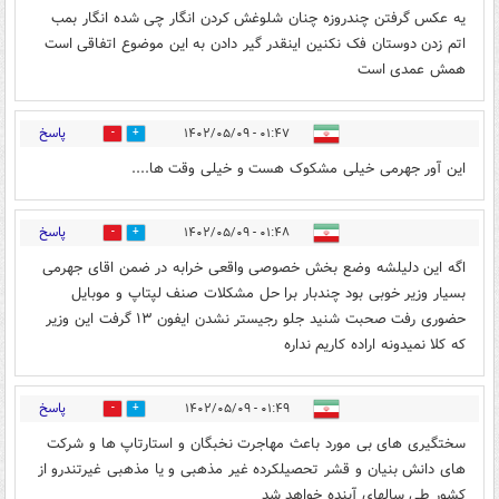
یه عکس گرفتن چندروزه چنان شلوغش کردن انگار چی شده انگار بمب
اتم زدن دوستان فک نکنین اینقدر گیر دادن به این موضوع اتفاقی است
همش عمدی است
پاسخ
۰۱:۴۷ - ۱۴۰۲/۰۵/۰۹
0
1
این آور جهرمی خیلی مشکوک هست و خیلی وقت ها....
پاسخ
۰۱:۴۸ - ۱۴۰۲/۰۵/۰۹
2
0
اگه این دلیلشه وضع بخش خصوصی واقعی خرابه در ضمن اقای جهرمی
بسیار وزیر خوبی بود چندبار برا حل مشکلات صنف لپتاپ و موبایل
حضوری رفت صحبت شنید جلو رجیستر نشدن ایفون ۱۳ گرفت این وزیر
که کلا نمیدونه اراده کاریم نداره
پاسخ
۰۱:۴۹ - ۱۴۰۲/۰۵/۰۹
16
0
سختگیری های بی مورد باعث مهاجرت نخبگان و استارتاپ ها و شرکت
های دانش بنیان و قشر تحصیلکرده غیر مذهبی و یا مذهبی غیرتندرو از
کشور طی سالهای آینده خواهد شد