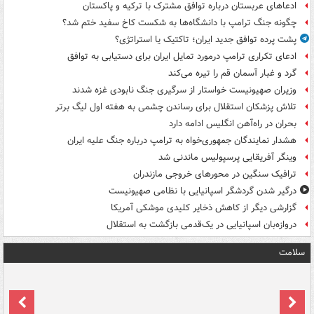
ادعاهای عربستان درباره توافق مشترک با ترکیه و پاکستان
چگونه جنگ ترامپ با دانشگاه‌ها به شکست کاخ سفید ختم شد؟
پشت پرده توافق جدید ایران؛ تاکتیک یا استراتژی؟
ادعای تکراری ترامپ درمورد تمایل ایران برای دستیابی به توافق
گرد و غبار آسمان قم را تیره می‌کند
وزیران صهیونیست خواستار از سرگیری جنگ نابودی غزه شدند
تلاش پزشکان استقلال برای رساندن چشمی به هفته اول لیگ برتر
بحران در راه‌آهن انگلیس ادامه دارد
هشدار نمایندگان جمهوری‌خواه به ترامپ درباره جنگ علیه ایران
وینگر آفریقایی پرسپولیس ماندنی شد
ترافیک سنگین در محورهای خروجی مازندران
درگیر شدن گردشگر اسپانیایی با نظامی صهیونیست
گزارشی دیگر از کاهش ذخایر کلیدی موشکی آمریکا
دروازه‌بان اسپانیایی در یک‌قدمی بازگشت به استقلال
سلامت
ت