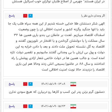
در ایران هستند" جهرمی از اصلاح طلبان نوکرای خوب اسرائیل هستش
پاسخ
اگر وجدان داری نظر را
1
0
بگذار اگر
۱۲:۴۳ - ۱۴۰۲/۰۵/۰۹
الهی شکر دستشان طلا خدایی خسته شدیم از این همه سپاه طلب یک جا
باید با انها جنگید وگرنه کشور و امنیت اخلاقی ان را چون وضعیت
اسفناک اقتصاد میبازیم .لعنت بر عاملان بی بندو باری همین ها ۳۲
سال مملکت را با دولتشان گرداندن و با افتخار در تلویزیون گفتند و
اقتصاد به گل نشسته تحویل ملت دادند و بعد با دادن خرابه به این
دولت و پول بی ارزش با بی وجدانی گفتند مانبودیم و تقصیر دولت تازه
امده است .و جالب همین ها در دولت خاتمی شعار ازادی پوشش را راه
انداختند و سال ۸۸ در عاشورا بسیجی اتش زدند وحالا هم این بازی
اقتصاد را دزدیدند حالا نوبت امنیت اخلاقی است
پاسخ
۱۳:۰۸ - ۱۴۰۲/۰۵/۰۹
0
0
دمشون گرم بزنن پدر این کسب و کارها رو دربیارن که هیچ سودی ندارن
پاسخ
۱۵:۲۳ - ۱۴۰۲/۰۵/۰۹
0
0