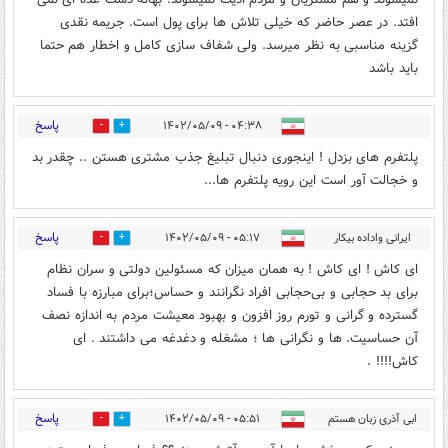
افتد. در عصر حاضر که خیلی تلاش ها برای پول است. جریمه نقدی
گزینه مناسبی به نظر میرسد. ولی شفاف سازی کامل و اخطار هم حتما
باید باشد
پاسخ
۰۴:۳۸ - ۱۴۰۲/۰۵/۰۹
1
0
پلتفرم های بزدل ‍! اینجوری دنبال تبلیغ جذب مشتری هستن ‌‌‌‌‌.. چقدر بد
و خجالت آور است این رویه پلتفرم ها...
پاسخ
ایرانی واداده بیکار
۰۵:۱۷ - ۱۴۰۲/۰۵/۰۹
0
1
ای کاش ! ای کاش ! به همان میزان که مسئولین دولتی و سران نظام
برای بد حجابی و بی‌حجابی افراد نگرانند و حساس؛برای مبارزه با فساد
گسترده و گرانی و تورم روز افزون و بهبود معیشت مردم به اندازه نصف
آن حساسیت. ها و نگرانی ها ؛ مشغله و دغدغه می داشتند . ای
کاش!!!! .
پاسخ
ابی آذری زبان هستم
۰۵:۵۱ - ۱۴۰۲/۰۵/۰۹
10
0