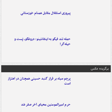
پیروزی استقلال مقابل همنام خوزستانی
حمله تند فیگو به اینفانتینو: دروغگو، پَست‌ و
حیله‌گر!
برگزیده عکس
پرچم سیاه بر فراز گنبد حسینی همچنان در اهتزاز
است
حرم امیرالمومنین محیای آخر صفر شد