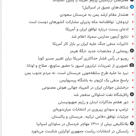
معترضان آرژانتینی پرچم آمریکا را پایین کشیدند
شکاف‌های عمیق در اسرائیل!
هشدار مقام ارشد یمن به عربستان سعودی
اردوغان: توافقنامه مکه پذیرای مشارکت کشورهای دوست است
ادعای بسنت درباره توافق ایران و آمریکا
نتایج آزمون مدارس سمپاد اعلام شد
تاثیرات منفی جنگ علیه ایران بر بازار کار آمریکا
رونمایی از مختصات جدید تنگۀ هرمز
روبیو در رأس فشار حداکثری آمریکا برای تغییر مسیر کوبا
تصویری از تمرینات ترابزون اسپور با حضور ساویچ، صلاح و اونانا
نبرد ما علیه طرح سلطه‌جویی عربستان است، نه مردم جنوب یمن
پاسخ منفی یک لژیونر به باشگاه پرسپولیس
درخشش جوانان ایران در المپیاد جهانی هوش مصنوعی
پالایشگاه نفت اسلواکی منفجر شد
دور هفتم مذاکرات لبنان و رژیم صهیونیستی
ترامپ و سودای پیروزی در انتخابات میان‌دوره‌ای
جزئیات توافق دفاعی ترکیه، عربستان و پاکستان
بلاتکلیفی بیش از ۱۳۰۰ مهاجر خردسال در سئوتای اسپانیا
زلنسکی در انتخابات ریاست جمهوری اوکراین شکست می‌خورد