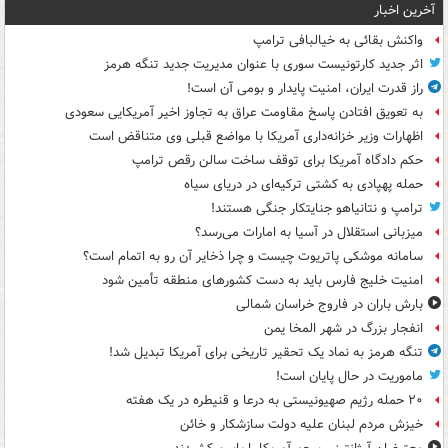
آخرین اخبار
واکنش بقائی به خیالبافی ترامپ
اثر جدید کارتونیست سوری با عنوان مدیریت جدید تنگه هرمز
راز قدرت ایران، امنیت پایدار و بومی آن است!
به تعویق افتادن پاسخ مقاومت عراق به تجاوز اخیر آمریکایی سعودی
اظهارات وزیر خزانه‌داری آمریکا با مواضع قبلی وی متناقض است
حکم دادگاه آمریکا برای توقف ساخت سالن رقص ترامپ
حمله پهپادی به کشتی ترکیه‌ای در دریای سیاه
ترامپ و نتانیاهو جنایتکار جنگی هستند!
میزبانی استقلال در آسیا به امارات می‌رسد؟
سامانه موشکی پاتریوت چیست و چرا ذخایر آن رو به اتمام است؟
امنیت خلیج فارس باید به دست کشورهای منطقه تأمین شود
بارش باران در فاروج خراسان شمالی
انفجار بزرگ در شهر المخا یمن
تنگه هرمز به نماد یک تحقیر تاریخی برای آمریکا تبدیل شد!
ماموریت در حال پایان است!
۲۰ حمله رژیم صهیونیستی به درعا و قنیطره در یک هفته
خیزش مردم لبنان علیه دولت سازشکار و خائن