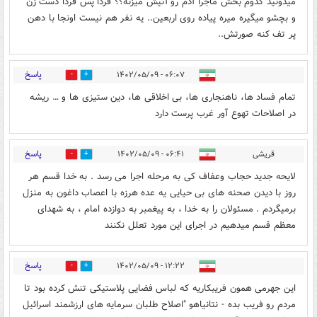
میدونید کدوم بخش ماجرا آدم رو آتیش میزنه؟؟ فردا پس فردا دست زن
و بچشو میگیره میره پیاده روی اربعین.. یه نفر هم نیست اونجا با دهن
پر تف کنه صورتش..
پاسخ
۰۶:۰۷ - ۱۴۰۲/۰۵/۰۹
16
0
تمام فساد ها، ناهنجاری ها، بی اخلاقی ها، دین ستیزی ها و … ریشه
در اصلاحات تهوع آور غرب پرست دارد
پاسخ
قریشی
۰۶:۴۱ - ۱۴۰۲/۰۵/۰۹
17
0
لایحه جدید حجاب وعفاف کی به مرحله اجرا می رسد . به خدا قسم هر
روز با دیدن صحنه های بی حیایی یه عده هرزه با اعصاب داغون به منزل
برمیگردم . مسئولان را به خدا ، به پیغمبر به دوازده امام ، به شهدای
معظم قسم میدهیم در اجرای این مورد تعلل نکنند
پاسخ
۱۲:۲۲ - ۱۴۰۲/۰۵/۰۹
9
0
این جهرمی همون فریبکاریه که لباس فضایی پلاستیکی تنش کرده بود تا
مردم رو فریب بده - نتانیاهو "اصلاح طلبان سرمایه های ارزشمند اسرائیل