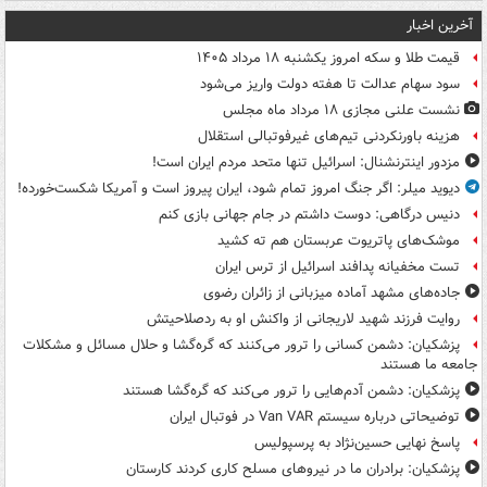
آخرین اخبار
قیمت طلا و سکه امروز یکشنبه ۱۸ مرداد ۱۴۰۵
سود سهام عدالت تا هفته دولت واریز می‌شود
نشست علنی مجازی ۱۸ مرداد ماه مجلس
هزینه باورنکردنی تیم‌های غیرفوتبالی استقلال
مزدور اینترنشنال: اسرائیل تنها متحد مردم ایران است!
دیوید میلر: اگر جنگ امروز تمام شود، ایران پیروز است و آمریکا شکست‌خورده!
دنیس درگاهی: دوست داشتم در جام جهانی بازی کنم
موشک‌های پاتریوت عربستان هم ته‌ کشید
تست مخفیانه پدافند اسرائیل از ترس ایران
جاده‌های مشهد آماده میزبانی از زائران رضوی
روایت فرزند شهید لاریجانی از واکنش او به ردصلاحیتش
پزشکیان: دشمن کسانی را ترور می‌کنند که گره‌گشا و حلال مسائل و مشکلات
جامعه ما هستند
پزشکیان: دشمن آدم‌هایی را ترور می‌کند که گره‌گشا هستند
توضیحاتی درباره سیستم Van VAR در فوتبال ایران
پاسخ نهایی حسین‌نژاد به پرسپولیس
پزشکیان: برادران ما در نیروهای مسلح کاری کردند کارستان