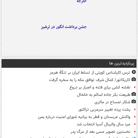
خارجه
جشن برداشت انگور در ترشیز
پربازدیدترین ها
ترس کارشناس کویتی از تسلط ایران بر تنگۀ هرمز
کاریکاتور/ کمال شرف توافق مکه را به سخره گرفت
نقشه کشی برای فتنه و اصرار بر دروغ
طبیعت بکر جاده اسالم به خلخال
شکار تمساح در مالزی
پشت پرده تغییر سرمربی تراکتور
واکنش عربستان و قطر به بیانیه شورای امنیت درباره یمن
مرد سال والیبال آسیا انتخاب شد
نخستین تصویر مسی بعد از مرگ پدر