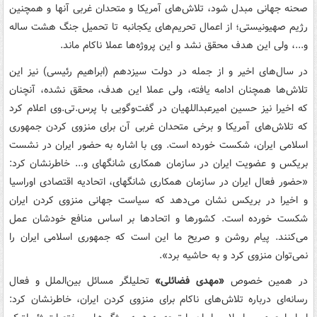
صحنه جهانی مبدل شود، تلاش‌های آمریکا و متحدان غربی آنها و همچنین
رژیم صهیونیستی؛ از اعمال تحریم‌های یکجانبه تا تحمیل جنگ هشت ساله
و...، ولی این هدف محقق نشد و این پروژه‌ها عملا ناکام ماند.
در سال‌های اخیر و از جمله در دولت سیزدهم (ابراهیم رئیسی) نیز این
تلاش‌ها همچنان ادامه یافته، ولی عملا این هدف، محقق نشده، آنچنان
که اخیرا نیز حسین امیرعبداللهیان در گفت‌وگویی با پرس‌.تی.وی اعلام کرد
که تلاش‌های آمریکا و برخی متحدان غربی آن برای منزوی کردن جمهوری
اسلامی ایران، شکست خورده است. وی با اشاره به حضور ایران در نشست
بریکس و عضویت ایران در سازمان همکاری شانگهای و... خاطرنشان کرد:
«حضور فعال ایران در سازمان همکاری شانگهای، اتحادیه اقتصادی اوراسیا
و اخیرا در بریکس نشان می‌دهد که سیاست جهانی منزوی کردن ایران
شکست خورده است. کشورها و اتحادها بر اساس منافع خودشان عمل
می‌کنند. پیام روشن و صریح ما این است که جمهوری اسلامی ایران را
نمی‌توان منزوی کرد و به حاشیه برد».
در همین خصوص
«مهدی فضائلی»
تحلیلگر مسائل بین‌الملل و فعال
رسانه‌ای درباره تلاش‌های ناکام برای منزوی کردن ایران، خاطرنشان کرد: