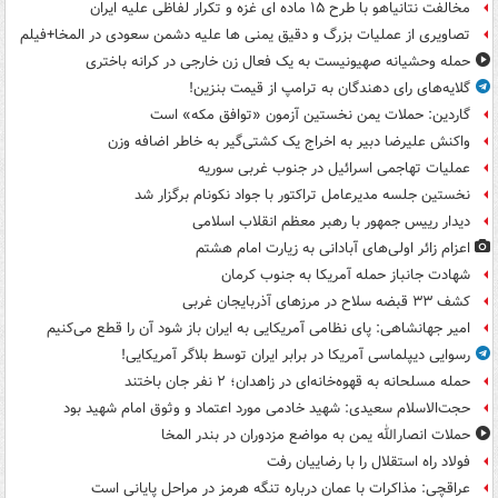
مخالفت نتانیاهو با طرح ۱۵ ماده ای غزه و تکرار لفاظی علیه ایران
تصاویری از عملیات بزرگ و دقیق یمنی ها علیه دشمن سعودی در المخا+فیلم
حمله وحشیانه صهیونیست به یک فعال زن خارجی در کرانه باختری
گلایه‌های رای دهندگان به ترامپ از قیمت بنزین!
گاردین: حملات یمن نخستین آزمون «توافق مکه» است
واکنش علیرضا دبیر به اخراج یک کشتی‌گیر به خاطر اضافه وزن
عملیات تهاجمی اسرائیل در جنوب غربی سوریه
نخستین جلسه مدیرعامل تراکتور با جواد نکونام برگزار شد
دیدار رییس جمهور با رهبر معظم انقلاب اسلامی
اعزام زائر اولی‌های آبادانی به زیارت امام هشتم
شهادت جانباز حمله آمریکا به جنوب کرمان
کشف ۳۳ قبضه سلاح در مرزهای آذربایجان غربی
امیر جهانشاهی: پای نظامی آمریکایی به ایران باز شود آن را قطع می‌کنیم
رسوایی دیپلماسی آمریکا در برابر ایران توسط بلاگر آمریکایی!
حمله مسلحانه به قهوه‌خانه‌ای در زاهدان؛ ۲ نفر جان باختند
حجت‌الاسلام سعیدی: شهید خادمی مورد اعتماد و وثوق امام شهید بود
حملات انصارالله یمن به مواضع مزدوران در بندر المخا
فولاد راه استقلال را با رضاییان رفت
عراقچی: مذاکرات با عمان درباره تنگه هرمز در مراحل پایانی است