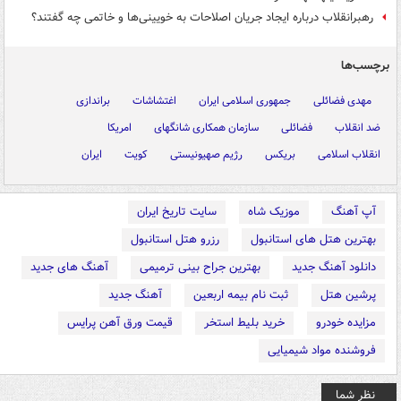
رهبرانقلاب درباره ایجاد جریان اصلاحات به خویینی‌ها و خاتمی چه گفتند؟
برچسب‌ها
مهدی فضائلی
جمهوری اسلامی ایران
اغتشاشات
براندازی
ضد انقلاب
فضائلی
سازمان همکاری شانگهای
امریکا
انقلاب اسلامی
بریکس
رژیم صهیونیستی
کویت
ایران
آپ آهنگ
موزیک شاه
سایت تاریخ ایران
بهترین هتل های استانبول
رزرو هتل استانبول
دانلود آهنگ جدید
بهترین جراح بینی ترمیمی
آهنگ های جدید
پرشین هتل
ثبت نام بیمه اربعین
آهنگ جدید
مزایده خودرو
خرید بلیط استخر
قیمت ورق آهن پرایس
فروشنده مواد شیمیایی
نظر شما