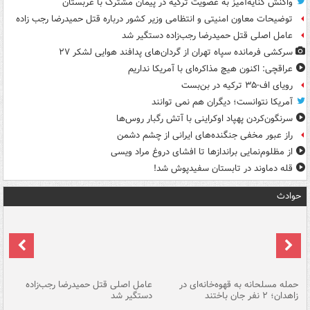
واکنش کنایه‌آمیز به عضویت ترکیه در پیمان مشترک با عربستان
توضیحات معاون امنیتی و انتظامی وزیر کشور درباره قتل حمیدرضا رجب زاده
عامل اصلی قتل حمیدرضا رجب‌زاده دستگیر شد
سرکشی فرمانده سپاه تهران از گردان‌های پدافند هوایی لشکر ۲۷
عراقچی: اکنون هیچ مذاکره‌ای با آمریکا نداریم
رویای اف-۳۵ ترکیه در بن‌بست
آمریکا نتوانست؛ دیگران هم نمی توانند
سرنگون‌کردن پهپاد اوکراینی با آتش رگبار روس‌ها
راز عبور مخفی جنگنده‌های ایرانی از چشم دشمن
از مظلوم‌نمایی براندازها تا افشای دروغ مراد ویسی
قله دماوند در تابستان سفیدپوش شد!
حوادث
حمله مسلحانه به قهوه‌خانه‌ای در
عامل اصلی قتل حمیدرضا رجب‌زاده
گر
زاهدان؛ ۲ نفر جان باختند
دستگیر شد
نا