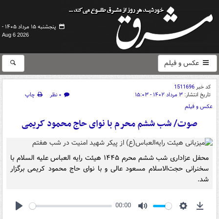
پنجشنبه ۱۵ مرداد ۱۴۰۵ -
Aug 6 2026
عکس و فیلم
کد خبر
1511696
تاریخ انتشار:
۳ مرداد ۱۴۰۲ - ۱۵:۰۳
۰ نظر
چاپ
عکس و فیلم
صوت/ شب ششم محرم با نوای حاج محمود کریمی
محفل عزاداری شب ششم محرم ۱۴۴۵ هیئت رایه العباس علیه السلام با
سخنرانی حجت‌الاسلام مسعود عالی و با نوای حاج محمود کریمی برگزار
شد.
00:00
Play
Mute
Settings
Down