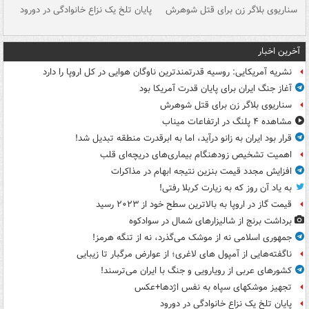
سناریوی بلاگر زن برای قتل شوهرش
پایان تلخ یک نزاع خانوادگی در دورود
و 
آخرین اخبار
نشریه آمریکایی: روسیه قدرتمندترین ناوگان هوایی در کل اروپا را دارد
آغاز جنگ ایران برای پایان قدرت آمریکا بود
سناریوی بلاگر زن برای قتل شوهرش
مشاهده ۴ پلنگ در ارتفاعات میناب
قرار بود ایران به زانو درآید، اما به ابرقدرت منطقه تبدیل شد!
اهمیت تشخیص زودهنگام بیماری‌های دریچه‌ای قلب
افزایش مجدد قیمت بنزین نتیجه ابهام در مذاکرات
به یاد آن روز که به زیارت کربلا رفتی!
قیمت گاز در اروپا به بالاترین سطح خود از ۲۰۲۳ رسید
برداشت برنج از شالیزارهای شمال در سوادکوه
جمهوری اسلامی نه از موشک می‌گذرد، نه از تنگه هرمز!
ناگفته‌هایی از آمپول های لاغری؛ از عوارض مرگبار تا زیبایی
کشورهای عربی از رویارویی و جنگ با ایران می‌ترسند!
تجهیز موشکهای سپاه به نفس اژدها+عکس
پایان تلخ یک نزاع خانوادگی در دورود