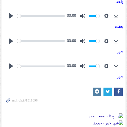
واحد
00:00
Play
Mute
Settings
Down
جفت
00:00
Play
Mute
Settings
Down
شور
00:00
Play
Mute
Settings
Down
شور