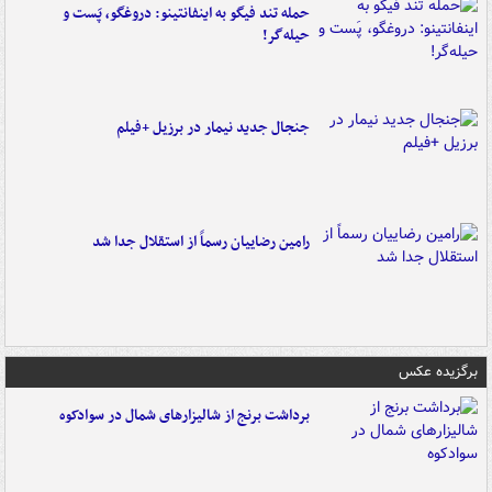
حمله تند فیگو به اینفانتینو: دروغگو، پَست‌ و
حیله‌گر!
جنجال جدید نیمار در برزیل +فیلم
رامین رضاییان رسماً از استقلال جدا شد
برگزیده عکس
برداشت برنج از شالیزارهای شمال در سوادکوه