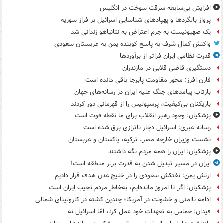
افزایش بی‌سابقه سرقت سوخت در انگلیس
پرواز بالگردها و پهپادهای شناسایی اسرائیل بر فراز سوریه
یک صهیونیست به جرم اعتراض به نتانیاهو زندانی شد
واکنش کمال شرف به پاسخ کوبنده یمن به عربستان سعودی
قدرت نظامی ایران فراتر از برآوردها
دستگیری قاضی قلابی در مازندران
فارن افرز: محور مقاومت پابرجا باقی مانده است
بازتاب پیامدهای جنگ علیه ایران در رسانه‌های جهان
بازیکنان بی‌کیفیت، پرسپولیس را از قهرمانی دور کردند
پزشکیان: وجود رهبر انقلاب برای ما نقطه قوت است
رسانه عبری: اسرائیل دچار ناترازی برق شده است
نشست وزیران خارجه مصر، ترکیه، پاکستان و عربستان
پزشکیان: ایران را همه مردم نگه داشتند
ایران در مسیر تبدیل شدن به قدرت برتر منطقه است!
ارتش یمن: نفتکش سعودی را در خلیج عدن هدف قرار دادیم
پزشکیان: اگر تا امروز مانده‌ایم، به‌خاطر مردم نجیب ایران است
ادامه ناامنی و خشونت در آمریکا؛ چندین کشته در کارولینای شمالی
فیدان: حماس به تعهدات خود عمل کرد، امّا اسرائیل نه