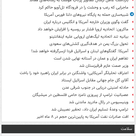
بازداشت عامل ارسال تصاویر پرتاب موشک به رسانه‌های معاند
ماجرایی که رعب و وحشت را در فرودگاه تل‌آویو حاکم کرد
شبیه‌سازی حمله به پایگاه نیروهای دلتا فورس آمریکا
گفت وگوی وزیران خارجه آمریکا و انگلیس درباره ایران
ماکرون: اتحادیه اروپا فشار بر روسیه را افزایش خواهد داد
بیانیه تند اتحادیه لیگ‌های اروپایی علیه اینفانتینو
تحول بزرگ یمن در هدف‌گیری کشتی‌های سعودی
آمریکا: گفتگوهای لبنان و اسرائیل فردا ازسرگرفته خواهد شد!
تفاهم ایران و عمان در آستانه نهایی شدن است
وزیر صمت عازم قرقیزستان شد
اعتراف تحلیلگر آمریکایی؛ واشنگتن در برابر ایران راهبرد خود را باخت
آقای گل جام جهانی مقابل اسرائیل ایستاد
حادثه امنیتی دریایی در جنوب شرقی عدن
عصبانیت ترامپ از پیروزی نامزد حامی فلسطین در میشیگان
وینیسیوس در رئال مادرید ماندنی شد
ترامپ وعدۀ تسلیم ایران داد، تحقیر نصیبش شد
افت صادرات نفت آمریکا به پایین‌ترین حجم در ۸ ماه اخیر
سلامت