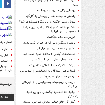
برزگر: همای سعادت روی دوش تارتار نشسته
است
رونمایی رئال مادرید از دیومانده
واکنش عالیشاه بعد از پیوستن به گل‌گهر
لیونل مسی چگونه وارد باشگاه میلیاردها شد؟
افشای اقدامات غیراخلاقی فدراسیون فوتبال
کره جنوبی برای داوران!
فورلان به خانه بازگشت
اخبار مرتب
پادشاه سنگین‌وزنی که در جهان رقیب ندارد
دشان از دست عربستان فرار کرد
آمار در
صنعت‌نفت آبادان ۲ مدافع جدید جذب کرد
قرار بو
آینده نامعلوم طارمی در المپیاکوس
استقبال
بازگشت اندونگ به استقلال منتفی شد
امیدوار
پارسال فه
فیفا توهین‌کنندگان به اینفانتینو را تهدید کرد
دردسر جدید برای سرخپوشان
بازیکنان بی‌کیفیت، پرسپولیس را از قهرمانی
برچسب‌ها
دور کردند
بیانیه تند اتحادیه لیگ‌های اروپایی علیه
اینفانتینو
نظر شم
آقای گل جام جهانی مقابل اسرائیل ایستاد