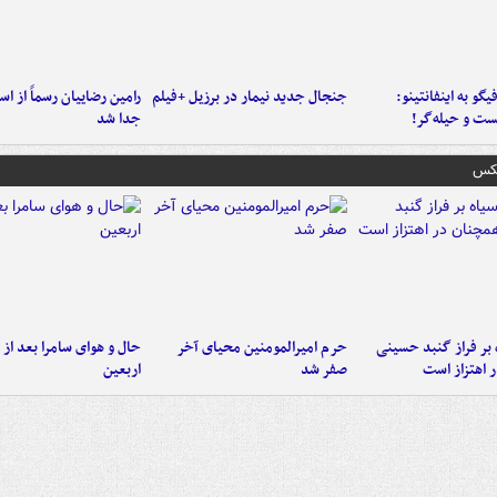
یگو به اینفانتینو:
جنجال جدید نیمار در برزیل +فیلم
رامین رضاییان رسماً از اس
ست‌ و حیله‌گر!
جدا شد
عکس
 بر فراز گنبد حسینی
حرم امیرالمومنین محیای آخر
حال و هوای سامرا بعد از ا
 اهتزاز است
صفر شد
اربعین