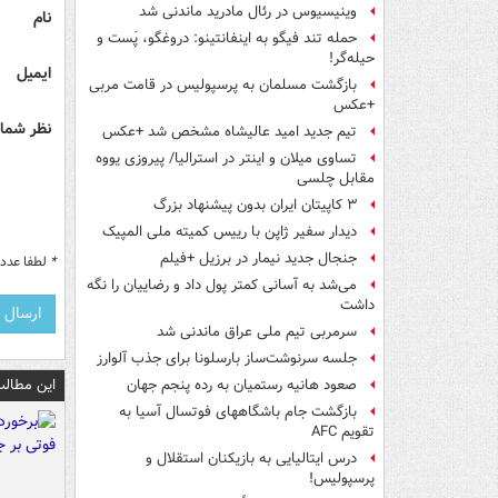
وینیسیوس در رئال مادرید ماندنی شد
نام
حمله تند فیگو به اینفانتینو: دروغگو، پَست‌ و
حیله‌گر!
ایمیل
بازگشت مسلمان به پرسپولیس در قامت مربی
+عکس
نظر شما 
تیم جدید امید عالیشاه مشخص شد +عکس
تساوی میلان و اینتر در استرالیا/ پیروزی یووه
مقابل چلسی
۳ کاپیتان ایران بدون پیشنهاد بزرگ
دیدار سفیر ژاپن با رییس کمیته ملی المپیک
جنجال جدید نیمار در برزیل +فیلم
*
لطفا عدد م
می‌شد به آسانی کمتر پول داد و رضاییان را نگه
داشت
سرمربی تیم ملی عراق ماندنی شد
جلسه سرنوشت‌ساز بارسلونا برای جذب آلوارز
این مطالب
صعود هانیه رستمیان به رده پنجم جهان
بازگشت جام باشگاههای فوتسال آسیا به
تقویم AFC
درس ایتالیایی‌ به بازیکنان استقلال و
پرسپولیس!