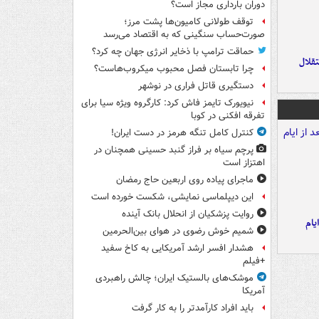
دوران بارداری مجاز است؟
توقف طولانی کامیون‌ها پشت مرز؛
صورت‌حساب سنگینی که به اقتصاد می‌رسد
حماقت ترامپ با ذخایر انرژی جهان چه کرد؟
تقلال
چرا تابستان فصل محبوب میکروب‌هاست؟
دستگیری قاتل فراری در نوشهر
نیویورک تایمز فاش کرد: کارگروه ویژه سیا برای
تفرقه افکنی در کوبا
کنترل کامل تنگه هرمز در دست ایران!
پرچم سیاه بر فراز گنبد حسینی همچنان در
اهتزاز است
ماجرای پیاده روی اربعین حاج رمضان
این دیپلماسی نمایشی، شکست خورده است
روایت پزشکیان از انحلال بانک آینده
یام
شمیم خوش رضوی در هوای بین‌الحرمین
هشدار افسر ارشد آمریکایی به کاخ سفید
+فیلم
موشک‌های بالستیک ایران؛ چالش راهبردی
آمریکا
باید افراد کارآمدتر را به کار گرفت