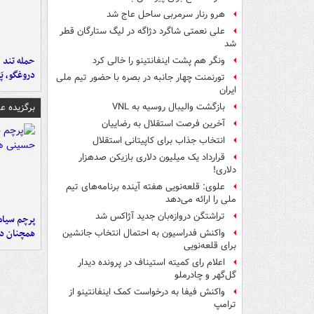
هرو رنار سرمربی ساحل عاج شد
علی نعمتی شاگرد دژاگه در لیگ ستارگان قطر
شد
حمله تند ف
ونگر هم پشت اینفانتینو را خالی کرد
دروغگو، پَ
تورنمنت چهار جانبه در بصره با حضور تیم ملی
ایران
برگزیده 
بازگشت والیبال روسیه به VNL
آخرین فرصت استقلال به رضاییان
انتخاب جذاب برای کاپیتانی استقلال
قرارداد یک میلیون دلاری بازیکن صدهزار
دلاری!
علوی: قلعه‌نویی هفته آینده برنامه‌های تیم
ملی را ارائه می‌دهد
تراِشتگن دروازه‌بان جدید آژاکس شد
پرچم سیاه
همچنان در
واکنش فدراسیون به احتمال انتخاب جانشین
برای قلعه‌نویی
اعلام رای کمیته استیناف در پرونده دیدار
گل‌گهر و چادرملو
واکنش فیفا به درخواست کمک اینفانتینو از
ترامپ