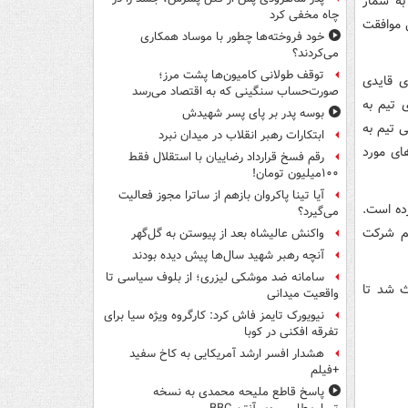
به شمار
چاه مخفی کرد
ل موافقت
خود فروخته‌ها چطور با موساد همکاری
می‌کردند؟
توقف طولانی کامیون‌ها پشت مرز؛
ی قایدی
صورت‌حساب سنگینی که به اقتصاد می‌رسد
 تیم به
بوسه‌ پدر بر پای پسر شهیدش
 تیم به
ابتکارات رهبر انقلاب در میدان نبرد
ای مورد
رقم فسخ قرارداد رضاییان با استقلال فقط
۱۰۰میلیون تومان!
آیا تینا پاکروان بازهم از ساترا مجوز فعالیت
زده است.
می‌گیرد؟
یم شرکت
واکنش عالیشاه بعد از پیوستن به گل‌گهر
آنچه رهبر شهید سال‌ها پیش دیده بودند
سامانه ضد موشکی لیزری؛ از بلوف سیاسی تا
ث شد تا
واقعیت میدانی
نیویورک تایمز فاش کرد: کارگروه ویژه سیا برای
تفرقه افکنی در کوبا
هشدار افسر ارشد آمریکایی به کاخ سفید
+فیلم
پاسخ قاطع ملیحه محمدی به نسخه