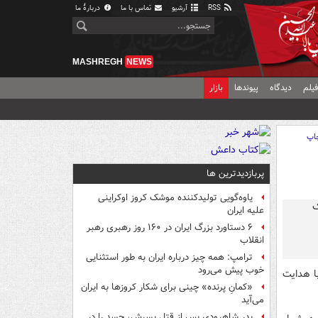
RSS
آرشیو
تماس با ما
دربارهٔ ما
MASHREGH
NEWS
یلم
دیدگاه
پیوندها
بازار
اپ
پربازدیدترین ها
یاوه‌گویی تولیدکننده موشک کروز اوکراینی
علیه ایران
۶ دستاورد بزرگ ایران در ۱۶۰ روز رهبری رهبر
انقلاب
ترامپ: همه چیز درباره ایران به طور استثنایی
خوب پیش می‌رود
ا هدایت
«کمانِ پرنده» چینی برای شکار کروزها به ایران
می‌آید
پدر شاهرودی پس از قتل پسرش، جسد را در