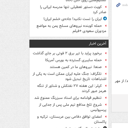
تسلیم‌طلبی روی آنتن BBC
کویت دستور تعطیلی تنها مدرسه ایرانی را
صادر کرد
ایران را تست نکنید! جاده‌ی خشم ایران!
حمله کوبنده نیروهای مسلح یمن به مواضع
مزدوران سعودی +فیلم
آخرین اخبار
برخورد پراید با تیر برق ۲ فوتی بر جای گذاشت
حمله سایبری گسترده به بورس آمریکا
صنعا: نیروهای ما در کمین‌ هستند
تلگراف: جنگ علیه ایران ممکن است به یکی از
اشتباهات تاریخ تبدیل شود
/ از مهر
کپلر: این هفته ۲۷ نفتکش و شناور از تنگه
هرمز عبور کردند
تنظیم قولنامه برای اسناد سبزرنگ ممنوع شد
شروع تلخ مدافع تیم ملی پس از جدایی از
پرسپولیس
امضای توافق دفاعی بین عربستان، ترکیه و
پاکستان