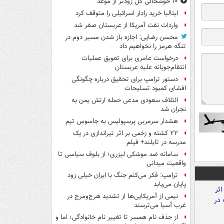
۱۰ خوشحالی گل زودتر از موعد
ایتالیا خرید رادار اسرائیلی را متوقف کرد
واردات نفت آمریکا از عربستان صفر شد
محسن رضایی: اجازه باز شدن مسیر دوم در
تنگه هرمز را نخواهیم داد
درخواست عامری برای تعویق عملیات
انتقام‌جویانه علیه عربستان
دستور ترامپ برای تحقیق درباره چگونگی
افشای کمبود تسلیحات
ائتلاف سعودی مدعی حمله ارتش یمن به
نجران شد
هشدار سرمربی پرسپولیس به جاسوس تیم
۲۲ کشته و زخمی بر اثر تیراندازی در یک
مدرسه در تایلند+ فیلم
سامانه ضد موشکی لیزری؛ از بلوف سیاسی تا
واقعیت میدانی
ترامپ: فکر می‌کنم جنگ با ایران خیلی زود
پایان می‌یابد
نیمی از آمریکایی‌ها از تشدید هرج‌ومرج در
غرب آسیا می‌ترسند
از حذف نام همسر تا تغییر نام خانوادگی؛ اما و