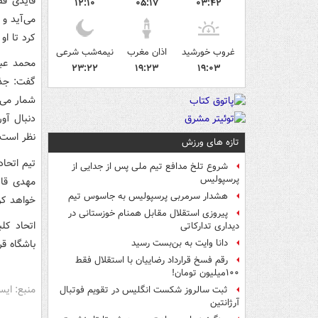
قایدی فص
۱۲:۱۰
۰۵:۱۷
۰۳:۴۲
می‌آید و 
کرد تا ا
غروب خورشید
اذان مغرب
نیمه‌شب شرعی
محمد عبی
۲۳:۲۲
۱۹:۲۳
۱۹:۰۳
گفت: جذب
شمار می‌
دنبال آو
نظر است 
تازه های ورزش
تیم اتحاد
شروع تلخ مدافع تیم ملی پس از جدایی از
پرسپولیس
مهدی قای
هشدار سرمربی پرسپولیس به جاسوس تیم
خواهد کر
پیروزی استقلال مقابل همنام خوزستانی در
اتحاد کل
دیداری تدارکاتی
باشگاه قر
دانا وایت به بن‌بست رسید
رقم فسخ قرارداد رضاییان با استقلال فقط
۱۰۰میلیون تومان!
منبع: ایس
ثبت سالروز شکست انگلیس در تقویم فوتبال
آرژانتین