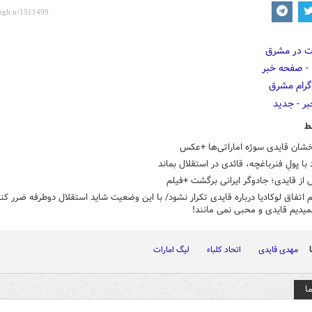
ط
خشان قایدی سوژه اماراتی‌ها +عکس
د با پولِ فنرباغچه، قائدی در استقلال بماند
 از قایدی؛ جادوگر ایرانی برگشت +فیلم
م اتفاق لوکادیا درباره قایدی تکرار نشود/ با این وضعیت شاید استقلال دوطرفه ضرر کند
میدیم قایدی و محبی نمی مانند!
مهدی قایدی
اتحاد کلباء
لیگ امارات
ا