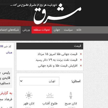
خانه
سیاست
جهان
تحولات منطقه
ورزش
شبکه‌های اجتماع
قیمت
کد خبر
499
ورزش
قیمت جهانی طلا امروز ۱۵ مرداد
قیمت نفت برنت به ۷۹ دلار رسید
افزایش قیمت طلا و نقره جهانی
رئیس با
قایدی پ
استان:
دستاورد
به گزار
فرهاد مج
اذان صبح
طلوع آفتاب
اذان ظهر