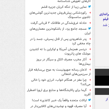
اگرهای تعویض شناسنامه
نمایی زیبا از تنگه کریان جزیره قشم
رکوردشکنی پیش‌فروش جدیدترین گوشی‌های
یراندازی
تاشوی سامسونگ
فیلم
حادثه غرق‌شدگی در طاقانک ۲ قربانی گرفت
مسجد جامع یزد، از باشکوه‌ترین معماری‌های
ایران
پدر شاهرودی پس از قتل پسرش، جسد را در
چاه مخفی کرد
دردسر همزمان آمریکا و اوکراین با ته کشیدن
موشک های پاتریوت
آثار مخرب مصرف الکل و سیگار در بروز
بیماری‌ها
اذعان رسانه صهیونیست به موج بی‌سابقه فرار
از سرزمین‌های اشغالی
چرا مغز در هنگام خواب، انرژی خود را خالی
می‌کند؟
گرما برای پالایشگاه‌ها و منابع برق اروپا اضطرار
آفرید
ایالات متحده واقعاً یک «ببر کاغذی» است!
آیا مصرف قهوه و نوشیدنی‌های کافئین‌دار در