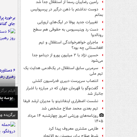
رامین رضاییان رسماً از استقلال جدا شد
دوست نداشتم با ذهن درگیر در پرسپولیس
بمانم
تغییرات جدید یوفا در لیگ‌های اروپایی
جای گذا
دست رد وینیسیوس به حقوقی هم سطح
رونالدو!
ماجرای خواهرخواندگی استقلال و تیم
افغانستانی چه بود؟
حسین نژاد با ۲ میلیون یورو از دینامو جدا
می‌شود
سرمربی سابق استقلال در یک‌قدمی هدایت یک
تیم ملی
رهبری رهب
انتصاب سرپرست دبیری فدراسیون کشتی
گفت‌وگو با قهرمان جهان که در مبارزه با اشرار
فیلم برگزی
جانباز شد
بوسه‌ پ
نشست اضطراری اینفانتینو با مدیران ارشد فیفا
تیم بعدی محمد صلاح مشخص شد
برگزیده و
روزنامه‌های ورزشی امروز چهارشنبه ۱۴ مرداد
۱۴۰۵
طارمی مشتری معروف پیدا کرد
شرط صلاح برای پیوستن به الاتحاد