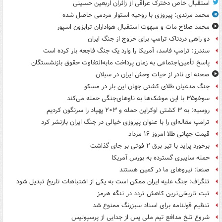
استقبال خاص دخترک عراقی از زائران اربعین حسینی
محمد مرندی: پیروزی با روحیه استوار مردمی حاصل شده
محمد صلاح مات و مبهوت استقبال هواداران ترابزون اسپور
دو راهی دردناک ترامپ برای خروج از جنگ ایران
سندرز: ترامپ فاسد، آمریکا را وارد یک جنگ فاجعه بار کرده است
پاسخ تأمین‌اجتماعی به زمان پرداخت مابه‌التفاوت حقوق بازنشستگان
صحنه ای نادر از حیات وحش ایران در سبلان
جنگ مدعیان طلای کشتی جهان این بار در مسکو
سوخو۳۵ با این موشک‌ها به ناوهای‌جنگی حمله می‌کند
روسیه: به ۳ کشتی اوکراین حمله و ۲۰۳ پهپاد را سرنگون کردیم
ترامپ مقاله‌ای را با عنوان پیروزی خیالی در جنگ ایران بازنشر کرد
قیمت جهانی طلا امروز ۱۶ مرداد
برخورد پراید با تیر برق ۲ فوتی بر جای گذاشت
حمله سایبری گسترده به بورس آمریکا
صنعا: نیروهای ما در کمین‌ هستند
تلگراف: جنگ علیه ایران ممکن است به یکی از اشتباهات تاریخ تبدیل شود
ثبت تاریخی‌ترین کاهش تردد در تنگه هرمز
تنظیم قولنامه برای اسناد سبزرنگ ممنوع شد
شروع تلخ مدافع تیم ملی پس از جدایی از پرسپولیس