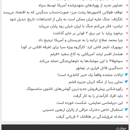
تصاویر جدید از پهپادهای منهدم‌شده آمریکا توسط سپاه
توقف طولانی کامیون‌ها پشت مرز؛ صورت‌حساب سنگینی که به اقتصاد می‌رسد
تلگراف: جنگ علیه ایران ممکن است به یکی از اشتباهات تاریخ تبدیل شود
ترامپ: فکر می‌کنم جنگ با ایران خیلی زود پایان می‌یابد
برخورد پراید با تیر برق ۲ فوتی بر جای گذاشت
چرا محمد صلاح ترکیه را به عربستان و آمریکا ترجیح داد
نیویورک تایمز فاش کرد: کارگروه ویژه سیا برای تفرقه افکنی در کوبا
هشدار افسر ارشد آمریکایی به کاخ سفید +فیلم
سوخو۳۵ با این موشک‌ها به ناوهای‌جنگی حمله می‌کند
دستگیری قاتل فراری در نوشهر
ایالات متحده واقعاً یک «ببر کاغذی» است!
نمایی زیبا از تنگه کریان جزیره قشم
رکوردشکنی پیش‌فروش جدیدترین گوشی‌های تاشوی سامسونگ
باید افراد کارآمدتر را به کار گرفت
این دیپلماسی نمایشی، شکست خورده است
استقبال خاص دخترک عراقی از زائران اربعین حسینی
حادثه غرق‌شدگی در طاقانک ۲ قربانی گرفت
حوادث