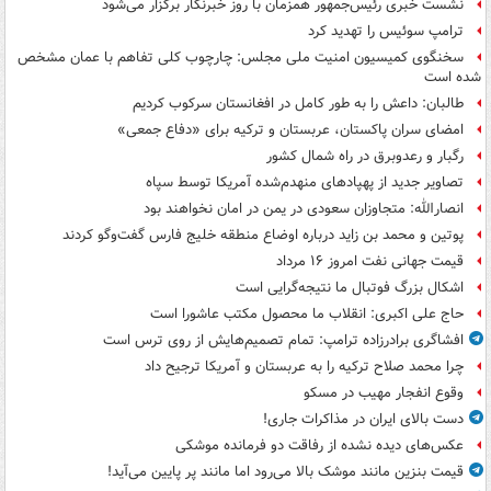
نشست خبری رئیس‌جمهور همزمان با روز خبرنگار برگزار می‌شود
ترامپ سوئیس را تهدید کرد
سخنگوی کمیسیون امنیت ملی مجلس: چارچوب کلی تفاهم با عمان مشخص
شده است
طالبان: داعش را به طور کامل در افغانستان سرکوب کردیم
امضای سران پاکستان، عربستان و ترکیه برای «دفاع جمعی»
رگبار و رعدوبرق در راه شمال کشور
تصاویر جدید از پهپادهای منهدم‌شده آمریکا توسط سپاه
انصارالله: متجاوزان سعودی در یمن در امان نخواهند بود
پوتین و محمد بن زاید درباره اوضاع منطقه خلیج فارس گفت‌وگو کردند
قیمت جهانی نفت امروز ۱۶ مرداد
اشکال بزرگ فوتبال ما نتیجه‌گرایی است
حاج علی اکبری: انقلاب ما محصول مکتب عاشورا است
افشاگری برادرزاده ترامپ: تمام تصمیم‌هایش از روی ترس است
چرا محمد صلاح ترکیه را به عربستان و آمریکا ترجیح داد
وقوع انفجار مهیب در مسکو
دست بالای ایران در مذاکرات جاری!
عکس‌های دیده نشده از رفاقت دو فرمانده‌ موشکی
قیمت بنزین مانند موشک بالا می‌رود اما مانند پر پایین می‌آید!