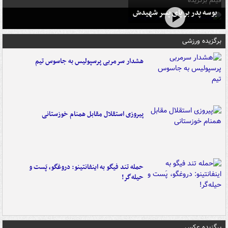
فیلم برگزیده
بوسه‌ پدر بر پای پسر شهیدش
برگزیده ورزشی
هشدار سرمربی پرسپولیس به جاسوس تیم
پیروزی استقلال مقابل همنام خوزستانی
حمله تند فیگو به اینفانتینو: دروغگو، پَست‌ و
حیله‌گر!
برگزیده عکس