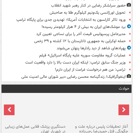
حضور سرلشکر رضایی در کنار رهبر شهید انقلاب
تحویل اورژانسی یک‌ونیم کیلوگرم طلا به صاحبش
ورود تاکر کارلسون به انتخابات آمریکا؛ تهدیدی جدی برای پایگاه ترامپ
برد موشک‌های ایران به بیش از ۴ هزار کیلومتر رسیده!
مدیرعامل پرسپولیس قیمت آخر را برای نساجی تعیین کرد
حمله اوکراین به جمهوری تاتارستان با ۱۲ کشته و ۳۹ زخمی
پهپادهای شاهد از دید رادارها پنهان می‌شوند
عملیات گروه مقاومت سوریه علیه پایگاه اسرائیل+ فیلم
وزیر جنگ سابق ترامپ: اینکه ایران دست بالا را دارد واقعیت است
ترامپ: من هم درخواست غرامت از ایران دارم!
اینفوگرافیک/ زندگینامه محسن رضایی دبیر شورای عالی امنیت‌ ملی
حوادث
آغاز تحقیقات پلیس درباره علت و
دستگیری پزشک قلابی عمل‌های زیبایی
هش
چگونگی قتل حمیدرضا رجب‌زاده
در شهریار تهران
ها