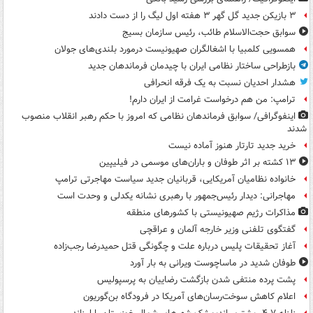
۳ بازیکن جدید گل گهر ۳ هفته اول لیگ را از دست دادند
سوابق حجت‌الاسلام طائب، رئیس سازمان بسیج
همسویی کلمبیا با اشغالگران صهیونیست درمورد بلندی‌های جولان
بازطراحی ساختار نظامی ایران با چیدمان فرماندهان جدید
هشدار احدیان نسبت به یک فرقه انحرافی
ترامپ: من هم درخواست غرامت از ایران دارم!
اینفوگرافی/ سوابق فرماندهان نظامی که امروز با حکم رهبر انقلاب منصوب
شدند
خرید جدید تارتار هنوز آماده نیست
۱۳ کشته بر اثر طوفان و باران‌های موسمی در فیلیپین
خانواده نظامیان آمریکایی، قربانیان جدید سیاست مهاجرتی ترامپ
مهاجرانی: دیدار رئیس‌جمهور با رهبری نشانه یکدلی و وحدت است
مذاکرات رژیم صهیونیستی با کشورهای منطقه
گفتگوی تلفنی وزیر خارجه آلمان و عراقچی
آغاز تحقیقات پلیس درباره علت و چگونگی قتل حمیدرضا رجب‌زاده
طوفان شدید در ماساچوست ویرانی به بار آورد
پشت پرده منتفی شدن بازگشت رضاییان به پرسپولیس
اعلام کاهش سوخت‌رسان‌های آمریکا در فرودگاه بن‌گوریون