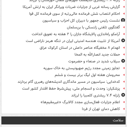
زلزله ۴.۷ ریشتری اندیمشک شهرهای شمال خوزستان را لرزاند
گزارش رسانه غربی از جزئیات ضربات ویرانگر ایران به ارتش آمریکا
احکام انتصاب شش فرمانده عالی‌رتبه از سوی فرمانده کل قوا
نشست رئیس جمهور با دبیران کل احزاب و سیاسیون
گفتگوی تلفنی زلنسکی با بن‌سلمان
آرامکو راه‌اندازی پالایشگاه جازان را ۲ هفته به تعویق انداخت
آمریکا از تثبیت هندسه امنیتی ایران در تنگه هرمز ناراضی است
انهدام ۸ مخفیگاه عناصر داعش در استان کرکوک عراق
حملات جدید انصارالله به المخا
سیلاب شدید در صنعاء و حضرموت
تجاوز زمینی مجدد رژیم صهیونیستی به خاک سوریه
محرومان هفته اول لیگ برتر بیست و ششم
کدخدایی: سیاسیون در مسیر ماندگاری اندیشه‌های رهبری گام بردارند
پزشکیان: وحدت و انسجام ملی، پیش‌شرط حفظ اقتدار کشور است
زلزله ۷.۴ ریشتری کلمبیا را لرزاند
اعلام جزئیات فعال‌سازی مجدد کالابرگ «غیرمقیم‌ها»
کاهش دمای تهران از فردا
سلامت