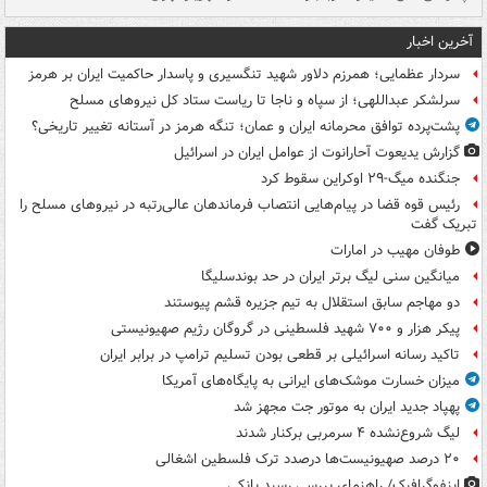
آخرین اخبار
سردار عظمایی؛ همرزم دلاور شهید تنگسیری و پاسدار حاکمیت ایران بر هرمز
سرلشکر عبداللهی؛ از سپاه و ناجا تا ریاست ستاد کل نیروهای مسلح
پشت‌پرده توافق محرمانه ایران و عمان؛ تنگه هرمز در آستانه تغییر تاریخی؟
گزارش یدیعوت آحارانوت از عوامل ایران در اسرائیل
جنگنده میگ-۲۹ اوکراین سقوط کرد
رئیس قوه قضا در پیام‌هایی انتصاب‌ فرماندهان عالی‌رتبه در نیروهای مسلح را
تبریک گفت
طوفان مهیب در امارات
میانگین سنی لیگ برتر ایران در حد بوندسلیگا
دو مهاجم سابق استقلال به تیم جزیره قشم پیوستند
پیکر هزار و ۷۰۰ شهید فلسطینی در گروگان رژیم صهیونیستی
تاکید رسانه اسرائیلی بر قطعی بودن تسلیم ترامپ در برابر ایران
میزان خسارت موشک‌های ایرانی به پایگاه‌های آمریکا
پهپاد جدید ایران به موتور جت مجهز شد
لیگ شروع‌نشده ۴ سرمربی برکنار شدند
۲۰ درصد صهیونیست‌ها درصدد ترک فلسطین اشغالی
اینفوگرافیک/ راهنمای بررسی رسید بانکی