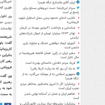
آمریکایی
ایران آقای بلامنازع تنگه هرمز!
طوری که 
سردار ابن‌الرضا: دست نیروهای مسلح برای
پاسخ پُر است
وی اظهار
تکذیب ادعای «نحوه ردزنی محل استقرار شهید
دیدن حضر
لاریجانی»
شناسایی و بازداشت ۲۱مزدور موساد در کرمان
توانستند 
تهاتر ۱۶۷۳ میلیارد تومان از اموال شرکت‌های
شریعتمدا
تراستی
گفت: باو
آجورلو: ایجاد دوقطبی «جنگ و صلح‌» بازی
دشمن است
کاریزما
سفیر ایران در ژاپن: همان فاجعه هیروشیما در
بنابراین 
حال تکرار است
رهبر کار
فریاد مردم «فدایی خامنه‌ای بودن» است
فروپاشی 
به یاد آن روز که به زیارت کربلا رفتی!
جمهوری اسلامی نه از موشک می‌گذرد، نه از
وی گفت:
تنگه هرمز!
رهبری کا
پزشکیان: اگر تا امروز مانده‌ایم، به‌خاطر مردم
شود به ر
نجیب ایران است
به سمت خ
تفاهم ایران و عمان در آستانه نهایی شدن
است
پزشکیان: مشروطه نماد بیداری، قانون‌گرایی و