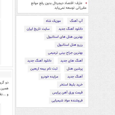
عارف: اقتصاد دیجیتال بدون رفع موانع
مقرراتی توسعه نمی‌یابد
آپ آهنگ
موزیک شاه
دانلود آهنگ جدید
سایت تاریخ ایران
بهترین هتل های استانبول
رزرو هتل استانبول
بهترین جراح بینی ترمیمی
آهنگ های جدید
دانلود آهنگ جدید
پرشین هتل
ثبت نام بیمه اربعین
آهنگ جدید
مزایده خودرو
دو گرو
خرید بلیط استخر
همین و
قیمت ورق آهن پرایس
و ...ن
فروشنده مواد شیمیایی