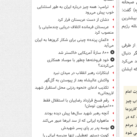
 صبحانه
ترامپ: همه چیز درباره ایران به طور استثنایی
ه) گفت:
خوب پیش می‌رود
. بیشترین
دشان از دست عربستان فرار کرد
دنبال این مسئله رژیم
عربستان فرمانده ائتلاف دریایی چندملیتی را
منصوب کرد
«کمانِ پرنده» چینی برای شکار کروزها به ایران
از طرفی
می‌آید
ر دنبال
۸۰۰ سازۀ آمریکایی خاکستر شد
خود فروخته‌ها چطور با موساد همکاری
 می‌کرد
می‌کردند؟
که ایشان
ابتکارات رهبر انقلاب در میدان نبرد
واکنش عالیشاه بعد از پیوستن به گل‌گهر
تکذیب ادعای «نحوه ردزنی محل استقرار شهید
 امام
لاریجانی»
رقم فسخ قرارداد رضاییان با استقلال فقط
ب چیز
۱۰۰میلیون تومان!
اریزما
آنچه رهبر شهید سال‌ها پیش دیده بودند
 که در
ماهواره ایرانی که از سد ابرها عبور می‌کند
ز مردم
بوسه‌ پدر بر پای پسر شهیدش
می شود
کویت دستور تعطیلی تنها مدرسه ایرانی را