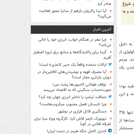
م شروع
صادر کرد
آیا تینا پاکروان بازهم از ساترا مجوز فعالیت
د و به
می‌گیرد؟
آخرین اخبار
چرا مغز در هنگام خواب، انرژی خود را خالی
به دلیل
می‌کند؟
ولوژی از
گرما برای پالایشگاه‌ها و منابع برق اروپا اضطرار
آفرید
د. مردم
ایالات متحده واقعاً یک «ببر کاغذی» است!
 شدن یک
آیا مصرف قهوه و نوشیدنی‌های کافئین‌دار در
دوران بارداری مجاز است؟
توقف طولانی کامیون‌ها پشت مرز؛
ید بود؛
صورت‌حساب سنگینی که به اقتصاد می‌رسد
د و این
حماقت ترامپ با ذخایر انرژی جهان چه کرد؟
چرا تابستان فصل محبوب میکروب‌هاست؟
دستگیری قاتل فراری در نوشهر
شریعتمداری گفت: پیش از انقلاب ایران روزانه ۶ میلیون بشکه نفت صادر می شد و تنها ۳۵
نیویورک تایمز فاش کرد: کارگروه ویژه سیا برای
ت‌ها از
تفرقه افکنی در کوبا
به یمن حمله کنند. همچنین بیش از ۵۰ هزار مستشار
کنترل کامل تنگه هرمز در دست ایران!