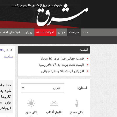
خانه
سیاست
جهان
تحولات منطقه
ورزش
شبکه‌های اجتماع
قیمت
کد خبر
830
سیاست
قیمت جهانی طلا امروز ۱۵ مرداد
قیمت نفت برنت به ۷۹ دلار رسید
افزایش قیمت طلا و نقره جهانی
خط جاذب
استان:
شود به 
کاریزما
برای ه
فروپاشی
اذان صبح
طلوع آفتاب
اذان ظهر