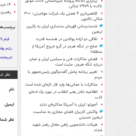
برگزاری دادگاه پرونده کثیرالشاکی «تات موتور
۱۴ خرداد ۶۸؛ یک اتفاق تلخ، یک انتصاب شایسته
تاک» با ۲۹۷۹ شاکی
رهبری ک
کلاهبرداری ۴ همتی یک شرکت مهاجرتی؛ ۳۰۰
شاکی تاکنون
خدمت‌رسانی قهرمان بدنسازی ایران به زائرین
برچسب‌ها
اربعین
قیام 15 خرداد
تلاقی دو اراده پولادین در هندسه قدرت
صلح در تنگه هرمز در گرو خروج آمریکا از
رژیم پهل
منطقه!
شریعتمد
فضای مذاکرات فنی و سیاسی ایران و عمان
درباره تنگه هرمز، مثبت است
تغییر برنامه پخش گفت‌وگوی رئیس‌جمهور با
نظر شم
مردم
مذاکرات با عمانی‌ها وارد فاز تازه‌ای شده است
نام
اطلاعیه دفتر رهبر انقلاب در مورد یک ادعای
کذب
ایمیل
آجورلو: ایران با آمریکا مذاکره‌ای ندارد
واکنش کاربران فضای مجازی به مناسبت
اربعین حسینی
نظر شما 
هیئات دانشجویی راهی مقتل رهبر شهید
شدند