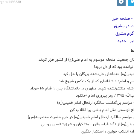
ط
ن جمعیت منحله موسوم به امام علی(ع) از کشور فرار کردند
 نیامده بود که از دل برود!
ینی(ره) معماهای حل‌نشده‌ بزرگان را حل کرد
سم و امام؛ عاشقانه‌ای که از یک عکس شروع شد
ته منتشرنشده شهید مطهری در بازداشتگاه پس از قیام ۱۵ خرداد
پیروزی امام +دانلود
مراسم بزرگداشت سالگرد ارتحال امام خمینی(ره)
 تونستی مثل امام باشی بیا انقلاب کن
ی مراسم سالگرد ارتحال امام خمینی(ره) در حرم حضرت معصومه(س)
ینی(ره) از نگاه فیلسوفان ، متفکران و شرق‌شناسان روسی