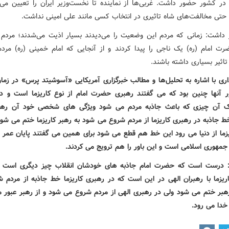
 در کشور حضور داشت. غربی‌ها از نماینده تا نخست‌وزیر ایران را تعیین می‌ک
حتی مخالفت‌های شاه تاثیری در انتخاب کسی مانند علی امینی نداشت.
 داشت: زمانی که مردم این وضعیت را می‌دیدند بسیار اذیت می‌شدند؛ مردم 
ت امام (ره) یک ناجی را پیدا کردند و از آنجایی که امام خمینی (ره) مردم
تاثیر بسیاری داشته باشند.
ری با اشاره به تحلیل‌ها و مطالب خبرگزاری آمریکایی «آسوشیتد پرس» در زمان
ر آنها چنین بود که می گفتند رهبری حضرت امام از نوع کاریزما است و د
تیک آن چیزی که باعث جاذبه مردم می شود ویژگی های شخصی خود آن رهب
خط جاذبه در رهبری کاریزما از مردم شروع می شود به رهبر کاریزما ختم می شو
یزما از دنیا می رود این خط هم قطع می شود برای همین می گفتند پایان عمر ام
جمهوری اسلامی است و این باور را هم ترویج می کردند.
 درست است که حضرت امام جاذبه های خودشان انقلاب چیز دیگری است و
ریزما با رهبران الهی در این است که در رهبری کاریزما خط جاذبه از مردم 
هبر ختم می شود ولی در رهبری الهی از مردم شروع می شود و از رهبر عبور م
دا می رود.