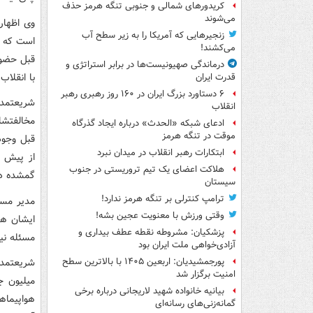
کریدورهای شمالی و جنوبی تنگه هرمز حذف
می‌شوند
وی اظهار
زنجیرهایی که آمریکا را به زیر سطح آب
است که در
می‌کشند!
قبل حضور
درماندگی صهیونیست‌ها در برابر استراتژی و
با انقلاب
قدرت ایران
۶ دستاورد بزرگ ایران در ۱۶۰ روز رهبری رهبر
شریعتمدا
انقلاب
مخالفتشان
ادعای شبکه «الحدث» درباره ایجاد گذرگاه
موقت در تنگه هرمز
قبل وجود
ابتکارات رهبر انقلاب در میدان نبرد
از پیش ا
هلاکت اعضای یک تیم تروریستی در جنوب
گمشده در
سیستان
ترامپ کنترلی بر تنگه هرمز ندارد!
مدیر مسئ
وقتی ورزش با معنویت عجین بشه!
ایشان هم
پزشکیان: مشروطه نقطه عطف بیداری و
مسئله نی
آزادی‌خواهی ملت ایران بود
پورجمشیدیان: اربعین ۱۴۰۵ با بالاترین سطح
امنیت برگزار شد
میلیون ج
بیانیه خانواده شهید لاریجانی درباره برخی
گمانه‌زنی‌های رسانه‌ای