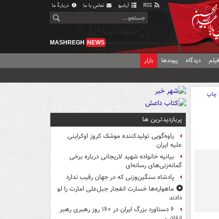
RSS
آرشیو
تماس با ما
دربارهٔ ما
MASHREGH
NEWS
یلم
دیدگاه
پیوندها
بازار
چاپ
پربازدیدترین ها
یاوه‌گویی تولیدکننده موشک کروز اوکراینی
علیه ایران
بیانیه خانواده شهید لاریجانی درباره برخی
گمانه‌زنی‌های رسانه‌ای
پادشاه سنگین‌وزنی که در جهان رقیب ندارد
ماهواره‌ها خسارت انفجار جبل‌علی امارت را لو
دادند
۶ دستاورد بزرگ ایران در ۱۶۰ روز رهبری رهبر
انقلاب