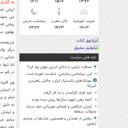
۱۲:۱۰
۰۵:۱۷
۰۳:۴۲
به گزار
ایرانی ش
غروب خورشید
اذان مغرب
نیمه‌شب شرعی
۲۳:۲۲
۱۹:۲۳
۱۹:۰۳
پهلوی سعی
شریعتمدا
دیگر ولا
جدایی دی
تازه های سیاست
اما تنها 
حماقت ترامپ با ذخایر انرژی جهان چه کرد؟
در قم ساک
این دیپلماسی نمایشی، شکست خورده است
موشک‌های بالستیک ایران؛ چالش راهبردی
وی افزود
آمریکا
از انسان
باید افراد کارآمدتر را به کار گرفت
امام و ب
آنچه رهبر شهید سال‌ها پیش دیده بودند
به دلیل 
رایزنی عراقچی و همتای موریتانی خود درباره
و ایشان 
تحولات منطقه
روایتی از همدلی و همسویی ملت‌ها در مراسم
بیایم. من
اربعین
چای ایشا