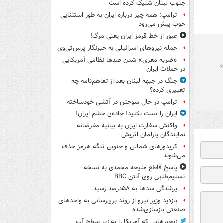
جنوب لبنان شلیک کرده است
ترامپ: همه چیز درباره ایران به طور استثنایی
خوب پیش می‌رود
عبور از خط قرمز ایران یعنی مرگ!
حمله نیروهای اسرائیلی به خبرنگار پرس‌تی‌وی
«ضربه مغزی» شدن صدها نظامی آمریکایی
ی
در حملات ایران
جنگ در جبهه لبنان بعد از تفاهم‌نامه چه
تغییری کرده؟
ترامپ در حال سوختن در آتشی خودساخته
ایران را تست نکنید! جاده‌ی خشم ایران!
واکنش سفارت ایران به بیانیه مغرضانه
نمایندگان پارلمان اتریش
کریدورهای شمالی و جنوبی تنگه هرمز حذف
می‌شوند
پاسخ قاطع ملیحه محمدی به نسخه
تسلیم‌طلبی روی آنتن BBC
پرشدگی سدها به ۵۸درصد رسید
بازدید وزیر نیرو از روند برق‌رسانی به واحدهای
صنعتی بازسازی‌شده
زنجیرهایی که آمریکا را به زیر سطح آب