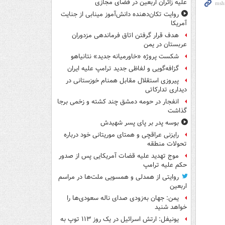
علیه زائران اربعین در فضای مجازی
روایت تکان‌دهنده دانش‌آموز مینابی از جنایت
آمریکا
هدف قرار گرفتن اتاق‌ فرماندهی مزدوران
عربستان در یمن
شکست پروژه «خاورمیانه جدید» نتانیاهو
گزافه‌گویی و لفاظی جدید ترامپ علیه ایران
پیروزی استقلال مقابل همنام خوزستانی در
دیداری تدارکاتی
انفجار در حومه دمشق چند کشته و زخمی برجا
گذاشت
بوسه‌ پدر بر پای پسر شهیدش
رایزنی عراقچی و همتای موریتانی خود درباره
تحولات منطقه
موج تهدید علیه قضات آمریکایی پس از صدور
حکم علیه ترامپ
روایتی از همدلی و همسویی ملت‌ها در مراسم
اربعین
یمن: جهان به‌زودی صدای ناله سعودی‌ها را
خواهد شنید
یونیفل: ارتش اسرائیل در یک روز ۱۱۳ توپ به