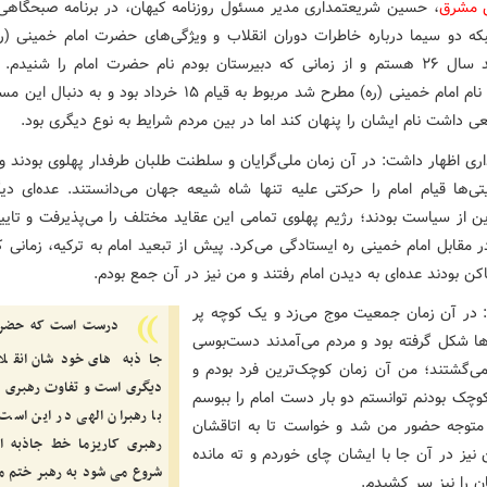
ش مشرق
، حسین شریعتمداری مدیر مسئول روزنامه کیهان، در برنامه صبحگاهی
بکه دو سیما درباره خاطرات دوران انقلاب و ویژگی‌های حضرت امام خمینی (ر
من متولد سال ۲۶ هستم و از زمانی که دبیرستان بودم نام حضرت امام را شنیدم
زمانی که نام امام خمینی (ره) مطرح شد مربوط به قیام ۱۵ خرداد بود و به 
 داشت نام ایشان را پنهان کند اما در بین مردم شرایط به نوع دیگری بود.
ری اظهار داشت: در آن زمان ملی‌گرایان و سلطنت طلبان طرفدار پهلوی بودند و 
یتی‌ها قیام امام را حرکتی علیه تنها شاه شیعه جهان می‌دانستند. عده‌ای دیگ
ن از سیاست بودند؛ رژیم پهلوی تمامی این عقاید مختلف را می‌پذیرفت و تایید
در مقابل امام خمینی ره ایستادگی می‌کرد. پیش از تبعید امام به ترکیه، زمانی 
ن بودند عده‌ای به دیدن امام رفتند و من نیز در آن جمع بودم.
: در آن زمان جمعیت موج می‌زد و یک کوچه پر
درست است که حضرت
‌ها شکل گرفته بود و مردم می‌آمدند دست‌بوسی
جاذبه های خودشان انقلا
رمی‌گشتند؛ من آن زمان کوچک‌ترین فرد بودم و
دیگری است و تفاوت رهبری ک
کوچک بودنم توانستم دو بار دست امام را ببوسم
با رهبران الهی در این است
متوجه حضور من شد و خواست تا به اتاقشان
رهبری کاریزما خط جاذبه ا
 نیز در آن جا با ایشان چای خوردم و ته مانده
شروع می شود به رهبر ختم 
ن را نیز سر کشیدم.