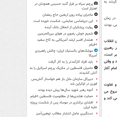
ردند به
پرچم سیاه بر فراز گنبد حسینی همچنان در
اهتزاز است
ماجرای پیاده روی اربعین حاج رمضان
در زمان
این دیپلماسی نمایشی، شکست خورده است
ی بودند
روایت پزشکیان از انحلال بانک آینده
شمیم خوش رضوی در هوای بین‌الحرمین
هشدار افسر ارشد آمریکایی به کاخ سفید
 انقلاب
+فیلم
ر رهبری
موشک‌های بالستیک ایران؛ چالش راهبردی
ر است،
آمریکا
د و وقتی
باید افراد کارآمدتر را به کار گرفت
ام آغاز
حامیان فلسطین در مکزیک پرچم اسرائیل را به
آتش کشیدند
دبیرکل سازمان ملل باز هم خواستار آتش‌بس
فوری در اوکراین شد
 تفاوت
آنچه رهبر شهید سال‌ها پیش دیده بودند
شروع می
حمایت هلندی‌ها از مظلومیت فلسطین +فیلم
ی کند و
افشای برکناری در موساد پس از شکست پروژه
علیه ایران
دستگیری عامل انتشار مطالب توهین‌آمیز