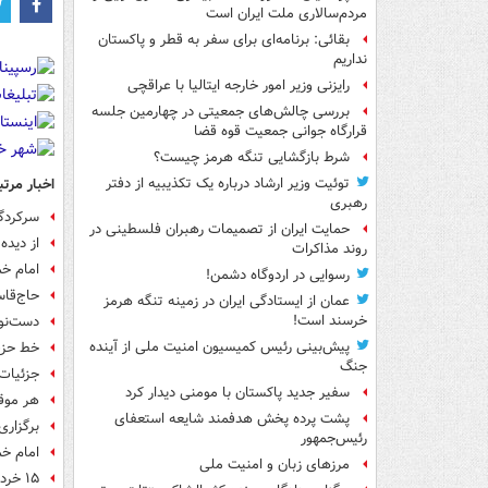
مردم‌سالاری ملت ایران است
بقائی: برنامه‌ای برای سفر به قطر و پاکستان
نداریم
رایزنی وزیر امور خارجه ایتالیا با عراقچی
بررسی چالش‌های جمعیتی در چهارمین جلسه
قرارگاه جوانی جمعیت قوه قضا
شرط بازگشایی تنگه هرمز چیست؟
اخبار مرتب
توئیت وزیر ارشاد درباره یک تکذیبیه از دفتر
رهبری
سرکردگا
حمایت ایران از تصمیمات رهبران فلسطینی در
از دیده
روند مذاکرات
امام خم
رسوایی در اردوگاه دشمن!
حاج‌قا
عمان از ایستادگی ایران در زمینه تنگه هرمز
خرسند است!
دست‌نوش
پیش‌بینی رئیس کمیسیون امنیت ملی از آینده
خط حزب‌الله ۳۹۵ / رمز 
جنگ
جزئیات 
سفیر جدید پاکستان با مومنی دیدار کرد
هر موقع
پشت پرده پخش هدفمند شایعه استعفای
برگزار
رئیس‌جمهور
امام خم
مرزهای زبان و امنیت ملی
۱۵ خرداد/ انقلاب خونین ، استکبار ننگین