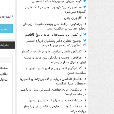
کربلا میزبان میلیون‌ها دلداده حسینی
محسن رضایی: کریدور دومی در تنگه هرمز
گشوده نمی‌شود
*
لطفا عدد م
گاوچران بزدل
پزشکیان: برنامه ملی پزشک خانواده، زیربنای
تحقق عدالت در سلامت است
در کمین تروریست‌ها و آماده پاسخ قاطعیم
توضیح معاون دفتر پزشکیان درباره انتشار
نظرات
گفت‌وگوی رئیس‌جمهوری با مردم
گفتگوی تلفنی عراقچی با وزیر خارجه پاکستان
عراقچی: وحدت و یگانگی بین مردم و دولت
ایران و عراق به اوج رسیده
استفاد
گفت‌وگوی تلفنی وزرای امور خارجه ایران و
سلطنت عمان
انقلاب
هشدار القاصی درباره توقف پروژه‌های قضایی؛
ایدءول
«معطل اعتبار نمانید»
پزشکیان: ایران خواهان گسترش تنش و ناامنی
در منطقه نیست
جزئیات جدید از میزان تردد زائران اربعین
ده‌ها اینفلوئنسر خارجی، تشییع قرن را چطور
روایت کردند