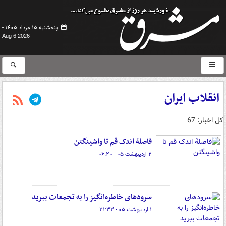
پنجشنبه ۱۵ مرداد ۱۴۰۵ -
Aug 6 2026
انقلاب ایران
کل اخبار: 67
فاصلۀ اندک قم تا واشینگتن
۲ اردیبهشت ۰۵ - ۰۶:۲۰
سرودهای خاطره‌انگیز را به تجمعات ببرید
۱ اردیبهشت ۰۵ - ۲۱:۳۲