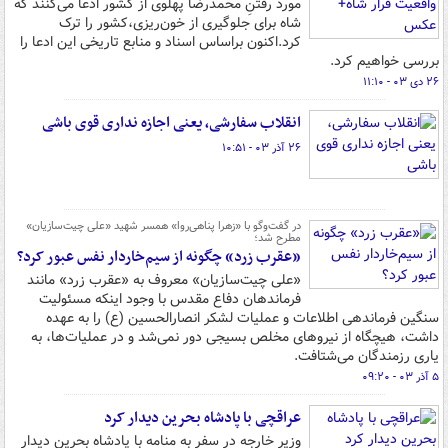
مورد رفتنِ محمدرضا پهلوی از کشور ادعا می‌کنند که
شاه برای جلوگیری از خون‌ریزی،کشور را ترک
کرد.اکنون براساس اسناد و منابع تاریخی این ادعا را
بررسی خواهیم کرد.
۲۶ دی ۰۳ - ۱۱:۱۰
انقلاب سفارشی، یعنی اجازه نداری قوی باشی
۲۶ آذر ۰۳ - ۱۰:۵۱
در گفت‌وگو با «زهرا پناهی‌روا» همسر شهید «علی چیت‌سازیان»
مطرح شد؛
«عقرب زرد» چگونه از سیم‌خاردار نفس عبور کرد؟
«علی چیت‌سازیان» معروف به «عقرب زرد» مانند
فرماندهان دفاع مقدس با وجود اینکه مسئولیت
سنگین فرماندهی اطلاعات و عملیات لشکر انصارالحسین (ع) را به عهده
داشت، هیچگاه از نیروهای مخلص بسیجی دور نمی‌شد و در عملیات‌ها، به
یاری رزمندگان می‌شتافت.
۵ آذر ۰۳ - ۰۹:۲۰
عراقچی با پادشاه بحرین دیدار کرد
وزیر خارجه در سفر به منامه با پادشاه بحرین دیدار