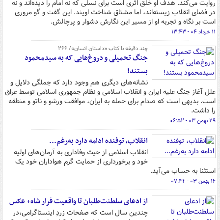
روایت می‌کند. هدف او خلق اثری است برای نسلی که نه امام را دیده‌اند و نه
در فضای انقلاب زیسته‌اند، اما مشتاق شناخت اویند. این گفت و گو مروری
است بر نگاه و تجربه او از مسیر این نگارش دشوار و پرچالش.
۱۱ خرداد ۰۴ - ۱۳:۴۳
چند دقیقه با کتاب‌ «داستان انسان»/ ۲۶۶
جنگ تحمیلی و دروغ‌هایی که به سیدمحمود
بستند!
نشانه‌های دیگری هم وجود دارد که جملگی دلایل و
علل آغاز جنگ علیه ایران و انقلاب اسلامی و نظام جمهوری اسلامی توسط عراق
است. بدیهی است که صدام برای حمله به ایران، موافقت ورشو و ناتو و منطقه
را داشت.
۲۹ بهمن ۰۳ - ۰۶:۵۲
انقلاب، توفنده ادامه دارد به‌رغم...
انقلاب اسلامی از حیث وفاداری به آرمان‌های اولیه
خود و برخورداری از حمایت گرم هواداران خود یک
استثنا به حساب می‌آید.
۱۶ بهمن ۰۳ - ۰۷:۴۴
از ادعای سلطنت‌طلبان تا واقعیت فرار شاه+ عکس
چندین سال است که صفحات زردِ اینستاگرامی،در