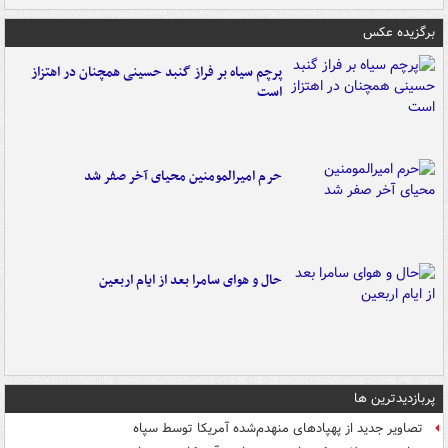
برگزیده عکس
پرچم سیاه بر فراز گنبد حسینی همچنان در اهتزاز
است
حرم امیرالمومنین محیای آخر صفر شد
حال و هوای سامرا بعد از ایام اربعین
پربازدیدترین ها
تصاویر جدید از پهپادهای منهدم‌شده آمریکا توسط سپاه