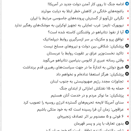
ادامه جنگ تا روی کار آمدن دولت جدید در آمریکا!
باغچه‌های خانگی در کاهش خطر ابتلا به دیابت موثرند
نگرانی تل‌آویو از گسترش پرونده‌های جاسوسی مرتبط با ایران
نیویورک تایمز: غرب تمایلی به تجهیز اوکراین به موشک‌های رهگیر ندارد
آیا از نفوذ نتانیاهو در واشنگتن کاسته شده است؟
توافق پرو و مکزیک بر سر ازسرگیری روابط دیپلماتیک
پزشکیان: شکافی بین دولت و نیروهای مسلح نیست
تاکید نخست‌وزیر عراق بر تقویت روابط با عربستان
وقتی رسانه عبری از کابوس بنیامین نتانیاهو می‌گوید
هیچ دولتی به اندازۀ ما در جهت سیاست‌های رهبری قدم برنداشت
پزشکیان: هرگز استعفا نداده‌ام و نخواهم داد
تجاوزات مجدد رژیم صهیونیستی به جنوب لبنان
حمله به ۱۵ نفتکش‌ اماراتی از ابتدای جنگ
پزشکیان: ما نوکر مردم و در خدمت آنان هستیم
سنای آمریکا لایحه تحریم‌های گسترده انرژی روسیه را تصویب کرد
عراقچی: زمان آن فرا رسیده است که به خود متکی باشیم
۶ فوتی و ۵ مصدوم بر اثر تصادف زنجیره‌ای
بدون تعارف با پدر و پسر قهرمان
ترامپ التماس‌کننده توافقی است که خود ویران کرد