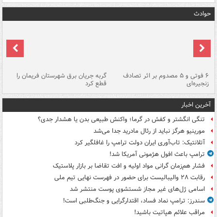
حوادث
۶ فوتی و ۵ مصدوم بر اثر تصادف
گربه جریان برق شهرستان فریمان را
رگ
زنجیره‌ای
قطع کرد
آخرین اخبار
تنگی انگشتر و کفش در گرما؛ واکنش طبیعی بدن یا هشدار جدی؟
مورینیو هرگز نباید از رئال مادرید جدا می‌شد
آتلانتیک: تاب‌آوری ایران دولت ترامپ را غافلگیر کرد
ترامپ باعث افول هژمونی آمریکا شد!
فشار هم‌زمان گرانی مواد اولیه و افت تقاضا بر بازار پلاستیک
رقابت ۲۸ والیبالیست برای حضور در فهرست نهایی تیم ملی
اسامی ژل‌های غیر مجاز شستشوی پوست منتشر شد
سندرز: ترامپ نماد فساد، اقتدارگرایی و جنگ‌طلبی است!
مراقب علائم هپاتیت باشید!