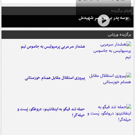
فیلم برگزیده
بوسه‌ پدر بر پای پسر شهیدش
برگزیده ورزشی
هشدار سرمربی پرسپولیس به جاسوس تیم
پیروزی استقلال مقابل همنام خوزستانی
حمله تند فیگو به اینفانتینو: دروغگو، پَست‌ و
حیله‌گر!