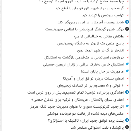
چرا محمد صلاح ترکیه را به عربستان و آمریکا ترجیح داد
گربه جریان برق شهرستان فریمان را قطع کرد
ترامپ سوئیس را تهدید کرد
شاید روسیه، آمریکا را در ایران زمین‌گیر کند!
درگیر شدن گردشگر اسپانیایی با نظامی صهیونیست
واکنش بقائی به خیالبافی ترامپ
پاسخ منفی یک لژیونر به باشگاه پرسپولیس
انفجار بزرگ در شهر المخا یمن
دروازه‌بان اسپانیایی در یک‌قدمی بازگشت به استقلال
استقبال خاص دخترک عراقی از زائران اربعین حسینی
ماموریت در حال پایان است!
ادعای بسنت درباره توافق ایران و آمریکا
۶ فوتی و ۵ مصدوم بر اثر تصادف زنجیره‌ای
افشاگری برادرزاده ترامپ: تمام تصمیم‌هایش از روی ترس است
امضای سران پاکستان، عربستان و ترکیه برای «دفاع جمعی»
اثر جدید کارتونیست سوری با عنوان مدیریت جدید تنگه هرمز
عکس‌های دیده نشده از رفاقت دو فرمانده‌ موشکی
پشت پرده توافق جدید ایران؛ تاکتیک یا استراتژی؟
پالایشگاه نفت اسلواکی منفجر شد