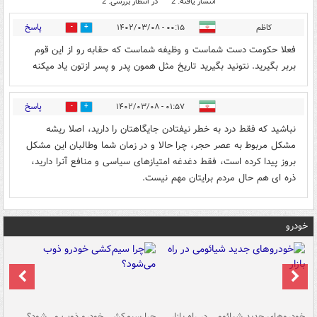
انتشار یافته: 2
در انتظار بررسی: 2
پاسخ
کاظم
۰۰:۱۵ - ۱۴۰۲/۰۳/۰۸
1
3
فعلا حکومت دست شماست و وظیفه شماست که حقابه رو از این قوم
بربر بگیرید. نتونید بگیرید تاریخ مثل همون پدر و پسر ازتون یاد میکنه
پاسخ
۰۱:۵۷ - ۱۴۰۲/۰۳/۰۸
0
0
نباشید که فقط درد به خطر نیفتادن جایگاهتان را دارید، اصلا ریشه
مشکل مربوط به عصر حجر، چرا حالا و در زمان شما وطالبان این مشکل
بروز پیدا کرده است، فقط دغدغه امتیازهای سیاسی و منافع آنرا دارید،
ذره ای هم حال مردم برایتان مهم نیست.
خودرو
خودروهای جدید شیائومی در راه بازار
چرا سیم‌کشی خودرو ذوب می‌شود؟
شو