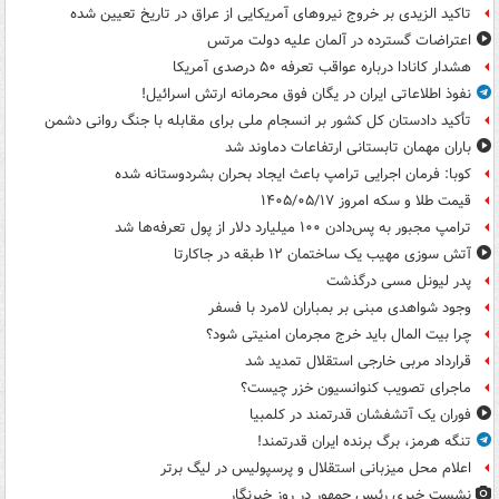
تاکید الزیدی بر خروج نیروهای آمریکایی از عراق در تاریخ تعیین شده
اعتراضات گسترده در آلمان علیه دولت مرتس
هشدار کانادا درباره عواقب تعرفه ۵۰ درصدی آمریکا
نفوذ اطلاعاتی ایران در یگان فوق محرمانه ارتش اسرائیل!
تأکید دادستان کل کشور بر انسجام ملی برای مقابله با جنگ روانی دشمن
باران مهمان تابستانی ارتفاعات دماوند شد
کوبا: فرمان اجرایی ترامپ باعث ایجاد بحران بشردوستانه شده
قیمت طلا و سکه امروز ۱۴۰۵/۰۵/۱۷
ترامپ مجبور به پس‌دادن ۱۰۰ میلیارد دلار از پول تعرفه‌ها شد
آتش سوزی مهیب یک ساختمان ۱۲ طبقه در جاکارتا
پدر لیونل مسی درگذشت
وجود شواهدی مبنی بر بمباران لامرد با فسفر
چرا بیت المال باید خرج مجرمان امنیتی شود؟
قرارداد مربی خارجی استقلال تمدید شد
ماجرای تصویب کنوانسیون خزر چیست؟
فوران یک آتشفشان قدرتمند در کلمبیا
تنگه هرمز، برگ برنده ایران قدرتمند!
اعلام محل میزبانی استقلال و پرسپولیس در لیگ برتر
نشست خبری رئیس جمهور در روز خبرنگار