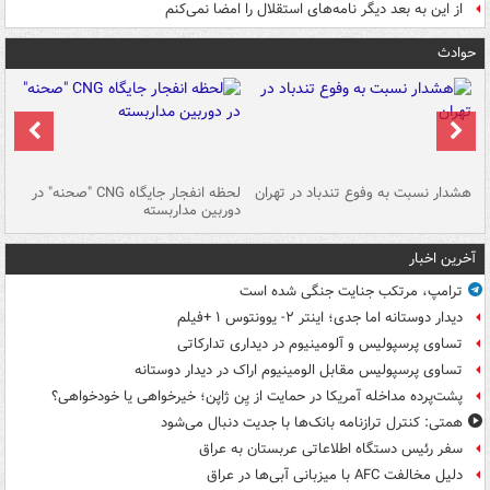
از این به بعد دیگر نامه‌های استقلال را امضا نمی‌کنم
حوادث
ای
هشدار نسبت به وفوع تندباد در تهران
لحظه انفجار جایگاه CNG "صحنه" در
دس
دوربین مداربسته
ات
آخرین اخبار
ترامپ، مرتکب جنایت جنگی شده است
دیدار دوستانه اما جدی؛ اینتر ۲- یوونتوس ۱ +فیلم
تساوی پرسپولیس و آلومینیوم در دیداری تدارکاتی
تساوی پرسپولیس مقابل الومینیوم اراک در دیدار دوستانه
پشت‌پرده مداخله آمریکا در حمایت از یِن ژاپن؛ خیرخواهی یا خودخواهی؟
همتی: کنترل ترازنامه بانک‌ها با جدیت دنبال می‌شود
سفر رئیس دستگاه اطلاعاتی عربستان به عراق
دلیل مخالفت AFC با میزبانی آبی‌ها در عراق