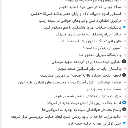
تأیید ربایش و قتل حمیدرضا رجب‌زاده
مداح جوانی که در خون خود غلطید +فیلم
استقرار انبوه «دی‌اف‑۱۷» و پایان عصر پدافند آمریکا +عکس
درگیری اعضای داعش و نیروهای جولانی در سیده زینب
پزشکیان: جنایات امروز واشنگتن را هم محکوم کنید
بیانیه سپاه پاسداران به مناسبت روز خبرنگار
فارن افرز: جنگ با ایران یک فاجعه است
"سوپر ال‌نینو"در راه است؟
پالایشگاه سیزران منفجر شد
تصاویر دیده‌ نشده از دو فرمانده شهید موشکی
پاکستان: باید در برابر اسرائیل متحد شویم
لحظه انفجار جایگاه CNG "صحنه" در دوربین مداربسته
هشدار ارشدترین ژنرال آمریکا درباره محدودیت‌های نظامی علیه ایران
مقصد جدید پسر زیدان
جزئیات جدید از نفتکش منفجر شده در هرمز
ادامه جنگ تا روی کار آمدن دولت جدید در آمریکا!
پاسخ معنادار هوافضای سپاه به تهدیدات آمریکایی‌ها
تاکید وزارت خارجه بر لزوم روشن شدن ابعاد جنایت تروریستی مزار شریف
حتی اوکراین هم به ترکیه حمله کرد