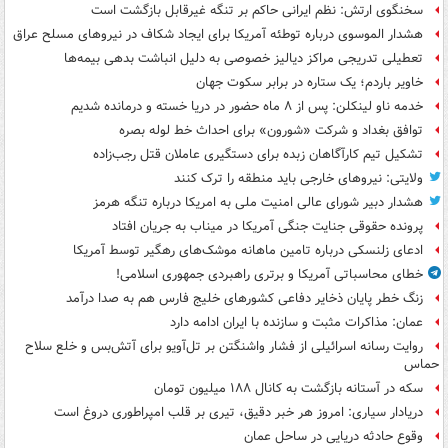
سخنگوی ارتش: نظم ایرانی حاکم بر تنگه غیرقابل بازگشت است
هشدار الموسوی درباره توطئه آمریکا برای ایجاد شکاف در نیروهای مسلح عراق
تعطیلی تدریجی مراکز دیالیز خصوصی به دلیل انباشت بدهی بیمه‌ها
خاویر باردم؛ یک ستاره در برابر سکوت جهان
خدمه ناو لینکلن: پس از ۸ ماه حضور در دریا خسته و درمانده‌ شدیم
توافق بغداد و شرکت «شورون» برای احداث خط لوله بصره
تشکیل تیم کارآگاهان زبده برای دستگیری عاملان قتل رجب‌زاده
ولایتی: نیروهای خارجی باید منطقه را ترک کنند
هشدار دبیر شورای عالی امنیت ملی به امریکا درباره تنگه هرمز
پرونده حقوقی جنایت جنگی آمریکا در میناب به جریان افتاد
ادعای زلنسکی درباره تامین ماهانه موشک‌های رهگیر توسط آمریکا
خطای محاسباتی آمریکا و برتری راهبردی جمهوری اسلامی!
زنگ خطر پایان ذخایر دفاعی کشورهای خلیج فارس هم به صدا درآمد
عمان: مذاکرات مثبت و سازنده با ایران ادامه دارد
روایت رسانه اسرائیلی از فشار واشنگتن بر تل‌آویو برای آتش‌بس و خلع سلاح
حماس
سکه در آستانه بازگشت به کانال ۱۸۸ میلیون تومان
دریادار سیاری: امروز هر خبر دقیق، تیری بر قلب امپراطوری دروغ است
وقوع حادثه دریایی در ساحل عمان