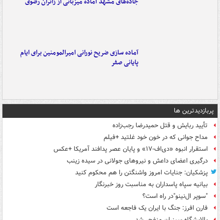
جاده‌های مشهد آماده میزبانی از زائران رضوی
آماده سازی ضریح نورانی امیرالمومنین برای ایام
پایانی صفر
پربازدیدترین ها
تأیید ربایش و قتل حمیدرضا رجب‌زاده
مداح جوانی که در خون خود غلتید +فیلم
استقرار انبوه «دی‌اف‑۱۷» و پایان عصر پدافند آمریکا +عکس
درگیری اعضای داعش و نیروهای جولانی در سیده زینب
پزشکیان: جنایات امروز واشنگتن را هم محکوم کنید
بیانیه سپاه پاسداران به مناسبت روز خبرنگار
"سوپر ال‌نینو"در راه است؟
فارن افرز: جنگ با ایران یک فاجعه است
پالایشگاه سیزران منفجر شد