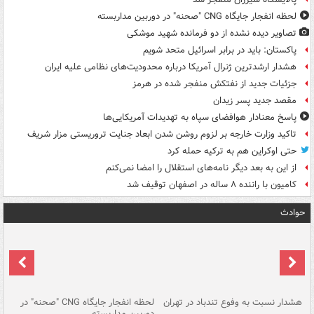
لحظه انفجار جایگاه CNG "صحنه" در دوربین مداربسته
تصاویر دیده‌ نشده از دو فرمانده شهید موشکی
پاکستان: باید در برابر اسرائیل متحد شویم
هشدار ارشدترین ژنرال آمریکا درباره محدودیت‌های نظامی علیه ایران
جزئیات جدید از نفتکش منفجر شده در هرمز
مقصد جدید پسر زیدان
پاسخ معنادار هوافضای سپاه به تهدیدات آمریکایی‌ها
تاکید وزارت خارجه بر لزوم روشن شدن ابعاد جنایت تروریستی مزار شریف
حتی اوکراین هم به ترکیه حمله کرد
از این به بعد دیگر نامه‌های استقلال را امضا نمی‌کنم
کامیون با راننده ۸ ساله در اصفهان توقیف شد
حوادث
ای
هشدار نسبت به وفوع تندباد در تهران
لحظه انفجار جایگاه CNG "صحنه" در
دس
دوربین مداربسته
ات