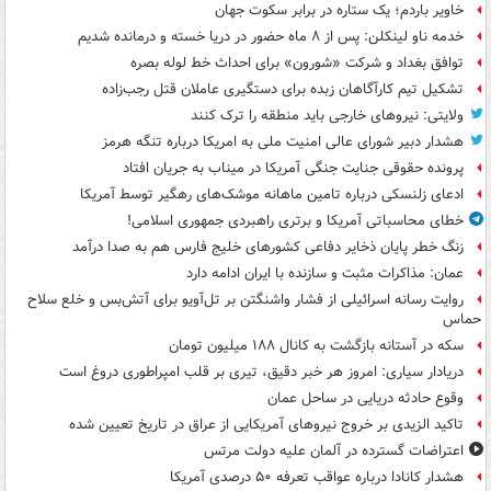
خاویر باردم؛ یک ستاره در برابر سکوت جهان
خدمه ناو لینکلن: پس از ۸ ماه حضور در دریا خسته و درمانده‌ شدیم
توافق بغداد و شرکت «شورون» برای احداث خط لوله بصره
تشکیل تیم کارآگاهان زبده برای دستگیری عاملان قتل رجب‌زاده
ولایتی: نیروهای خارجی باید منطقه را ترک کنند
هشدار دبیر شورای عالی امنیت ملی به امریکا درباره تنگه هرمز
پرونده حقوقی جنایت جنگی آمریکا در میناب به جریان افتاد
ادعای زلنسکی درباره تامین ماهانه موشک‌های رهگیر توسط آمریکا
خطای محاسباتی آمریکا و برتری راهبردی جمهوری اسلامی!
زنگ خطر پایان ذخایر دفاعی کشورهای خلیج فارس هم به صدا درآمد
عمان: مذاکرات مثبت و سازنده با ایران ادامه دارد
روایت رسانه اسرائیلی از فشار واشنگتن بر تل‌آویو برای آتش‌بس و خلع سلاح
حماس
سکه در آستانه بازگشت به کانال ۱۸۸ میلیون تومان
دریادار سیاری: امروز هر خبر دقیق، تیری بر قلب امپراطوری دروغ است
وقوع حادثه دریایی در ساحل عمان
تاکید الزیدی بر خروج نیروهای آمریکایی از عراق در تاریخ تعیین شده
اعتراضات گسترده در آلمان علیه دولت مرتس
هشدار کانادا درباره عواقب تعرفه ۵۰ درصدی آمریکا