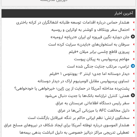
آخرین اخبار
هشدار حماس درباره اقدامات توسعه طلبانه اشغالگران در کرانه باختری
احتمال سفر ویتکاف و کوشنر به اوکراین و روسیه
جان دوباره نگین فیروزه ای ایران «دریاچه ارومیه»
سرطان به استخوان‌های «بایدن» سرایت کرده است
پیروزی قاطع چلسی برابر میلان +فیلم
مهاجم پرسپولیس به پیکان پیوست
ترامپ، مرتکب جنایت جنگی شده است
دیدار دوستانه اما جدی؛ اینتر ۲- یوونتوس ۱ +فیلم
تساوی پرسپولیس مقابل الومینیوم اراک در دیدار دوستانه
پشت‌پرده مداخله آمریکا در حمایت از یِن ژاپن؛ خیرخواهی یا خودخواهی؟
همتی: کنترل ترازنامه بانک‌ها با جدیت دنبال می‌شود
سفر رئیس دستگاه اطلاعاتی عربستان به عراق
دلیل مخالفت AFC با میزبانی آبی‌ها در عراق
سخنگوی ارتش: نظم ایرانی حاکم بر تنگه غیرقابل بازگشت است
هشدار الموسوی درباره توطئه آمریکا برای ایجاد شکاف در نیروهای مسلح عراق
تعطیلی تدریجی مراکز دیالیز خصوصی به دلیل انباشت بدهی بیمه‌ها