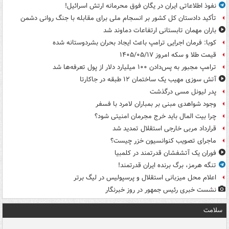
نفوذ اطلاعاتی ایران در یگان فوق محرمانه ارتش اسرائیل!
تأکید دادستان کل کشور بر انسجام ملی برای مقابله با جنگ روانی دشمن
باران مهمان تابستانی ارتفاعات دماوند شد
کوبا: فرمان اجرایی ترامپ باعث ایجاد بحران بشردوستانه شده
قیمت طلا و سکه امروز ۱۴۰۵/۰۵/۱۷
ترامپ مجبور به پس‌دادن ۱۰۰ میلیارد دلار از پول تعرفه‌ها شد
آتش سوزی مهیب یک ساختمان ۱۲ طبقه در جاکارتا
پدر لیونل مسی درگذشت
وجود شواهدی مبنی بر بمباران لامرد با فسفر
چرا بیت المال باید خرج مجرمان امنیتی شود؟
قرارداد مربی خارجی استقلال تمدید شد
ماجرای تصویب کنوانسیون خزر چیست؟
فوران یک آتشفشان قدرتمند در کلمبیا
تنگه هرمز، برگ برنده ایران قدرتمند!
اعلام محل میزبانی استقلال و پرسپولیس در لیگ برتر
نشست خبری رئیس جمهور در روز خبرنگار
سلامت