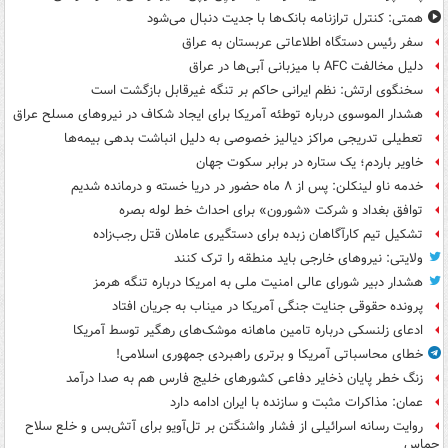
همتی: کنترل ترازنامه بانک‌ها با جدیت دنبال می‌شود
سفر رئیس دستگاه اطلاعاتی عربستان به عراق
دلیل مخالفت AFC با میزبانی آبی‌ها در عراق
سخنگوی ارتش: نظم ایرانی حاکم بر تنگه غیرقابل بازگشت است
هشدار الموسوی درباره توطئه آمریکا برای ایجاد شکاف در نیروهای مسلح عراق
تعطیلی تدریجی مراکز دیالیز خصوصی به دلیل انباشت بدهی بیمه‌ها
خاویر باردم؛ یک ستاره در برابر سکوت جهان
خدمه ناو لینکلن: پس از ۸ ماه حضور در دریا خسته و درمانده‌ شدیم
توافق بغداد و شرکت «شورون» برای احداث خط لوله بصره
تشکیل تیم کارآگاهان زبده برای دستگیری عاملان قتل رجب‌زاده
ولایتی: نیروهای خارجی باید منطقه را ترک کنند
هشدار دبیر شورای عالی امنیت ملی به امریکا درباره تنگه هرمز
پرونده حقوقی جنایت جنگی آمریکا در میناب به جریان افتاد
ادعای زلنسکی درباره تامین ماهانه موشک‌های رهگیر توسط آمریکا
خطای محاسباتی آمریکا و برتری راهبردی جمهوری اسلامی!
زنگ خطر پایان ذخایر دفاعی کشورهای خلیج فارس هم به صدا درآمد
عمان: مذاکرات مثبت و سازنده با ایران ادامه دارد
روایت رسانه اسرائیلی از فشار واشنگتن بر تل‌آویو برای آتش‌بس و خلع سلاح
حماس