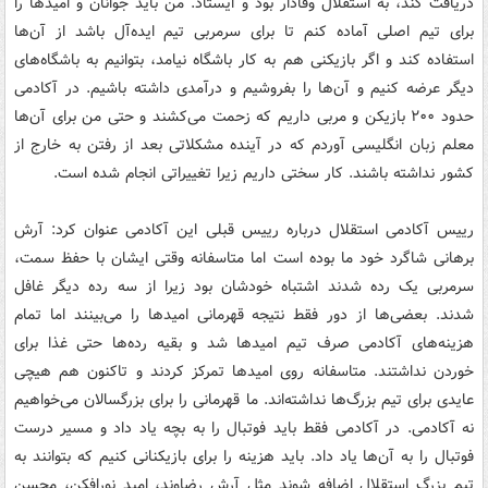
دریافت کند، به استقلال وفادار بود و ایستاد. من باید جوانان و امیدها را
برای تیم اصلی آماده کنم تا برای سرمربی تیم ایده‌آل باشد از آن‌ها
استفاده کند و اگر بازیکنی هم به کار باشگاه نیامد، بتوانیم به باشگاه‌های
دیگر عرضه کنیم و آن‌ها را بفروشیم و درآمدی داشته باشیم. در آکادمی
حدود ۲۰۰ بازیکن و مربی داریم که زحمت می‌کشند و حتی من برای آن‌ها
معلم زبان انگلیسی آوردم که در آینده مشکلاتی بعد از رفتن به خارج از
کشور نداشته باشند. کار سختی داریم زیرا تغییراتی انجام شده است.
رییس آکادمی استقلال درباره رییس قبلی این آکادمی عنوان کرد: آرش
برهانی شاگرد خود ما بوده است اما متاسفانه وقتی ایشان با حفظ سمت،
سرمربی یک رده شدند اشتباه خودشان بود زیرا از سه رده دیگر غافل
شدند. بعضی‌ها از دور فقط نتیجه قهرمانی امیدها را می‌بینند اما تمام
هزینه‌های آکادمی صرف تیم امیدها شد و بقیه رده‌ها حتی غذا برای
خوردن نداشتند. متاسفانه روی امیدها تمرکز کردند و تاکنون هم هیچی
عایدی برای تیم بزرگ‌ها نداشته‌اند. ما قهرمانی را برای بزرگسالان می‌خواهیم
نه آکادمی. در آکادمی فقط باید فوتبال را به بچه یاد داد و مسیر درست
فوتبال را به آن‌ها یاد داد. باید هزینه را برای بازیکنانی کنیم که بتوانند به
تیم بزرگ استقلال اضافه شوند مثل آرش رضاوند، امید نورافکن، محسن