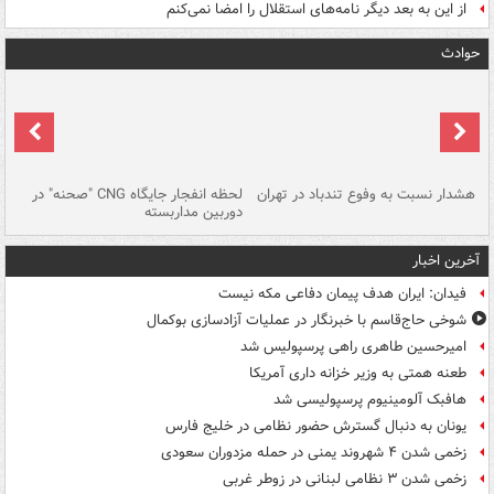
از این به بعد دیگر نامه‌های استقلال را امضا نمی‌کنم
حوادث
ای
هشدار نسبت به وفوع تندباد در تهران
لحظه انفجار جایگاه CNG "صحنه" در
دس
دوربین مداربسته
ات
آخرین اخبار
فیدان: ایران هدف پیمان دفاعی مکه نیست
شوخی حاج‌قاسم با خبرنگار در عملیات آزادسازی بوکمال
امیرحسین طاهری راهی پرسپولیس شد
طعنه همتی به وزیر خزانه داری آمریکا
هافبک آلومینیوم پرسپولیسی شد
یونان به دنبال گسترش حضور نظامی در خلیج فارس
زخمی شدن ۴ شهروند یمنی در حمله مزدوران سعودی
زخمی شدن ۳ نظامی لبنانی در زوطر غربی