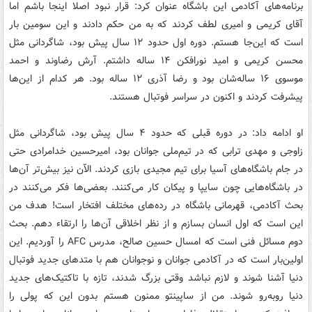
برنامه‌های آکادمی این باشگاه عنوان کرد: قرار نبود اصلا اینجا باشم اما
آقای کریمی و امیری لطف کردند که به من حکم دادند و این سومین بار
است که این‌جا هستم. دوره اول حدود ۱۲ سال پیش بود، شاگردانی مثل
محسن کریمی و امید نورافکن ۱۴ ساله داشتم. آرش رضاوند و احمد
موسوی ۱۶ ساله‌شان بود و رضا آذری ۱۲ ساله‌ بود. هر کدام از این‌ها
پیشرفت کردند و اکنون در سراسر فوتبال هستند.
او ادامه داد: در دوره قبلی که حدود ۴ سال پیش بود، شاگردانی مثل
زاوجی و مهدی ترابی که در تیم‌ملی جوانان بود، امیرحسین خدامرادی حتی
در جام باشگاه‌های آسیا برای تیم مجیدی بازی کردند. الآن نیز بیش‌تر آن‌ها
در باشگاه‌هایی چون سایپا و پیکان کار می‌کنند. بعضی‌ها فکر می‌کنند در
بحث آکادمی، قهرمانی باشگاه در رده‌های مختلف افتخار است! هدف من
این است که اول انسان بسازم و از نظر اخلاقی آن‌ها را ارتقاء دهم. بحث
دوم مسائل فنی است که امسال حسین صالح، مدرس AFC را آوردیم. این
اولین‌بار است که در آکادمی جوانان و نوجوانان هم با متدهای جدید فوتبال
دنیا آشنا شوند و لازم نباشد وقتی بزرگ شدند، تازه با تاکتیک‌های جدید
دنیا روبه‌رو شوند. من از ساپینتو ممنون هستم بدون این که پولی را