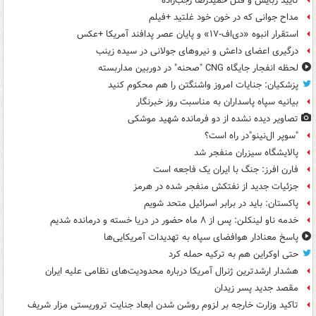
تأیید ربایش و قتل حمیدرضا رجب‌زاده
مداح جوانی که در خون خود غلتید +فیلم
استقرار انبوه «دی‌اف‑۱۷» و پایان عصر پدافند آمریکا +عکس
درگیری اعضای داعش و نیروهای جولانی در سیده زینب
لحظه انفجار جایگاه CNG "صحنه" در دوربین مداربسته
پزشکیان: جنایات امروز واشنگتن را هم محکوم کنید
بیانیه سپاه پاسداران به مناسبت روز خبرنگار
تصاویر دیده‌ نشده از دو فرمانده شهید موشکی
"سوپر ال‌نینو"در راه است؟
پالایشگاه سیزران منفجر شد
فارن افرز: جنگ با ایران یک فاجعه است
جزئیات جدید از نفتکش منفجر شده در هرمز
پاکستان: باید در برابر اسرائیل متحد شویم
خدمه ناو لینکلن: پس از ۸ ماه حضور در دریا خسته و درمانده‌ شدیم
پاسخ معنادار هوافضای سپاه به تهدیدات آمریکایی‌ها
حتی اوکراین هم به ترکیه حمله کرد
هشدار ارشدترین ژنرال آمریکا درباره محدودیت‌های نظامی علیه ایران
مقصد جدید پسر زیدان
تاکید وزارت خارجه بر لزوم روشن شدن ابعاد جنایت تروریستی مزار شریف