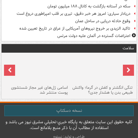
سکه در آستانه بازگشت به کانال ۱۸۸ میلیون تومان
دریادار سیاری: امروز هر خبر دقیق، تیری بر قلب امپراطوری دروغ است
وقوع حادثه دریایی در ساحل عمان
تاکید الزیدی بر خروج نیروهای آمریکایی از عراق در تاریخ تعیین شده
اعتراضات گسترده در آلمان علیه دولت مرتس
سلامت
تنگی انگشتر و کفش در گرما؛ واکنش
اسامی ژل‌های غیر مجاز شستشوی
مر
طبیعی بدن یا هشدار جدی؟
پوست منتشر شد
نسخه دسکتاپ
کليه حقوق اين سايت متعلق به پایگاه خبري-تحليلي مشرق نيوز می باشد و
استفاده از مطالب آن با ذکر منبع بلامانع است.
طراحی و تولید: نستوه