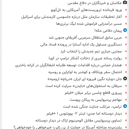
عکاسان و خبرنگاران در دفاع مقدس
ورود فرمانده تروریست‌های آمریکایی به تل‌آویو
آغاز تحقیقات سازمان ملل درباره جاسوسی کارمندش برای اسرائیل
مسیر درآمدزایی فراموش شده لیگ برتری‌ها
پیمان دفاعی مکه!
مربی سابق استقلال سرمربی آفریقای جنوبی شد
دستگیری مسئول یک اداره آستارا در پرونده فساد مالی
مجتبی جباری تیم جدیدش را انتخاب کرد
روایت رسانه عبری از دخالت آشکار ترامپ در کوبا
هشدار حماس درباره اقدامات توسعه طلبانه اشغالگران در کرانه باختری
احتمال سفر ویتکاف و کوشنر به اوکراین و روسیه
جان دوباره نگین فیروزه ای ایران «دریاچه ارومیه»
سرطان به استخوان‌های «بایدن» سرایت کرده است
پیروزی قاطع چلسی برابر میلان +فیلم
مهاجم پرسپولیس به پیکان پیوست
ترامپ، مرتکب جنایت جنگی شده است
دیدار دوستانه اما جدی؛ اینتر ۲- یوونتوس ۱ +فیلم
تساوی پرسپولیس مقابل الومینیوم اراک در دیدار دوستانه
پشت‌پرده مداخله آمریکا در حمایت از یِن ژاپن؛ خیرخواهی یا خودخواهی؟