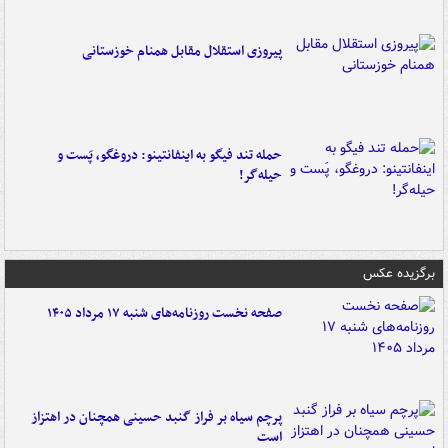
پیروزی استقلال مقابل همنام خوزستانی
حمله تند فیگو به اینفانتینو: دروغگو، پَست‌ و
حیله‌گر!
برگزیده عکس
صفحه نخست روزنامه‌های شنبه ۱۷ مرداد ۱۴۰۵
پرچم سیاه بر فراز گنبد حسینی همچنان در اهتزاز
است