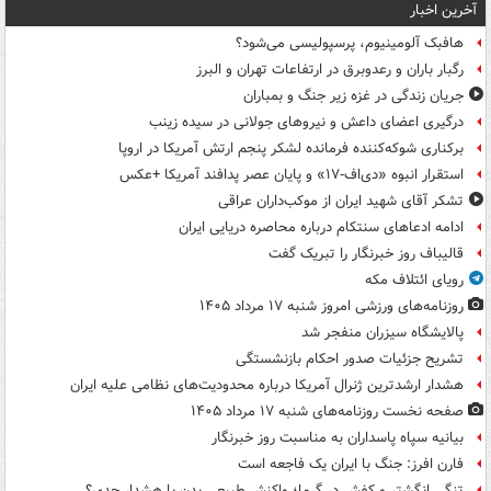
آخرین اخبار
هافبک آلومینیوم، پرسپولیسی می‌شود؟
رگبار باران و رعدوبرق در ارتفاعات تهران و البرز
جریان زندگی در غزه زیر جنگ و بمباران
درگیری اعضای داعش و نیروهای جولانی در سیده زینب
برکناری شوکه‌کننده فرمانده لشکر پنجم ارتش آمریکا در اروپا
استقرار انبوه «دی‌اف‑۱۷» و پایان عصر پدافند آمریکا +عکس
تشکر آقای شهید ایران از موکب‌داران عراقی
ادامه ادعاهای سنتکام درباره محاصره دریایی ایران
قالیباف روز خبرنگار را تبریک گفت
رویای ائتلاف مکه
روزنامه‌های ورزشی امروز ‌شنبه ۱۷ مرداد ۱۴۰۵
پالایشگاه سیزران منفجر شد
تشریح جزئیات صدور احکام بازنشستگی
هشدار ارشدترین ژنرال آمریکا درباره محدودیت‌های نظامی علیه ایران
صفحه نخست روزنامه‌های شنبه ۱۷ مرداد ۱۴۰۵
بیانیه سپاه پاسداران به مناسبت روز خبرنگار
فارن افرز: جنگ با ایران یک فاجعه است
تنگی انگشتر و کفش در گرما؛ واکنش طبیعی بدن یا هشدار جدی؟