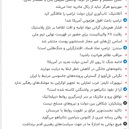
مورینیو هرگز نباید از رئال مادرید جدا می‌شد
آتلانتیک: تاب‌آوری ایران دولت ترامپ را غافلگیر کرد
ترامپ باعث افول هژمونی آمریکا شد!
فشار هم‌زمان گرانی مواد اولیه و افت تقاضا بر بازار پلاستیک
رقابت ۲۸ والیبالیست برای حضور در فهرست نهایی تیم ملی
اسامی ژل‌های غیر مجاز شستشوی پوست منتشر شد
سندرز: ترامپ نماد فساد، اقتدارگرایی و جنگ‌طلبی است!
مراقب علائم هپاتیت باشید!
ادامه جنگ تا روی کار آمدن دولت جدید در آمریکا!
باغچه‌های خانگی در کاهش خطر ابتلا به دیابت موثرند
نگرانی تل‌آویو از گسترش پرونده‌های جاسوسی مرتبط با ایران
نیویورک تایمز: غرب تمایلی به تجهیز اوکراین به موشک‌های رهگیر ندارد
آیا از نفوذ نتانیاهو در واشنگتن کاسته شده است؟
توافق پرو و مکزیک بر سر ازسرگیری روابط دیپلماتیک
پزشکیان: شکافی بین دولت و نیروهای مسلح نیست
تاکید نخست‌وزیر عراق بر تقویت روابط با عربستان
وقتی رسانه عبری از کابوس بنیامین نتانیاهو می‌گوید
هیچ دولتی به اندازۀ ما در جهت سیاست‌های رهبری قدم برنداشت