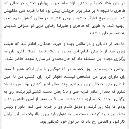
در وزن ۱۲۵ کیلوگرم کشتی آزاد جام جهان پهلوان تختی، در حالی که
طاهری با نتیجه ۹ بر صفر برابر حریفش پیش بود اما با ضربه فنی مغلوبش
شد. این موضوع آغازگر حاشیه و برخی تنش‌ها در سالن ۶ هزار نفری غدیر
ارومیه شد. به طوری که طاهری و علیرضا رضایی مربی او اعتراض شدیدی
به تصمیم داور داشتند.
اما بعد از دقایقی و در مقابل بهت و حیرت همگان، اعلام شد که هیئت
ژوری بعد از بازبینی فیلم این مبارزه و البته تایید کمیته فنی، رای به
برگزاری مجدد این مسابقه داد که جان‌محمدی در مبارزه مجدد حاضر نشد.
مرتضی جان‌محمدی روز یکشنبه در گفت‌وگویی با بیان اینکه هنوز فلسفه
رای داوران برای من مشخص نیست، اظهار کرد: رای کشتی من با امین
طاهری یکی جنجالی‌ترین رای‌های چند سال اخیر کشتی بود. من به یاد
ندارم که بعد از اعلام ضربه فنی و بالا رفتن دست کشتی‌گیر برنده، رای به
برگزاری مجدد یک مبارزه داده باشند. من ۹ بر صفر از امین طاهری عقب
بودم اما یک زیر گرفتم و موفق شدم وی را ضربه فنی کنم. داور و رئیس
تشک نیز تایید کردند. دست من به عنوان فرد پیروز بالا رفت اما این پایان
کار نبود و اتفاقی رخ داد که در نوع خود کم‌نظیر بود.