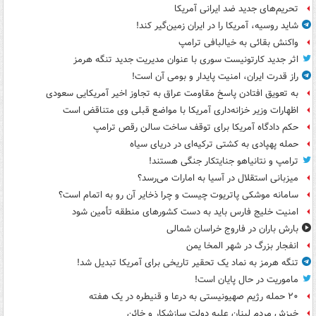
تحریم‌های جدید ضد ایرانی آمریکا
شاید روسیه، آمریکا را در ایران زمین‌گیر کند!
واکنش بقائی به خیالبافی ترامپ
اثر جدید کارتونیست سوری با عنوان مدیریت جدید تنگه هرمز
راز قدرت ایران، امنیت پایدار و بومی آن است!
به تعویق افتادن پاسخ مقاومت عراق به تجاوز اخیر آمریکایی سعودی
اظهارات وزیر خزانه‌داری آمریکا با مواضع قبلی وی متناقض است
حکم دادگاه آمریکا برای توقف ساخت سالن رقص ترامپ
حمله پهپادی به کشتی ترکیه‌ای در دریای سیاه
ترامپ و نتانیاهو جنایتکار جنگی هستند!
میزبانی استقلال در آسیا به امارات می‌رسد؟
سامانه موشکی پاتریوت چیست و چرا ذخایر آن رو به اتمام است؟
امنیت خلیج فارس باید به دست کشورهای منطقه تأمین شود
بارش باران در فاروج خراسان شمالی
انفجار بزرگ در شهر المخا یمن
تنگه هرمز به نماد یک تحقیر تاریخی برای آمریکا تبدیل شد!
ماموریت در حال پایان است!
۲۰ حمله رژیم صهیونیستی به درعا و قنیطره در یک هفته
خیزش مردم لبنان علیه دولت سازشکار و خائن