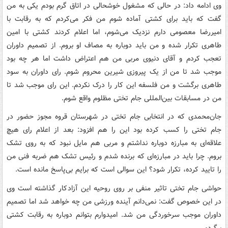
وی ادامه داد: در حالی که مشغول خوشحالی در اتاق گرم بودم یکی به من
گفت که باید برای کشتی آماده شوم من فکر می‌کردم که به رقابت با
امیررضا معصومی دارم نزدیک می‌شوم، اما اعلام کردند کشتی با امین
طاهری تکرار شده و من باید دوباره به مصاف او بروم. از تصمیم داوران
تعجب کردم و آقای دنیوی مربی من هم اعتراض داشت اما هر چه بود
موجب شد تا من از یک پیروزی شیرین محروم شوم. رای داوران به سود
طاهری برگشت و من فلسفه این کار را درک نکردم. این رای موجب شد تا
من در مسابقات بین‌المللی جام تختی مظلوم واقع شوم.
جان‌محمدی که در انتخابی جام تختی در شهرستان قروه مجوز حضور در
جام تختی را کسب کرده بود این را هم افزود: بعد از اعلام رای هیچ
علاقه‌ای به مبارزه دوباره نداشتم و مربی هم مایل نبود که به روی تشک
بروم. چرا باید در مبارزه‌ای که برنده شدم و رئیس تشک هم ضربه فنی من
را تایید کرده، تکرار شود؟ این سوالی است که برایم بی‌پاسخ مانده است.
حواشی جام تختی تاثیر منفی بر روی روحیه این آزادکار گذاشته است وی
در این خصوص گفت: نمی‌دانم آینده ورزشی من چه خواهد شد اما تصمیم
داوران موجب سرخوردگی من شد. امیدوارم بتوانم دوباره به رقابت کشتی
برگردم.