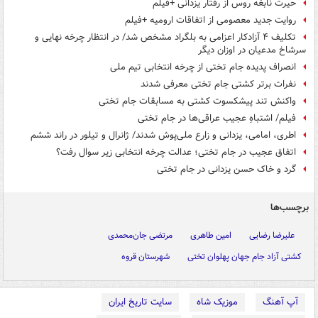
حیرت نابغه روس از رفتار یزدانی +فیلم
روایت جدید معصومی از اتفاقات ارومیه +فیلم
تکلیف ۴ آزادکار اعزامی به بلگراد مشخص شد/ در انتظار چرخه نهایی و
سرشاخ مدعیان در اوزان دیگر
انصراف پدیده جام تختی از چرخه انتخابی تیم ملی
نفرات برتر کشتی جام تختی معرفی شدند
واکنش تند پیشکسوت کشتی به مسابقات جام تختی
فیلم/ اشتباهِ عجیب عراقی‌ها در جام تختی
اطری، امامی، یزدانی و زارع ملی‌پوش شدند/ ژانرال و تیلور در راند ششم
اتفاق عجیب در جام تختی؛ عدالت چرخه انتخابی زیر سوال رفت؟
گرد و خاک حسن یزدانی در جام تختی
برچسب‌ها
علیرضا رضایی
امین طاهری
مرتضی جان‌محمدی
کشتی آزاد جام جهان پهلوان تختی
شهرستان قروه
آپ آهنگ
موزیک شاه
سایت تاریخ ایران