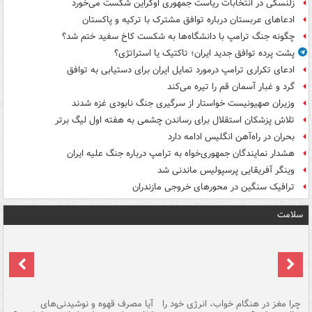
زلنسکی در انتخابات ریاست جمهوری اوکراین شکست می‌خورد
ادعاهای عربستان درباره توافق مشترک با ترکیه و پاکستان
چگونه جنگ ترامپ با دانشگاه‌ها به شکست کاخ سفید ختم شد؟
پشت پرده توافق جدید ایران؛ تاکتیک یا استراتژی؟
ادعای تکراری ترامپ درمورد تمایل ایران برای دستیابی به توافق
گرد و غبار آسمان قم را تیره می‌کند
وزیران صهیونیست خواستار از سرگیری جنگ نابودی غزه شدند
تلاش پزشکان استقلال برای رساندن چشمی به هفته اول لیگ برتر
بحران در راه‌آهن انگلیس ادامه دارد
هشدار نمایندگان جمهوری‌خواه به ترامپ درباره جنگ علیه ایران
وینگر آفریقایی پرسپولیس ماندنی شد
ترافیک سنگین در محورهای خروجی مازندران
سلامت
ت
چرا مغز در هنگام خواب، انرژی خود را
آیا مصرف قهوه و نوشیدنی‌های
چر