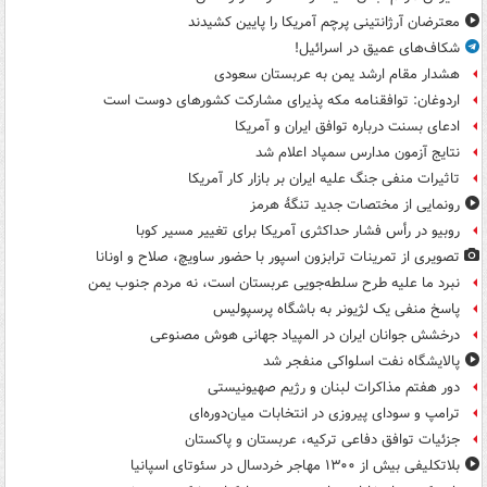
معترضان آرژانتینی پرچم آمریکا را پایین کشیدند
شکاف‌های عمیق در اسرائیل!
هشدار مقام ارشد یمن به عربستان سعودی
اردوغان: توافقنامه مکه پذیرای مشارکت کشورهای دوست است
ادعای بسنت درباره توافق ایران و آمریکا
نتایج آزمون مدارس سمپاد اعلام شد
تاثیرات منفی جنگ علیه ایران بر بازار کار آمریکا
رونمایی از مختصات جدید تنگۀ هرمز
روبیو در رأس فشار حداکثری آمریکا برای تغییر مسیر کوبا
تصویری از تمرینات ترابزون اسپور با حضور ساویچ، صلاح و اونانا
نبرد ما علیه طرح سلطه‌جویی عربستان است، نه مردم جنوب یمن
پاسخ منفی یک لژیونر به باشگاه پرسپولیس
درخشش جوانان ایران در المپیاد جهانی هوش مصنوعی
پالایشگاه نفت اسلواکی منفجر شد
دور هفتم مذاکرات لبنان و رژیم صهیونیستی
ترامپ و سودای پیروزی در انتخابات میان‌دوره‌ای
جزئیات توافق دفاعی ترکیه، عربستان و پاکستان
بلاتکلیفی بیش از ۱۳۰۰ مهاجر خردسال در سئوتای اسپانیا