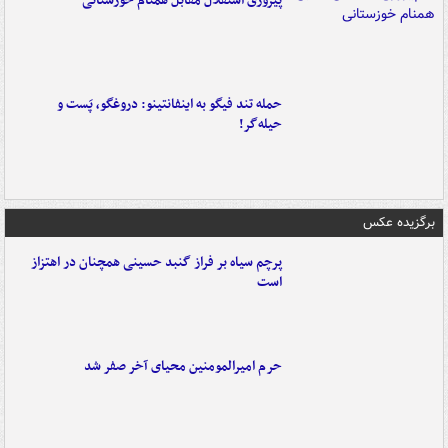
پیروزی استقلال مقابل همنام خوزستانی
حمله تند فیگو به اینفانتینو: دروغگو، پَست‌ و
حیله‌گر!
برگزیده عکس
پرچم سیاه بر فراز گنبد حسینی همچنان در اهتزاز
است
حرم امیرالمومنین محیای آخر صفر شد