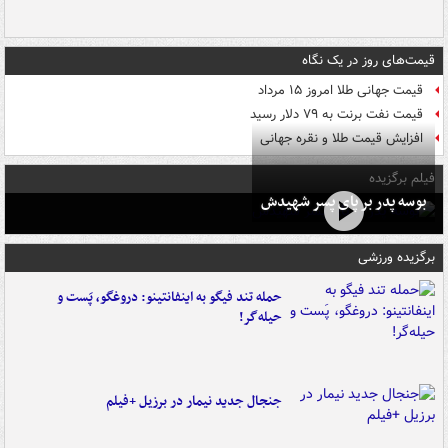
قیمت‌های روز در یک نگاه
قیمت جهانی طلا امروز ۱۵ مرداد
قیمت نفت برنت به ۷۹ دلار رسید
افزایش قیمت طلا و نقره جهانی
فیلم برگزیده
بوسه‌ پدر بر پای پسر شهیدش
برگزیده ورزشی
حمله تند فیگو به اینفانتینو: دروغگو، پَست‌ و
حیله‌گر!
جنجال جدید نیمار در برزیل +فیلم