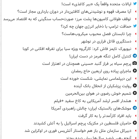
ایالات متحده واقعاً یک «ببر کاغذی» است!
آیا مصرف قهوه و نوشیدنی‌های کافئین‌دار در دوران بارداری مجاز است؟
توقف طولانی کامیون‌ها پشت مرز؛ صورت‌حساب سنگینی که به اقتصاد می‌رسد
حماقت ترامپ با ذخایر انرژی جهان چه کرد؟
چرا تابستان فصل محبوب میکروب‌هاست؟
دستگیری قاتل فراری در نوشهر
نیویورک تایمز فاش کرد: کارگروه ویژه سیا برای تفرقه افکنی در کوبا
کنترل کامل تنگه هرمز در دست ایران!
پرچم سیاه بر فراز گنبد حسینی همچنان در اهتزاز است
ماجرای پیاده روی اربعین حاج رمضان
این دیپلماسی نمایشی، شکست خورده است
روایت پزشکیان از انحلال بانک آینده
شمیم خوش رضوی در هوای بین‌الحرمین
هشدار افسر ارشد آمریکایی به کاخ سفید +فیلم
موشک‌های بالستیک ایران؛ چالش راهبردی آمریکا
باید افراد کارآمدتر را به کار گرفت
حامیان فلسطین در مکزیک پرچم اسرائیل را به آتش کشیدند
دبیرکل سازمان ملل باز هم خواستار آتش‌بس فوری در اوکراین شد
آنچه رهبر شهید سال‌ها پیش دیده بودند