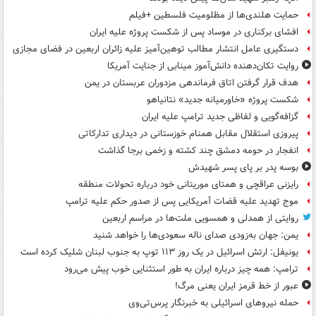
حمایت هلندی‌ها از مظلومیت فلسطین +فیلم
افشای برکناری در موساد پس از شکست پروژه علیه ایران
دستگیری عامل انتشار مطالب توهین‌آمیز علیه زائران اربعین در فضای مجازی
روایت تکان‌دهنده دانش‌آموز مینابی از جنایت آمریکا
هدف قرار گرفتن اتاق‌ فرماندهی مزدوران عربستان در یمن
شکست پروژه «خاورمیانه جدید» نتانیاهو
گزافه‌گویی و لفاظی جدید ترامپ علیه ایران
پیروزی استقلال مقابل همنام خوزستانی در دیداری تدارکاتی
انفجار در حومه دمشق چند کشته و زخمی برجا گذاشت
بوسه‌ پدر بر پای پسر شهیدش
رایزنی عراقچی و همتای موریتانی خود درباره تحولات منطقه
موج تهدید علیه قضات آمریکایی پس از صدور حکم علیه ترامپ
روایتی از همدلی و همسویی ملت‌ها در مراسم اربعین
یمن: جهان به‌زودی صدای ناله سعودی‌ها را خواهد شنید
یونیفل: ارتش اسرائیل در یک روز ۱۱۳ توپ به جنوب لبنان شلیک کرده است
ترامپ: همه چیز درباره ایران به طور استثنایی خوب پیش می‌رود
عبور از خط قرمز ایران یعنی مرگ!
حمله نیروهای اسرائیلی به خبرنگار پرس‌تی‌وی