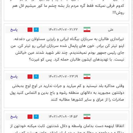
کدوم فرقی نمیکنه فقط گره مردم باز بشه چشم ما کور میشیم لال هم
روش!!!
پاسخ
علی
۲۱:۲۲ - ۱۴۰۲/۰۳/۰۷
4
0
تیراندازی طالبان به سربازان بیگناه ایرانی و رایزنی مسئولان بی دغدغه.
اینو تیتر کن برادر. خون های پایمال شده سربازان ایرانی رو تیتر کن. من
جای رئیس جمهور بودم نمیخندیدم. چند نفر شهید شدند عین خیالش
نیست. با تهدیدهای ایشون طالبان حمله کرد. پس کو غیرت؟
پاسخ
۲۳:۱۹ - ۱۴۰۲/۰۳/۰۷
2
1
وقتی مداکره بلد نیستید و کم میارید و جرات ندارید در اوج اوج بدبختی
دولتتون مجبورید به دلالهای منطقه رشوه و باج بدین و التماس کنید پول
صادرات را از عراق و سایر کشورها مطالبه کنند
پاسخ
۱۴:۵۲ - ۱۴۰۲/۰۳/۰۸
4
0
اتفاقا اینهمه دست بدامان واسطه و دلال شدنتون ثابت میکنه خودتون از
مذاکره و مواجهه و مطالبه حق مردم ایران اونقدر عاجز هستید که برای