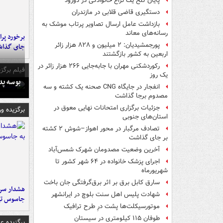
پایان تلخ یک نزاع خانوادگی در دورود
دستگیری قاضی قلابی در مازندران
بازداشت عامل ارسال تصاویر پرتاب موشک به
رسانه‌های معاند
پورجمشیدیان: ۲ میلیون و ۸۲۸ هزار زائر
جای گذا
اربعین به کشور بازگشتند
رکوردشکنی مهران با جابه‌جایی ۲۶۶ هزار زائر در
فیلم برگزی
یک روز
بوسه‌ پ
انفجار در جایگاه CNG صحنه یک کشته و سه
مصدوم برجا گذاشت
جزئیات برگزاری امتحانات نهایی معوق در
برگزیده و
استان‌های جنوبی
تصادف مرگبار در محور اهواز–شوش ۲ کشته
بر جای گذاشت
آخرین وضعیت مصدومان شهرک شمس‌آباد
اجرای پزشک خانواده در ۶۴ شهر کشور تا
شهریورماه
سارق کابل برق بر اثر برق‌گرفتگی جان باخت
هشدار سرم
شهادت پلیس اهل سنت بلوچ در ایرانشهر
جاسوس تی
موتورسیکلت‌ها پشت درِ طرح ترافیک
طوفان ۱۱۵ کیلومتری در سیستان
برگزیده 