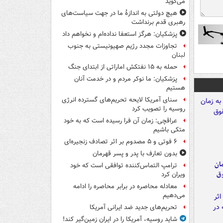
می‌گوید
هیچ دولتی به اندازۀ ما در جهت سیاست‌های
رهبری قدم برنداشت
پزشکیان: هرگز استعفا نداده‌ام و نخواهم داد
تجاوزات مجدد رژیم صهیونیستی به جنوب
لبنان
حمله به ۱۵ نفتکش‌ اماراتی از ابتدای جنگ
پزشکیان: ما نوکر مردم و در خدمت آنان
هستیم
سنای آمریکا لایحه تحریم‌های گسترده انرژی
روسیه را تصویب کرد
عراقچی: زمان آن فرا رسیده است که به خود
متکی باشیم
۶ فوتی و ۵ مصدوم بر اثر تصادف زنجیره‌ای
بدون تعارف با پدر و پسر قهرمان
مان
ترامپ التماس‌کننده توافقی است که خود
وق
ویران کرد
معادله محاصره در برابر محاصره را ادامه
می‌دهیم
تحریم‌های جدید ضد ایرانی آمریکا
شاید روسیه، آمریکا را در ایران زمین‌گیر کند!