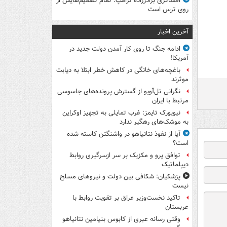
افشاگری برادرزاده ترامپ: تمام تصمیم‌هایش از
روی ترس است
آخرین اخبار
ادامه جنگ تا روی کار آمدن دولت جدید در
آمریکا!
باغچه‌های خانگی در کاهش خطر ابتلا به دیابت
موثرند
نگرانی تل‌آویو از گسترش پرونده‌های جاسوسی
مرتبط با ایران
نیویورک تایمز: غرب تمایلی به تجهیز اوکراین
به موشک‌های رهگیر ندارد
آیا از نفوذ نتانیاهو در واشنگتن کاسته شده
است؟
توافق پرو و مکزیک بر سر ازسرگیری روابط
دیپلماتیک
پزشکیان: شکافی بین دولت و نیروهای مسلح
نیست
تاکید نخست‌وزیر عراق بر تقویت روابط با
عربستان
وقتی رسانه عبری از کابوس بنیامین نتانیاهو