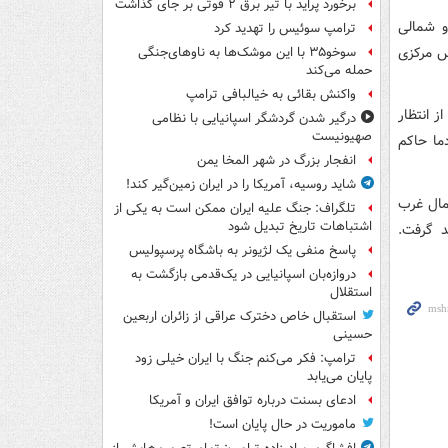
برخورد پراید با تیر برق ۲ فوتی بر جای گذاشت
و شمالی
ترامپ سوئیس را تهدید کرد
رس مرکزی
سوخو۳۵ با این موشک‌ها به ناوهای‌جنگی
حمله می‌کند
واکنش بقائی به خیالبافی ترامپ
ز انتظار
درگیر شدن گردشگر اسپانیایی با نظامی
صهیونیست
ما حاکم
انفجار بزرگ در شهر المخا یمن
شاید روسیه، آمریکا را در ایران زمین‌گیر کند!
مال غرب
تلگراف: جنگ علیه ایران ممکن است به یکی از
اشتباهات تاریخ تبدیل شود
د گرفت.
پاسخ منفی یک لژیونر به باشگاه پرسپولیس
دروازه‌بان اسپانیایی در یک‌قدمی بازگشت به
استقلال
استقبال خاص دخترک عراقی از زائران اربعین
حسینی
ترامپ: فکر می‌کنم جنگ با ایران خیلی زود
پایان می‌یابد
ادعای بسنت درباره توافق ایران و آمریکا
ماموریت در حال پایان است!