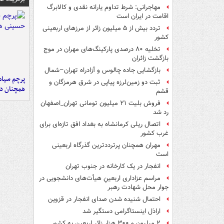
مهاجرانی: شرط تداوم یارانه نقدی و کالابرگ
اقامت در ایران است
تردد بیش از ۵ میلیون زائر از مرزهای اربعینی
کشور
تخلیه ۸۰ درصدی پارکینگ‌های مهران در موج
بازگشت زائران
بازگشایی جاده چالوس و آزادراه تهران–شمال
پرچم سیاه
ثبت دو زمین‌لرزه پیاپی در شرق هرمزگان و
همچنان در
قشم
فروش بلیت ۲۱ میلیون تومانی تهران_اصفهان
رد شد
اتصال ریلی کرمانشاه به بغداد افق تازه‌ای برای
غرب کشور
مهران همچنان پرترددترین گذرگاه اربعینی
است
انفجار در یک کارخانه در جنوب تهران
مراسم عزاداری اربعینِ هیأت‌های دانشجویی در
جوار محل شهادت رهبر
احتمال شنیده شدن صدای انفجار در قزوین
اراذل اینستاگرامی دستگیر شد
۲ میلیون و ۳۰۰ هزار زائر اربعین به کشور