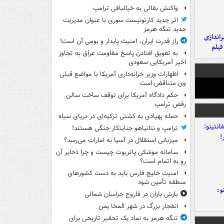
واکنش بقائی به خیالبافی ترامپ
اثر جدید کارتونیست سوری با عنوان مدیریت
جدید تنگه هرمز
یراندازی
راز قدرت ایران، امنیت پایدار و بومی آن است!
فیلم
به تعویق افتادن پاسخ مقاومت عراق به تجاوز
اخیر آمریکایی سعودی
اظهارات وزیر خزانه‌داری آمریکا با مواضع قبلی
وی متناقض است
حکم دادگاه آمریکا برای توقف ساخت سالن
رقص ترامپ
حمله پهپادی به کشتی ترکیه‌ای در دریای سیاه
ترامپ و نتانیاهو جنایتکار جنگی هستند!
میزبانی استقلال در آسیا به امارات می‌رسد؟
سامانه موشکی پاتریوت چیست و چرا ذخایر آن
رو به اتمام است؟
امنیت خلیج فارس باید به دست کشورهای
منطقه تأمین شود
و:
بارش باران در فاروج خراسان شمالی
انفجار بزرگ در شهر المخا یمن
تنگه هرمز به نماد یک تحقیر تاریخی برای