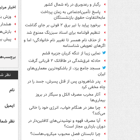
رگبار و رعدوبرق در راه شمال کشور
اخبار مرتب
پاسخ تأمین‌اجتماعی به زمان پرداخت
وزش باد
مابه‌التفاوت حقوق بازنشستگان
هشدار 
برخورد پراید با تیر برق ۲ فوتی بر جای گذاشت
بارش‌های پراک
تنظیم قولنامه برای اسناد سبزرنگ ممنوع شد
پیش بی
از حذف نام همسر تا تغییر نام خانوادگی؛ اما و
اگرهای تعویض شناسنامه
نمایی زیبا از تنگه کریان جزیره قشم
برچسب‌ها
حادثه غرق‌شدگی در طاقانک ۲ قربانی گرفت
مسجد جامع یزد، از باشکوه‌ترین معماری‌های
ایران
نظر شم
پدر شاهرودی پس از قتل پسرش، جسد را در
چاه مخفی کرد
نام
آثار مخرب مصرف الکل و سیگار در بروز
بیماری‌ها
ایمیل
چرا مغز در هنگام خواب، انرژی خود را خالی
می‌کند؟
نظر شما 
آیا مصرف قهوه و نوشیدنی‌های کافئین‌دار در
دوران بارداری مجاز است؟
چرا تابستان فصل محبوب میکروب‌هاست؟