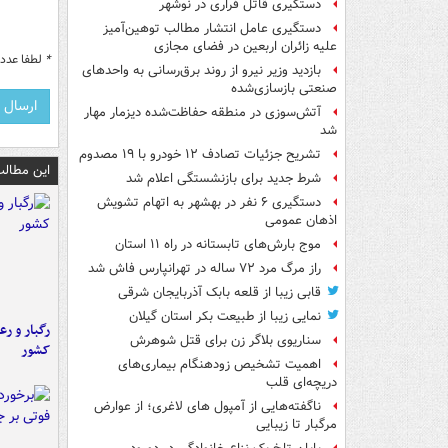
دستگیری قاتل فراری در نوشهر
دستگیری عامل انتشار مطالب توهین‌آمیز
علیه زائران اربعین در فضای مجازی
*
لطفا عدد م
بازدید وزیر نیرو از روند برق‌رسانی به واحدهای
صنعتی بازسازی‌شده
آتش‌سوزی در منطقه حفاظت‌شده دیزمار مهار
شد
تشریح جزئیات تصادف ۱۲ خودرو با ۱۹ مصدوم
این مطالب
شرط جدید برای بازنشستگی اعلام شد
دستگیری ۶ نفر در بهشهر به اتهام تشویش
اذهان عمومی
موج بارش‌های تابستانه در راه ۱۱ استان
راز مرگ مرد ۷۲ ساله در تهرانپارس فاش شد
قابی زیبا از قلعه بابک آذربایجان شرقی
نمایی زیبا از طبیعت بکر استان گیلان
رگبار و رع
سناریوی بلاگر زن برای قتل شوهرش
کشور
اهمیت تشخیص زودهنگام بیماری‌های
دریچه‌ای قلب
ناگفته‌هایی از آمپول های لاغری؛ از عوارض
مرگبار تا زیبایی