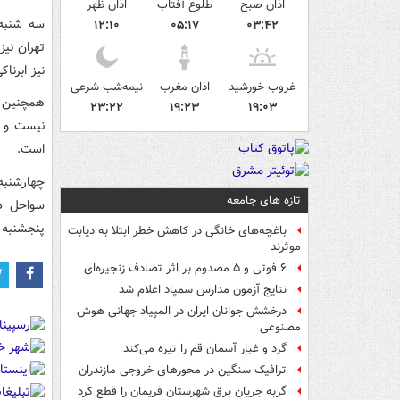
اذان صبح
طلوع آفتاب
اذان ظهر
سه شنبه 
۱۲:۱۰
۰۵:۱۷
۰۳:۴۲
تهران نیز
نیز ابرنا
غروب خورشید
اذان مغرب
نیمه‌شب شرعی
همچنین طی
۲۳:۲۲
۱۹:۲۳
۱۹:۰۳
نیست و ت
است.
چهارشنبه
تازه های جامعه
سواحل در
پنجشنبه 
باغچه‌های خانگی در کاهش خطر ابتلا به دیابت
موثرند
۶ فوتی و ۵ مصدوم بر اثر تصادف زنجیره‌ای
نتایج آزمون مدارس سمپاد اعلام شد
درخشش جوانان ایران در المپیاد جهانی هوش
مصنوعی
گرد و غبار آسمان قم را تیره می‌کند
ترافیک سنگین در محورهای خروجی مازندران
گربه جریان برق شهرستان فریمان را قطع کرد