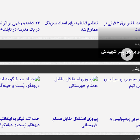
برخورد پراید با تیر برق ۲ فوتی بر
تنظیم قولنامه برای اسناد سبزرنگ
۲۲ کشته و زخمی بر اثر ت
شت
ممنوع شد
در یک مدرسه در تایلند+ 
ده
در بر پای پسر شهیدش
رزشی
ربی پرسپولیس به
پیروزی استقلال مقابل همنام
حمله تند فیگو به اینفانتین
م
خوزستانی
دروغگو، پَست‌ و حیله‌گر!
عکس