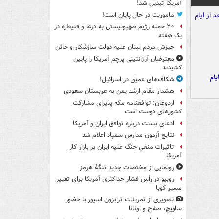
آمریکا تبدیل شد!
ماموریت در حال پایان است!
۲۰ حمله رژیم صهیونیستی به درعا و قنیطره در
یک هفته
خیزش مردم لبنان علیه دولت سازشکار و خائن
معترضان آرژانتینی پرچم آمریکا را پایین
کشیدند
یام
شکاف‌های عمیق در اسرائیل!
هشدار مقام ارشد یمن به عربستان سعودی
اردوغان: توافقنامه مکه پذیرای مشارکت
کشورهای دوست است
ادعای بسنت درباره توافق ایران و آمریکا
نتایج آزمون مدارس سمپاد اعلام شد
تاثیرات منفی جنگ علیه ایران بر بازار کار
آمریکا
رونمایی از مختصات جدید تنگۀ هرمز
روبیو در رأس فشار حداکثری آمریکا برای تغییر
مسیر کوبا
تصویری از تمرینات ترابزون اسپور با حضور
ساویچ، صلاح و اونانا