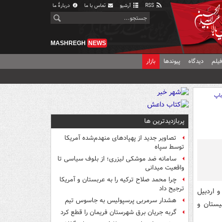
RSS
آرشیو
تماس با ما
دربارهٔ ما
MASHREGH
NEWS
یلم
دیدگاه
پیوندها
بازار
اپ
پربازدیدترین ها
تصاویر جدید از پهپادهای منهدم‌شده آمریکا
توسط سپاه
سامانه ضد موشکی لیزری؛ از بلوف سیاسی تا
واقعیت میدانی
چرا محمد صلاح ترکیه را به عربستان و آمریکا
ترجیح داد
 اردبیل
هشدار سرمربی پرسپولیس به جاسوس تیم
یستان و
گربه جریان برق شهرستان فریمان را قطع کرد