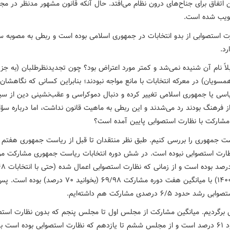
ن اتفاق برای جناح‌های درون نظام می‌افتد. حال آنکه قانون مشهور مدنظر در م
ویب شده است.
 استصوابی از بدو انتخابات در جمهوری اسلامی بوده است و ربطی به مصوبه س
بلاً نام آن شنیده نمی‌شد و کمتر مورد اعتراض بود؟ چون تجدیدنظرطلبان (به ج
مسویان) در معرکه انتخابات با مانع مواجه نبودند؛ بنابراین کسانی که نگاهشان 
اسی یا جمهوری اسلامی تغییر کرده و دنبال دموکراسی و عقب‌نشینی دین از س
 فرهنگ بودند رد می‌شدند و این ربطی به ماهیت قانون نداشت، اما درباره سؤا
ا مشارکت با نظارت استصوابی پایین آمده است؟
است جمهوری را بررسی کنیم. طبق نظر منتقدان تا قبل از ریاست جمهوری هفتم 
۱) نظارت استصوابی نبوده است. در شش دوره انتخابات ریاست جمهوری مشارکت مر
۶۳/۵۴ درصد بوده است و از زمانی که نظارت استصوابی
درصدی ۱۴۰۰) با میانگین هفت دوره مشارکت ۶۹/۹۸ (بخوانید ۷۰ درصد
د حدود ۶/۵ درصدی مشارکت هم داشته‌ایم.
برگردیم. میانگین مشارکت از مجلس اول تا مجلس پنجم که بدون نظارت استص
بوده حدود ۶۱ درصد است و از مجلس ششم تا یازدهم که نظارت استصوابی بوده است ب