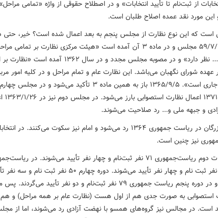
خابات از ثبت‌نام تا تأیید انتخابات» و در اصطلاح حقوقی از واژه «تمامی مراحل»
 این مورد نقد عمده اصلاح طلبان است.
 است که این نوع نظارت از مجلس پنجم به بعد اعمال شده است؟ خیر، حتی د
مصوبه ۵۹/۷/۳ مجلس و در ماده ۳ آن آمده است «هیئت مرکزی نظارت بر تمامی مرا
انتخابات.... نظر دارد» و در مصوبه مجلس مجدد و در سال ۱۳۶۲ آمده ا
هده شورای نگهبان می‌باشد. این نظارت عام و تمام مراحل و در کلیه امور مربو
انتخابات جاری است». ۱۳۶۵/۹/۵ باز به همین ماده ۳ تأکید می‌شود و در مجلس چ
فروردین ۱۳۷۱ اعمال ن
دی و جبهه ملی و... رد صلاحیت می‌شوند.
مرحوم بازرگان در ریاست جمهوری ۱۳۶۴ رد می‌شود و امام نیز سکوت می‌کنند. در انتخ
هوری نیز چنین است.
در انتخابات دوم ریاست‌جمهوری ۷۱ نفر ثبت‌نام و چهار نفر تأیید می‌شوند. در ریاست‌
سوم ۶۴ نفر ثبت نام و چهار نفر تأیید می‌شوند. دوره چهارم ۵۰ نفر ثبت نام و سه 
می‌شوند و در دوره پنجم ریاست جمهوری ۷۹ نفر ثبت‌نام و دو نفر تأیید می‌گردند.
 استصوابی به صورت جدی هم از اول هست (نظارت عام بر همه مراحل) و هم د
ید است. در مجالس نیز گروه‌های همسو با نهضت آزادی رد می‌شوند، اما از مج