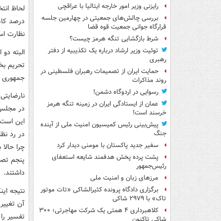
رایزنی وزیر امور خارجه ایتالیا با عراقچی
بررسی چالش‌های جمعیتی در چهارمین جلسه
قرارگاه جوانی جمعیت قوه قضا
نظارت است
شرط بازگشایی تنگه هرمز چیست؟
توئیت وزیر ارشاد درباره یک تکذیبیه از دفتر
رهبری
تحریم بخش
حمایت ایران از تصمیمات رهبران فلسطینی در
جمهوری مرحوم هاشمی ن
روند مذاکرات
رسوایی در اردوگاه دشمن!
عمان از ایستادگی ایران در زمینه تنگه هرمز
خرسند است!
این است 
پیش‌بینی رئیس کمیسیون امنیت ملی از آینده
در رد نظ
جنگ
سفیر جدید پاکستان با مومنی دیدار کرد
چرا حالا 
پشت پرده پخش هدفمند شایعه استعفای
رئیس‌جمهور
داشتند.
مرزهای زبان و امنیت ملی
برگزاری دادگاه پرونده کثیرالشاکی «تات موتور
تاک» با ۲۹۷۹ شاکی
آن تغییر
کلاهبرداری ۴ همتی یک شرکت مهاجرتی؛ ۳۰۰
تفسیر را 
شاکی تاکنون