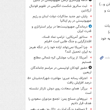
ادامه ویرانگری ارتش صهیونیستی در جنین
 و...)
ثبت سالروز شکست انگلیس در تقویم فوتبال
ت و
آرژانتین
پایان دور جدید مذاکرات دولت لبنان و رژیم
صهیونیستی در رم ایتالیا
بات
درماندگی صهیونیست‌ها در برابر استراتژی و
قدرت ایران
)
سناتور آمریکایی: ترامپ نماد فساد،
ه خود
اقتدارگرایی و جنگ طلبی است +فیلم
چرا آمریکا نمی‌تواند اراده خود را در تنگه هرمز
به ایران تحمیل کند؟
آمریکا: از پرتاب موشکی کره شمالی مطلع
هستیم
حضور کودکان اوتیسمی در مراسم جاماندگان
اربعین
اعتراف رسانه عبری: مهاجرت شهرک‌نشینان ۵۰
درصد افزایش یافت
برزگر: همای سعادت روی دوش تارتار نشسته
است
نیروهای مسلح یمن: تجمع مزدوران سعودی را
هدف قرار دادیم
۶ دستاورد بزرگ ایران در ۱۶۰ روز رهبری رهبر