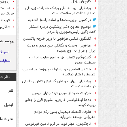
گاوچران بزدل
اردوغان
پزشکیان: برنامه ملی پزشک خانواده، زیربنای
فعالیت
تحقق عدالت در سلامت است
چریک پیر 
در کمین تروریست‌ها و آماده پاسخ قاطعیم
لاریجان
توضیح معاون دفتر پزشکیان درباره انتشار
شاکری: 
گفت‌وگوی رئیس‌جمهوری با مردم
گفتگوی تلفنی عراقچی با وزیر خارجه پاکستان
برچسب‌ها
عراقچی: وحدت و یگانگی بین مردم و دولت
ایران و عراق به اوج رسیده
اصولگر
گفت‌وگوی تلفنی وزرای امور خارجه ایران و
انتخابات
سلطنت عمان
هشدار القاصی درباره توقف پروژه‌های قضایی؛
«معطل اعتبار نمانید»
نظر شم
پزشکیان: ایران خواهان گسترش تنش و ناامنی
در منطقه نیست
نام
جزئیات جدید از میزان تردد زائران اربعین
ده‌ها اینفلوئنسر خارجی، تشییع قرن را چطور
ایمیل
روایت کردند
عارف: اقتصاد دیجیتال بدون رفع موانع
مقرراتی توسعه نمی‌یابد
نظر شما 
تاجگردون: مهار تورم در گرو تامین غیرتورمی