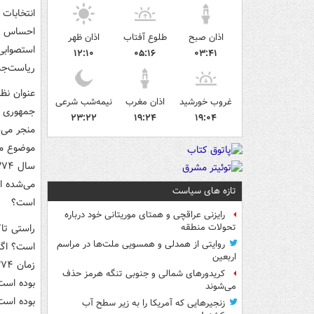
انتخابات
احساس می
اذان صبح
طلوع آفتاب
اذان ظهر
۱۲:۱۰
۰۵:۱۶
۰۳:۴۱
ریاست‌جمهوری ۱۴۰۰ را به علت وجود نظارت 
عنوان نظ
غروب خورشید
اذان مغرب
نیمه‌شب شرعی
جمهوری اس
۲۳:۲۲
۱۹:۲۴
۱۹:۰۴
منجر می‌
موضوع ما 
می‌شده ا
تازه های سیاست
است؟
رایزنی عراقچی و همتای موریتانی خود درباره
راستی تا
تحولات منطقه
روایتی از همدلی و همسویی ملت‌ها در مراسم
است؟ اگر
اربعین
کریدورهای شمالی و جنوبی تنگه هرمز حذف
بوده است.
می‌شوند
بوده است
زنجیرهایی که آمریکا را به زیر سطح آب