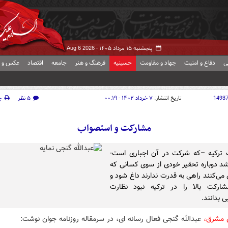
پنجشنبه ۱۵ مرداد ۱۴۰۵ -
Aug 6 2026
ی
دفاع و امنیت
جهاد و مقاومت
حسینیه
فرهنگ و هنر
جامعه
اقتصاد
عکس و ف
1493
تاریخ انتشار:
۷ خرداد ۱۴۰۲ - ۰۰:۱۹
۵ نظر
چ
مشارکت و استصواب
ت ترکیه –که شرکت در آن اجباری است-
 دوباره تحقیر خودی از سوی کسانی که
ی‌کنند راهی به قدرت ندارند داغ شود و
ارکت بالا را در ترکیه نبود نظارت
 بدانند.
ش مشرق،
عبدالله گنجی فعال رسانه ای، در سرمقاله روزنامه جوان نوشت: