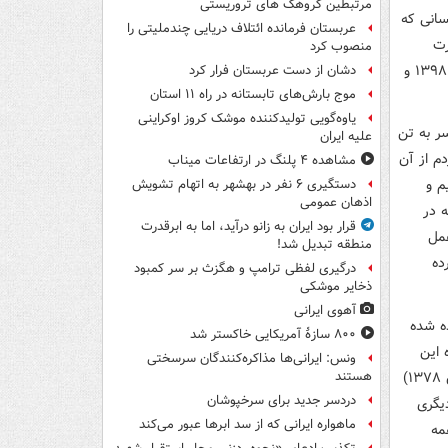
مرتبطین گروهک های تروریستی
سانی که
عربستان فرمانده ائتلاف دریایی چندملیتی را
رت
منصوب کرد
استصوابی بدانند. همین دسته افت مشارکت در انتخابات مجلس شورای اسلامی در سال ۱۳۹۸ و
دشان از دست عربستان فرار کرد
موج بارش‌های تابستانه در راه ۱۱ استان
یاوه‌گویی تولیدکننده موشک کروز اوکراینی
ر به تن
علیه ایران
م از آن
مشاهده ۴ پلنگ در ارتفاعات میناب
م و
دستگیری ۶ نفر در بهشهر به اتهام تشویش
اذهان عمومی
ه در
قرار بود ایران به زانو درآید، اما به ابرقدرت
عمل
منطقه تبدیل شد!
ده
درگیری لفظی ترامپ و هگزث بر سر کمبود
ذخایر موشکی
آهوی ایرانی
ه شده
۸۰۰ سازۀ آمریکایی خاکستر شد
 این
ونس: ایرانی‌ها مذاکره‌کنندگان سرسختی
زمان ۱۳۷۴ است و اعمال آن از ریاست‌جمهوری هفتم (خاتمی) و مجلس ششم (زمستان ۱۳۷۸)
هستند
دردسر جدید برای سرخپوشان
دیگری
ماهواره ایرانی که از سد ابرها عبور می‌کند
مه