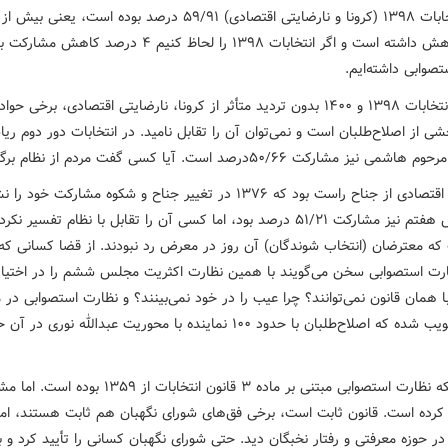
لحاظ انتخابات ۱۳۹۸ (کرونا و نارضایتی اقتصادی) ۵۹/۹۱ درصد بوده است، یعنی ب
درصد کاهش داشته است و اگر انتخابات ۱۳۹۸ را لحاظ کنیم ۴ درصد کاهش 
صوابی داشته‌ایم.
البته دو انتخابات ۱۳۹۸ و ۱۴۰۰ بدون تردید متأثر از کرونا، نارضایتی اقتصادی، برخی ح
ی از اصلاح‌طلبان است و نمی‌توان آن را تقابل نامید. در انتخابات دور دوم ری
یز مشارکت ۵٠/۶۶درصد است. آیا کسی گفت مردم از نظام برگشته‌اند.
نارضایتی اقتصادی از جناح راست بود که ۱۳۷۶ در تغییر جناح و شکوه مشارکت خو
در مجلس هفتم نیز مشارکت ۵۱/۲۱ درصد بود، اما کسی آن را تقابل با نظام تفسیر ن
که معترضان (انتخاب شوندگان) آن روز در معرض رد نبودند. از قضا کسانی که 
ارت استصوابی سخن می‌گویند با همین نظارت اکثریت مجلس ششم را در اختیار 
با همان قانون نمی‌توانند؟ چرا عیب را در خود نمی‌بینند؟ و نظارت استصوابی د
پنجم تصویب شده که اصلاح‌طلبان با حدود ۱۰۰ نماینده با محوریت عبدالله نوری در
نتیجه اینکه نظارت استصوابی مبتنی بر ماده ۳ قانون انتخابات از ۱۳۵۹ 
 کرده است. قانون ثابت است، برخی فق‌های شورای نگهبان هم ثابت هستند، اما 
در حوزه معرفتی و رفتار نخبگان دید. حتی شورای نگهبان کسانی را تأیید کرد و ب