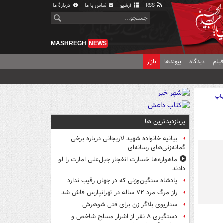
RSS
آرشیو
تماس با ما
دربارهٔ ما
MASHREGH
NEWS
یلم
دیدگاه
پیوندها
بازار
اپ
پربازدیدترین ها
بیانیه خانواده شهید لاریجانی درباره برخی
گمانه‌زنی‌های رسانه‌ای
ماهواره‌ها خسارت انفجار جبل‌علی امارت را لو
دادند
پادشاه سنگین‌وزنی که در جهان رقیب ندارد
راز مرگ مرد ۷۲ ساله در تهرانپارس فاش شد
سناریوی بلاگر زن برای قتل شوهرش
دستگیری ۸ نفر از اشرار مسلح شاخص و