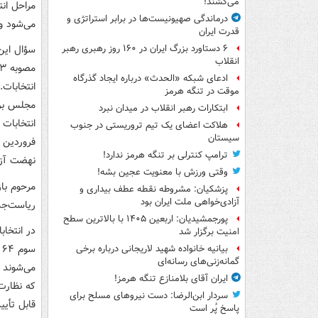
می‌کشند!
مراحل انت
درماندگی صهیونیست‌ها در برابر استراتژی و
می‌شود و
قدرت ایران
سؤال این
۶ دستاورد بزرگ ایران در ۱۶۰ روز رهبری رهبر
انقلاب
ادعای شبکه «الحدث» درباره ایجاد گذرگاه
موقت در تنگه هرمز
مجلس بر ع
ابتکارات رهبر انقلاب در میدان نبرد
هلاکت اعضای یک تیم تروریستی در جنوب
سیستان
ترامپ کنترلی بر تنگه هرمز ندارد!
نهضت آزا
وقتی ورزش با معنویت عجین بشه!
پزشکیان: مشروطه نقطه عطف بیداری و
آزادی‌خواهی ملت ایران بود
ریاست‌جم
پورجمشیدیان: اربعین ۱۴۰۵ با بالاترین سطح
امنیت برگزار شد
بیانیه خانواده شهید لاریجانی درباره برخی
گمانه‌زنی‌های رسانه‌ای
ایران آقای بلامنازع تنگه هرمز!
که نظارت
سردار ابن‌الرضا: دست نیروهای مسلح برای
قابل تأی
پاسخ پُر است