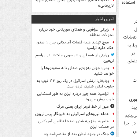
تکذیب ادعای «نحوه ردزنی محل استقرار شهید
 استفاده
لاریجانی»
آخرین اخبار
ر
حل
رایزنی عراقچی و همتای موریتانی خود درباره
تحولات منطقه
ست «نظارت بر انتخابات
موج تهدید علیه قضات آمریکایی پس از صدور
ط به
حکم علیه ترامپ
هارم در
روایتی از همدلی و همسویی ملت‌ها در مراسم
ظارت استصوابی بارز می‌شود. در مجلس دوم نیز در ۱۳۶۳/۱/۲۶ اعضای
اربعین
یمن: جهان به‌زودی صدای ناله سعودی‌ها را
خواهد شنید
ابات
یونیفل: ارتش اسرائیل در یک روز ۱۱۳ توپ به
جنوب لبنان شلیک کرده است
ترامپ: همه چیز درباره ایران به طور استثنایی
جمهوری
خوب پیش می‌رود
عبور از خط قرمز ایران یعنی مرگ!
نفر تأیید
حمله نیروهای اسرائیلی به خبرنگار پرس‌تی‌وی
 پس می‌بینیم
«ضربه مغزی» شدن صدها نظامی آمریکایی
ر اجرا
در حملات ایران
لس
جنگ در جبهه لبنان بعد از تفاهم‌نامه چه