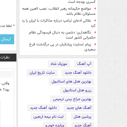
کسری بودجه است
مواضع حکیمانه رهبر انقلاب، نصب العین همه
مسئولان نظام باشد
بقائی ادعای ترامپ درباره مذاکرات با ایران را رد
کرد
*
لطفا عدد م
نگاهداری: دشمن به دنبال فرسودگی نظام
حکمرانی کشور است
پیام تسلیت پزشکیان در پی درگذشت فرخ
سعیدی
نظرات
آپ آهنگ
موزیک شاه
دانلود آهنگ جدید
سایت تاریخ ایران
بهترین هتل های استانبول
بود؟ خ
رزرو هتل استانبول
بهترین جراح بینی ترمیمی
آهنگ های جدید
دانلود آهنگ جدید
پرشین هتل
ثبت نام بیمه اربعین
آهنگ جدید
مزایده خودرو