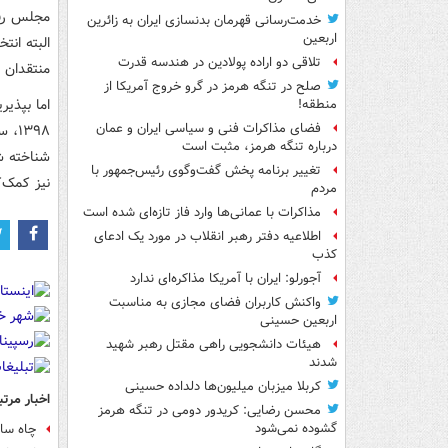
مجلس رفت
خدمت‌رسانی قهرمان بدنسازی ایران به زائرین
اربعین
البته ان
تلاقی دو اراده پولادین در هندسه قدرت
منتقدان 
صلح در تنگه هرمز در گرو خروج آمریکا از
اما بپذی
منطقه!
فضای مذاکرات فنی و سیاسی ایران و عمان
۳۹۸
درباره تنگه هرمز، مثبت است
شناخته ش
تغییر برنامه پخش گفت‌وگوی رئیس‌جمهور با
نیز کمک‌
مردم
مذاکرات با عمانی‌ها وارد فاز تازه‌ای شده است
اطلاعیه دفتر رهبر انقلاب در مورد یک ادعای
کذب
آجورلو: ایران با آمریکا مذاکره‌ای ندارد
واکنش کاربران فضای مجازی به مناسبت
اربعین حسینی
هیئات دانشجویی راهی مقتل رهبر شهید
شدند
کربلا میزبان میلیون‌ها دلداده حسینی
اخبار مرتب
محسن رضایی: کریدور دومی در تنگه هرمز
گشوده نمی‌شود
چاه سال