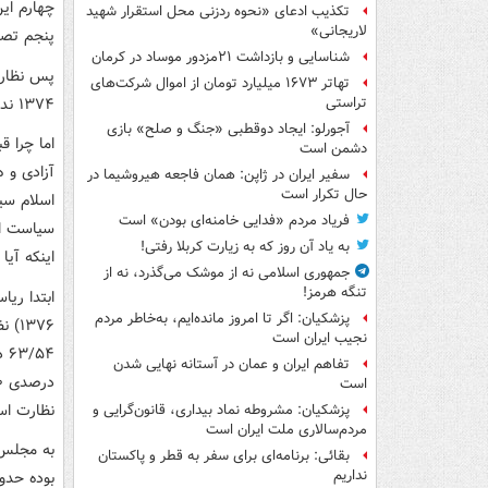
چهارم ای
تکذیب ادعای «نحوه ردزنی محل استقرار شهید
لاریجانی»
پنجم تص
شناسایی و بازداشت ۲۱مزدور موساد در کرمان
پس نظارت
تهاتر ۱۶۷۳ میلیارد تومان از اموال شرکت‌های
۱۳۷۴ ندارد.
تراستی
آجورلو: ایجاد دوقطبی «جنگ و صلح‌» بازی
اما چرا ق
دشمن است
آزادی و ه
سفیر ایران در ژاپن: همان فاجعه هیروشیما در
حال تکرار است
اسلام سی
فریاد مردم «فدایی خامنه‌ای بودن» است
سیاست از
به یاد آن روز که به زیارت کربلا رفتی!
اینکه آی
جمهوری اسلامی نه از موشک می‌گذرد، نه از
تنگه هرمز!
ابتدا ری
پزشکیان: اگر تا امروز مانده‌ایم، به‌خاطر مردم
۳۷۶
نجیب ایران است
تفاهم ایران و عمان در آستانه نهایی شدن
است
نظارت استصوابی رش
پزشکیان: مشروطه نماد بیداری، قانون‌گرایی و
مردم‌سالاری ملت ایران است
به مجلس 
بقائی: برنامه‌ای برای سفر به قطر و پاکستان
نداریم