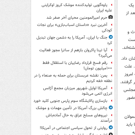
یش از یک
یاوه‌گویی تولیدکننده موشک کروز اوکراینی
علیه ایران
مشارکت بعد از
حرم امیرالمومنین محیای آخر صفر شد
آخرین نبرد «داستان اسباب‌بازی» برای نجات
کودکی
وادث و
جنگ با ایران، آمریکا را به دشمن جهان تبدیل
است
کرد
آیا تینا پاکروان بازهم از ساترا مجوز فعالیت
می‌گیرد؟
د را نشان داد.
رقم فسخ قرارداد رضاییان با استقلال فقط
کرد. علت
۱۰۰میلیون تومان!
امروز
یمن: نقشه عربستان برای حمله به صنعاء را در
نطفه خفه کردیم
گرفتند.
آمریکا اوایل شهریور میزبان مجمع آژانس
ر مجلس
انرژی اتمی می‌شود
 آن حضور
بازسازی پالایشگاه سوم پارس جنوبی کلید خورد
چالش بزرگ آمریکا در تأمین مهمات و موشک
نیروهای مسلح عراق به حال آماده‌باش
بوده است. اما مشمولان
درآمدند
باید
روایتی از تحول سیاسی اجتماعی در آمریکا!
ه