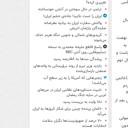
جلس
تغییری کرده؟
ترامپ در حال سوختن در آتشی خودساخته
ایران را تست نکنید! جاده‌ی خشم ایران!
ال
واکنش سفارت ایران به بیانیه مغرضانه
نمایندگان پارلمان اتریش
کریدورهای شمالی و جنوبی تنگه هرمز حذف
ز نهضت
می‌شوند
به
پاسخ قاطع ملیحه محمدی به نسخه
یاست و
تسلیم‌طلبی روی آنتن BBC
پرشدگی سدها به ۵۸درصد رسید
ل دوم
بازدید وزیر نیرو از روند برق‌رسانی به واحدهای
صنعتی بازسازی‌شده
(خاتمی
زنجیرهایی که آمریکا را به زیر سطح آب
می‌کشند!
دم
تثبیت دستاوردهای نظامی ایران در مرزهای
 اعمال شده (حتی با انتخابات ۴۸
غربی در سایه جنگ رمضان
) بوده است. پس بعد از
دانا وایت به بن‌بست رسید
«کمانِ پرنده» چینی برای شکار کروزها به ایران
می‌آید
وابی
۷۰ درصد از صهیونیست‌ها نگران سلامت
دون
انتخابات هستند