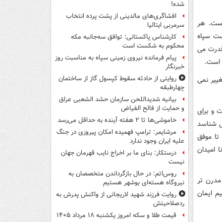
شده!
افشاگری‌های مالدینی از پشت پرده انتخاب
است. هر
سرمربی ایتالیا
ست سپاه
کارشناس پاکستانی: توافق سه‌جانبه مکه
محکوم به شکست است
قدرت می
پیام فرمانده نیروی زمینی سپاه به مناسبت روز
 است.
خبرنگار
روایتی از حادثه سقوط کپسول گاز از ساختمان
ییر نمی
چهارطبقه
بیانیه شدیداللحن سازمان حشد الشعبی عراق
و حمایت از فالح الفیاض
ت و برای
خاموشی‌ها تا ۲ هفته آینده به حداقل می‌رسد
ی شناسد
مرشایمر: ترامپ فهمیده امکان پیروزی در جنگ
تا موفق
علیه ایران وجود ندارد
 امیدان
درستکار: بنای ما بر اخراج نایب قهرمان جهان
نیست
روس‌اتم: در حال بازگرداندن متخصصان به
مدرن تر
نیروگاه هسته‌ای بوشهر هستیم
م ایمان
روایت فرزند شهید لاریجانی از واکنش پدرش به
ردصلاحیتش
قیمت طلا و سکه امروز یکشنبه ۱۸ مرداد ۱۴۰۵