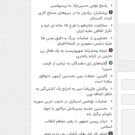
پاسخ نهایی حسین‌نژاد به پرسپولیس
پزشکیان: برادران ما در نیروهای مسلح کاری
کردند کارستان
مخالفت نتانیاهو با طرح ۱۵ ماده ای غزه و
تکرار لفاظی علیه ایران
تصاویری از عملیات بزرگ و دقیق یمنی ها
علیه دشمن سعودی در المخا+فیلم
حمله وحشیانه صهیونیست به یک فعال زن
خارجی در کرانه باختری
گلایه‌های رای دهندگان به ترامپ از قیمت
بنزین!
گاردین: حملات یمن نخستین آزمون «توافق
مکه» است
واکنش علیرضا دبیر به اخراج یک کشتی‌گیر به
خاطر اضافه وزن
عملیات تهاجمی اسرائیل در جنوب غربی سوریه
نخستین جلسه مدیرعامل تراکتور با جواد
نکونام برگزار شد
دیدار رییس جمهور با رهبر معظم انقلاب
اسلامی
اعزام زائر اولی‌های آبادانی به زیارت امام