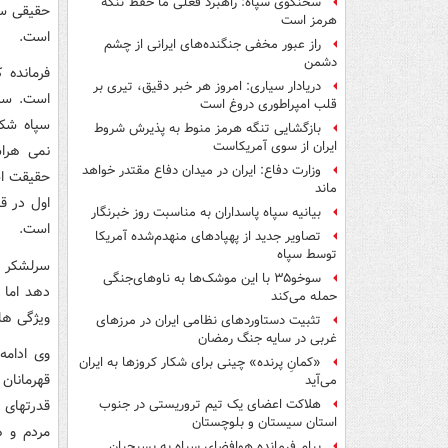
سخنگوی سپاه: راهبرد فعلی ما حفظ تنگه
حقیقی سپ
هرمز است
است.
راز عبور مخفی جنگنده‌های ایرانی از چشم
دشمن
فرمانده 
دریادار سیاری: امروز هر خبر دقیق، تیری بر
است. سپا
قلب امپراطوری دروغ است
سپاه شکل
بازگشایی تنگه هرمز منوط به پذیرش شروط
ایران از سوی آمریکاست
نمی هرا
وزارت دفاع: ایران در میدان دفاع مقتدر خواهد
حقیقت اس
ماند
اول در ق
بیانیه سپاه پاسداران به مناسبت روز خبرنگار
است.
تصاویر جدید از پهپادهای منهدم‌شده آمریکا
توسط سپاه
سرلشکر س
سوخو۳۵ با این موشک‌ها به ناوهای‌جنگی
دهد اما 
حمله می‌کند
ویژگی ها
تثبیت دستاوردهای نظامی ایران در مرزهای
غربی در سایه جنگ رمضان
وی ادامه
«کمانِ پرنده» چینی برای شکار کروزها به ایران
قهرمانان
می‌آید
قدرتهای ز
هلاکت اعضای یک تیم تروریستی در جنوب
استان سیستان و بلوچستان
مردم و 
پیام فرمانده هوافضای سپاه به بسیجیان