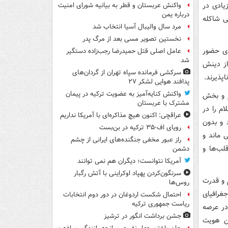
یات زیادی در
واکنش عربستان و قطر به بیانیه شورای امنیت
درباره یمن
ی شاکله
مرد سال والیبال آسیا انتخاب شد
نخستین تصویر مسی بعد از مرگ پدر
ای حضور
عامل اصلی قتل حمیدرضا رجب‌زاده دستگیر
شد
از دینش
سرکشی فرمانده سپاه تهران از گردان‌های
پذیرند.
پدافند هوایی لشکر ۲۷
واکنش کنایه‌آمیز به عضویت ترکیه در پیمان
م و بخش
مشترک با عربستان
ام را در
عراقچی: اکنون هیچ مذاکره‌ای با آمریکا نداریم
 و بدون
رویای اف-۳۵ ترکیه در بن‌بست
ی ماند و
راز عبور مخفی جنگنده‌های ایرانی از چشم
لب‌ها و
دشمن
آمریکا نتوانست؛ دیگران هم نمی توانند
سرنگون‌کردن پهپاد اوکراینی با آتش رگبار
 و قدرت
روس‌ها
غرافیای
احتمال شکست اردوغان در دور دوم انتخابات
ریاست جمهوری ترکیه
در عرصه
جشن برداشت انگور در ترشیز
ن هویت