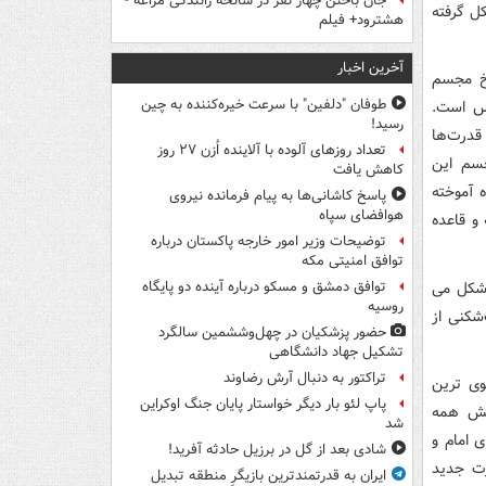
جان باختن چهار نفر در سانحه رانندگی مراغه -
ل گرفته
هشترود+ فیلم
آخرین اخبار
یخ مجسم
طوفان "دلفین" با سرعت خیره‌کننده به چین
دس است.
رسید!
قدرت‌ها
تعداد روزهای آلوده با آلاینده اُزن ۲۷ روز
سم این
کاهش یافت
 آموخته
پاسخ کاشانی‌ها به پیام فرمانده نیروی
هوافضای سپاه
و قاعده
توضیحات وزیر امور خارجه پاکستان درباره
توافق امنیتی مکه
 شکل می
توافق دمشق و مسکو درباره آینده دو پایگاه
روسیه
شکنی از
حضور پزشکیان در چهل‌وششمین سالگرد
تشکیل جهاد دانشگاهی
تراکتور به دنبال آرش رضاوند
وی ترین
پاپ لئو بار دیگر خواستار پایان جنگ اوکراین
ایش همه
شد
ی امام و
شادی بعد از گل در برزیل حادثه آفرید!
ت جدید
ایران به قدرتمندترین بازیگرِ منطقه تبدیل