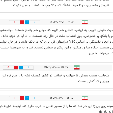
نتیجش بشه این، دوتا حرف قشنگ که مثلا چپ ها گفتند و عمل نکردند
۱۳:۰۷ - ۱۴۰۲/۰۳/۰۱
1
2
قدرت خارجی داریم، یه ابرنفوذ داخلی هم داریم که خیلی هم واضح هستند مواضعشون
 و یا بانکهای خصوصی. روی اعصاب ملت در حال رژه هستند، با مافیا در حوزه خانه،
ماشین و ایجاد نقدینگی بر اساس 80% داراییهای کل ایران که در بانک دارند و در حال تولید
ی هستند. بنگاه سازی میکنن و این پیگیری سختی نیست. نیازی به سروصدا نیست،
 میخواهد همین.
۱۴:۵۷ - ۱۴۰۲/۰۳/۰۱
0
1
شجاعت هست بعدش تا جهالت و خباثت تو کشور ضعیف نشه یا از بین نره این
چیزایی که گفتی هست
۱۴:۰۰ - ۱۴۰۲/۰۳/۰۱
3
1
سپاه روی پروژه ای کار کند که ما را از مسیر تقابل با غرب خارج کند اینهمه هزینه د
به باد داد