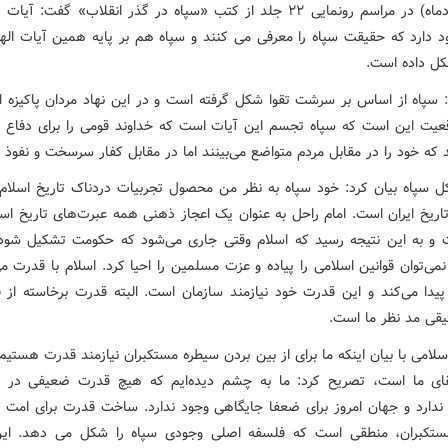
اول خردادماه) در مراسم رونمایی ۲۲ جلد از کتب «سپاه در گذر انقلاب» گفت: آ
د دارد که حقیقت سپاه را معرفی می کنند و سپاه هم بر پایه همین آیات اله
کل داده است.
: سپاه از اساس بر سرشت تقوا شکل گرفته است و در این نهاد مردان پاکیزه 
اقعیت این است که سپاه تجسم این آیات است که خداوند قومی را برای دفاع 
د که خود را در مقابل مردم متواضع می‌بینند اما در مقابل کفار سرسخت و نفوذ نا
کل سپاه بیان کرد: خود سپاه به نظر من محصول تجربیات دردناک تاریخ اسلا
اریخ ایران است. امام راحل به عنوان یک اعجاز ذهنی همه عبرت‌های تاریخ اسل
 و به این نتیجه رسید که اسلام وقتی جاری می‌شود که حکومت تشکیل شود
ی‌توان قوانین اسلامی را پیاده و عزت مسلمین را احیا کرد. اسلام با قدرت م
دا می‌کند و این قدرت خود نیازمند سازمان است. البته قدرت برخاسته از ق
یقی مد نظر ما است.
لامی با بیان اینکه ما برای از بین بردن سیطره مستکبران نیازمند قدرت هستیم
ی ما است، تصریح کرد: ما به چشم دیده‌ایم که هیچ قدرت ضعیفی در ج
ندارد و جهان امروز برای ضعفا جایگاهی وجود ندارد. ساخت قدرت برای امت 
ستکبران، منطقی است که فلسفه اصلی وجودی سپاه را شکل می دهد. ای