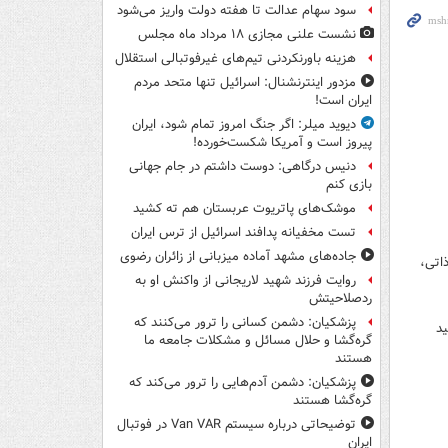
سود سهام عدالت تا هفته دولت واریز می‌شود
نشست علنی مجازی ۱۸ مرداد ماه مجلس
هزینه باورنکردنی تیم‌های غیرفوتبالی استقلال
مزدور اینترنشنال: اسرائیل تنها متحد مردم
ایران است!
دیوید میلر: اگر جنگ امروز تمام شود، ایران
پیروز است و آمریکا شکست‌خورده!
دنیس درگاهی: دوست داشتم در جام جهانی
بازی کنم
موشک‌های پاتریوت عربستان هم ته‌ کشید
تست مخفیانه پدافند اسرائیل از ترس ایران
جاده‌های مشهد آماده میزبانی از زائران رضوی
اتی،
روایت فرزند شهید لاریجانی از واکنش او به
ردصلاحیتش
پزشکیان: دشمن کسانی را ترور می‌کنند که
د
گره‌گشا و حلال مسائل و مشکلات جامعه ما
هستند
پزشکیان: دشمن آدم‌هایی را ترور می‌کند که
گره‌گشا هستند
توضیحاتی درباره سیستم Van VAR در فوتبال
ایران