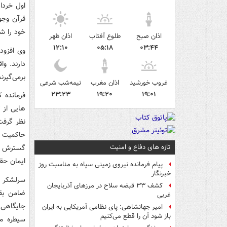
قرآن وجو
خود را ش
اذان صبح
طلوع آفتاب
اذان ظهر
۱۲:۱۰
۰۵:۱۸
۰۳:۴۴
وی افزود
دارند. و
برمی‌گیرن
غروب خورشید
اذان مغرب
نیمه‌شب شرعی
۲۳:۲۳
۱۹:۲۰
۱۹:۰۱
فرمانده 
هایی از ت
نظر گرفت
حاکمیت نم
تازه های دفاع و امنیت
گسترش پی
ایمان حق
پیام فرمانده نیروی زمینی سپاه به مناسبت روز
خبرنگار
سرلشکر س
کشف ۳۳ قبضه سلاح در مرزهای آذربایجان
ضامن بقا
غربی
جایگاهی 
امیر جهانشاهی: پای نظامی آمریکایی به ایران
باز شود آن را قطع می‌کنیم
سیطره م