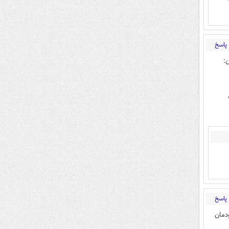
پاسخ
:
پاسخ
ودمان