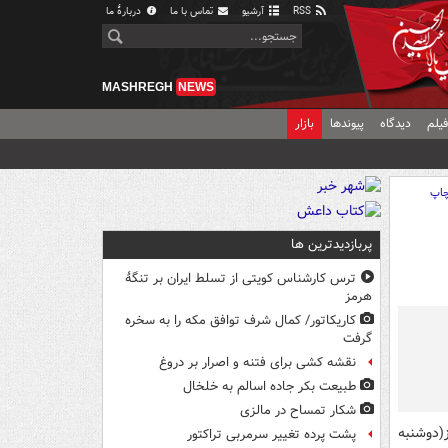
RSS
آرشیو
تماس با ما
دربارهٔ ما
MASHREGH
NEWS
یلم
دیدگاه
پیوندها
بازار
اپ
پربازدیدترین ها
ترس کارشناس کویتی از تسلط ایران بر تنگۀ
هرمز
کاریکاتور/ کمال شرف توافق مکه را به سخره
گرفت
نقشه کشی برای فتنه و اصرار بر دروغ
طبیعت بکر جاده اسالم به خلخال
شکار تمساح در مالزی
(دوشنبه
پشت پرده تغییر سرمربی تراکتور