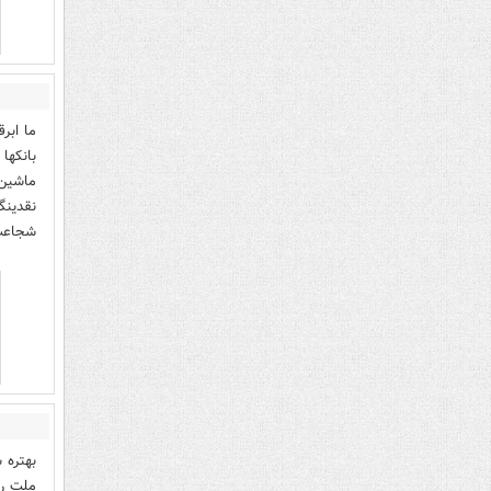
ما ابر
بانکها
نقدینگ
شجاعت
بهتره 
ملت را 