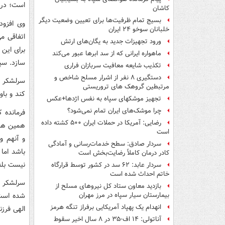
است؛ در
کاشان
بسیج تمام ظرفیت‌ها برای تعیین وضعیت دیگر
وی افزود
خلبانان سوخو ۲۴ ایران
اتفاقی م
ورود تجهیزات جدید به یگان‌های ارتش
برای این
ماهواره ایرانی که از سد ابرها عبور می‌کند
سازد. سپ
تکذیب شایعه معافیت سربازان فراری
دستگیری ۸ نفر از اشرار مسلح شاخص و
سرلشکر س
مرتبطین گروهک های تروریستی
کند و باو
تجهیز موشکهای سپاه به نفس اژدها+عکس
چرا موشک‌های ایران تمام نمی‌شود؟
فرمانده ک
رضایی: آمریکا در حملات ایران ۵۰۰ کشته داده
همین هم 
است
و آنهم و
سردار صادق: سطح خدمات‌رسانی و آمادگی
باشد اما
کادر درمان کاملاً رضایت‌بخش است
نیست بله
سردار عابد: ۶۲ سد در کشور توسط قرارگاه
خاتم احداث شده است
سرلشکر س
بازدید معاون ستاد کل نیروهای مسلح از
شده است.
بیمارستان سیار سپاه در مرز مهران
انهدام یک پهپاد آمریکایی برفراز تنگه هرمز
الهی فرز
آناتولی: ۱۴ اف-۳۵ در ۸ سال اخیر سقوط