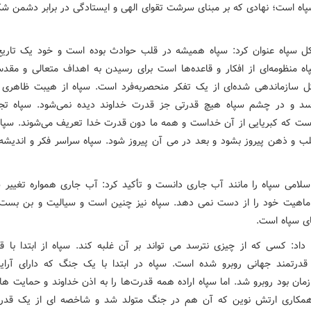
اه است؛ نهادی که بر مبنای سرشت تقوای الهی و ایستادگی در برابر دشمن شک
کل سپاه عنوان کرد: سپاه همیشه در قلب حوادث بوده است و خود یک تار
ه منظومه‌ای از افکار و قاعده‌ها است برای رسیدن به اهداف متعالی و مق
 سازماندهی شده‌ای از یک تفکر منحصربه‌فرد است. سپاه از هیبت ظاهری 
سد و در چشم سپاه هیچ قدرتی جز قدرت خداوند دیده نمی‌شود. سپاه تج
ت که کبریایی از آن خداست و همه ما ‌دون قدرت خدا تعریف می‌شوند. سپاه
لب و ذهن پیروز بشود و بعد در می آن پیروز شود. سپاه سراسر فکر و اندیشه 
لامی سپاه را مانند آب جاری دانست و تأکید کرد: آب جاری همواره تغییر
ماهیت خود را از دست نمی دهد. سپاه نیز چنین است و سیالیت و بن بست‌
ی سپاه است.
 داد: کسی که از چیزی نترسد می تواند بر آن غلبه کند. سپاه از ابتدا با ق
 قدرتمند جهانی روبرو شده است. سپاه در ابتدا با یک جنگ که دارای آر
مان بود روبرو شد. اما سپاه اراده همه قدرت‌ها را به اذن خداوند و حمایت ها
همکاری ارتش نوین که آن هم در جنگ متولد شد و شاخصه ای از یک قدر