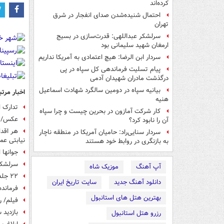
کرده‌اند
احتمال شنیده‌شدن صدای انفجار در شرق
تهران
سرلشکر عبداللهی: قدرت‌سازی در بسیج
ارمغان شهید سلیمانی بود
سردار ابن الرضا: هیچ اعتمادی به آمریکا نداریم
پیام تسلیت فرماندهی کل سپاه در پی
درگذشت مادران شهیدان آدمی
بیانیه سپاه در دومین سالگرد شهادت اسماعیل
اخبار مرتب
هنیه
تدارک ا
کار شرکت آمازون در بحرین چیست و چرا سپاه
عکس/ گ
آن را نابود کرد؟
هر اقدا
سردار سنایی‌راد: حامیان آمریکا در منطقه ناچار
نیابتی عم
به بازنگری در روابط خود هستند
جوانها 
سرلشکر
آپ آهنگ
موزیک شاه
۲۲ جلد از کتب «سپاه در گذر انقلاب» رونمایی شد
دانلود آهنگ جدید
سایت تاریخ ایران
فرمانده
بهترین هتل های استانبول
فیلم/ ر
بازدید 
رزرو هتل استانبول