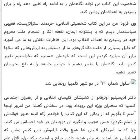
شخصیت این کتاب می تواند نگاهمان را به ادامه راه تغییر دهد راه را برای
رسیدن به اهدافمان روشن کند. ‌
وی افزود: من در این کتاب شخصیتی انقلابی، خردمند استراتژیست، فقیهی
سیاستمدار دیدم که با پشتوانه ایمان، نقطه اتکا و انسجام ملت محروم
خود در رسیدن به اهداف انقلاب بود. این خاطرات انقلابی به ما می آموزد
که دلیل بسیاری از عقب ماندگی‌های ما از دستیابی به ارزش‌هایی که سالها
برای آن مبازره کردیم این است که خودمان هستیم که نخواستیم تغییر
کنیم. باید نگاهمان را تغییر دهیم تا بتوانیم جامعه را به نفع محرومان
تغییر دهیم.
دکتر ادیسیلیو اوئرفانو از کشیشان کلیسای انقلابی و از رهبران اجتماعی
کلمبیا که سخنران ویژه این رویداد بود، در سخنانی گفت: من امروز اینجا
آمدم تا بگویم که از زمانی که این کتاب را خواندم (که البته هنوز خواندش
را تمام نکردم) حسی عجیب و انگیزه ای دوچندان در خود احساس می کنم،
چرا که ما آمریکای لاتینی ها هیچ وقت فراموش نمی کنیم زمانی که
اسپانیایی ها آمدند نه برای هدیه دادن صلح و امنیت بلکه برای قتل عام