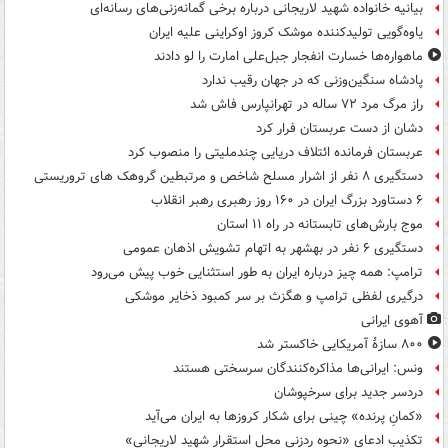
بیانیه خانواده شهید لاریجانی درباره برخی گمانه‌زنی‌های رسانه‌ای
یاوه‌گویی تولیدکننده موشک کروز اوکراینی علیه ایران
ماهواره‌ها خسارت انفجار جبل‌علی امارت را لو دادند
پادشاه سنگین‌وزنی که در جهان رقیب ندارد
راز مرگ مرد ۷۲ ساله در تهرانپارس فاش شد
دشان از دست عربستان فرار کرد
عربستان فرمانده ائتلاف دریایی چندملیتی را منصوب کرد
دستگیری ۸ نفر از اشرار مسلح شاخص و مرتبطین گروهک های تروریستی
۶ دستاورد بزرگ ایران در ۱۶۰ روز رهبری رهبر انقلاب
موج بارش‌های تابستانه در راه ۱۱ استان
دستگیری ۶ نفر در بهشهر به اتهام تشویش اذهان عمومی
ترامپ: همه چیز درباره ایران به طور استثنایی خوب پیش می‌رود
درگیری لفظی ترامپ و هگزث بر سر کمبود ذخایر موشکی
آهوی ایرانی
۸۰۰ سازۀ آمریکایی خاکستر شد
ونس: ایرانی‌ها مذاکره‌کنندگان سرسختی هستند
دردسر جدید برای سرخپوشان
«کمانِ پرنده» چینی برای شکار کروزها به ایران می‌آید
تکذیب ادعای «نحوه ردزنی محل استقرار شهید لاریجانی»