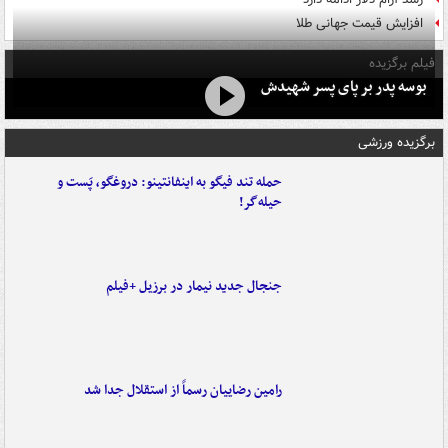
افزایش قیمت جهانی طلا
فیلم برگزیده
بوسه‌ پدر بر پای پسر شهیدش
برگزیده ورزشی
حمله تند فیگو به اینفانتینو: دروغگو، پَست‌ و
حیله‌گر!
جنجال جدید نیمار در برزیل +فیلم
رامین رضاییان رسماً از استقلال جدا شد