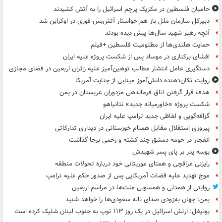
حامیان فلسطین در مکزیک پرچم اسرائیل را به آتش کشیدند
دبیرکل سازمان ملل باز هم خواستار آتش‌بس فوری در اوکراین شد
آنچه رهبر شهید سال‌ها پیش دیده بودند
حمایت هلندی‌ها از مظلومیت فلسطین +فیلم
افشای برکناری در موساد پس از شکست پروژه علیه ایران
دستگیری عامل انتشار مطالب توهین‌آمیز علیه زائران اربعین در فضای مجازی
روایت تکان‌دهنده دانش‌آموز مینابی از جنایت آمریکا
هدف قرار گرفتن اتاق‌ فرماندهی مزدوران عربستان در یمن
شکست پروژه «خاورمیانه جدید» نتانیاهو
گزافه‌گویی و لفاظی جدید ترامپ علیه ایران
پیروزی استقلال مقابل همنام خوزستانی در دیداری تدارکاتی
انفجار در حومه دمشق چند کشته و زخمی برجا گذاشت
بوسه‌ پدر بر پای پسر شهیدش
رایزنی عراقچی و همتای موریتانی خود درباره تحولات منطقه
موج تهدید علیه قضات آمریکایی پس از صدور حکم علیه ترامپ
روایتی از همدلی و همسویی ملت‌ها در مراسم اربعین
یمن: جهان به‌زودی صدای ناله سعودی‌ها را خواهد شنید
یونیفل: ارتش اسرائیل در یک روز ۱۱۳ توپ به جنوب لبنان شلیک کرده است