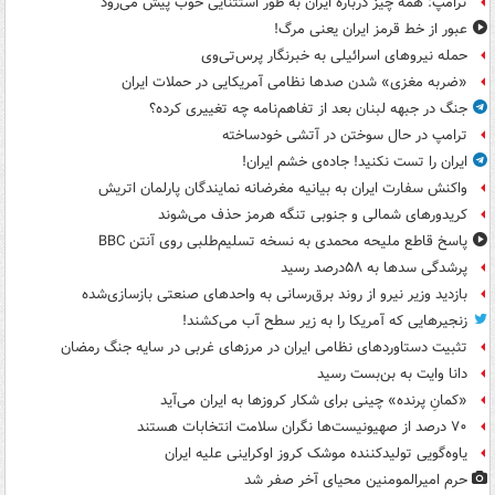
ترامپ: همه چیز درباره ایران به طور استثنایی خوب پیش می‌رود
عبور از خط قرمز ایران یعنی مرگ!
حمله نیروهای اسرائیلی به خبرنگار پرس‌تی‌وی
«ضربه مغزی» شدن صدها نظامی آمریکایی در حملات ایران
جنگ در جبهه لبنان بعد از تفاهم‌نامه چه تغییری کرده؟
ترامپ در حال سوختن در آتشی خودساخته
ایران را تست نکنید! جاده‌ی خشم ایران!
واکنش سفارت ایران به بیانیه مغرضانه نمایندگان پارلمان اتریش
کریدورهای شمالی و جنوبی تنگه هرمز حذف می‌شوند
پاسخ قاطع ملیحه محمدی به نسخه تسلیم‌طلبی روی آنتن BBC
پرشدگی سدها به ۵۸درصد رسید
بازدید وزیر نیرو از روند برق‌رسانی به واحدهای صنعتی بازسازی‌شده
زنجیرهایی که آمریکا را به زیر سطح آب می‌کشند!
تثبیت دستاوردهای نظامی ایران در مرزهای غربی در سایه جنگ رمضان
دانا وایت به بن‌بست رسید
«کمانِ پرنده» چینی برای شکار کروزها به ایران می‌آید
۷۰ درصد از صهیونیست‌ها نگران سلامت انتخابات هستند
یاوه‌گویی تولیدکننده موشک کروز اوکراینی علیه ایران
حرم امیرالمومنین محیای آخر صفر شد