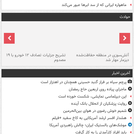
ماهواره ایرانی که از سد ابرها عبور می‌کند
حوادث
تصادف مرگبار در محور اهواز–شوش ۲
آتش‌سوزی در منطقه حفاظت‌شده
تشریح جزئیات تصادف ۱۲ خودرو با ۱۹
پا
دیزمار مهار شد
مصدوم
آخرین اخبار
پرچم سیاه بر فراز گنبد حسینی همچنان در اهتزاز است
ماجرای پیاده روی اربعین حاج رمضان
این دیپلماسی نمایشی، شکست خورده است
روایت پزشکیان از انحلال بانک آینده
شمیم خوش رضوی در هوای بین‌الحرمین
هشدار افسر ارشد آمریکایی به کاخ سفید +فیلم
موشک‌های بالستیک ایران؛ چالش راهبردی آمریکا
باید افراد کارآمدتر را به کار گرفت