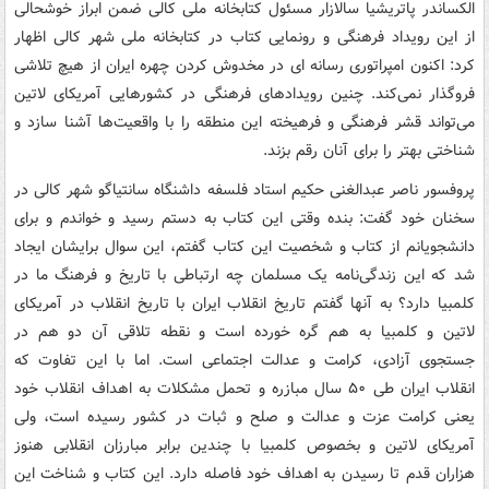
الکساندر پاتریشیا سالازار مسئول کتابخانه ملی کالی ضمن ابراز خوشحالی
از این رویداد فرهنگی و رونمایی کتاب در کتابخانه ملی شهر کالی اظهار
کرد: اکنون امپراتوری رسانه ای در مخدوش کردن چهره ایران از هیچ تلاشی
فروگذار نمی‌کند. چنین رویدادهای فرهنگی در کشورهایی آمریکای لاتین
می‌تواند قشر فرهنگی و فرهیخته این منطقه را با واقعیت‌ها آشنا سازد و
شناختی بهتر را برای آنان رقم بزند.
پروفسور ناصر عبدالغنی حکیم استاد فلسفه داشنگاه سانتیاگو شهر کالی در
سخنان خود گفت: بنده وقتی این کتاب به دستم رسید و خواندم و برای
دانشجویانم از کتاب و شخصیت این کتاب گفتم، این سوال برایشان ایجاد
شد که این زندگی‌نامه یک مسلمان چه ارتباطی با تاریخ و فرهنگ ما در
کلمبیا دارد؟ به آنها گفتم تاریخ انقلاب ایران با تاریخ انقلاب در آمریکای
لاتین و کلمبیا به هم گره خورده است و نقطه تلاقی آن دو هم در
جستجوی آزادی، کرامت و عدالت اجتماعی است. اما با این تفاوت که
انقلاب ایران طی ۵۰ سال مبازره و تحمل مشکلات به اهداف انقلاب خود
یعنی کرامت عزت و عدالت و صلح و ثبات در کشور رسیده است، ولی
آمریکای لاتین و بخصوص کلمبیا با چندین برابر مبارزان انقلابی هنوز
هزاران قدم تا رسیدن به اهداف خود فاصله دارد. این کتاب و شناخت این