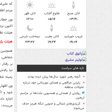
که علیرضا
مردم اطلا
اذان صبح
طلوع آفتاب
اذان ظهر
۱۲:۱۰
۰۵:۱۶
۰۳:۴۱
وی خطاب 
اکنون نز
هیئت نظا
غروب خورشید
اذان مغرب
نیمه‌شب شرعی
هیئت رئ
۲۳:۲۲
۱۹:۲۴
۱۹:۰۴
همچنین 
بر رفتار 
تازه های سیاست
اما بالا
زمینه شف
آنچه رهبر شهید سال‌ها پیش دیده بودند
رایزنی عراقچی و همتای موریتانی خود درباره
تحولات منطقه
شود و اگ
روایتی از همدلی و همسویی ملت‌ها در مراسم
اربعین
اجازه دا
کریدورهای شمالی و جنوبی تنگه هرمز حذف
می‌رسد، م
می‌شوند