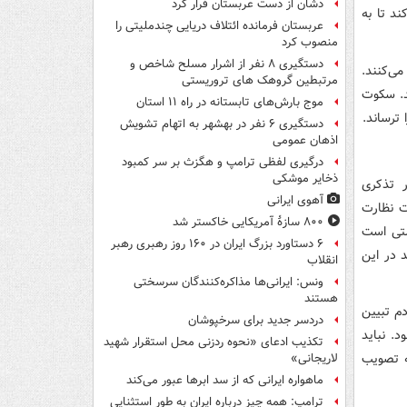
دشان از دست عربستان فرار کرد
ند تا به
عربستان فرمانده ائتلاف دریایی چندملیتی را
منصوب کرد
دستگیری ۸ نفر از اشرار مسلح شاخص و
ی‌کنند.
مرتبطین گروهک های تروریستی
د. سکوت
موج بارش‌های تابستانه در راه ۱۱ استان
ترساند.
دستگیری ۶ نفر در بهشهر به اتهام تشویش
اذهان عمومی
درگیری لفظی ترامپ و هگزث بر سر کمبود
ذخایر موشکی
 تذکری
آهوی ایرانی
ورای اسلامی به کمیسیون اصل ۹۰ و هیأت نظارت
۸۰۰ سازۀ آمریکایی خاکستر شد
رستی است
۶ دستاورد بزرگ ایران در ۱۶۰ روز رهبری رهبر
 در این
انقلاب
ونس: ایرانی‌ها مذاکره‌کنندگان سرسختی
هستند
 شفاف برای مردم تبیین
دردسر جدید برای سرخپوشان
. نباید
تکذیب ادعای «نحوه ردزنی محل استقرار شهید
ه تصویب
لاریجانی»
ماهواره ایرانی که از سد ابرها عبور می‌کند
ترامپ: همه چیز درباره ایران به طور استثنایی