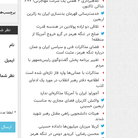
کلاهبرداری ۴ همتی یک شرکت مهاجرتی؛ ۳۰۰
شاکی تاکنون
برچسب‌ها
خدمت‌رسانی قهرمان بدنسازی ایران به زائرین
اربعین
تلاقی دو اراده پولادین در هندسه قدرت
نظر شم
صلح در تنگه هرمز در گرو خروج آمریکا از
منطقه!
نام
فضای مذاکرات فنی و سیاسی ایران و عمان
درباره تنگه هرمز، مثبت است
ایمیل
تغییر برنامه پخش گفت‌وگوی رئیس‌جمهور با
مردم
مذاکرات با عمانی‌ها وارد فاز تازه‌ای شده است
نظر شما 
اطلاعیه دفتر رهبر انقلاب در مورد یک ادعای
کذب
آجورلو: ایران با آمریکا مذاکره‌ای ندارد
واکنش کاربران فضای مجازی به مناسبت
اربعین حسینی
*
لطفا عدد م
هیئات دانشجویی راهی مقتل رهبر شهید
شدند
کربلا میزبان میلیون‌ها دلداده حسینی
محسن رضایی: کریدور دومی در تنگه هرمز