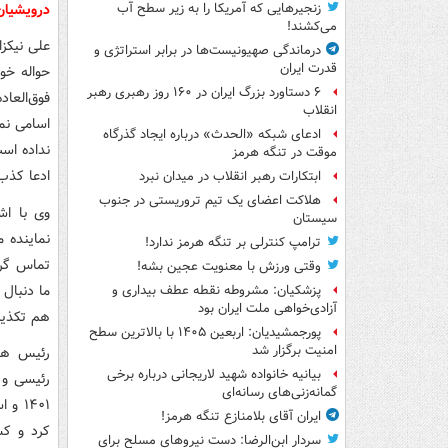
درویشیان
زنجیرهایی که آمریکا را به زیر سطح آب
می‌کشند!
درماندگی صهیونیست‌ها در برابر استراتژی و
قدرت ایران
حواله خو
۶ دستاورد بزرگ ایران در ۱۶۰ روز رهبری رهبر
فوق‌العاد
انقلاب
اسامی نم
ادعای شبکه «الحدث» درباره ایجاد گذرگاه
نداده اس
موقت در تنگه هرمز
ادعا کذب
ابتکارات رهبر انقلاب در میدان نبرد
هلاکت اعضای یک تیم تروریستی در جنوب
سیستان
نماینده 
ترامپ کنترلی بر تنگه هرمز ندارد!
وقتی ورزش با معنویت عجین بشه!
ما دنبال
پزشکیان: مشروطه نقطه عطف بیداری و
آزادی‌خواهی ملت ایران بود
هم تکذیب
پورجمشیدیان: اربعین ۱۴۰۵ با بالاترین سطح
امنیت برگزار شد
بیانیه خانواده شهید لاریجانی درباره برخی
گمانه‌زنی‌های رسانه‌ای
ایران آقای بلامنازع تنگه هرمز!
کرد و کس
سردار ابن‌الرضا: دست نیروهای مسلح برای