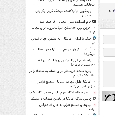
۷۰ درصد از صهیونیست‌ها نگران سلامت
انتخابات هستند
ودرو
یاوه‌گویی تولیدکننده موشک کروز اوکراینی
علیه ایران
حرم امیرالمومنین محیای آخر صفر شد
آخرین نبرد «داستان اسباب‌بازی» برای نجات
کودکی
جنگ با ایران، آمریکا را به دشمن جهان تبدیل
کرد
آیا تینا پاکروان بازهم از ساترا مجوز فعالیت
می‌گیرد؟
رقم فسخ قرارداد رضاییان با استقلال فقط
۱۰۰میلیون تومان!
یمن: نقشه عربستان برای حمله به صنعاء را در
نطفه خفه کردیم
آمریکا اوایل شهریور میزبان مجمع آژانس
انرژی اتمی می‌شود
بازسازی پالایشگاه سوم پارس جنوبی کلید خورد
چالش بزرگ آمریکا در تأمین مهمات و موشک
نیروهای مسلح عراق به حال آماده‌باش
درآمدند