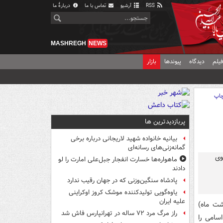
RSS
آرشیو
تماس با ما
دربارهٔ ما
MASHREGH
NEWS
یلم
دیدگاه
پیوندها
بازار
اپ
پربازدیدترین ها
بیانیه خانواده شهید لاریجانی درباره برخی
گمانه‌زنی‌های رسانه‌ای
ماهواره‌ها خسارت انفجار جبل‌علی امارت را لو
دادند
پادشاه سنگین‌وزنی که در جهان رقیب ندارد
یاوه‌گویی تولیدکننده موشک کروز اوکراینی
علیه ایران
ی صبح امروز (یکشنبه ۱۷ اردیبهشت ماه)
راز مرگ مرد ۷۲ ساله در تهرانپارس فاش شد
سامی را