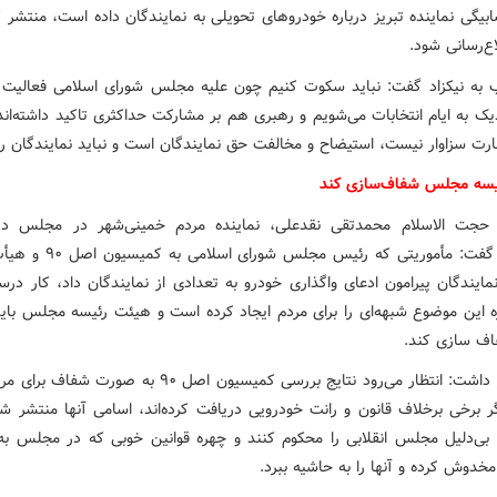
بیگی نماینده تبریز درباره خودروهای تحویلی به نمایندگان داده است، منتشر ک
ع‌رسانی شود.
به نیکزاد گفت: نباید سکوت کنیم چون علیه مجلس شورای اسلامی فعالیت م
دیک به ایام انتخابات می‌شویم و رهبری هم بر مشارکت حداکثری تاکید داشته‌ان
رت سزاوار نیست، استیضاح و مخالفت حق نمایندگان است و نباید نمایندگان را 
یسه مجلس شفاف‌سازی کند
حجت الاسلام محمدتقی نقدعلی، نماینده مردم خمینی‌شهر در مجلس در
شفاهی، گفت: مأموریتی که رئیس مجلس ش
نمایندگان پیرامون ادعای واگذاری خودرو به تعدادی از نمایندگان داد، کار د
خره این موضوع شبهه‌ای را برای مردم ایجاد کرده است و هیئت رئیسه مجلس باید
اف سازی کند.
وی اظهار داشت: انتظار می‌رود نتایج بررسی کمیسیون اصل ۹۰ به صورت
ر برخی برخلاف قانون و رانت خودرویی دریافت کرده‌اند، اسامی آنها منتشر شود
د بی‌دلیل مجلس انقلابی را محکوم کنند و چهره قوانین خوبی که در مجلس ب
خدوش کرده و آنها را به حاشیه ببرد.