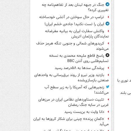
جنگ در جبهه لبنان بعد از تفاهم‌نامه چه
تغییری کرده؟
ترامپ در حال سوختن در آتشی خودساخته
ایران را تست نکنید! جاده‌ی خشم ایران!
واکنش سفارت ایران به بیانیه مغرضانه
نمایندگان پارلمان اتریش
کریدورهای شمالی و جنوبی تنگه هرمز حذف
می‌شوند
پاسخ قاطع ملیحه محمدی به نسخه
تسلیم‌طلبی روی آنتن BBC
پرشدگی سدها به ۵۸درصد رسید
بازدید وزیر نیرو از روند برق‌رسانی به واحدهای
صنعتی بازسازی‌شده
حمید نوری با
زنجیرهایی که آمریکا را به زیر سطح آب
می‌کشند!
ی بلند
تثبیت دستاوردهای نظامی ایران در مرزهای
غربی در سایه جنگ رمضان
دانا وایت به بن‌بست رسید
«کمانِ پرنده» چینی برای شکار کروزها به ایران
می‌آید