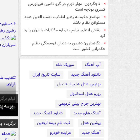
تاجگردون: مهار تورم در گرو تامین غیرتورمی
کسری بودجه است
مواضع حکیمانه رهبر انقلاب، نصب العین همه
مسئولان نظام باشد
رهبری رهب
بقائی ادعای ترامپ درباره مذاکرات با ایران را رد
کرد
نگاهداری: دشمن به دنبال فرسودگی نظام
حکمرانی کشور است
آپ آهنگ
موزیک شاه
دانلود آهنگ جدید
سایت تاریخ ایران
تکذیب شای
فراری
بهترین هتل های استانبول
رزرو هتل استانبول
فیلم برگزی
بهترین جراح بینی ترمیمی
بوسه‌ پ
آهنگ های جدید
دانلود آهنگ جدید
پرشین هتل
ثبت نام بیمه اربعین
برگزیده و
آهنگ جدید
مزایده خودرو