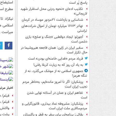
پاسخ پُر است
مطرح است
تکذیب ادعای «نحوه ردزنی محل استقرار شهید
لاریجانی»
نیکزاد ت
شناسایی و بازداشت ۲۱مزدور موساد در کرمان
اسلامی ه
تهاتر ۱۶۷۳ میلیارد تومان از اموال شرکت‌های
تراستی
مبراست و
آجورلو: ایجاد دوقطبی «جنگ و صلح‌» بازی
دشمن است
سفیر ایران در ژاپن: همان فاجعه هیروشیما در
حال تکرار است
فریاد مردم «فدایی خامنه‌ای بودن» است
به یاد آن روز که به زیارت کربلا رفتی!
جمهوری اسلامی نه از موشک می‌گذرد، نه از
تنگه هرمز!
پزشکیان: اگر تا امروز مانده‌ایم، به‌خاطر مردم
نجیب ایران است
اخبار مرتب
تفاهم ایران و عمان در آستانه نهایی شدن
فیلم/ د
است
فیلم/ 
پزشکیان: مشروطه نماد بیداری، قانون‌گرایی و
واکنش و
مردم‌سالاری ملت ایران است
پشت پر
بقائی: برنامه‌ای برای سفر به قطر و پاکستان