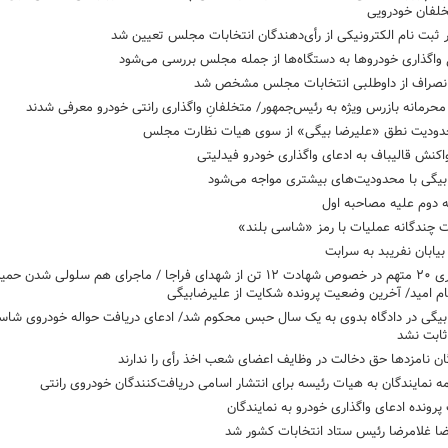
لفان خودرویی
 ثبت نام الکترونیکی از رأی‌دهندگان انتخابات مجلس تعیین شد
واگذاری خودروها به دستگاه‌ها از جمله مجلس بررسی می‌شود
نصراف از داوطلبی انتخابات مجلس مشخص شد
حرمانه بازرس ویژه به رئیس‌جمهور/ متخلفانِ واگذاری رانتی خودرو معرفی شدند
دودیت نطق «علیرضا بیگی» از سوی هیات نظارت مجلس
اکنش قالیباف به ادعای واگذاری خودرو فیدلیتی
بیگی با محدودیت‌های بیشتری مواجه می‌شود
 دوم علیه مصاحبه اول
ت چندگانه عملیات با رمز «شاسی بلند»
بیابان نفریبد به سرابت
دستگیری ۲۰ متهم در خصوص شهادت ۱۲ تن از شهدای فراجا / ماجرای هم سلولی شدن 
ام امید/ آخرین وضعیت پرونده شکایت از علیرضابیگی
بیگی در دادگاه بدوی به یک سال حبس محکوم شد/ ادعای دریافت حواله خودروی شاس
 ثابت نشد
ان نامزدها حق دخالت در وظایف اعضای شعب اخذ رأی را ندارند
ه نمایندگان به هیات رئیسه برای انتشار اسامی دریافت‌کنندگان خودروی رانتی
پرونده ادعای واگذاری خودرو به نمایندگان
ا غلامرضا رئیس ستاد انتخابات کشور شد