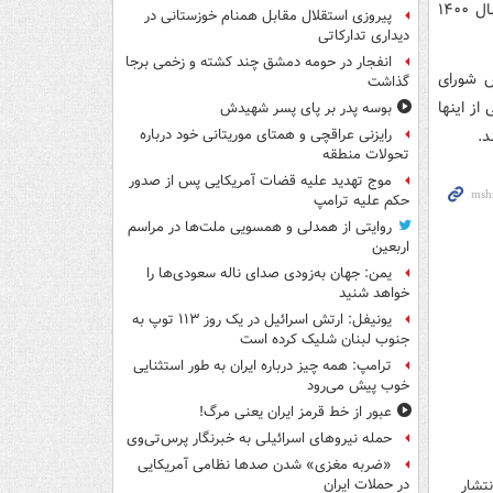
استیضاح کرد. علیرضابیگی هم یک سوال داشت که رابطه خودروهایی که در تیر ماه سال ۱۴۰۰
پیروزی استقلال مقابل همنام خوزستانی در
دیداری تدارکاتی
انفجار در حومه دمشق چند کشته و زخمی برجا
س شورای
گذاشت
ز اینها
بوسه‌ پدر بر پای پسر شهیدش
د.
رایزنی عراقچی و همتای موریتانی خود درباره
تحولات منطقه
موج تهدید علیه قضات آمریکایی پس از صدور
حکم علیه ترامپ
روایتی از همدلی و همسویی ملت‌ها در مراسم
اربعین
یمن: جهان به‌زودی صدای ناله سعودی‌ها را
خواهد شنید
یونیفل: ارتش اسرائیل در یک روز ۱۱۳ توپ به
جنوب لبنان شلیک کرده است
ترامپ: همه چیز درباره ایران به طور استثنایی
خوب پیش می‌رود
عبور از خط قرمز ایران یعنی مرگ!
حمله نیروهای اسرائیلی به خبرنگار پرس‌تی‌وی
«ضربه مغزی» شدن صدها نظامی آمریکایی
در حملات ایران
تشار