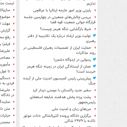
لیست متخ
نداریم
سازوکار
رایزنی وزیر امور خارجه ایتالیا با عراقچی
موضوع 
بررسی چالش‌های جمعیتی در چهارمین جلسه
قرارگاه جوانی جمعیت قوه قضا
مهلت ا
شرط بازگشایی تنگه هرمز چیست؟
گزارش م
توئیت وزیر ارشاد درباره یک تکذیبیه از دفتر
رفع مح
رهبری
فیلم/ و
حمایت ایران از تصمیمات رهبران فلسطینی در
علیرضا
روند مذاکرات
مصاحبه
رسوایی در اردوگاه دشمن!
مأموری
عمان از ایستادگی ایران در زمینه تنگه هرمز
تا غول 
خرسند است!
پیش‌بینی رئیس کمیسیون امنیت ملی از آینده
فردی به ن
جنگ
علیرضا
سفیر جدید پاکستان با مومنی دیدار کرد
در دادگاه
پشت پرده پخش هدفمند شایعه استعفای
نمایندگ
رئیس‌جمهور
متن نام
مرزهای زبان و امنیت ملی
جزئیات 
برگزاری دادگاه پرونده کثیرالشاکی «تات موتور
تاک» با ۲۹۷۹ شاکی
محمدرض