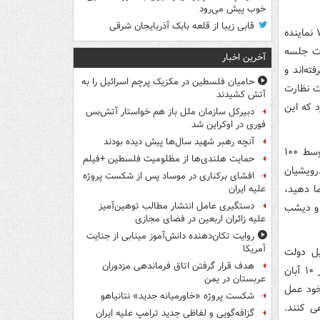
خوب پیش می‌رود
قابی زیبا از قلعه بابک آذربایجان شرقی
علی نیکزاد در پاسخ به این تذکر، گفت: علیرضابیگی مطلبی را بیان کرده بود که ۷۰ تا ۷۵ نماینده
رت جلسه
آخرین اخبار
ته‌اند و
حامیان فلسطین در مکزیک پرچم اسرائیل را به
ت نظارت
آتش کشیدند
 که این
دبیرکل سازمان ملل باز هم خواستار آتش‌بس
فوری در اوکراین شد
آنچه رهبر شهید سال‌ها پیش دیده بودند
وی با اشاره به سخنان اخیر بازرس ویژه رئیس جمهور در خصوص دریافت خودرو توسط ۱۰۰
حمایت هلندی‌ها از مظلومیت فلسطین +فیلم
رویشیان
افشای برکناری در موساد پس از شکست پروژه
 به ما دهید،
علیه ایران
دستگیری عامل انتشار مطالب توهین‌آمیز
 و دیشب
علیه زائران اربعین در فضای مجازی
روایت تکان‌دهنده دانش‌آموز مینابی از جنایت
آمریکا
رماه سال ۱۴۰۰ قبل از تشکیل دولت
هدف قرار گرفتن اتاق‌ فرماندهی مزدوران
رئیسی و قبل از رأی اعتماد در ۱۰ شهریورم اه ۱۴۰۰ به فاطمی امین و استیضاح اول در ۱۰ آبان
عربستان در یمن
قلابی خود عمل
شکست پروژه «خاورمیانه جدید» نتانیاهو
ی کنند.
گزافه‌گویی و لفاظی جدید ترامپ علیه ایران