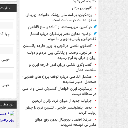
گشوده نمی‌شود
نظرات
گاوچران بزدل
پزشکیان: برنامه ملی پزشک خانواده، زیربنای
تحقق عدالت در سلامت است
در کمین تروریست‌ها و آماده پاسخ قاطعیم
چرا گد
توضیح معاون دفتر پزشکیان درباره انتشار
گفت‌وگوی رئیس‌جمهوری با مردم
گفتگوی تلفنی عراقچی با وزیر خارجه پاکستان
عراقچی: وحدت و یگانگی بین مردم و دولت
ایران و عراق به اوج رسیده
خیلی چ
گفت‌وگوی تلفنی وزرای امور خارجه ایران و
سلطنت عمان
هشدار القاصی درباره توقف پروژه‌های قضایی؛
«معطل اعتبار نمانید»
خیلی چ
پزشکیان: ایران خواهان گسترش تنش و ناامنی
در منطقه نیست
جزئیات جدید از میزان تردد زائران اربعین
این مطالب
ده‌ها اینفلوئنسر خارجی، تشییع قرن را چطور
روایت کردند
عارف: اقتصاد دیجیتال بدون رفع موانع
مقرراتی توسعه نمی‌یابد