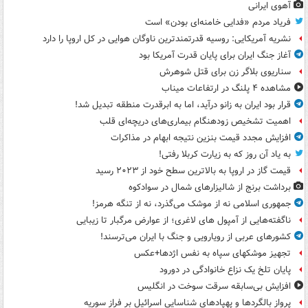
آهوی ایرانی
فریاد مردم «فدایی خامنه‌ای بودن» است
نشریه آمریکایی: روسیه قدرتمندترین ناوگان هوایی در کل اروپا را دارد
آغاز جنگ ایران برای پایان قدرت آمریکا بود
سناریوی بلاگر زن برای قتل شوهرش
مشاهده ۴ پلنگ در ارتفاعات میناب
قرار بود ایران به زانو درآید، اما به ابرقدرت منطقه تبدیل شد!
اهمیت تشخیص زودهنگام بیماری‌های دریچه‌ای قلب
افزایش مجدد قیمت بنزین نتیجه ابهام در مذاکرات
به یاد آن روز که به زیارت کربلا رفتی!
قیمت گاز در اروپا به بالاترین سطح خود از ۲۰۲۳ رسید
برداشت برنج از شالیزارهای شمال در سوادکوه
جمهوری اسلامی نه از موشک می‌گذرد، نه از تنگه هرمز!
ناگفته‌هایی از آمپول های لاغری؛ از عوارض مرگبار تا زیبایی
کشورهای عربی از رویارویی و جنگ با ایران می‌ترسند!
تجهیز موشکهای سپاه به نفس اژدها+عکس
پایان تلخ یک نزاع خانوادگی در دورود
افزایش بی‌سابقه سرقت سوخت در انگلیس
پرواز بالگردها و پهپادهای شناسایی اسرائیل بر فراز سوریه