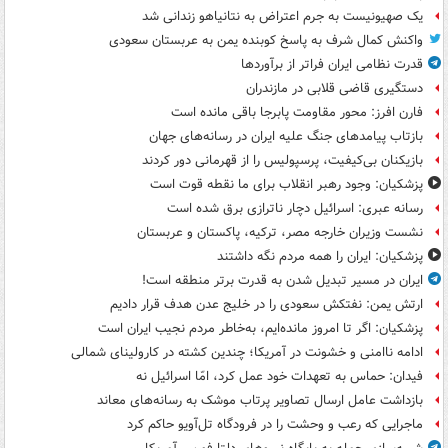
یک صهیونیست به جرم اعتراض به نتانیاهو زندانی شد
واکنش کمال شرف به پاسخ کوبنده یمن به عربستان سعودی
قدرت نظامی ایران فراتر از برآوردها
دستگیری قاضی قلابی در مازندران
فارن افرز: محور مقاومت پابرجا باقی مانده است
بازتاب پیامدهای جنگ علیه ایران در رسانه‌های جهان
بازیکنان بی‌کیفیت، پرسپولیس را از قهرمانی دور کردند
پزشکیان: وجود رهبر انقلاب برای ما نقطه قوت است
رسانه عبری: اسرائیل دچار ناترازی برق شده است
نشست وزیران خارجه مصر، ترکیه، پاکستان و عربستان
پزشکیان: ایران را همه مردم نگه داشتند
ایران در مسیر تبدیل شدن به قدرت برتر منطقه است!
ارتش یمن: نفتکش سعودی را در خلیج عدن هدف قرار دادیم
پزشکیان: اگر تا امروز مانده‌ایم، به‌خاطر مردم نجیب ایران است
ادامه ناامنی و خشونت در آمریکا؛ چندین کشته در کارولینای شمالی
فیدان: حماس به تعهدات خود عمل کرد، امّا اسرائیل نه
بازداشت عامل ارسال تصاویر پرتاب موشک به رسانه‌های معاند
ماجرایی که رعب و وحشت را در فرودگاه تل‌آویو حاکم کرد