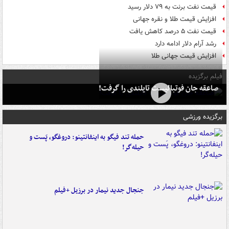
قیمت نفت برنت به ۷۹ دلار رسید
افزایش قیمت طلا و نقره جهانی
قیمت نفت ۵ درصد کاهش یافت
رشد آرام دلار ادامه دارد
افزایش قیمت جهانی طلا
فیلم برگزیده
صاعقه جان فوتبالیست تایلندی را گرفت!
برگزیده ورزشی
حمله تند فیگو به اینفانتینو: دروغگو، پَست‌ و
حیله‌گر!
جنجال جدید نیمار در برزیل +فیلم