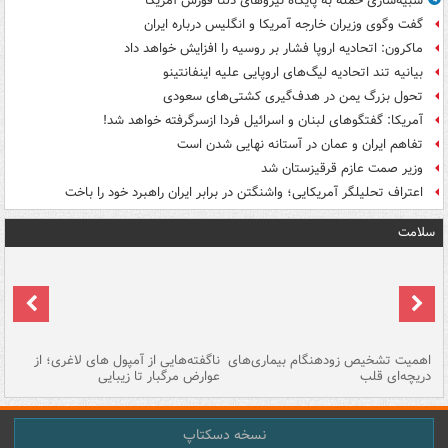
شبیه‌سازی حمله به پایگاه نیروهای دلتا فورس آمریکا
گفت وگوی وزیران خارجه آمریکا و انگلیس درباره ایران
ماکرون: اتحادیه اروپا فشار بر روسیه را افزایش خواهد داد
بیانیه تند اتحادیه لیگ‌های اروپایی علیه اینفانتینو
تحول بزرگ یمن در هدف‌گیری کشتی‌های سعودی
آمریکا: گفتگوهای لبنان و اسرائیل فردا ازسرگرفته خواهد شد!
تفاهم ایران و عمان در آستانه نهایی شدن است
وزیر صمت عازم قرقیزستان شد
اعتراف تحلیلگر آمریکایی؛ واشنگتن در برابر ایران راهبرد خود را باخت
سلامت
اهمیت تشخیص زودهنگام بیماری‌های
ناگفته‌هایی از آمپول های لاغری؛ از
دریچه‌ای قلب
عوارض مرگبار تا زیبایی
تا
نسخه دسکتاپ