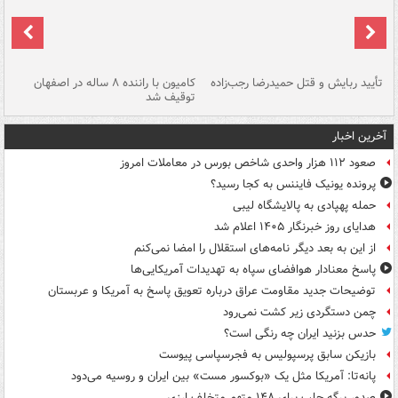
تأیید ربایش و قتل حمیدرضا رجب‌زاده
کامیون با راننده ۸ ساله در اصفهان
"س
توقیف شد
آخرین اخبار
صعود ۱۱۲ هزار واحدی شاخص بورس در معاملات امروز
پرونده یونیک فایننس به کجا رسید؟
حمله پهپادی به پالایشگاه لیبی
هدایای روز خبرنگار ۱۴۰۵ اعلام شد
از این به بعد دیگر نامه‌های استقلال را امضا نمی‌کنم
پاسخ معنادار هوافضای سپاه به تهدیدات آمریکایی‌ها
توضیحات جدید مقاومت عراق درباره تعویق پاسخ به آمریکا و عربستان
چمن دستگردی زیر کشت نمی‌رود
حدس بزنید ایران چه رنگی است؟
بازیکن سابق پرسپولیس به فجرسپاسی پیوست
پانه‌تا: آمریکا مثل یک «بوکسور مست» بین ایران و روسیه می‌دود
صدور برگه جلب برای ۱۴۸ متهم متخلف ارزی