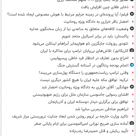
ذخایر طلای چین افزایش یافت
فیلم/ آیا پرونده‌ای در زمینه جرایم مرتبط با هوش مصنوعی ایجاد شده است؟
احضار باقر خرازی به دادگاه ویژه روحانیت
وضعیت کافه‌های متعلق به ساعدی نیا از زبان سخنگوی عدلیه
پاکستان: باید در برابر اسرائیل متحد شویم
تئودور روزولت جایگزین ناو هواپیمابر آبراهام لینکلن می‌شود
کاریکاتور/ تلاش‌های بی‌پایان ترامپ برای مذاکره با ایران
اخراج بدون تعارف در انتظار فرد خاطی پرسپولیس
اتمام بودجه پنتاگون در آستانه گسترش جنگ
وقتی ترامپ ریاست‌جمهوری را دستگاه پول‌سازی می‌بیند!
ترکیه: توافق مکه علیه ایران یا هیچ کشور دیگری نیست
جهانگیر: آقای خرازی به دادگاه ویژه روحانیت احضار شد
افشای رسوایی جاسوسی سازمان ملل برای رژیم صهیونیستی
توافق برای برگزاری دیدار دوستانه ایران و آذربایجان
ابراهیم صادقی سرمربی سایپا شد
تاکید وزارت خارجه بر لزوم روشن شدن ابعاد جنایت تروریستی مراز شریف
آماده سازی ضریح نورانی امیرالمومنین برای ایام پایانی صفر
تأیید ربایش و قتل حمیدرضا رجب‌زاده