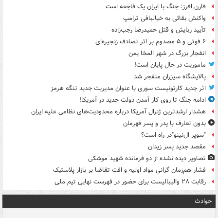
فارن افرز: جنگ با ایران یک فاجعه است
واکنش بقائی به خیالبافی ترامپ
تأیید ربایش و قتل حمیدرضا رجب‌زاده
۶ فوتی و ۵ مصدوم بر اثر تصادف زنجیره‌ای
انفجار بزرگ در شهر المخا یمن
ماموریت در حال پایان است!
پالایشگاه سیزران منفجر شد
اثر جدید کارتونیست سوری با عنوان مدیریت جدید تنگه هرمز
ادامه جنگ تا روی کار آمدن دولت جدید در آمریکا!
هشدار ارشدترین ژنرال آمریکا درباره محدودیت‌های نظامی علیه ایران
بدون تعارف با پدر و پسر قهرمان
"سوپر ال‌نینو"در راه است؟
مقصد جدید پسر زیدان
تصاویر دیده‌ نشده از دو فرمانده شهید موشکی
فشار هم‌زمان گرانی مواد اولیه و افت تقاضا بر بازار پلاستیک
رقابت ۲۸ والیبالیست برای حضور در فهرست نهایی تیم ملی
حوادث