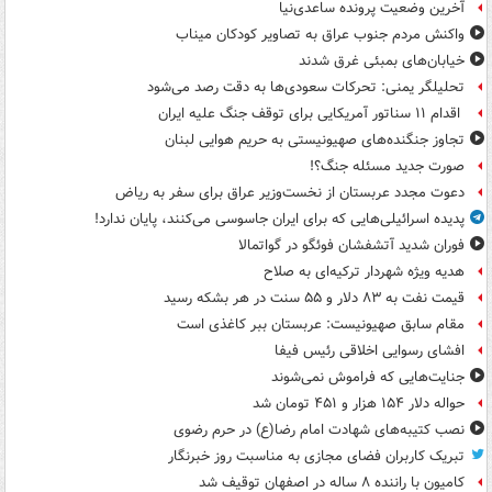
آخرین وضعیت پرونده ساعدی‌نیا
واکنش مردم جنوب عراق به تصاویر کودکان میناب
خیابان‌های بمبئی غرق شدند
تحلیلگر یمنی: تحرکات سعودی‌ها به دقت رصد می‌شود
اقدام ۱۱ سناتور آمریکایی برای توقف جنگ علیه ایران
تجاوز جنگنده‌های صهیونیستی به حریم هوایی لبنان
صورت جدید مسئله جنگ؟!
دعوت مجدد عربستان از نخست‌وزیر عراق برای سفر به ریاض
پدیده اسرائیلی‌هایی که برای ایران جاسوسی می‌کنند، پایان ندارد!
فوران شدید آتشفشان فوئگو در گواتمالا
هدیه ویژه شهردار ترکیه‌ای به صلاح
قیمت نفت به ۸۳ دلار و ۵۵ سنت در هر بشکه رسید
مقام سابق صهیونیست: عربستان ببر کاغذی است
افشای رسوایی اخلاقی رئیس فیفا
جنایت‌هایی که فراموش نمی‌شوند
حواله دلار ۱۵۴ هزار و ۴۵۱ تومان شد
نصب کتیبه‌های شهادت امام رضا(ع) در حرم رضوی
تبریک کاربران فضای مجازی به مناسبت روز خبرنگار
کامیون با راننده ۸ ساله در اصفهان توقیف شد