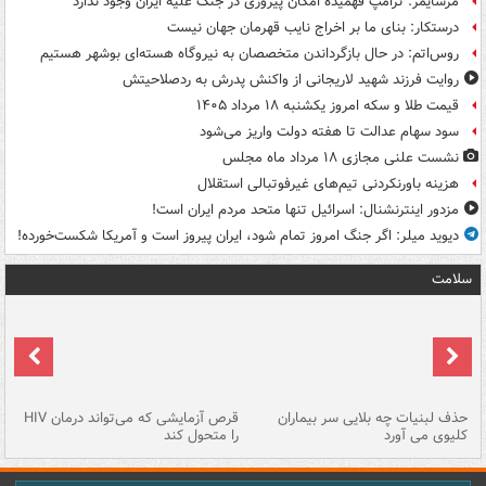
مرشایمر: ترامپ فهمیده امکان پیروزی در جنگ علیه ایران وجود ندارد
درستکار: بنای ما بر اخراج نایب قهرمان جهان نیست
روس‌اتم: در حال بازگرداندن متخصصان به نیروگاه هسته‌ای بوشهر هستیم
روایت فرزند شهید لاریجانی از واکنش پدرش به ردصلاحیتش
قیمت طلا و سکه امروز یکشنبه ۱۸ مرداد ۱۴۰۵
سود سهام عدالت تا هفته دولت واریز می‌شود
نشست علنی مجازی ۱۸ مرداد ماه مجلس
هزینه باورنکردنی تیم‌های غیرفوتبالی استقلال
مزدور اینترنشنال: اسرائیل تنها متحد مردم ایران است!
دیوید میلر: اگر جنگ امروز تمام شود، ایران پیروز است و آمریکا شکست‌خورده!
سلامت
حذف لبنیات چه بلایی سر بیماران
قرص آزمایشی که می‌تواند درمان HIV
عل
کلیوی می آورد
را متحول کند
قل