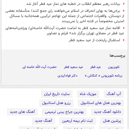
بیانات رهبر معظم انقلاب در خطبه های نماز عید فطر آغاز شد
برخی‌ها به بهای انحراف در اسلام می‌خواهند رای جمع کنند/ متأسفانه بعضی
از دوستان، واقعیات اجتماعی از جمله این تهاجم ترکیبی همه‌جانبه با مسائل
امنیتی مخصوصاً در فتنه اخیر را نمی‌بینند
اقامه نماز عید سعید فطر به امامت حضرت آیت‌الله خامنه‌ای/ ویژه‌برنامه‌های
عید فطر در مصلای تهران برگزار شد+ فیلم و تصاویر
استقبال پایتخت از عید سعید فطر
برچسب‌ها
تلویزیون
عید فطر
عید سعید فطر
حضرت آیت الله خامنه ای
برنامه تلویزیونی « کنکاش »
دکتر فوادایزدی
آپ آهنگ
موزیک شاه
سایت تاریخ ایران
بهترین هتل های استانبول
رزرو هتل استانبول
دانلود آهنگ جدید
بهترین جراح بینی ترمیمی
آهنگ های جدید
پرشین هتل
ثبت نام بیمه اربعین
آهنگ جدید