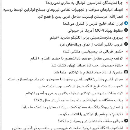
چرا نمایندگان فدراسیون فوتبال به مالزی نمی‌روند؟
انهدام انبارهای سوخت و تجهیزات نظامی نیروهای مسلح اوکراین توسط روسیه
انصارالله: عربستان اینترنت ساحل غربی یمن را قطع کرد
ایران تمام خلیج فارس را کنترل می‌کند!
سقوط پهپاد MQ-۹ آمریکا در جیبوتی
پیروزی منچسترسیتی برابر اتلتیکو مادرید +فیلم
غروب دلگیر آفتاب از نمای ویرانه‌های غزه
حضور قربانی در پرسپولیس منتفی شد؟
توقف چلسی مقابل جوهور دارالتعظیم با حضور زاهدی +فیلم
جنازه حمیدرضا رجب‌زاده اطراف تهران کشف شد
عکس/ قرارداد جواد نکونام با تراکتور امضا شد
سردار قاسم رضایی: قانون فعلی برخورد با مجرمان، نیازمند بهینه‌سازی است
تصویب کلیات طرح تنگه هرمز در کمیسیون امنیت ملی
توضیحات مدیرعامل تراکتور درباره برکناری ربیعی و آمدن نکونام
پرتاب سه‌گانه ماهواره‌های منظومه سلیمانی در سال ۱۴۰۵
زلنسکی: پیونگ‌یانگ به مسکو کمک می‌کند، سئول به کمک ما بیاید
نکونام: با چشم باز تراکتور را انتخاب کردم
طوفان سقف خانه‌ها را در روسیه از جا ‌کند!
اطلاعیه باشگاه خیبر درباره صفحات غیررسمی و منتسب در فضای مجازی