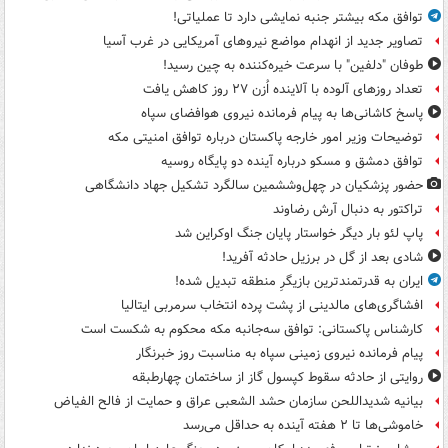
توافق مکه بیشتر جنبه نمایشی دارد تا عملیاتی!
تصاویر جدید از انهدام مواضع نیروهای آمریکایی در غرب آسیا
طوفان "دلفین" با سرعت خیره‌کننده به چین رسید!
تعداد روزهای آلوده با آلاینده اُزن ۲۷ روز کاهش یافت
پاسخ کاشانی‌ها به پیام فرمانده نیروی هوافضای سپاه
توضیحات وزیر امور خارجه پاکستان درباره توافق امنیتی مکه
توافق دمشق و مسکو درباره آینده دو پایگاه روسیه
حضور پزشکیان در چهل‌وششمین سالگرد تشکیل جهاد دانشگاهی
تراکتور به دنبال آرش رضاوند
پاپ لئو بار دیگر خواستار پایان جنگ اوکراین شد
شادی بعد از گل در برزیل حادثه آفرید!
ایران به قدرتمندترین بازیگرِ منطقه تبدیل شده!
افشاگری‌های مالدینی از پشت پرده انتخاب سرمربی ایتالیا
کارشناس پاکستانی: توافق سه‌جانبه مکه محکوم به شکست است
پیام فرمانده نیروی زمینی سپاه به مناسبت روز خبرنگار
روایتی از حادثه سقوط کپسول گاز از ساختمان چهارطبقه
بیانیه شدیداللحن سازمان حشد الشعبی عراق و حمایت از فالح الفیاض
خاموشی‌ها تا ۲ هفته آینده به حداقل می‌رسد