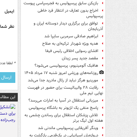
بازیکن سابق پرسپولیس به فجرسپاسی پیوست
اخراج بدون تعارف در انتظار فرد خاطی
ایمیل
پرسپولیس
توافق برای برگزاری دیدار دوستانه ایران و
نظر شما 
آذربایجان
ابراهیم صادقی سرمربی سایپا شد
هدیه ویژه شهردار ترکیه‌ای به صلاح
افشای رسوایی اخلاقی رئیس فیفا
مقصد جدید پسر زیدان
*
لطفا عدد م
هافبک آلومینیوم، پرسپولیسی می‌شود؟
روزنامه‌های ورزشی امروز ‌شنبه ۱۷ مرداد ۱۴۰۵
مورینیو هرگز نباید از رئال مادرید جدا می‌شد
رقابت ۲۸ والیبالیست برای حضور در فهرست
نهایی تیم ملی
این مطالب
میزبانی استقلال در آسیا به امارات می‌رسد؟
پاسخ منفی یک لژیونر به باشگاه پرسپولیس
تلاش پزشکان استقلال برای رساندن چشمی به
هفته اول لیگ برتر
وینگر آفریقایی پرسپولیس ماندنی شد
دروازه‌بان اسپانیایی در یک‌قدمی بازگشت به