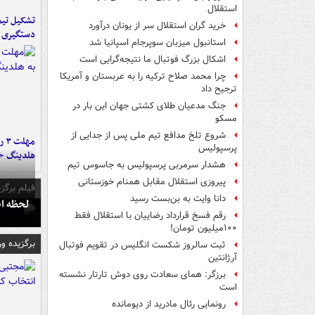
استقلال
تشکیل تیم 
خرید گران استقلال سر از یونان درآورد
دستگیری ع
استانبول میزبان سوپرجام اسپانیا شد
اشکال بزرگ فوتبال ما نتیجه‌گرایی است
چرا محمد صلاح ترکیه را به عربستان و آمریکا
ترجیح داد
جنگ مدعیان طلای کشتی جهان این بار در
مسکو
شروع تلخ مدافع تیم ملی پس از جدایی از
مه
پرسپولیس
هلدینگ خ
هشدار سرمربی پرسپولیس به جاسوس تیم
پیروزی استقلال مقابل همنام خوزستانی
فیلم برگزی
دانا وایت به بن‌بست رسید
لحظه انفجار جایگاه
رقم فسخ قرارداد رضاییان با استقلال فقط
۱۰۰میلیون تومان!
برگزیده و
ثبت سالروز شکست انگلیس در تقویم فوتبال
آرژانتین
برزگر: همای سعادت روی دوش تارتار نشسته
است
رونمایی رئال مادرید از دیومانده