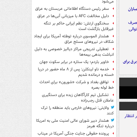
می‌شود
اران
سفر رئیس دستگاه اطلاعاتی عربستان به عراق
دلیل مخالفت AFC با میزبانی آبی‌ها در عراق
سخنگوی ارتش: نظم ایرانی حاکم بر تنگه
غیرقابل بازگشت است
هشدار الموسوی درباره توطئه آمریکا برای ایجاد
شکاف در نیروهای مسلح عراق
تعطیلی تدریجی مراکز دیالیز خصوصی به دلیل
انباشت بدهی بیمه‌ها
 برق برای
خاویر باردم؛ یک ستاره در برابر سکوت جهان
خدمه ناو لینکلن: پس از ۸ ماه حضور در دریا
خسته و درمانده‌ شدیم
توافق بغداد و شرکت «شورون» برای احداث
خط لوله بصره
تشکیل تیم کارآگاهان زبده برای دستگیری
عاملان قتل رجب‌زاده
ولایتی: نیروهای خارجی باید منطقه را ترک
کنند
هشدار دبیر شورای عالی امنیت ملی به امریکا
درباره تنگه هرمز
پرونده حقوقی جنایت جنگی آمریکا در میناب