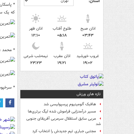
استان:
* پاسکاری
که یک سا
اذان صبح
طلوع آفتاب
اذان ظهر
۱۲:۱۰
۰۵:۱۸
۰۳:۴۳
* محمد ع
غروب خورشید
اذان مغرب
نیمه‌شب شرعی
۲۳:۲۳
۱۹:۲۱
۱۹:۰۲
* سرخپوشا
تازه های ورزش
هافبک آلومینیوم پرسپولیسی شد
مسیر درآمدزایی فراموش شده لیگ برتری‌ها
مربی سابق استقلال سرمربی آفریقای جنوبی
شد
مجتبی جباری تیم جدیدش را انتخاب کرد