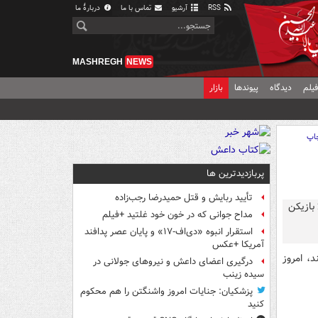
RSS
آرشیو
تماس با ما
دربارهٔ ما
MASHREGH
NEWS
یلم
دیدگاه
پیوندها
بازار
اپ
پربازدیدترین ها
تأیید ربایش و قتل حمیدرضا رجب‌زاده
مداح جوانی که در خون خود غلتید +فیلم
استقرار انبوه «دی‌اف‑۱۷» و پایان عصر پدافند
آمریکا +عکس
، امروز
درگیری اعضای داعش و نیروهای جولانی در
سیده زینب
پزشکیان: جنایات امروز واشنگتن را هم محکوم
کنید