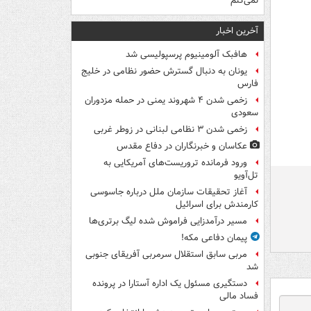
نمی‌کنم
آخرین اخبار
هافبک آلومینیوم پرسپولیسی شد
یونان به دنبال گسترش حضور نظامی در خلیج
فارس
زخمی شدن ۴ شهروند یمنی در حمله مزدوران
سعودی
زخمی شدن ۳ نظامی لبنانی در زوطر غربی
عکاسان و خبرنگاران در دفاع مقدس
ورود فرمانده تروریست‌های آمریکایی به
تل‌آویو
آغاز تحقیقات سازمان ملل درباره جاسوسی
کارمندش برای اسرائیل
مسیر درآمدزایی فراموش شده لیگ برتری‌ها
پیمان دفاعی مکه!
مربی سابق استقلال سرمربی آفریقای جنوبی
شد
دستگیری مسئول یک اداره آستارا در پرونده
فساد مالی