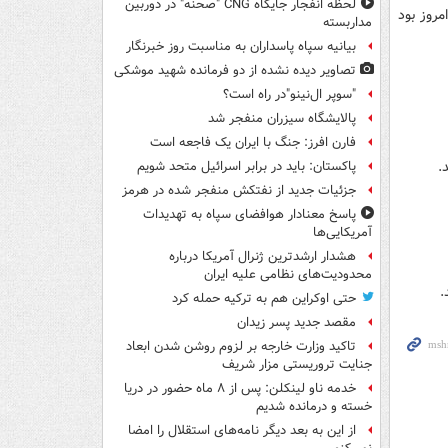
لحظه انفجار جایگاه CNG "صحنه" در دوربین
مروز بود
مداربسته
بیانیه سپاه پاسداران به مناسبت روز خبرنگار
تصاویر دیده‌ نشده از دو فرمانده شهید موشکی
"سوپر ال‌نینو"در راه است؟
پالایشگاه سیزران منفجر شد
فارن افرز: جنگ با ایران یک فاجعه است
.
پاکستان: باید در برابر اسرائیل متحد شویم
جزئیات جدید از نفتکش منفجر شده در هرمز
پاسخ معنادار هوافضای سپاه به تهدیدات
آمریکایی‌ها
هشدار ارشدترین ژنرال آمریکا درباره
محدودیت‌های نظامی علیه ایران
.
حتی اوکراین هم به ترکیه حمله کرد
مقصد جدید پسر زیدان
تاکید وزارت خارجه بر لزوم روشن شدن ابعاد
جنایت تروریستی مزار شریف
خدمه ناو لینکلن: پس از ۸ ماه حضور در دریا
خسته و درمانده‌ شدیم
از این به بعد دیگر نامه‌های استقلال را امضا