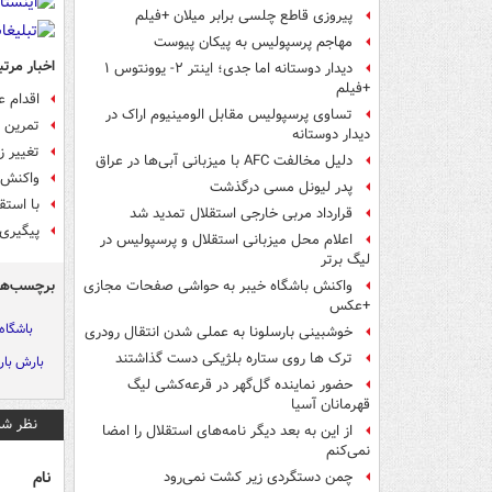
پیروزی قاطع چلسی برابر میلان +فیلم
مهاجم پرسپولیس به پیکان پیوست
اخبار مرتب
دیدار دوستانه اما جدی؛ اینتر ۲- یوونتوس ۱
+فیلم
اقدام 
تساوی پرسپولیس مقابل الومینیوم اراک در
تمرین پ
دیدار دوستانه
تغییر زمان ۲مسابقه از هفته 
دلیل مخالفت AFC با میزبانی آبی‌ها در عراق
واکنش 
پدر لیونل مسی درگذشت
با استق
قرارداد مربی خارجی استقلال تمدید شد
پیگیری
اعلام محل میزبانی استقلال و پرسپولیس در
لیگ برتر
برچسب‌ها
واکنش باشگاه خیبر به حواشی صفحات مجازی
+عکس
باشگاه
خوشبینی بارسلونا به عملی شدن انتقال رودری
ترک ها روی ستاره بلژیکی دست گذاشتند
بارش بار
حضور نماینده گل‌گهر در قرعه‌کشی لیگ
قهرمانان آسیا
نظر شم
از این به بعد دیگر نامه‌های استقلال را امضا
نمی‌کنم
نام
چمن دستگردی زیر کشت نمی‌رود