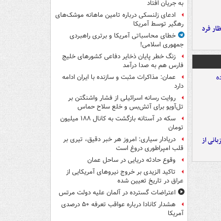
به جریان افتاد
ادعای زلنسکی درباره تامین ماهانه موشک‌های
رهگیر توسط آمریکا
ار فرد
خطای محاسباتی آمریکا و برتری راهبردی
جمهوری اسلامی!
زنگ خطر پایان ذخایر دفاعی کشورهای خلیج
فارس هم به صدا درآمد
عمان: مذاکرات مثبت و سازنده با ایران ادامه
دارد
روایت رسانه اسرائیلی از فشار واشنگتن بر
تل‌آویو برای آتش‌بس و خلع سلاح حماس
سکه در آستانه بازگشت به کانال ۱۸۸ میلیون
تومان
انی از
دریادار سیاری: امروز هر خبر دقیق، تیری بر
قلب امپراطوری دروغ است
وقوع حادثه دریایی در ساحل عمان
تاکید الزیدی بر خروج نیروهای آمریکایی از
عراق در تاریخ تعیین شده
اعتراضات گسترده در آلمان علیه دولت مرتس
هشدار کانادا درباره عواقب تعرفه ۵۰ درصدی
آمریکا