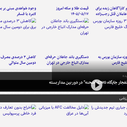
کارآگاهان زبده برای
قیمت طلا و سکه امروز
وجود شواهدی مبنی بر بمب
املان قتل رجب‌زاده
۱۴۰۵/۰۵/۱۷
لامرد با فسفر
لت ۳ روزه سازمان بورس به
دستگیری باند جاعلان حرفه‌ای
کاهش ۳ درصدی مصرف
لیج فارس
مدارک اتباع خارجی در تهران
دومین سال متوالی
ده
 CNG "صحنه" در دوربین مداربسته
رزشی