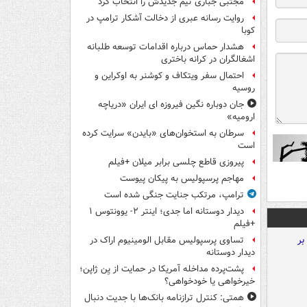
مجتبی جباری تیم جدیدش را انتخاب کرد
روایت رسانه عبری از دخالت آشکار ترامپ در
کوبا
هشدار حماس درباره اقدامات توسعه طلبانه
اشغالگران در کرانه باختری
احتمال سفر ویتکاف و کوشنر به اوکراین و
روسیه
جان دوباره نگین فیروزه ای ایران «دریاچه
ارومیه»
سرطان به استخوان‌های «بایدن» سرایت کرده
است
پیروزی قاطع چلسی برابر میلان +فیلم
مهاجم پرسپولیس به پیکان پیوست
ترامپ، مرتکب جنایت جنگی شده است
دیدار دوستانه اما جدی؛ اینتر ۲- یوونتوس ۱
+فیلم
تساوی پرسپولیس مقابل الومینیوم اراک در
دیدار دوستانه
پشت‌پرده مداخله آمریکا در حمایت از یِن ژاپن؛
خیرخواهی یا خودخواهی؟
همتی: کنترل ترازنامه بانک‌ها با جدیت دنبال