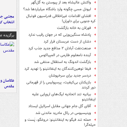
واکنش عالیشاه بعد از پیوستن به گل‌گهر
لیونل مسی چگونه وارد باشگاه میلیاردها شد؟
مجتبی جبا
افشای اقدامات غیراخلاقی فدراسیون فوتبال
کره جنوبی برای داوران!
انتخاب کر
فورلان به خانه بازگشت
پادشاه سنگین‌وزنی که در جهان رقیب ندارد
برگزیده 
دشان از دست عربستان فرار کرد
صنعت‌نفت آبادان ۲ مدافع جدید جذب کرد
آینده نامعلوم طارمی در المپیاکوس
بازگشت اندونگ به استقلال منتفی شد
فیفا توهین‌کنندگان به اینفانتینو را تهدید کرد
دردسر جدید برای سرخپوشان
عکاسان و 
بازیکنان بی‌کیفیت، پرسپولیس را از قهرمانی
مقدس
دور کردند
بیانیه تند اتحادیه لیگ‌های اروپایی علیه
اینفانتینو
آقای گل جام جهانی مقابل اسرائیل ایستاد
وینیسیوس در رئال مادرید ماندنی شد
حمله تند فیگو به اینفانتینو: دروغگو، پَست‌ و
حیله‌گر!