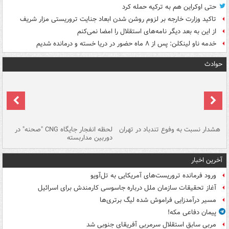
حتی اوکراین هم به ترکیه حمله کرد
تاکید وزارت خارجه بر لزوم روشن شدن ابعاد جنایت تروریستی مزار شریف
از این به بعد دیگر نامه‌های استقلال را امضا نمی‌کنم
خدمه ناو لینکلن: پس از ۸ ماه حضور در دریا خسته و درمانده‌ شدیم
حوادث
ای
هشدار نسبت به وفوع تندباد در تهران
لحظه انفجار جایگاه CNG "صحنه" در
دس
دوربین مداربسته
ات
آخرین اخبار
ورود فرمانده تروریست‌های آمریکایی به تل‌آویو
آغاز تحقیقات سازمان ملل درباره جاسوسی کارمندش برای اسرائیل
مسیر درآمدزایی فراموش شده لیگ برتری‌ها
پیمان دفاعی مکه!
مربی سابق استقلال سرمربی آفریقای جنوبی شد