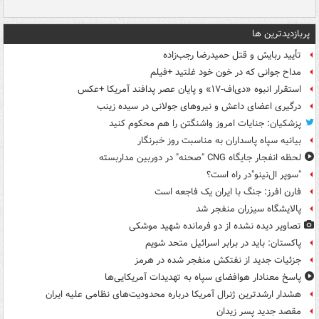
پربازدیدترین ها
تأیید ربایش و قتل حمیدرضا رجب‌زاده
مداح جوانی که در خون خود غلتید +فیلم
استقرار انبوه «دی‌اف‑۱۷» و پایان عصر پدافند آمریکا +عکس
درگیری اعضای داعش و نیروهای جولانی در سیده زینب
پزشکیان: جنایات امروز واشنگتن را هم محکوم کنید
بیانیه سپاه پاسداران به مناسبت روز خبرنگار
لحظه انفجار جایگاه CNG "صحنه" در دوربین مداربسته
"سوپر ال‌نینو"در راه است؟
فارن افرز: جنگ با ایران یک فاجعه است
پالایشگاه سیزران منفجر شد
تصاویر دیده‌ نشده از دو فرمانده شهید موشکی
پاکستان: باید در برابر اسرائیل متحد شویم
جزئیات جدید از نفتکش منفجر شده در هرمز
پاسخ معنادار هوافضای سپاه به تهدیدات آمریکایی‌ها
هشدار ارشدترین ژنرال آمریکا درباره محدودیت‌های نظامی علیه ایران
مقصد جدید پسر زیدان