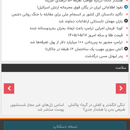
هشدار کانادا درباره عواقب تعرفه ۵۰ درصدی آمریکا
نفوذ اطلاعاتی ایران در یگان فوق محرمانه ارتش اسرائیل!
تأکید دادستان کل کشور بر انسجام ملی برای مقابله با جنگ روانی دشمن
باران مهمان تابستانی ارتفاعات دماوند شد
کوبا: فرمان اجرایی ترامپ باعث ایجاد بحران بشردوستانه شده
قیمت طلا و سکه امروز ۱۴۰۵/۰۵/۱۷
ترامپ مجبور به پس‌دادن ۱۰۰ میلیارد دلار از پول تعرفه‌ها شد
آتش سوزی مهیب یک ساختمان ۱۲ طبقه در جاکارتا
پدر لیونل مسی درگذشت
سلامت
تنگی انگشتر و کفش در گرما؛ واکنش
اسامی ژل‌های غیر مجاز شستشوی
مر
طبیعی بدن یا هشدار جدی؟
پوست منتشر شد
نسخه دسکتاپ