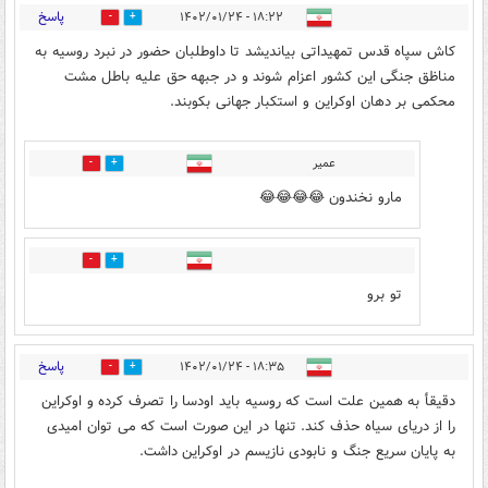
پاسخ
۱۸:۲۲ - ۱۴۰۲/۰۱/۲۴
0
0
کاش سپاه قدس تمهیداتی بیاندیشد تا داوطلبان حضور در نبرد روسیه به
مناظق جنگی این کشور اعزام شوند و در جبهه حق علیه باطل مشت
محکمی بر دهان اوکراین و استکبار جهانی بکوبند.
عمیر
0
1
مارو نخندون 😂😂😂😂
0
1
تو برو
پاسخ
۱۸:۳۵ - ۱۴۰۲/۰۱/۲۴
2
8
دقیقأ به همین علت است که روسیه باید اودسا را تصرف کرده و اوکراین
را از دریای سیاه حذف کند. تنها در این صورت است که می توان امیدی
به پایان سریع جنگ و نابودی نازیسم در اوکراین داشت.