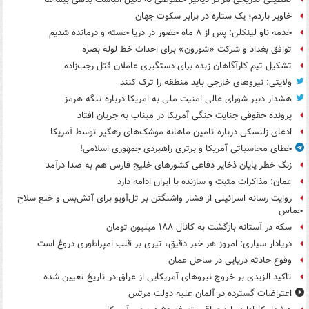
خاویر باردم؛ یک ستاره در برابر سکوت جهان
خدمه ناو لینکلن: پس از ۸ ماه حضور در دریا خسته و درمانده‌ شدیم
توافق بغداد و شرکت «شورون» برای احداث خط لوله بصره
تشکیل تیم کارآگاهان زبده برای دستگیری عاملان قتل رجب‌زاده
ولایتی: نیروهای خارجی باید منطقه را ترک کنند
هشدار دبیر شورای عالی امنیت ملی به امریکا درباره تنگه هرمز
پرونده حقوقی جنایت جنگی آمریکا در میناب به جریان افتاد
ادعای زلنسکی درباره تامین ماهانه موشک‌های رهگیر توسط آمریکا
خطای محاسباتی آمریکا و برتری راهبردی جمهوری اسلامی!
زنگ خطر پایان ذخایر دفاعی کشورهای خلیج فارس هم به صدا درآمد
عمان: مذاکرات مثبت و سازنده با ایران ادامه دارد
روایت رسانه اسرائیلی از فشار واشنگتن بر تل‌آویو برای آتش‌بس و خلع سلاح
حماس
سکه در آستانه بازگشت به کانال ۱۸۸ میلیون تومان
دریادار سیاری: امروز هر خبر دقیق، تیری بر قلب امپراطوری دروغ است
وقوع حادثه دریایی در ساحل عمان
تاکید الزیدی بر خروج نیروهای آمریکایی از عراق در تاریخ تعیین شده
اعتراضات گسترده در آلمان علیه دولت مرتس