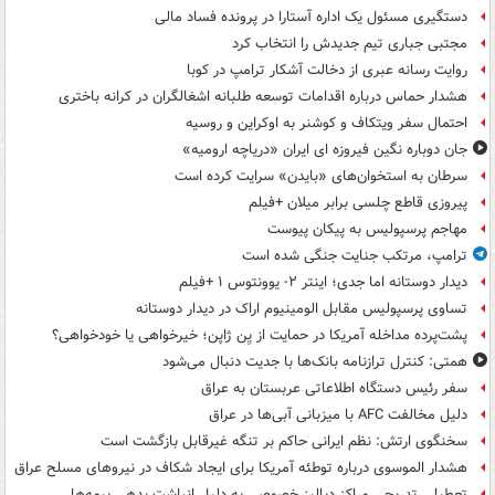
دستگیری مسئول یک اداره آستارا در پرونده فساد مالی
مجتبی جباری تیم جدیدش را انتخاب کرد
روایت رسانه عبری از دخالت آشکار ترامپ در کوبا
هشدار حماس درباره اقدامات توسعه طلبانه اشغالگران در کرانه باختری
احتمال سفر ویتکاف و کوشنر به اوکراین و روسیه
جان دوباره نگین فیروزه ای ایران «دریاچه ارومیه»
سرطان به استخوان‌های «بایدن» سرایت کرده است
پیروزی قاطع چلسی برابر میلان +فیلم
مهاجم پرسپولیس به پیکان پیوست
ترامپ، مرتکب جنایت جنگی شده است
دیدار دوستانه اما جدی؛ اینتر ۲- یوونتوس ۱ +فیلم
تساوی پرسپولیس مقابل الومینیوم اراک در دیدار دوستانه
پشت‌پرده مداخله آمریکا در حمایت از یِن ژاپن؛ خیرخواهی یا خودخواهی؟
همتی: کنترل ترازنامه بانک‌ها با جدیت دنبال می‌شود
سفر رئیس دستگاه اطلاعاتی عربستان به عراق
دلیل مخالفت AFC با میزبانی آبی‌ها در عراق
سخنگوی ارتش: نظم ایرانی حاکم بر تنگه غیرقابل بازگشت است
هشدار الموسوی درباره توطئه آمریکا برای ایجاد شکاف در نیروهای مسلح عراق
تعطیلی تدریجی مراکز دیالیز خصوصی به دلیل انباشت بدهی بیمه‌ها