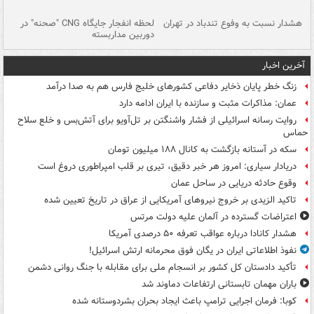
ای
هشدار نسبت به وفوع تندباد در تهران
لحظه انفجار جایگاه CNG "صحنه" در
دس
دوربین مداربسته
ات
آخرین اخبار
زنگ خطر پایان ذخایر دفاعی کشورهای خلیج فارس هم به صدا درآمد
عمان: مذاکرات مثبت و سازنده با ایران ادامه دارد
روایت رسانه اسرائیلی از فشار واشنگتن بر تل‌آویو برای آتش‌بس و خلع سلاح
حماس
سکه در آستانه بازگشت به کانال ۱۸۸ میلیون تومان
دریادار سیاری: امروز هر خبر دقیق، تیری بر قلب امپراطوری دروغ است
وقوع حادثه دریایی در ساحل عمان
تاکید الزیدی بر خروج نیروهای آمریکایی از عراق در تاریخ تعیین شده
اعتراضات گسترده در آلمان علیه دولت مرتس
هشدار کانادا درباره عواقب تعرفه ۵۰ درصدی آمریکا
نفوذ اطلاعاتی ایران در یگان فوق محرمانه ارتش اسرائیل!
تأکید دادستان کل کشور بر انسجام ملی برای مقابله با جنگ روانی دشمن
باران مهمان تابستانی ارتفاعات دماوند شد
کوبا: فرمان اجرایی ترامپ باعث ایجاد بحران بشردوستانه شده