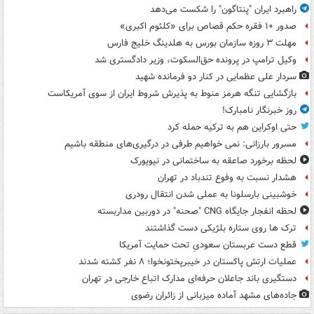
راهبرد ایران "پنتاگون" را شکست می‌دهد
صدور ۱۰ فقره حکم قصاص برای «کلثوم اکبری»
مهلت ۳ روزه سازمان بورس به هلدینگ خلیج فارس
وکیل ترامپ در پرونده حق‌السکوت، وزیر دادگستری شد
سردار علی عظمایی در کنار دو فرمانده شهید
بازگشایی تنگه هرمز منوط به پذیرش شروط ایران از سوی آمریکاست
روز خبرنگار نامبارک!
حتی اوکراین هم به ترکیه حمله کرد
مسرور بارزانی: نمی خواهیم طرفی در درگیری‌های منطقه باشیم
لحظه برخورد صاعقه به ساختمانی در نیویورک
هشدار نسبت به وفوع تندباد در تهران
خوشبینی بارسلونا به عملی شدن انتقال رودری
لحظه انفجار جایگاه CNG "صحنه" در دوربین مداربسته
ترک ها روی ستاره بلژیکی دست گذاشتند
قطع دست عربستان سعودیِ تحت حمایت آمریکا
عملیات ارتش پاکستان در خیبرپختونخوا؛ ۸ نفر کشته شدند
دستگیری باند جاعلان حرفه‌ای مدارک اتباع خارجی در تهران
جاده‌های مشهد آماده میزبانی از زائران رضوی