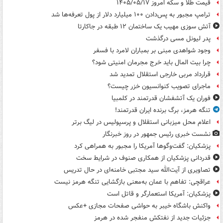
قیمت طلا و سکه امروز ۱۴۰۵/۰۵/۱۷
ترامپ مجبور به پس‌دادن ۱۰۰ میلیارد دلار از پول تعرفه‌ها شد
آتش سوزی مهیب یک ساختمان ۱۲ طبقه در جاکارتا
پدر لیونل مسی درگذشت
وجود شواهدی مبنی بر بمباران لامرد با فسفر
چرا بیت المال باید خرج مجرمان امنیتی شود؟
قرارداد مربی خارجی استقلال تمدید شد
ماجرای تصویب کنوانسیون خزر چیست؟
فوران یک آتشفشان قدرتمند در کلمبیا
تنگه هرمز، برگ برنده ایران قدرتمند!
اعلام محل میزبانی استقلال و پرسپولیس در لیگ برتر
نشست خبری رئیس جمهور در روز خبرنگار
پزشکیان: گفت‌وگوها آمریکا را مجبور به همراهی کرد
قدردانی پزشکیان از همکاری صنوف در شرایط سخت
تصاویری از آیت‌الله سید مجتبی خامنه‌ای در حال تدریس
عراقچی: تفاهم با عمان به‌معنی بازگشایی تنگه هرمز نیست
پزشکیان: آمریکا استعمارگر و قاتل است
واکنش باشگاه خیبر به حواشی صفحات مجازی +عکس
جزئیات جدید از نفتکش منفجر شده در هرمز