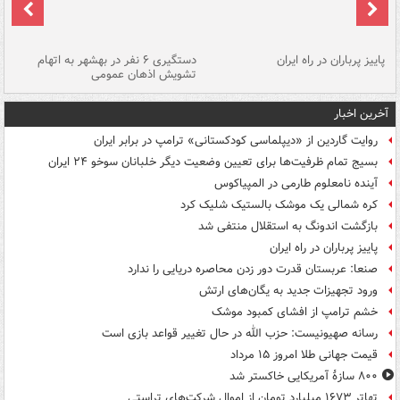
ن
پاییز پرباران در راه ایران
دستگیری ۶ نفر در بهشهر به اتهام
تشویش اذهان عمومی
اس
آخرین اخبار
روایت گاردین از «دیپلماسی کودکستانی» ترامپ در برابر ایران
بسیج تمام ظرفیت‌ها برای تعیین وضعیت دیگر خلبانان سوخو ۲۴ ایران
آینده نامعلوم طارمی در المپیاکوس
کره شمالی یک موشک بالستیک شلیک کرد
بازگشت اندونگ به استقلال منتفی شد
پاییز پرباران در راه ایران
صنعا: عربستان قدرت دور زدن محاصره دریایی را ندارد
ورود تجهیزات جدید به یگان‌های ارتش
خشم ترامپ از افشای کمبود موشک
رسانه صهیونیست: حزب الله در حال تغییر قواعد بازی است
قیمت جهانی طلا امروز ۱۵ مرداد
۸۰۰ سازۀ آمریکایی خاکستر شد
تهاتر ۱۶۷۳ میلیارد تومان از اموال شرکت‌های تراستی