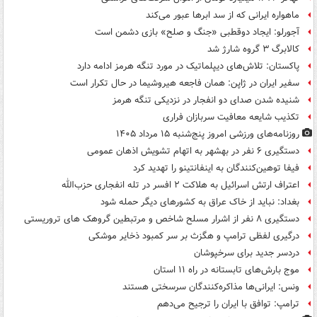
ماهواره ایرانی که از سد ابرها عبور می‌کند
آجورلو: ایجاد دوقطبی «جنگ و صلح‌» بازی دشمن است
کالابرگ ۳ گروه شارژ شد
پاکستان: تلاش‌های دیپلماتیک در مورد تنگه هرمز ادامه دارد
سفیر ایران در ژاپن: همان فاجعه هیروشیما در حال تکرار است
شنیده شدن صدای دو انفجار در نزدیکی تنگه هرمز
تکذیب شایعه معافیت سربازان فراری
روزنامه‌های ورزشی امروز پنج‌شنبه ۱۵ مرداد ۱۴۰۵
دستگیری ۶ نفر در بهشهر به اتهام تشویش اذهان عمومی
فیفا توهین‌کنندگان به اینفانتینو را تهدید کرد
اعتراف ارتش اسرائیل به هلاکت ۲ افسر در تله انفجاری حزب‌الله
بغداد: نباید از خاک عراق به کشورهای دیگر حمله شود
دستگیری ۸ نفر از اشرار مسلح شاخص و مرتبطین گروهک های تروریستی
درگیری لفظی ترامپ و هگزث بر سر کمبود ذخایر موشکی
دردسر جدید برای سرخپوشان
موج بارش‌های تابستانه در راه ۱۱ استان
ونس: ایرانی‌ها مذاکره‌کنندگان سرسختی هستند
ترامپ: توافق با ایران را ترجیح می‌دهم