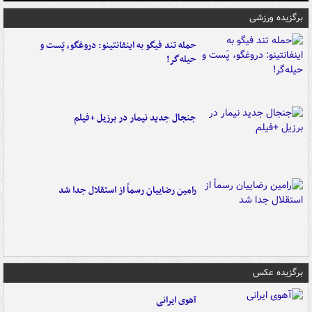
برگزیده ورزشی
حمله تند فیگو به اینفانتینو: دروغگو، پَست‌ و
حیله‌گر!
جنجال جدید نیمار در برزیل +فیلم
رامین رضاییان رسماً از استقلال جدا شد
برگزیده عکس
آهوی ایرانی