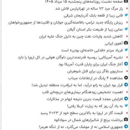
صفحه نخست روزنامه‌های پنجشنبه ۱۵ مرداد ۱۴۰۵
راز مرگ مرد ۷۲ ساله در تهرانپارس فاش شد
قابی زیبا از قلعه بابک آذربایجان شرقی
ریزش پایگاه جدید ترامپ بافاصله‌گیری جوانان و اقلیت‌ها از جمهوری‌خواهان
نمایی زیبا از طبیعت بکر استان گیلان
کاهش شدید واردات نفت چین به دلیل جنگ علیه ایران
آهوی ایرانی
فریاد مردم «فدایی خامنه‌ای بودن» است
نشریه آمریکایی: روسیه قدرتمندترین ناوگان هوایی در کل اروپا را دارد
آغاز جنگ ایران برای پایان قدرت آمریکا بود
سناریوی بلاگر زن برای قتل شوهرش
مشاهده ۴ پلنگ در ارتفاعات میناب
قرار بود ایران به زانو درآید، اما به ابرقدرت منطقه تبدیل شد!
اهمیت تشخیص زودهنگام بیماری‌های دریچه‌ای قلب
افزایش مجدد قیمت بنزین نتیجه ابهام در مذاکرات
به یاد آن روز که به زیارت کربلا رفتی!
قیمت گاز در اروپا به بالاترین سطح خود از ۲۰۲۳ رسید
برداشت برنج از شالیزارهای شمال در سوادکوه
جمهوری اسلامی نه از موشک می‌گذرد، نه از تنگه هرمز!