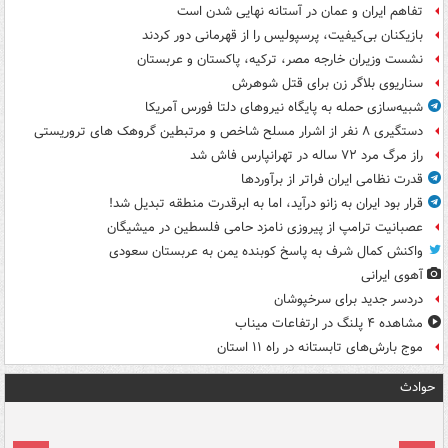
تفاهم ایران و عمان در آستانه نهایی شدن است
بازیکنان بی‌کیفیت، پرسپولیس را از قهرمانی دور کردند
نشست وزیران خارجه مصر، ترکیه، پاکستان و عربستان
سناریوی بلاگر زن برای قتل شوهرش
شبیه‌سازی حمله به پایگاه نیروهای دلتا فورس آمریکا
دستگیری ۸ نفر از اشرار مسلح شاخص و مرتبطین گروهک های تروریستی
راز مرگ مرد ۷۲ ساله در تهرانپارس فاش شد
قدرت نظامی ایران فراتر از برآوردها
قرار بود ایران به زانو درآید، اما به ابرقدرت منطقه تبدیل شد!
عصبانیت ترامپ از پیروزی نامزد حامی فلسطین در میشیگان
واکنش کمال شرف به پاسخ کوبنده یمن به عربستان سعودی
آهوی ایرانی
دردسر جدید برای سرخپوشان
مشاهده ۴ پلنگ در ارتفاعات میناب
موج بارش‌های تابستانه در راه ۱۱ استان
حوادث