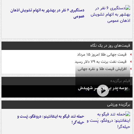
دستگیری ۶ نفر در بهشهر به اتهام تشویش اذهان
عمومی
قیمت‌های روز در یک نگاه
قیمت جهانی طلا امروز ۱۵ مرداد
قیمت نفت برنت به ۷۹ دلار رسید
افزایش قیمت طلا و نقره جهانی
فیلم برگزیده
بوسه‌ پدر بر پای پسر شهیدش
برگزیده ورزشی
حمله تند فیگو به اینفانتینو: دروغگو، پَست‌ و
حیله‌گر!