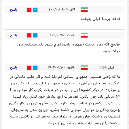
پاسخ
۲۰:۳۴ - ۱۴۰۲/۰۱/۰۹
1
3
کدخدا پرستا خیلی بدبخت
پاسخ
۰۴:۰۱ - ۱۴۰۲/۰۱/۱۰
0
0
خخخخ اگه دوره ریاست جمهوری بایدن تمام بشود باید مستقیم برود
خرفت خونه
پاسخ
ایرانی🇮🇷
۰۵:۴۹ - ۱۴۰۲/۰۱/۱۰
0
3
ما که راضی هستیم. جمهوری اسلامی کم نگذاشته و اگر عقب ماندگی در
زندگی داریم بخش بزرگش به بیفکری خودمون و تبلی و بی تفاوتی مون
بر میگرده. در دیگر کشورها زن و مرد در دو شیفت بکوب کار میکنن و تا
۶۴ سالگی باید جون بکنن. تضاهرات اروپا بخاطر جون کندن زیاد است!
رس شونو میکشن در نظام سرمایه داری! کمی عقل و توان رو بکار بگیری
بهترین زندگی رو تو ایران میتونی داشته باشی. آویزون شدن به سایتهای
کلاهبرداری و شبکه های هرمی و اعتماد بیجا به هر کس و ناکسی باعث
از دست رفتن سرمایه میشه و طلبکاری از دولت.