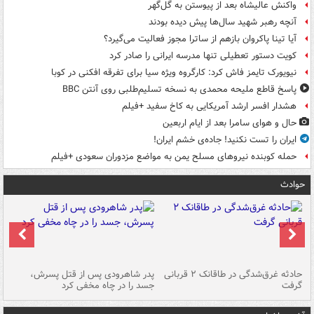
واکنش عالیشاه بعد از پیوستن به گل‌گهر
آنچه رهبر شهید سال‌ها پیش دیده بودند
آیا تینا پاکروان بازهم از ساترا مجوز فعالیت می‌گیرد؟
کویت دستور تعطیلی تنها مدرسه ایرانی را صادر کرد
نیویورک تایمز فاش کرد: کارگروه ویژه سیا برای تفرقه افکنی در کوبا
پاسخ قاطع ملیحه محمدی به نسخه تسلیم‌طلبی روی آنتن BBC
هشدار افسر ارشد آمریکایی به کاخ سفید +فیلم
حال و هوای سامرا بعد از ایام اربعین
ایران را تست نکنید! جاده‌ی خشم ایران!
حمله کوبنده نیروهای مسلح یمن به مواضع مزدوران سعودی +فیلم
حوادث
شته
حادثه غرق‌شدگی در طاقانک ۲ قربانی
پدر شاهرودی پس از قتل پسرش،
دس
گرفت
جسد را در چاه مخفی کرد