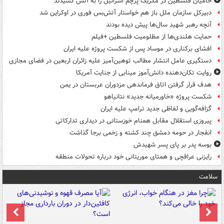
حامیان فلسطین در مکزیک پرچم اسرائیل را به آتش کشیدند
دبیرکل سازمان ملل باز هم خواستار آتش‌بس فوری در اوکراین شد
آنچه رهبر شهید سال‌ها پیش دیده بودند
حمایت هلندی‌ها از مظلومیت فلسطین +فیلم
افشای برکناری در موساد پس از شکست پروژه علیه ایران
دستگیری عامل انتشار مطالب توهین‌آمیز علیه زائران اربعین در فضای مجازی
روایت تکان‌دهنده دانش‌آموز مینابی از جنایت آمریکا
هدف قرار گرفتن اتاق‌ فرماندهی مزدوران عربستان در یمن
شکست پروژه «خاورمیانه جدید» نتانیاهو
گزافه‌گویی و لفاظی جدید ترامپ علیه ایران
پیروزی استقلال مقابل همنام خوزستانی در دیداری تدارکاتی
انفجار در حومه دمشق چند کشته و زخمی برجا گذاشت
بوسه‌ پدر بر پای پسر شهیدش
رایزنی عراقچی و همتای موریتانی خود درباره تحولات منطقه
سلامت
ت