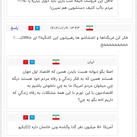
لااقل این عروسک خیمه شب بازی باید دوزار بیارزه یا نه؟؟؟
مردم باآب کثیف دستشویی هم نمیرن!
پاسخ
۱۳:۴۳ - ۱۴۰۲/۰۱/۰۹
0
11
فکر کن غربگداها و اغتشاشو ها رهبرشون این کلنگیه!! ای خااااااک....!
خخخخخخخخخخ
اﻳﺮاﻥ
6
2
اﺻﻼ ﺑﮕﻮ ﺩﻳﻮاﻧﻪ ﻫﺴﺖ ﺑﺎﻳﺪﻥ ﻫﻤﻴﻦ ﻛﻪ اﻗﺘﺼﺎﺩ اﻭﻝ ﺟﻬﺎﻥ
ﻫﺴﺘﻨﺪ ﻫﻤﻴﻦ ﻛﻪ ﺑﻪ ﻓﻜﺮ ﺯﻧﺪﮔﻲ و ﺭﻓﺎﻩ ﻣﺮﺩﻡ ﺧﻮﺩ ﻫﺴﺘﻨﺪ ﺩﻳﮕﻪ
ﭼﻲ ﻣﻴﺨﻮاﻥ ﻣﺮﺩﻡ اﻣﺮﻳﻜﺎ ﻣﺎ ﺑﻪ ﭼﻲ ﺩﻟﺨﻮﺵ ﺑﺎﺷﻴﻢ ﺑﻪ
اﻗﺘﺼﺎﺩﻣﻮﻥ ﺑﺎ اﻳﻦ ﺗﻮﺭﻡ ﺑﺎ اﻳﻦ ﻫﻤﻪ ﻣﺸﻜﻼﺕ ﺑﻪ ﺭﻓﺎﻩ ﺯﻧﺪﮔﻲ ﻛﻪ
ﺩاﺭﻳﻢ اﺧﻪ ﺑﮕﻮ ﺑﻪ ﭼﻲ?
0
0
آمریکا ۵۰ میلیون نفر گدا وگشنه وبی خانمان داره (((ایکیو