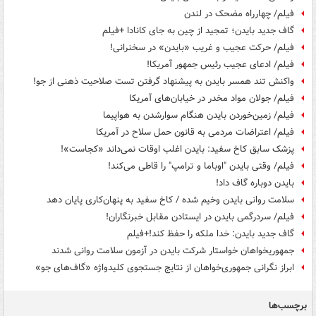
فیلم/ چهارراه مضحک در لندن
گاف جدید بایدن؛ تمجید از چین به جای کانادا +فیلم
فیلم/ حرکت عجیب و غریب «بایدن» در سخنرانی!
فیلم/ ادعای عجیب رئیس جمهور آمریکا!
واکنش تند همسر بایدن به پیشنهاد گرفتن تست صلاحیت ذهنی از جو!
فیلم/ جولان مواد مخدر در خیابان‌های آمریکا
فیلم/ زمین‌خوردن بایدن هنگام سوارشدن به هواپیما
فیلم/ اعتراضات مردمی به قانون حمل سلاح در آمریکا
پزشک سابق کاخ سفید: بایدن اغلب اوقات نمی‌داند «کجاست»!
فیلم/ وقتی بایدن "اوباما و ترامپ" را قاطی می‌کند!
بایدن دوباره گاف داد!
سلامت روانی بایدن وخیم شده / کاخ سفید به پنهان‌کاری پایان دهد
فیلم/ سردرگمی بایدن در ایستادن مقابل خبرنگاران!
گاف جدید بایدن: خدا ملکه را حفظ کند!+فیلم
جمهوریخواهان خواستار شرکت بایدن در آزمون سلامت روانی شدند
ابراز نگرانی جمهوری‌خواهان از نتایج جستجوی کلیدواژه «گاف‌های جو»
برچسب‌ها