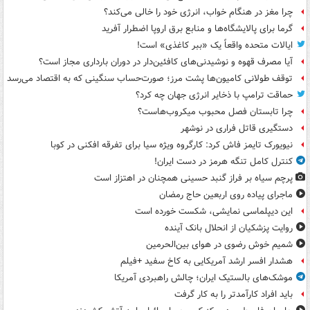
چرا مغز در هنگام خواب، انرژی خود را خالی می‌کند؟
گرما برای پالایشگاه‌ها و منابع برق اروپا اضطرار آفرید
ایالات متحده واقعاً یک «ببر کاغذی» است!
آیا مصرف قهوه و نوشیدنی‌های کافئین‌دار در دوران بارداری مجاز است؟
توقف طولانی کامیون‌ها پشت مرز؛ صورت‌حساب سنگینی که به اقتصاد می‌رسد
حماقت ترامپ با ذخایر انرژی جهان چه کرد؟
چرا تابستان فصل محبوب میکروب‌هاست؟
دستگیری قاتل فراری در نوشهر
نیویورک تایمز فاش کرد: کارگروه ویژه سیا برای تفرقه افکنی در کوبا
کنترل کامل تنگه هرمز در دست ایران!
پرچم سیاه بر فراز گنبد حسینی همچنان در اهتزاز است
ماجرای پیاده روی اربعین حاج رمضان
این دیپلماسی نمایشی، شکست خورده است
روایت پزشکیان از انحلال بانک آینده
شمیم خوش رضوی در هوای بین‌الحرمین
هشدار افسر ارشد آمریکایی به کاخ سفید +فیلم
موشک‌های بالستیک ایران؛ چالش راهبردی آمریکا
باید افراد کارآمدتر را به کار گرفت