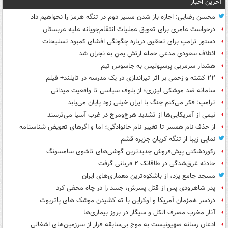
آخرین اخبار
محسن رضایی: اجازه باز شدن مسیر دوم در تنگه هرمز را نخواهیم داد
درخواست عامری برای تعویق عملیات انتقام‌جویانه علیه عربستان
دستور ترامپ برای تحقیق درباره چگونگی افشای کمبود تسلیحات
ائتلاف سعودی مدعی حمله ارتش یمن به نجران شد
هشدار سرمربی پرسپولیس به جاسوس تیم
۲۲ کشته و زخمی بر اثر تیراندازی در یک مدرسه در تایلند+ فیلم
سامانه ضد موشکی لیزری؛ از بلوف سیاسی تا واقعیت میدانی
ترامپ: فکر می‌کنم جنگ با ایران خیلی زود پایان می‌یابد
نیمی از آمریکایی‌ها از تشدید هرج‌ومرج در غرب آسیا می‌ترسند
از حذف نام همسر تا تغییر نام خانوادگی؛ اما و اگرهای تعویض شناسنامه
نمایی زیبا از تنگه کریان جزیره قشم
رکوردشکنی پیش‌فروش جدیدترین گوشی‌های تاشوی سامسونگ
حادثه غرق‌شدگی در طاقانک ۲ قربانی گرفت
مسجد جامع یزد، از باشکوه‌ترین معماری‌های ایران
پدر شاهرودی پس از قتل پسرش، جسد را در چاه مخفی کرد
دردسر همزمان آمریکا و اوکراین با ته کشیدن موشک های پاتریوت
آثار مخرب مصرف الکل و سیگار در بروز بیماری‌ها
اذعان رسانه صهیونیست به موج بی‌سابقه فرار از سرزمین‌های اشغالی