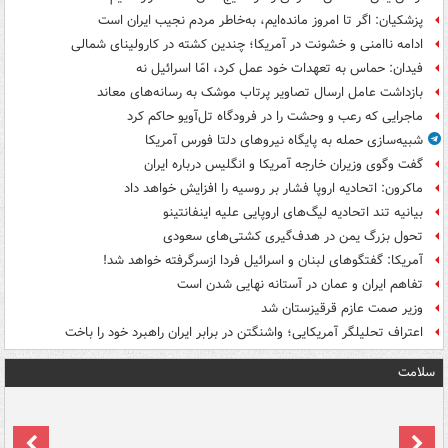
پزشکیان: اگر تا امروز مانده‌ایم، به‌خاطر مردم نجیب ایران است
ادامه ناامنی و خشونت در آمریکا؛ چندین کشته در کارولینای شمالی
فیدان: حماس به تعهدات خود عمل کرد، امّا اسرائیل نه
بازداشت عامل ارسال تصاویر پرتاب موشک به رسانه‌های معاند
ماجرایی که رعب و وحشت را در فرودگاه تل‌آویو حاکم کرد
شبیه‌سازی حمله به پایگاه نیروهای دلتا فورس آمریکا
گفت وگوی وزیران خارجه آمریکا و انگلیس درباره ایران
ماکرون: اتحادیه اروپا فشار بر روسیه را افزایش خواهد داد
بیانیه تند اتحادیه لیگ‌های اروپایی علیه اینفانتینو
تحول بزرگ یمن در هدف‌گیری کشتی‌های سعودی
آمریکا: گفتگوهای لبنان و اسرائیل فردا ازسرگرفته خواهد شد!
تفاهم ایران و عمان در آستانه نهایی شدن است
وزیر صمت عازم قرقیزستان شد
اعتراف تحلیلگر آمریکایی؛ واشنگتن در برابر ایران راهبرد خود را باخت
سلامت