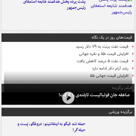
پشت پرده پخش هدفمند شایعه استعفای
رئیس‌جمهور
قیمت‌های روز در یک نگاه
قیمت نفت برنت به ۷۹ دلار رسید
افزایش قیمت طلا و نقره جهانی
قیمت نفت ۵ درصد کاهش یافت
رشد آرام دلار ادامه دارد
افزایش قیمت جهانی طلا
فیلم برگزیده
صاعقه جان فوتبالیست تایلندی را گرفت!
برگزیده ورزشی
حمله تند فیگو به اینفانتینو: دروغگو، پَست‌ و
حیله‌گر!