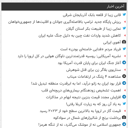
آخرین اخبار
قابی زیبا از قلعه بابک آذربایجان شرقی
ریزش پایگاه جدید ترامپ بافاصله‌گیری جوانان و اقلیت‌ها از جمهوری‌خواهان
نمایی زیبا از طبیعت بکر استان گیلان
کاهش شدید واردات نفت چین به دلیل جنگ علیه ایران
آهوی ایرانی
فریاد مردم «فدایی خامنه‌ای بودن» است
نشریه آمریکایی: روسیه قدرتمندترین ناوگان هوایی در کل اروپا را دارد
آغاز جنگ ایران برای پایان قدرت آمریکا بود
سناریوی بلاگر زن برای قتل شوهرش
مشاهده ۴ پلنگ در ارتفاعات میناب
قرار بود ایران به زانو درآید، اما به ابرقدرت منطقه تبدیل شد!
اهمیت تشخیص زودهنگام بیماری‌های دریچه‌ای قلب
افزایش مجدد قیمت بنزین نتیجه ابهام در مذاکرات
به یاد آن روز که به زیارت کربلا رفتی!
قیمت گاز در اروپا به بالاترین سطح خود از ۲۰۲۳ رسید
برداشت برنج از شالیزارهای شمال در سوادکوه
جمهوری اسلامی نه از موشک می‌گذرد، نه از تنگه هرمز!