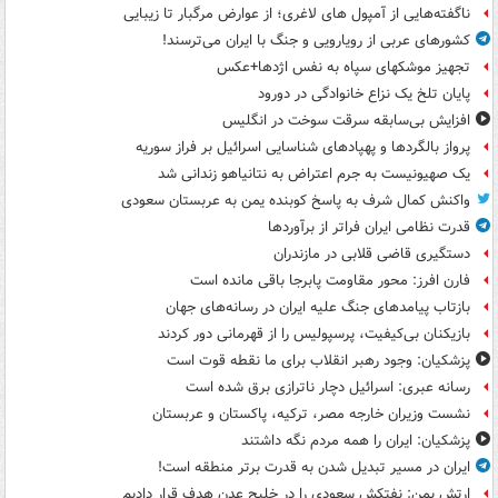
ناگفته‌هایی از آمپول های لاغری؛ از عوارض مرگبار تا زیبایی
کشورهای عربی از رویارویی و جنگ با ایران می‌ترسند!
تجهیز موشکهای سپاه به نفس اژدها+عکس
پایان تلخ یک نزاع خانوادگی در دورود
افزایش بی‌سابقه سرقت سوخت در انگلیس
پرواز بالگردها و پهپادهای شناسایی اسرائیل بر فراز سوریه
یک صهیونیست به جرم اعتراض به نتانیاهو زندانی شد
واکنش کمال شرف به پاسخ کوبنده یمن به عربستان سعودی
قدرت نظامی ایران فراتر از برآوردها
دستگیری قاضی قلابی در مازندران
فارن افرز: محور مقاومت پابرجا باقی مانده است
بازتاب پیامدهای جنگ علیه ایران در رسانه‌های جهان
بازیکنان بی‌کیفیت، پرسپولیس را از قهرمانی دور کردند
پزشکیان: وجود رهبر انقلاب برای ما نقطه قوت است
رسانه عبری: اسرائیل دچار ناترازی برق شده است
نشست وزیران خارجه مصر، ترکیه، پاکستان و عربستان
پزشکیان: ایران را همه مردم نگه داشتند
ایران در مسیر تبدیل شدن به قدرت برتر منطقه است!
ارتش یمن: نفتکش سعودی را در خلیج عدن هدف قرار دادیم