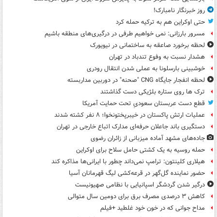
روز خبرنگار نامبارک!
حتی اوکراین هم به ترکیه حمله کرد
مسرور بارزانی: نمی خواهیم طرفی در درگیری‌های منطقه باشیم
لحظه برخورد صاعقه به ساختمانی در نیویورک
هشدار نسبت به وفوع تندباد در تهران
خوشبینی بارسلونا به عملی شدن انتقال رودری
لحظه انفجار جایگاه CNG "صحنه" در دوربین مداربسته
ترک ها روی ستاره بلژیکی دست گذاشتند
قطع دست عربستان سعودیِ تحت حمایت آمریکا
عملیات ارتش پاکستان در خیبرپختونخوا؛ ۸ نفر کشته شدند
دستگیری باند جاعلان حرفه‌ای مدارک اتباع خارجی در تهران
جاده‌های مشهد آماده میزبانی از زائران رضوی
حمله روسیه به یک کشتی حامل سلاح برای اوکراین
هیلاری کلینتون: ترامپ نمی‌داند چطور با ایرانی‌ها مذاکره کند
حضور نماینده گل‌گهر در قرعه‌کشی لیگ قهرمانان آسیا
درگیر شدن گردشگر اسپانیایی با نظامی صهیونیست
کاهش ۳ درصدی مصرف برق برای دومین سال متوالی
مداح جوانی که در خون خود غلطید +فیلم