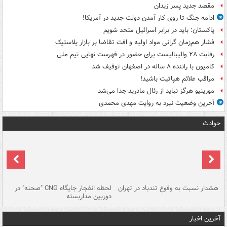
مقصد جدید پسر زیدان
ادامه جنگ تا روی کار آمدن دولت جدید در آمریکا!
پاکستان: باید در برابر اسرائیل متحد شویم
فشار هم‌زمان گرانی مواد اولیه و افت تقاضا بر بازار پلاستیک
رقابت ۲۸ والیبالیست برای حضور در فهرست نهایی تیم ملی
کامیون با راننده ۸ ساله در اصفهان توقیف شد
مراقب علائم هپاتیت باشید!
مورینیو هرگز نباید از رئال مادرید جدا می‌شد
آخرین وضعیت نبرد به روایت مهدی محمدی
حوادث
ای
هشدار نسبت به وفوع تندباد در تهران
لحظه انفجار جایگاه CNG "صحنه" در
دس
دوربین مداربسته
ات
آخرین اخبار