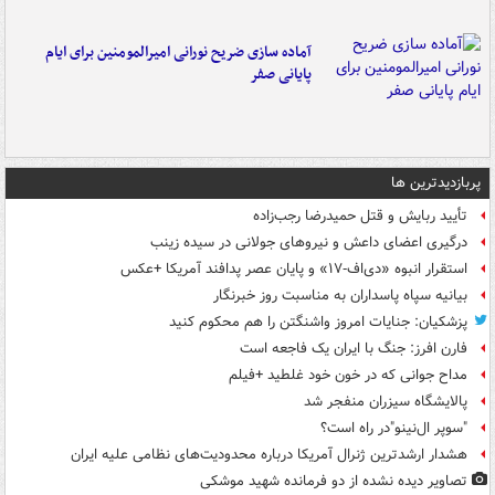
آماده سازی ضریح نورانی امیرالمومنین برای ایام
پایانی صفر
پربازدیدترین ها
تأیید ربایش و قتل حمیدرضا رجب‌زاده
درگیری اعضای داعش و نیروهای جولانی در سیده زینب
استقرار انبوه «دی‌اف‑۱۷» و پایان عصر پدافند آمریکا +عکس
بیانیه سپاه پاسداران به مناسبت روز خبرنگار
پزشکیان: جنایات امروز واشنگتن را هم محکوم کنید
فارن افرز: جنگ با ایران یک فاجعه است
مداح جوانی که در خون خود غلطید +فیلم
پالایشگاه سیزران منفجر شد
"سوپر ال‌نینو"در راه است؟
هشدار ارشدترین ژنرال آمریکا درباره محدودیت‌های نظامی علیه ایران
تصاویر دیده‌ نشده از دو فرمانده شهید موشکی