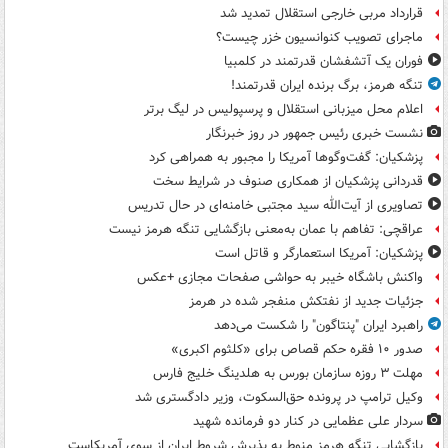
قرارداد مربی خارجی استقلال تمدید شد
ماجرای تصویب کنوانسیون خزر چیست؟
فوران یک آتشفشان قدرتمند در کلمبیا
تنگه هرمز، برگ برنده ایران قدرتمند!
اعلام محل میزبانی استقلال و پرسپولیس در لیگ برتر
نشست خبری رئیس جمهور در روز خبرنگار
پزشکیان: گفت‌وگوها آمریکا را مجبور به همراهی کرد
قدردانی پزشکیان از همکاری صنوف در شرایط سخت
تصاویری از آیت‌الله سید مجتبی خامنه‌ای در حال تدریس
عراقچی: تفاهم با عمان به‌معنی بازگشایی تنگه هرمز نیست
پزشکیان: آمریکا استعمارگر و قاتل است
واکنش باشگاه خیبر به حواشی صفحات مجازی +عکس
جزئیات جدید از نفتکش منفجر شده در هرمز
راهبرد ایران "پنتاگون" را شکست می‌دهد
صدور ۱۰ فقره حکم قصاص برای «کلثوم اکبری»
مهلت ۳ روزه سازمان بورس به هلدینگ خلیج فارس
وکیل ترامپ در پرونده حق‌السکوت، وزیر دادگستری شد
سردار علی عظمایی در کنار دو فرمانده شهید
بازگشایی تنگه هرمز منوط به پذیرش شروط ایران از سوی آمریکاست