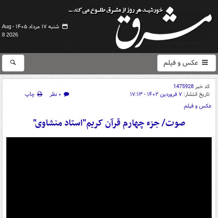
شنبه ۱۷ مرداد ۱۴۰۵ -
Aug
8 2026
عکس و فیلم
کد خبر
1475928
تاریخ انتشار:
۷ فروردین ۱۴۰۲ - ۱۷:۱۳
۰ نظر
چاپ
عکس و فیلم
صوت/ جزء چهارم قرآن کریم"استاد منشاوی"