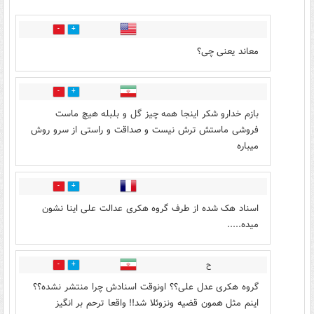
2
3
معاند یعنی چی؟
5
11
بازم خدارو شکر اینجا همه چیز گل و بلبله هیچ ماست
فروشی ماستش ترش نیست و صداقت و راستی از سرو روش
میباره
3
8
اسناد هک شده از طرف گروه هکری عدالت علی اینا نشون
میده.....
ح
1
1
گروه هکری عدل علی؟؟ اونوقت اسنادش چرا منتشر نشده؟؟
اینم مثل همون قضیه ونزوئلا شد!! واقعا ترحم بر انگیز