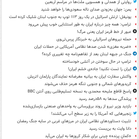
روایتی از همدلی و همسویی ملت‌ها در مراسم اربعین
یمن: جهان به‌زودی صدای ناله سعودی‌ها را خواهد شنید
یونیفل: ارتش اسرائیل در یک روز ۱۱۳ توپ به جنوب لبنان شلیک کرده است
ترامپ: همه چیز درباره ایران به طور استثنایی خوب پیش می‌رود
عبور از خط قرمز ایران یعنی مرگ!
حمله نیروهای اسرائیلی به خبرنگار پرس‌تی‌وی
«ضربه مغزی» شدن صدها نظامی آمریکایی در حملات ایران
جنگ در جبهه لبنان بعد از تفاهم‌نامه چه تغییری کرده؟
ترامپ در حال سوختن در آتشی خودساخته
ایران را تست نکنید! جاده‌ی خشم ایران!
واکنش سفارت ایران به بیانیه مغرضانه نمایندگان پارلمان اتریش
کریدورهای شمالی و جنوبی تنگه هرمز حذف می‌شوند
پاسخ قاطع ملیحه محمدی به نسخه تسلیم‌طلبی روی آنتن BBC
پرشدگی سدها به ۵۸درصد رسید
بازدید وزیر نیرو از روند برق‌رسانی به واحدهای صنعتی بازسازی‌شده
زنجیرهایی که آمریکا را به زیر سطح آب می‌کشند!
تثبیت دستاوردهای نظامی ایران در مرزهای غربی در سایه جنگ رمضان
دانا وایت به بن‌بست رسید
«کمانِ پرنده» چینی برای شکار کروزها به ایران می‌آید