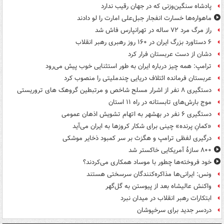
پادشاه سنگین‌وزنی که در جهان رقیب ندارد
ماهواره‌ها خسارت انفجار جبل‌علی امارت را لو دادند
راز مرگ مرد ۷۲ ساله در تهرانپارس فاش شد
۶ دستاورد بزرگ ایران در ۱۶۰ روز رهبری رهبر انقلاب
دشان از دست عربستان فرار کرد
ترامپ: همه چیز درباره ایران به طور استثنایی خوب پیش می‌رود
عربستان فرمانده ائتلاف دریایی چندملیتی را منصوب کرد
دستگیری ۸ نفر از اشرار مسلح شاخص و مرتبطین گروهک های تروریستی
موج بارش‌های تابستانه در راه ۱۱ استان
دستگیری ۶ نفر در بهشهر به اتهام تشویش اذهان عمومی
«کمانِ پرنده» چینی برای شکار کروزها به ایران می‌آید
درگیری لفظی ترامپ و هگزث بر سر کمبود ذخایر موشکی
۸۰۰ سازۀ آمریکایی خاکستر شد
خود فروخته‌ها چطور با موساد همکاری می‌کردند؟
ونس: ایرانی‌ها مذاکره‌کنندگان سرسختی هستند
واکنش عالیشاه بعد از پیوستن به گل‌گهر
ابتکارات رهبر انقلاب در میدان نبرد
دردسر جدید برای سرخپوشان