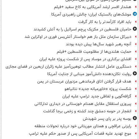
هشدار افسر ارشد آمریکایی به کاخ سفید +فیلم
موشک‌های بالستیک ایران؛ چالش راهبردی آمریکا
باید افراد کارآمدتر را به کار گرفت
حامیان فلسطین در مکزیک پرچم اسرائیل را به آتش کشیدند
دبیرکل سازمان ملل باز هم خواستار آتش‌بس فوری در اوکراین شد
آنچه رهبر شهید سال‌ها پیش دیده بودند
حمایت هلندی‌ها از مظلومیت فلسطین +فیلم
افشای برکناری در موساد پس از شکست پروژه علیه ایران
دستگیری عامل انتشار مطالب توهین‌آمیز علیه زائران اربعین در فضای مجازی
روایت تکان‌دهنده دانش‌آموز مینابی از جنایت آمریکا
هدف قرار گرفتن اتاق‌ فرماندهی مزدوران عربستان در یمن
شکست پروژه «خاورمیانه جدید» نتانیاهو
گزافه‌گویی و لفاظی جدید ترامپ علیه ایران
پیروزی استقلال مقابل همنام خوزستانی در دیداری تدارکاتی
انفجار در حومه دمشق چند کشته و زخمی برجا گذاشت
بوسه‌ پدر بر پای پسر شهیدش
رایزنی عراقچی و همتای موریتانی خود درباره تحولات منطقه
موج تهدید علیه قضات آمریکایی پس از صدور حکم علیه ترامپ