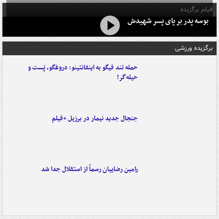
فیلم برگزیده
بوسه‌ پدر بر پای پسر شهیدش
برگزیده ورزشی
حمله تند فیگو به اینفانتینو: دروغگو، پَست‌ و
حیله‌گر!
جنجال جدید نیمار در برزیل +فیلم
رامین رضاییان رسماً از استقلال جدا شد