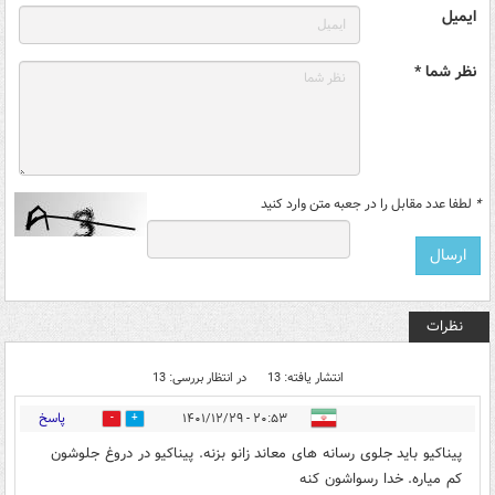
ایمیل
نظر شما *
*
لطفا عدد مقابل را در جعبه متن وارد کنید
نظرات
انتشار یافته: 13
در انتظار بررسی: 13
پاسخ
۲۰:۵۳ - ۱۴۰۱/۱۲/۲۹
96
34
پیناکیو باید جلوی رسانه های معاند زانو بزنه. پیناکیو در دروغ جلوشون
کم میاره. خدا رسواشون کنه