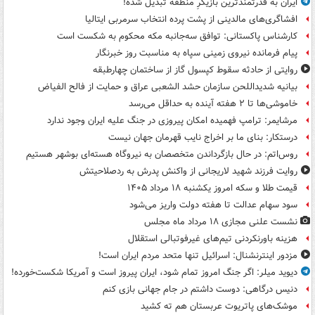
ایران به قدرتمندترین بازیگرِ منطقه تبدیل شده!
افشاگری‌های مالدینی از پشت پرده انتخاب سرمربی ایتالیا
کارشناس پاکستانی: توافق سه‌جانبه مکه محکوم به شکست است
پیام فرمانده نیروی زمینی سپاه به مناسبت روز خبرنگار
روایتی از حادثه سقوط کپسول گاز از ساختمان چهارطبقه
بیانیه شدیداللحن سازمان حشد الشعبی عراق و حمایت از فالح الفیاض
خاموشی‌ها تا ۲ هفته آینده به حداقل می‌رسد
مرشایمر: ترامپ فهمیده امکان پیروزی در جنگ علیه ایران وجود ندارد
درستکار: بنای ما بر اخراج نایب قهرمان جهان نیست
روس‌اتم: در حال بازگرداندن متخصصان به نیروگاه هسته‌ای بوشهر هستیم
روایت فرزند شهید لاریجانی از واکنش پدرش به ردصلاحیتش
قیمت طلا و سکه امروز یکشنبه ۱۸ مرداد ۱۴۰۵
سود سهام عدالت تا هفته دولت واریز می‌شود
نشست علنی مجازی ۱۸ مرداد ماه مجلس
هزینه باورنکردنی تیم‌های غیرفوتبالی استقلال
مزدور اینترنشنال: اسرائیل تنها متحد مردم ایران است!
دیوید میلر: اگر جنگ امروز تمام شود، ایران پیروز است و آمریکا شکست‌خورده!
دنیس درگاهی: دوست داشتم در جام جهانی بازی کنم
موشک‌های پاتریوت عربستان هم ته‌ کشید