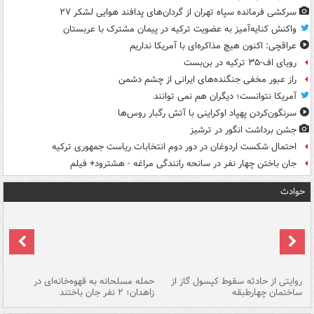
سرکشی فرمانده سپاه تهران از گردان‌های پدافند هوایی لشکر ۲۷
واکنش کنایه‌آمیز به عضویت ترکیه در پیمان مشترک با عربستان
عراقچی: اکنون هیچ مذاکره‌ای با آمریکا نداریم
رویای اف-۳۵ ترکیه در بن‌بست
راز عبور مخفی جنگنده‌های ایرانی از چشم دشمن
آمریکا نتوانست؛ دیگران هم نمی توانند
سرنگون‌کردن پهپاد اوکراینی با آتش رگبار روس‌ها
جشن برداشت انگور در ترشیز
احتمال شکست اردوغان در دور دوم انتخابات ریاست جمهوری ترکیه
جان باختن چهار نفر در سانحه رانندگی مراغه - هشترود+ فیلم
حوادث
روایتی از حادثه سقوط کپسول گاز از
حمله مسلحانه به قهوه‌خانه‌ای در
عا
ساختمان چهارطبقه
زاهدان؛ ۲ نفر جان باختند
دس