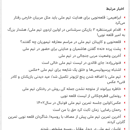
اخبار مرتبط
ابراهیمی: قلعه‌نویی برای هدایت تیم ملی باید مثل مربیان خارجی رفتار
می‌کرد
اقدام غیرمنتظره ۲ بازیکن سرشناس در اولین اردوی تیم ملی/ هشدار بزرگ
به امیر قلعه نویی!
قلعه‌نویی و کاپیتان تیم ملی در مراسم معارفه تیموریان چه گفتند؟
پشت پرده «نه» گفتن هاشمیان و عنایتی برای حضور در تیم ملی
آخرین وضعیت مربی جنجالی در تیم ملی
فنونی‌زاده: جای قائدی در لیست تیم ملی خالی است
اشتباه پرسپولیسی‌ها و خلق یک شایعه برای تیم ملی +عکس
تیم ملی با اضافه شدن پنج لژیونر تکمیل شد/ عید دیدنی بازیکنان و کادر
فنی+ عکس
خاطره بیرانوند از متوجه نشدن جمله کی روش در رختکن تیم ملی
رونمایی قطره‌چکانی از لیست قلعه نویی
عکس/اولین جلسه تمرین تیم ملی فوتبال در سال۱۴۰۲
رحمان رضایی: زمان ثابت کرد حق با من است
آخرین تمرین تیم ملی پیش از مصاف با روسیه/ شاگردان قلعه نویی تمرین
گلزنی کردند
غایبان تیم ملی در دیدار مقابل روسیه مشخص شدند