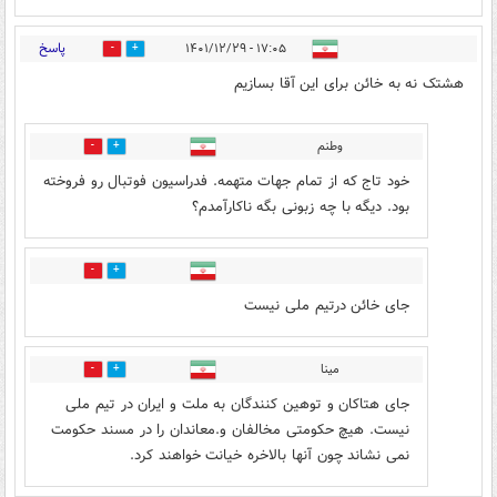
پاسخ
۱۷:۰۵ - ۱۴۰۱/۱۲/۲۹
4
35
هشتک نه به خائن برای این آقا بسازیم
وطنم
0
11
خود تاج که از تمام جهات متهمه. فدراسیون فوتبال رو فروخته
بود. دیگه با چه زبونی بگه ناکارآمدم؟
2
17
جای خائن درتیم ملی نیست
مینا
2
9
جای هتاکان و توهین کنندگان به ملت و ایران در تیم ملی
نیست. هیچ حکومتی مخالفان و.معاندان را در مسند حکومت
نمی نشاند چون آنها بالاخره خیانت خواهند کرد.