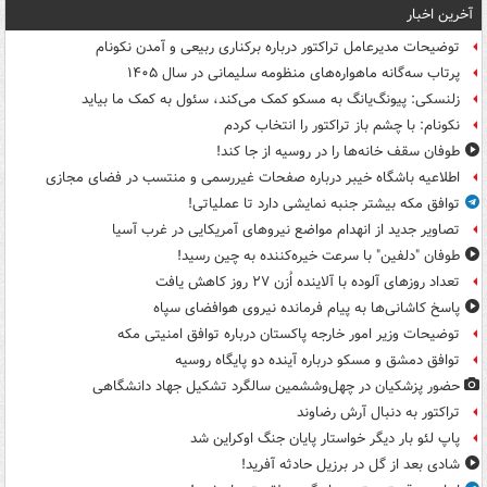
آخرین اخبار
توضیحات مدیرعامل تراکتور درباره برکناری ربیعی و آمدن نکونام
پرتاب سه‌گانه ماهواره‌های منظومه سلیمانی در سال ۱۴۰۵
زلنسکی: پیونگ‌یانگ به مسکو کمک می‌کند، سئول به کمک ما بیاید
نکونام: با چشم باز تراکتور را انتخاب کردم
طوفان سقف خانه‌ها را در روسیه از جا ‌کند!
اطلاعیه باشگاه خیبر درباره صفحات غیررسمی و منتسب در فضای مجازی
توافق مکه بیشتر جنبه نمایشی دارد تا عملیاتی!
تصاویر جدید از انهدام مواضع نیروهای آمریکایی در غرب آسیا
طوفان "دلفین" با سرعت خیره‌کننده به چین رسید!
تعداد روزهای آلوده با آلاینده اُزن ۲۷ روز کاهش یافت
پاسخ کاشانی‌ها به پیام فرمانده نیروی هوافضای سپاه
توضیحات وزیر امور خارجه پاکستان درباره توافق امنیتی مکه
توافق دمشق و مسکو درباره آینده دو پایگاه روسیه
حضور پزشکیان در چهل‌وششمین سالگرد تشکیل جهاد دانشگاهی
تراکتور به دنبال آرش رضاوند
پاپ لئو بار دیگر خواستار پایان جنگ اوکراین شد
شادی بعد از گل در برزیل حادثه آفرید!