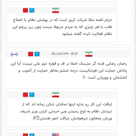
0
2
حرام لقمه مثلا شرکت کروز است که در پوشش نظام یا اصلاح
طلب یا هر چیزی که به مردم مربوط نیست چون زیر پرچم این
نظام فعالیت کرده گفته میشود
پاسخ
۱۹:۱۶ - ۱۴۰۱/۱۲/۲۹
3
8
رحمان رضایی فتنه گر مترسک اصلا در قد و قواره تیم ملی نیست آیا این
پاداش حمایت این فوتبالیست درجه ششم بخاطر حمایت از ِآشوب و
اغتشاش و وویرانی است .!!
1
0
لیاقت این کار رو نداره اینها نمکدان شکن زمانه اند که از
نبردبان نظام به اوج رسیدن وبی حرمتی کردن وزیر شریف
ورزش ومعاون تیزهوشش مراقب امور هستن👌✌️
15
0