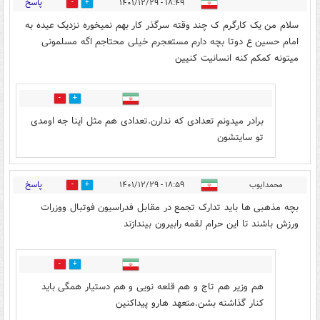
پاسخ
۱۸:۴۹ - ۱۴۰۱/۱۲/۲۹
0
5
سلام من یک کارگرم ک چند وقته سرگذر کار بهم نمیخوره نزدیک عیده به
امام حسین ع دوتا بچه دارم مستعجرم خیلی محتاجم اگه مسلمونی
میتونه کمکم کنه انسانیت کنیین
0
0
برادر میدونم تعدادی که ندارن.تعدادی هم مثل اینا جه اومدی
تو سایتشون
پاسخ
محمدایوب
۱۸:۵۹ - ۱۴۰۱/۱۲/۲۹
2
2
بچه مذهبی ها باید تدارک تجمع در مقابل فدراسیون فوتبال ووزرات
ورزش باشند تا این حرام لقمه رابیرون بیندازند
0
0
هم وزیر هم تاج و هم قلعه نویی و هم دستیار همگی باید
کنار گذاشته بشن.متعهد هارو پیداکنین