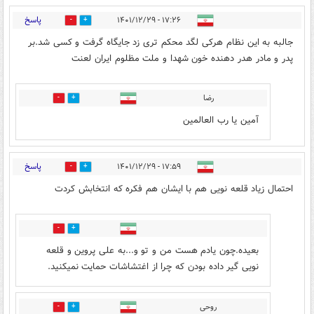
پاسخ
۱۷:۲۶ - ۱۴۰۱/۱۲/۲۹
11
28
جالبه به این نظام هرکی لگد محکم تری زد جایگاه گرفت و کسی شد.بر
پدر و مادر هدر دهنده خون شهدا و ملت مظلوم ایران لعنت
رضا
0
0
آمین یا رب العالمین
پاسخ
۱۷:۵۹ - ۱۴۰۱/۱۲/۲۹
3
9
احتمال زیاد قلعه نویی هم با ایشان هم فکره که انتخابش کردت
4
1
بعیده.چون یادم هست من و تو و...به علی پروین و قلعه
نویی گیر داده بودن که چرا از اغتشاشات حمایت نمیکنید.
روحی
0
3