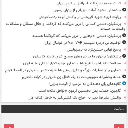
تست مخفیانه پدافند اسرائیل از ترس ایران
جاده‌های مشهد آماده میزبانی از زائران رضوی
روایت فرزند شهید لاریجانی از واکنش او به ردصلاحیتش
پزشکیان: دشمن کسانی را ترور می‌کنند که گره‌گشا و حلال مسائل و مشکلات
جامعه ما هستند
پزشکیان: دشمن آدم‌هایی را ترور می‌کند که گره‌گشا هستند
توضیحاتی درباره سیستم Van VAR در فوتبال ایران
پاسخ نهایی حسین‌نژاد به پرسپولیس
پزشکیان: برادران ما در نیروهای مسلح کاری کردند کارستان
مخالفت نتانیاهو با طرح ۱۵ ماده ای غزه و تکرار لفاظی علیه ایران
تصاویری از عملیات بزرگ و دقیق یمنی ها علیه دشمن سعودی در المخا+فیلم
حمله وحشیانه صهیونیست به یک فعال زن خارجی در کرانه باختری
گلایه‌های رای دهندگان به ترامپ از قیمت بنزین!
گاردین: حملات یمن نخستین آزمون «توافق مکه» است
واکنش علیرضا دبیر به اخراج یک کشتی‌گیر به خاطر اضافه وزن
سلامت