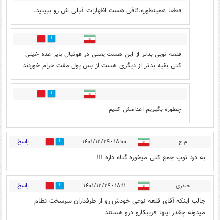
قطعا همینطوره.کافی هست اظهارات قبلی ش رو ببینید.
2
2
قلعه نویی بدتر از این هست یعنی در فوتبال بایر عده خیلی
کنی بقیه بدتر از دیگری هست از بس پول مفت حرام خوردند
2
2
چطوره بگیریم اعدامش کنیم
پاسخ
م ح
۱۸:۰۰ - ۱۴۰۱/۱۲/۲۹
2
5
به درد توپ جمع کنی میخوره گناه داره !!!
پاسخ
حیدری
۱۸:۱۱ - ۱۴۰۱/۱۲/۲۹
0
7
جالب اینکه آقای قلعه نوعی خودش رو از طرفداران سرسخت نظام
میدونه چقدر اینها فریبکارو درو هستند