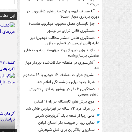
می‌کند؟
آیا مصرف قهوه و نوشیدنی‌های کافئین‌دار در
این مطالب
دوران بارداری مجاز است؟
چرا تابستان فصل محبوب میکروب‌هاست؟
دستگیری قاتل فراری در نوشهر
دستگیری عامل انتشار مطالب توهین‌آمیز
علیه زائران اربعین در فضای مجازی
بازدید وزیر نیرو از روند برق‌رسانی به واحدهای
صنعتی بازسازی‌شده
آتش‌سوزی در منطقه حفاظت‌شده دیزمار مهار
شد
آذربایجان
تشریح جزئیات تصادف ۱۲ خودرو با ۱۹ مصدوم
شرط جدید برای بازنشستگی اعلام شد
دستگیری ۶ نفر در بهشهر به اتهام تشویش
اذهان عمومی
موج بارش‌های تابستانه در راه ۱۱ استان
راز مرگ مرد ۷۲ ساله در تهرانپارس فاش شد
گرمای شدی
قابی زیبا از قلعه بابک آذربایجان شرقی
ناپایداری 
نمایی زیبا از طبیعت بکر استان گیلان
سناریوی بلاگر زن برای قتل شوهرش