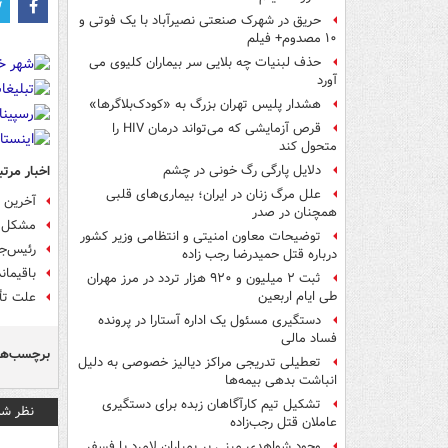
حریق در شهرک صنعتی نصیرآباد با یک فوتی و
۱۰ مصدوم+ فیلم
حذف لبنیات چه بلایی سر بیماران کلیوی می
آورد
هشدار پلیس تهران بزرگ به «کودک‌بلاگرها»
قرص آزمایشی که می‌تواند درمان HIV را
متحول کند
اخبار مرتب
دلایل پارگی رگ خونی در چشم
علل مرگ زنان در ایران؛ بیماری‌های قلبی
آخرین خ
همچنان در صدر
مشکل نر
توضیحات معاون امنیتی و انتظامی وزیر کشور
رئیس‌ج
درباره قتل حمیدرضا رجب زاده
باقیمان
ثبت ۲ میلیون و ۹۲۰ هزار تردد در مرز مهران
طی ایام اربعین
علت تأ
دستگیری مسئول یک اداره آستارا در پرونده
فساد مالی
برچسب‌ها
تعطیلی تدریجی مراکز دیالیز خصوصی به دلیل
انباشت بدهی بیمه‌ها
تشکیل تیم کارآگاهان زبده برای دستگیری
نظر شم
عاملان قتل رجب‌زاده
وجود شواهدی مبنی بر بمباران لامرد با فسفر