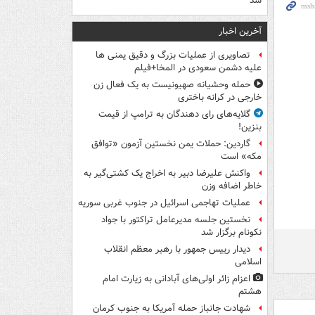
شد
آخرین اخبار
تصاویری از عملیات بزرگ و دقیق یمنی ها
علیه دشمن سعودی در المخا+فیلم
حمله وحشیانه صهیونیست به یک فعال زن
خارجی در کرانه باختری
گلایه‌های رای دهندگان به ترامپ از قیمت
بنزین!
گاردین: حملات یمن نخستین آزمون «توافق
مکه» است
واکنش علیرضا دبیر به اخراج یک کشتی‌گیر به
خاطر اضافه وزن
عملیات تهاجمی اسرائیل در جنوب غربی سوریه
نخستین جلسه مدیرعامل تراکتور با جواد
نکونام برگزار شد
دیدار رییس جمهور با رهبر معظم انقلاب
اسلامی
اعزام زائر اولی‌های آبادانی به زیارت امام
هشتم
شهادت جانباز حمله آمریکا به جنوب کرمان