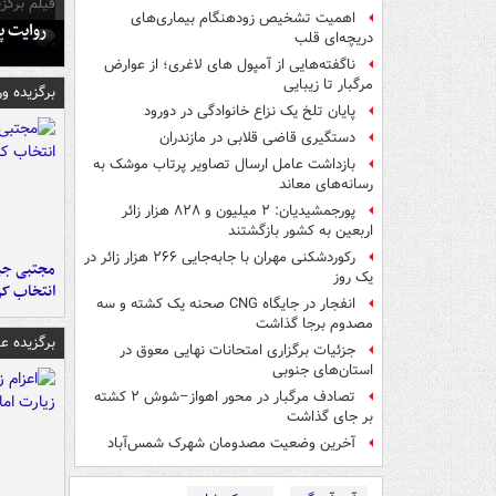
فیلم برگزی
اهمیت تشخیص زودهنگام بیماری‌های
روایت پ
دریچه‌ای قلب
ناگفته‌هایی از آمپول های لاغری؛ از عوارض
مرگبار تا زیبایی
برگزیده و
پایان تلخ یک نزاع خانوادگی در دورود
دستگیری قاضی قلابی در مازندران
بازداشت عامل ارسال تصاویر پرتاب موشک به
رسانه‌های معاند
پورجمشیدیان: ۲ میلیون و ۸۲۸ هزار زائر
اربعین به کشور بازگشتند
رکوردشکنی مهران با جابه‌جایی ۲۶۶ هزار زائر در
مجتبی جبا
یک روز
انتخاب کر
انفجار در جایگاه CNG صحنه یک کشته و سه
مصدوم برجا گذاشت
برگزیده 
جزئیات برگزاری امتحانات نهایی معوق در
استان‌های جنوبی
تصادف مرگبار در محور اهواز–شوش ۲ کشته
بر جای گذاشت
آخرین وضعیت مصدومان شهرک شمس‌آباد