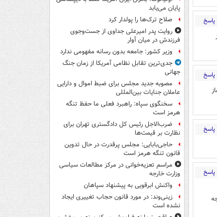
پایان می‌یابد
صلاح ترک‌ها را پولدار کرد
پاسخ
روایت پدر امیرعلی جداوی از جست‌وجوی
فرزندش در میان آوار
وزیر کشور: جامعه بدون رسانه مفهومی ندارد
جدی‌ترین تقابل نظامی آمریکا از زمان جنگ
جهانی
پاسخ
مصوبه جدید مجلس برای ضبط اموال و دارایی
ز
عاملان جنایات بین‌المللی
سخنگوی سپاه: راهبرد فعلی ما حفظ تنگه
هرمز است
ضرب‌الاجل رئیس کل دادگستری تهران برای
پاسخ
نظارت بر قیمت‌ها
حاجی‌بابایی: مجلس پرقدرت در حال تدوین
قانون تنگه هرمز است
مراسم تعزیه‌خوانی در مرکز مطالعات سیاسی
پاسخ
وزارت خارجه
واکنش ابرقویی به پیشنهاد سپاهان
زینی‌وند: در مورد قانون حجاب تغییری ایجاد
توجه
نشده است