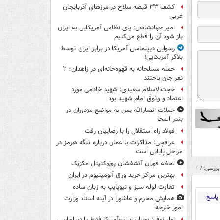
کشف ۳۳ قبضه سلاح در مرزهای آذربایجان
غربی
امیر جهانشاهی: پای نظامی آمریکایی به ایران
باز شود آن را قطع می‌کنیم
رسوایی دیپلماسی آمریکا در برابر ایران توسط
بلاگر آمریکایی!
حمله مسلحانه به قهوه‌خانه‌ای در زاهدان؛ ۲
نفر جان باختند
حجت‌الاسلام سعیدی: شهید خادمی مورد
اعتماد و وثوق امام شهید بود
حملات انصارالله یمن به مواضع مزدوران در
بندر المخا
فولاد راه استقلال را با رضاییان رفت
عراقچی: مذاکرات با عمان درباره تنگه هرمز در
مراحل پایانی است
لحظه فوران آتشفشان پوپوکتپتل مکزیک
بررسی: 7
بهترین مراکز خرید ورق آلومینیوم در ایران
تفاوت لوله سبز و نیوپایپ به زبان ساده
پاسخ
همایش محرم و عاشورا در آینه اسناد وزارت
امور خارجه
اولیانوف: بحران ایران-آمریکا فقط با دیپلماسی