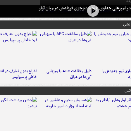
ده
در امیرعلی جداوی از جست‌وجوی فرزندش در میان آوار
رزشی
ری تیم جدیدش را
دلیل مخالفت AFC با میزبانی
اخراج بدون تعارف در انتظ
د
آبی‌ها در عراق
خاطی پرسپولیس
عکس