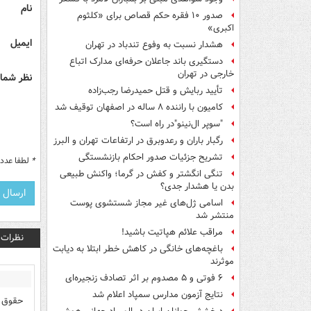
نام
صدور ۱۰ فقره حکم قصاص برای «کلثوم
اکبری»
ایمیل
هشدار نسبت به وفوع تندباد در تهران
دستگیری باند جاعلان حرفه‌ای مدارک اتباع
خارجی در تهران
نظر شما 
تأیید ربایش و قتل حمیدرضا رجب‌زاده
کامیون با راننده ۸ ساله در اصفهان توقیف شد
"سوپر ال‌نینو"در راه است؟
رگبار باران و رعدوبرق در ارتفاعات تهران و البرز
تشریح جزئیات صدور احکام بازنشستگی
*
لطفا عدد م
تنگی انگشتر و کفش در گرما؛ واکنش طبیعی
بدن یا هشدار جدی؟
اسامی ژل‌های غیر مجاز شستشوی پوست
منتشر شد
مراقب علائم هپاتیت باشید!
نظرات
باغچه‌های خانگی در کاهش خطر ابتلا به دیابت
موثرند
۶ فوتی و ۵ مصدوم بر اثر تصادف زنجیره‌ای
نتایج آزمون مدارس سمپاد اعلام شد
حقوق ر