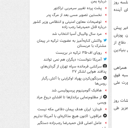
درباره یمن
لسه روز
پشت پرده تغییر سرمربی تراکتور
ی آینده
نخستین تصویر مسی بعد از مرگ پدر
توضیحات معاون امنیتی و انتظامی وزیر کشور
درباره قتل حمیدرضا رجب زاده
خیر پیش
مرد سال والیبال آسیا انتخاب شد
ان پوزش
واکنش کنایه‌آمیز به عضویت ترکیه در پیمان
دفاع از
مشترک با عربستان
 بنیادین
رویای اف-۳۵ ترکیه در بن‌بست
آمریکا نتوانست؛ دیگران هم نمی توانند
سرکشی فرمانده سپاه تهران از گردان‌های
ن همراهی
پدافند هوایی لشکر ۲۷
سبه فوق
سرنگون‌کردن پهپاد اوکراینی با آتش رگبار
ورت علی
روس‌ها
هافبک آلومینیوم پرسپولیسی شد
از مظلوم‌نمایی براندازها تا افشای دروغ مراد
شات روز
ویسی
عزیز طی
فیدان: ایران هدف پیمان دفاعی مکه نیست
عراقچی: اکنون هیچ مذاکره‌ای با آمریکا نداریم
عامل اصلی قتل حمیدرضا رجب‌زاده دستگیر