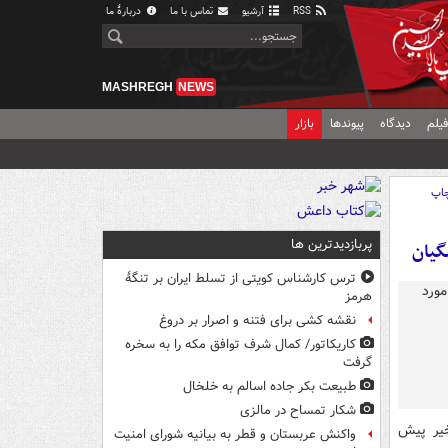
RSS
آرشیو
تماس با ما
دربارهٔ ما
MASHREGH
NEWS
یلم
دیدگاه
پیوندها
بازار
اپ
پربازدیدترین ها
گیان
ترس کارشناس کویتی از تسلط ایران بر تنگۀ
هرمز
نقشه کشی برای فتنه و اصرار بر دروغ
کاریکاتور/ کمال شرف توافق مکه را به سخره
گرفت
طبیعت بکر جاده اسالم به خلخال
شکار تمساح در مالزی
خیر پیش
واکنش عربستان و قطر به بیانیه شورای امنیت