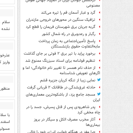
درخشش جوانان ایران در المپیاد جهانی هوش
مصنوعی
گرد و غبار آسمان قم را تیره می‌کند
ترافیک سنگین در محورهای خروجی مازندران
سلام ،
گربه جریان برق شهرستان فریمان را قطع کرد
نشده 
رگبار و رعدوبرق در راه شمال کشور
پاسخ تأمین‌اجتماعی به زمان پرداخت
مابه‌التفاوت حقوق بازنشستگان
برخورد پراید با تیر برق ۲ فوتی بر جای گذاشت
عذرخوا
تنظیم قولنامه برای اسناد سبزرنگ ممنوع شد
واریز 
از حذف نام همسر تا تغییر نام خانوادگی؛ اما و
اگرهای تعویض شناسنامه
نمایی زیبا از تنگه کریان جزیره قشم
حادثه غرق‌شدگی در طاقانک ۲ قربانی گرفت
منظور 
مسجد جامع یزد، از باشکوه‌ترین معماری‌های
ایران
پدر شاهرودی پس از قتل پسرش، جسد را در
چاه مخفی کرد
آثار مخرب مصرف الکل و سیگار در بروز
بیماری‌ها
مسولی
چرا مغز در هنگام خواب، انرژی خود را خالی