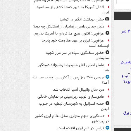
عراقچی: ما نه فراموش می‌کنیم نه می‌بخشیم
اذعان آمریکا به عبور ده‌ها کشتی از محاصره
ایران
جشن برداشت انگور در ترشیز
دلیل جدایی رامین رضاییان از استقلال چه بود؟
عراقچی: اکنون هیچ مذاکره‌ای با آمریکا نداریم
عراقچی: ایران بر عهد مقاومت خود پابرجا
ایستاده است
حضور سخنگوی سپاه بر سر مزار شهید
سلیمانی
ه‌ای در
عامل اصلی قتل حمیدرضا رجب‌زاده دستگیر
شد
بررسی ۳۰۰ روز پس از آتش‌بس: چه بر سر غزه
آمد؟
مرد سال والیبال آسیا انتخاب شد
عادی‌سازی تولید زیرزمینی در نمایش خانگی
حمله اسرائیل به شهرستان نبطیه در جنوب
لبنان
 برق
دستگیری متهم متواری مخل نظام ارزی کشور
در پیرانشهر
ترامپ در دام ایران افتاده است!