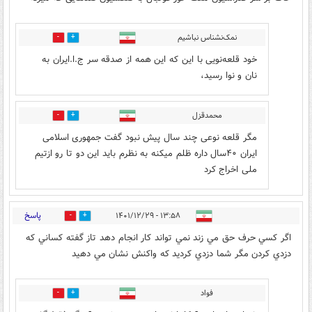
نمک‌نشناس نباشیم
2
16
خود قلعه‌نویی با این که این همه از صدقه سر ج.ا.ایران به
نان و نوا رسید،
محمدقزل
5
18
مگر قلعه نوعی چند سال پیش نبود گفت جمهوری اسلامی
ایران ۴۰سال داره ظلم میکنه به نظرم باید این دو تا رو ازتیم
ملی اخراج کرد
پاسخ
۱۳:۵۸ - ۱۴۰۱/۱۲/۲۹
44
18
اگر كسي حرف حق مي زند نمي تواند كار انجام دهد تاز گفته كساني كه
دزدي كردن مگر شما دزدي كرديد كه واكنش نشان مي دهيد
فواد
5
27