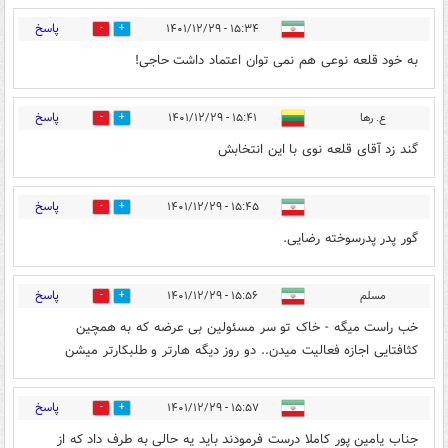
پاسخ
۱۵:۳۴ - ۱۴۰۱/۱۲/۲۹
1
7
به خود قلعه نوعی هم نمی توان اعتماد داشت حاجی!
پاسخ
ع. رها
۱۵:۴۱ - ۱۴۰۱/۱۲/۲۹
1
5
گند زد آقای قلعه نوی با این انتخابش
پاسخ
۱۵:۴۵ - ۱۴۰۱/۱۲/۲۹
1
6
گور پدر پدرسوخته رضایی.
پاسخ
مسلم
۱۵:۵۶ - ۱۴۰۱/۱۲/۲۹
1
10
خب راست میگه - خاک تو سر مسئولین بی عرضه که به همچین
کثافتایی اجازه فعالیت میدن.. دو روز دیگه هارتر و طلبکارتر میشن
پاسخ
۱۵:۵۷ - ۱۴۰۱/۱۲/۲۹
2
10
جناب یامین پور کاملا درست فرمودند باید یه حالی به طرف داد که از