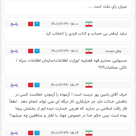
میزان رای ملت است ....
پاسخ
۱۵:۰۰ - ۱۴۰۱/۱۲/۲۹
1
13
نباید اینقدر بی حساب و کتاب فردی را انتخاب کرد .
پاسخ
وطن دوست
۱۵:۰۱ - ۱۴۰۱/۱۲/۲۹
1
15
مسیولین محترم قوه قضاییه /وزارت اطلاعات/سازمان اطلاعات سپاه /
تاکی مماشات؟!!؟
پاسخ
۱۵:۰۳ - ۱۴۰۱/۱۲/۲۹
5
11
حرف آقای یامین پور درست است ! آزموده را آزمودن خطاست کسی در
باطنش خباثت دارد جز خرابکاری کار دیگه ای نمی تواند انجام دهد . لطفاً
فاز رافت اسلامی بر ندارید که هرچی خسارت دیده ایم از بخشش بیجا
بوده است ؛پس حکم خدا در خصوص جهاد با کفار و منافقین چه میشود؟
پاسخ
۱۵:۰۹ - ۱۴۰۱/۱۲/۲۹
3
8