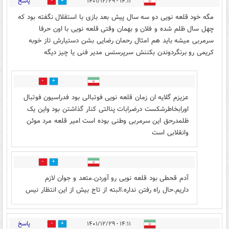
پاسخ
۱۴:۱۱ - ۱۴۰۱/۱۲/۲۹
4
15
مگه خود قلعه نویی دو سه سال پیش بعد بازی با استقلال نگفته بود که
چهل سال ظلم شده و فلان و بهمان وقتی قلعه نویی با اون حرفا
سرمربی میشه باید هم امثال رحمان رضایی بشن دستیارش تاز خوبه
کریمی رو برنگردوندن بکننش سرپرستس مدیر فنی یا چیز دیگه
3
3
عزیزم گلایه ان زمان قلعه نویی فوتبالی بود فدراسیون فوتبال
اورابخاطرشکست درضرابات پنالتی کنار گذاشتن بود واین یک
ظلمدرحق این سرمربی وطنی بوده است امیر قلعه مرد موئن
وانقلابی است
4
4
آدم قحطی بود قلعه نویی رو آوردن.متعد و جوان لازم
داریم.حال راه رفتن نداره.البته از تاج بیش از این انتظار نیس
پاسخ
۱۴:۱۱ - ۱۴۰۱/۱۲/۲۹
42
17