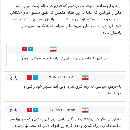
از شهدای مدافع امنیت عذرخواهیم که فردی در نظام پست مربی تیم
ملی را می‌گیرد که علنا به این نظام مقدس که طبق دستور امام حفظش
از اوجب واجبات است، توهین می‌کند و با براندازان مخرج مشترک کامل
دارد. فردا دوباره تیم ملی سرود ملی نخواند گلایه نکنید، مربیشان
یادشان داده
0
0
تو هین قلعه نویی و دستیارش به نظام بخشودنی نیس.
پاسخ
۱۶:۵۱ - ۱۴۰۱/۱۲/۲۹
0
0
یا حرفای سیاسی که زده کاری ندارم ولی آدم بسیار خود راضی و
خودشیفته است
پاسخ
۱۶:۵۳ - ۱۴۰۱/۱۲/۲۹
1
2
منظورش مگر کی بوده؟! یعنی آقای یامین پور قبول نداری که خیلیها سر
سفره انقلاب بزرگ شدن و بعدا کارهایی انجام دادن که مصداق نوشته