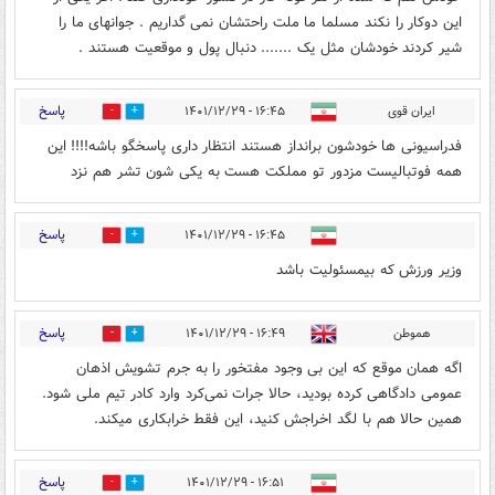
این دوکار را نکند مسلما ما ملت راحتشان نمی گداریم . جوانهای ما را
شیر کردند خودشان مثل یک ....... دنبال پول و موقعیت هستند .
پاسخ
ایران قوی
۱۶:۴۵ - ۱۴۰۱/۱۲/۲۹
0
0
فدراسیونی ها خودشون برانداز هستند انتظار داری پاسخگو باشه!!!! این
همه فوتبالیست مزدور تو مملکت هست به یکی شون تشر هم نزد
پاسخ
۱۶:۴۵ - ۱۴۰۱/۱۲/۲۹
0
0
وزیر ورزش که بیمسئولیت باشد
پاسخ
هموطن
۱۶:۴۹ - ۱۴۰۱/۱۲/۲۹
0
1
اگه همان موقع که این بی وجود مفتخور را به جرم تشویش اذهان
عمومی دادگاهی کرده بودید، حالا جرات نمی‌کرد وارد کادر تیم ملی شود.
همین حالا هم با لگد اخراجش کنید، این فقط خرابکاری میکند.
پاسخ
۱۶:۵۱ - ۱۴۰۱/۱۲/۲۹
0
0