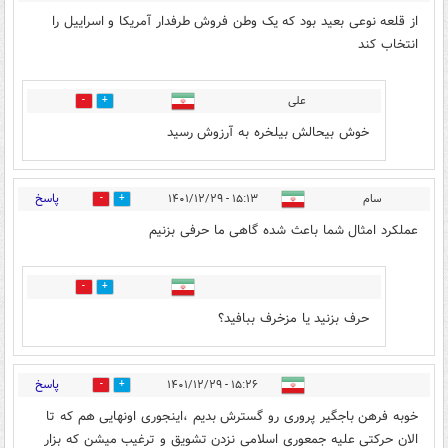
از قلعه نوعی بعید بود که یک وطن فروش طرفدار آمریکا و اسراییل را
انتخاب کند
علی
0
0
خوش بیحالش بیلخره به آرزوش رسید
پاسخ
سام
۱۵:۱۳ - ۱۴۰۱/۱۲/۲۹
12
2
عملکرد امثال شما باعث شده گاهی ما حرفی بزنیم
1
10
حرف بزنید یا مزخرف ببافید؟
پاسخ
۱۵:۲۶ - ۱۴۰۱/۱۲/۲۹
2
6
خوبه فرهن باجگیر پروری رو گسترش بدیم ،اینجوری اونهایی هم که تا
الان حرکتی علیه جمعوری اسلامی نزدن تشویق و ترغیب میشن که بزار