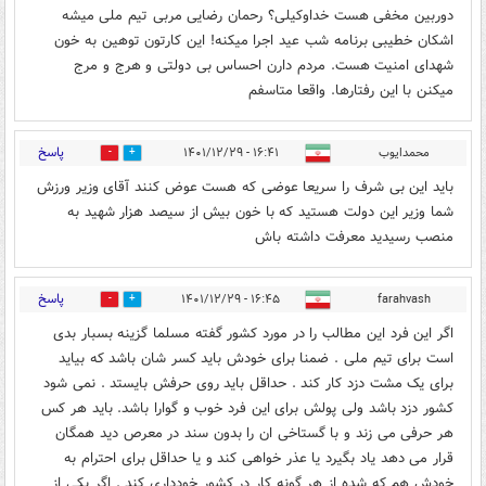
دوربین مخفی هست خداوکیلی؟ رحمان رضایی مربی تیم ملی میشه
اشکان خطیبی برنامه شب عید اجرا میکنه! این کارتون توهین به خون
شهدای امنیت هست. مردم دارن احساس بی دولتی و هرج و مرج
میکنن با این رفتارها. واقعا متاسفم
پاسخ
محمدایوب
۱۶:۴۱ - ۱۴۰۱/۱۲/۲۹
1
3
باید این بی شرف را سریعا عوضی که هست عوض کنند آقای وزیر ورزش
شما وزیر این دولت هستید که با خون بیش از سیصد هزار شهید به
منصب رسیدید معرفت داشته باش
پاسخ
۱۶:۴۵ - ۱۴۰۱/۱۲/۲۹
farahvash
1
3
اگر این فرد این مطالب را در مورد کشور گفته مسلما گزینه بسبار بدی
است برای تیم ملی . ضمنا برای خودش باید کسر شان باشد که بیاید
برای یک مشت دزد کار کند . حداقل باید روی حرفش بایستد . نمی شود
کشور دزد باشد ولی پولش برای این فرد خوب و گوارا باشد. باید هر کس
هر حرفی می زند و با گستاخی ان را بدون سند در معرص دید همگان
قرار می دهد یاد بگیرد یا عذر خواهی کند و یا حداقل برای احترام به
خودش هم که شده از هر گونه کار در کشور خودداری کند . اگر یکی از