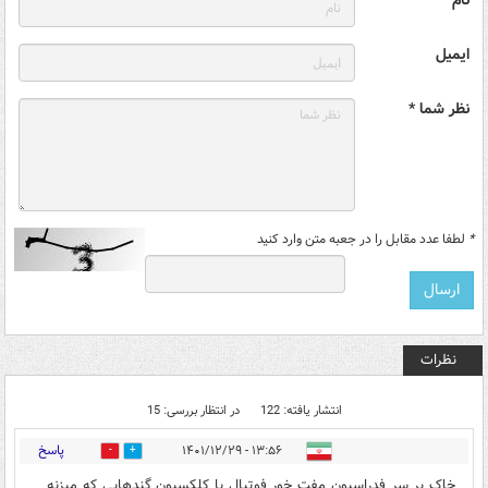
نام
ایمیل
نظر شما *
*
لطفا عدد مقابل را در جعبه متن وارد کنید
نظرات
انتشار یافته: 122
در انتظار بررسی: 15
پاسخ
۱۳:۵۶ - ۱۴۰۱/۱۲/۲۹
3
64
خاک بر سر فدراسیون مفت خور فوتبال با کلکسیون گندهایی که میزنه