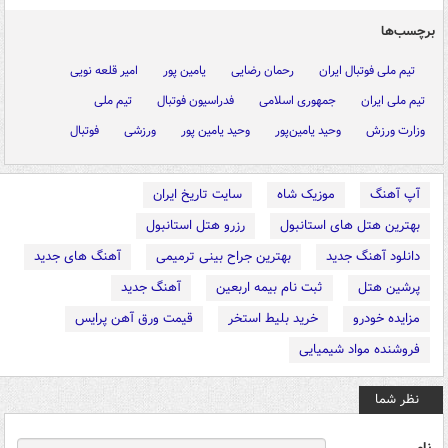
برچسب‌ها
تیم ملی فوتبال ایران
رحمان رضایی
یامین پور
امیر قلعه نویی
تیم ملی ایران
جمهوری اسلامی
فدراسیون فوتبال
تیم ملی
وزارت ورزش
وحید یامین‌پور
وحید یامین پور
ورزشی
فوتبال
آپ آهنگ
موزیک شاه
سایت تاریخ ایران
بهترین هتل های استانبول
رزرو هتل استانبول
دانلود آهنگ جدید
بهترین جراح بینی ترمیمی
آهنگ های جدید
پرشین هتل
ثبت نام بیمه اربعین
آهنگ جدید
مزایده خودرو
خرید بلیط استخر
قیمت ورق آهن پرایس
فروشنده مواد شیمیایی
نظر شما