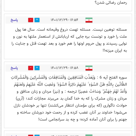
رحمان رضائی شدن؟
پاسخ
۱۶:۵۴ - ۱۴۰۱/۱۲/۲۹
1
1
مسئله توهین نیست. مسئله تهمت دروغ وقیحانه است. سال ها پول
ملت را خورد و تونست بره جایی که اربابانش از استعمار ملتها به نون و
نوایی رسیدند و پول حروم اونها را هم خورد و بعد تهمت قتل و جنایت را
به ایران میزنه!!
پاسخ
۱۶:۵۸ - ۱۴۰۱/۱۲/۲۹
3
2
سوره الفتح آیه 6 : وَيُعَذِّبَ الْمُنَافِقِينَ وَالْمُنَافِقَاتِ وَالْمُشْرِكِينَ وَالْمُشْرِكَاتِ
الظَّانِّينَ بِاللَّهِ ظَنَّ السَّوْءِ ۚ عَلَيْهِمْ دَائِرَةُ السَّوْءِ ۖ وَغَضِبَ اللَّهُ عَلَيْهِمْ وَلَعَنَهُمْ
وَأَعَدَّ لَهُمْ جَهَنَّمَ ۖ وَسَاءَتْ مَصِيرًا ترجمه : و (نیز) مردان و زنان منافق و
مردان و زنان مشرک را که به خدا گمان بد می‌برند مجازات کند؛ (آری)
حوادث ناگواری (که برای مؤمنان انتظار می‌کشند) تنها بر خودشان نازل
می‌شود! خداوند بر آنان غضب کرده و از رحمت خود دورشان ساخته و
جهنم را برای آنان آماده کرده؛ و چه بد سرانجامی است!