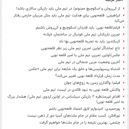
از کی‌روش و اسکوچیچ ممنونم/ در تیم ملی باید بازیکن سالاری باشد!
ابراهیمی: قلعه‌نویی برای هدایت تیم ملی باید مثل مربیان خارجی رفتار
می‌کرد
فیلم/قلعه نویی: باید قدردان اسکوچیچ و کی‌روش باشیم
تمرین بازیکنان تیم ملی فوتبال در ساختمان «پک»
کربکندی: باید به تجربه قلعه‌نویی بها داد
تاج تماشاگر اولین تمرین تیم ملی زیر نظر قلعه‌نویی
عکس/اولین تمرین تیم ملی با امیر قلعه نویی
آخرین وضعیت مربی جنجالی در تیم ملی
اشتباه پرسپولیسی‌ها و خلق یک شایعه برای تیم ملی +عکس
مدت زمان قرارداد قلعه نویی تغییر می‌کند؟
فیلم/ واگذاری زمین به زوج‌های جوان
واکنش قلعه نویی به نبود قائدی در لیست تیم ملی
اقدام غیرمنتظره ۲ بازیکن سرشناس در اولین اردوی تیم ملی/ هشدار بزرگ
به امیر قلعه نویی!
پورحمیدی: امیدوارم لایق اعتماد قلعه‌نویی باشم
نورافکن: کسب مقام در جام ملت‌های آسیا دور از ذهن نیست
چشمی: بهترین نتیجه را در جام‌ ملت‌ها خواهیم گرفت