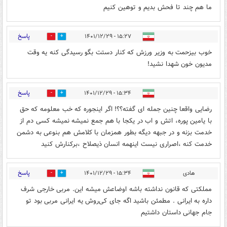
ما هم چند تا فحش بدیم و توهین کنیم
پاسخ
۱۵:۲۷ - ۱۴۰۱/۱۲/۲۹
2
9
خوب بیزحمت به وزیر ورزش که کنار دستت بگو رسیدگی کنه یه وقت
مدیون خون شهدا نشید!
پاسخ
۱۵:۳۴ - ۱۴۰۱/۱۲/۲۹
2
11
رضایی واقعا چنین جمله ای گفته؟؟! اگر اینجوره که خب معلومه که حق
با یامین پوره، اتش و اب در یکجا با هم جمع نمیشه نمیشه کسی دم از
خدمت بزنه و در جبهه دیگه بطور همزمان با کلامش هم بنوعی به دشمن
خدمت کنه ،اصراری نیست اینهمه انسان ذیصلاح ،برکنارش کنید
پاسخ
هادی
۱۵:۳۴ - ۱۴۰۱/۱۲/۲۹
0
8
مملکتی که قانون نداشته باشه اوضاعش میشه این. مربی خارجی شرف
داره به ایرانی . مطمئن باشید اگه جای کی‌روش یه ایرانی مربی بود تو
جام جهانی داستان داشتیم