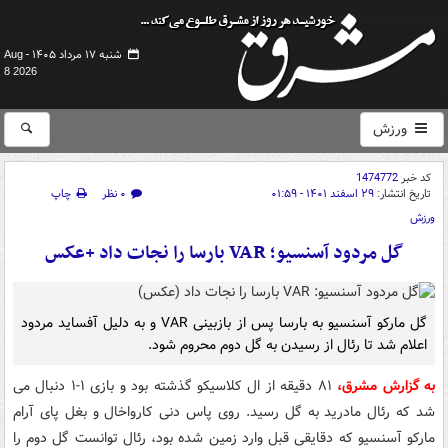
شنبه ۱۷ مرداد ۱۴۰۵ -
Aug
8 2026
ورزش
کد خبر
1474772
تاریخ انتشار:
۲۹ اسفند ۱۴۰۱ - ۰۱:۵۹
۰ نظر
چاپ
ورزش
گل مردود آسنسیو؛ VAR بارسا را نجات داد +عکس
گل مارکو آسنسیو به بارسا پس از بازبینی VAR و به دلیل آفساید مردود
اعلام شد تا رئال از رسیدن به گل دوم محروم شود.
به گزارش مشرق،
۸۱ دقیقه از ال کلاسیکو گذشته بود و بازی ۱-۱ دنبال می
شد که رئال مادرید به گل رسید. روی پاس دنی کارواخال و بغل پای آرام
مارکو آسنسیو که دقایقی قبل وارد زمین شده بود، رئال توانست گل دوم را