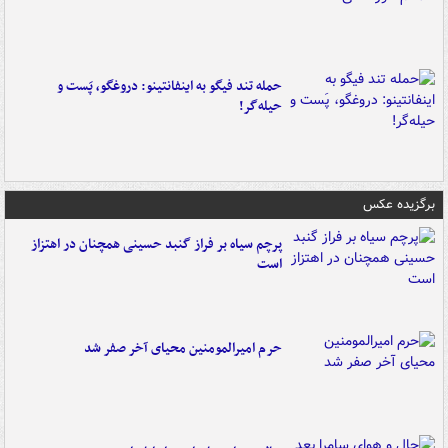
حمله تند فیگو به اینفانتینو: دروغگو، پَست‌ و
حیله‌گر!
برگزیده عکس
پرچم سیاه بر فراز گنبد حسینی همچنان در اهتزاز
است
حرم امیرالمومنین محیای آخر صفر شد