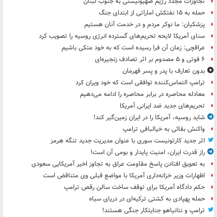
تجاوزات مجدد رژیم صهیونیستی به جنوب لبنان
حمله به ۱۵ نفتکش‌ اماراتی از ابتدای جنگ
پزشکیان: ما نوکر مردم و در خدمت آنان هستیم
سنای آمریکا لایحه تحریم‌های گسترده انرژی روسیه را تصویب کرد
عراقچی: زمان آن فرا رسیده است که به خود متکی باشیم
۶ فوتی و ۵ مصدوم بر اثر تصادف زنجیره‌ای
بدون تعارف با پدر و پسر قهرمان
ترامپ التماس‌کننده توافقی است که خود ویران کرد
معادله محاصره در برابر محاصره را ادامه می‌دهیم
تحریم‌های جدید ضد ایرانی آمریکا
شاید روسیه، آمریکا را در ایران زمین‌گیر کند!
واکنش بقائی به خیالبافی ترامپ
اثر جدید کارتونیست سوری با عنوان مدیریت جدید تنگه هرمز
راز قدرت ایران، امنیت پایدار و بومی آن است!
به تعویق افتادن پاسخ مقاومت عراق به تجاوز اخیر آمریکایی سعودی
اظهارات وزیر خزانه‌داری آمریکا با مواضع قبلی وی متناقض است
حکم دادگاه آمریکا برای توقف ساخت سالن رقص ترامپ
حمله پهپادی به کشتی ترکیه‌ای در دریای سیاه
ترامپ و نتانیاهو جنایتکار جنگی هستند!