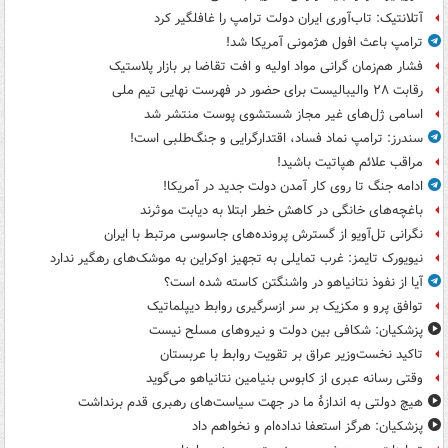
آتلانتیک: تاب‌آوری ایران دولت ترامپ را غافلگیر کرد
ترامپ باعث افول هژمونی آمریکا شد!
فشار هم‌زمان گرانی مواد اولیه و افت تقاضا بر بازار پلاستیک
رقابت ۲۸ والیبالیست برای حضور در فهرست نهایی تیم ملی
اسامی ژل‌های غیر مجاز شستشوی پوست منتشر شد
سندرز: ترامپ نماد فساد، اقتدارگرایی و جنگ‌طلبی است!
مراقب علائم هپاتیت باشید!
ادامه جنگ تا روی کار آمدن دولت جدید در آمریکا!
باغچه‌های خانگی در کاهش خطر ابتلا به دیابت موثرند
نگرانی تل‌آویو از گسترش پرونده‌های جاسوسی مرتبط با ایران
نیویورک تایمز: غرب تمایلی به تجهیز اوکراین به موشک‌های رهگیر ندارد
آیا از نفوذ نتانیاهو در واشنگتن کاسته شده است؟
توافق پرو و مکزیک بر سر ازسرگیری روابط دیپلماتیک
پزشکیان: شکافی بین دولت و نیروهای مسلح نیست
تاکید نخست‌وزیر عراق بر تقویت روابط با عربستان
وقتی رسانه عبری از کابوس بنیامین نتانیاهو می‌گوید
هیچ دولتی به اندازۀ ما در جهت سیاست‌های رهبری قدم برنداشت
پزشکیان: هرگز استعفا نداده‌ام و نخواهم داد