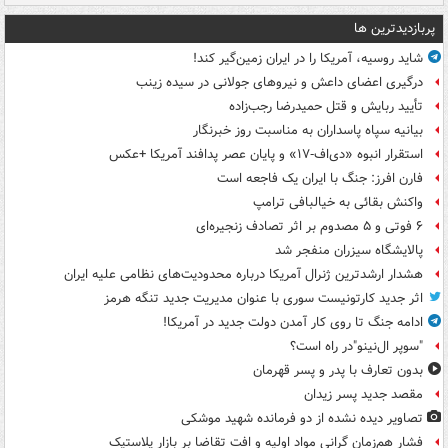
پربازدیدترین ها
شاید روسیه، آمریکا را در ایران زمین‌گیر کند!
درگیری اعضای داعش و نیروهای جولانی در سیده زینب
تأیید ربایش و قتل حمیدرضا رجب‌زاده
بیانیه سپاه پاسداران به مناسبت روز خبرنگار
استقرار انبوه «دی‌اف‑۱۷» و پایان عصر پدافند آمریکا +عکس
فارن افرز: جنگ با ایران یک فاجعه است
واکنش بقائی به خیالبافی ترامپ
۶ فوتی و ۵ مصدوم بر اثر تصادف زنجیره‌ای
پالایشگاه سیزران منفجر شد
هشدار ارشدترین ژنرال آمریکا درباره محدودیت‌های نظامی علیه ایران
اثر جدید کارتونیست سوری با عنوان مدیریت جدید تنگه هرمز
ادامه جنگ تا روی کار آمدن دولت جدید در آمریکا!
"سوپر ال‌نینو"در راه است؟
بدون تعارف با پدر و پسر قهرمان
مقصد جدید پسر زیدان
تصاویر دیده‌ نشده از دو فرمانده شهید موشکی
فشار هم‌زمان گرانی مواد اولیه و افت تقاضا بر بازار پلاستیک