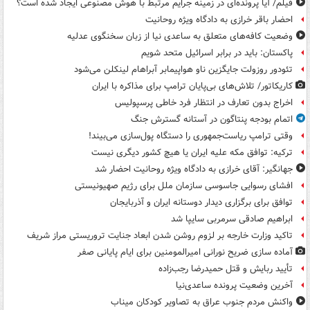
فیلم/ آیا پرونده‌ای در زمینه جرایم مرتبط با هوش مصنوعی ایجاد شده است؟
احضار باقر خرازی به دادگاه ویژه روحانیت
وضعیت کافه‌های متعلق به ساعدی نیا از زبان سخنگوی عدلیه
پاکستان: باید در برابر اسرائیل متحد شویم
تئودور روزولت جایگزین ناو هواپیمابر آبراهام لینکلن می‌شود
کاریکاتور/ تلاش‌های بی‌پایان ترامپ برای مذاکره با ایران
اخراج بدون تعارف در انتظار فرد خاطی پرسپولیس
اتمام بودجه پنتاگون در آستانه گسترش جنگ
وقتی ترامپ ریاست‌جمهوری را دستگاه پول‌سازی می‌بیند!
ترکیه: توافق مکه علیه ایران یا هیچ کشور دیگری نیست
جهانگیر: آقای خرازی به دادگاه ویژه روحانیت احضار شد
افشای رسوایی جاسوسی سازمان ملل برای رژیم صهیونیستی
توافق برای برگزاری دیدار دوستانه ایران و آذربایجان
ابراهیم صادقی سرمربی سایپا شد
تاکید وزارت خارجه بر لزوم روشن شدن ابعاد جنایت تروریستی مراز شریف
آماده سازی ضریح نورانی امیرالمومنین برای ایام پایانی صفر
تأیید ربایش و قتل حمیدرضا رجب‌زاده
آخرین وضعیت پرونده ساعدی‌نیا
واکنش مردم جنوب عراق به تصاویر کودکان میناب