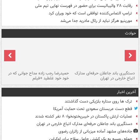
رقابت ۲۸ والیبالیست برای حضور در فهرست نهایی تیم ملی
ترامپ التماس‌کننده توافقی است که خود ویران کرد
مورینیو هرگز نباید از رئال مادرید جدا می‌شد
حوادث
دستگیری باند جاعلان حرفه‌ای مدارک
حمیدرضا رجب زاده مداح جوانی که در
تأ
اتباع خارجی در تهران
خود خود غلطید +فیلم
آخرین اخبار
ترک ها روی ستاره بلژیکی دست گذاشتند
قطع دست عربستان سعودیِ تحت حمایت آمریکا
عملیات ارتش پاکستان در خیبرپختونخوا؛ ۸ نفر کشته شدند
دستگیری باند جاعلان حرفه‌ای مدارک اتباع خارجی در تهران
جاده‌های مشهد آماده میزبانی از زائران رضوی
حمله روسیه به یک کشتی حامل سلاح برای اوکراین