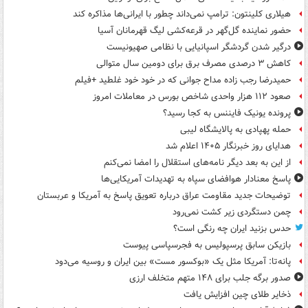
هیلاری کلینتون: ترامپ نمی‌داند چطور با ایرانی‌ها مذاکره کند
حضور نماینده گل‌گهر در قرعه‌کشی لیگ قهرمانان آسیا
درگیر شدن گردشگر اسپانیایی با نظامی صهیونیست
کاهش ۳ درصدی مصرف برق برای دومین سال متوالی
حمیدرضا رجب زاده مداح جوانی که در خود خود غلطید +فیلم
صعود ۱۱۲ هزار واحدی شاخص بورس در معاملات امروز
پرونده یونیک فایننس به کجا رسید؟
حمله پهپادی به پالایشگاه لیبی
هدایای روز خبرنگار ۱۴۰۵ اعلام شد
از این به بعد دیگر نامه‌های استقلال را امضا نمی‌کنم
پاسخ معنادار هوافضای سپاه به تهدیدات آمریکایی‌ها
توضیحات جدید مقاومت عراق درباره تعویق پاسخ به آمریکا و عربستان
چمن دستگردی زیر کشت نمی‌رود
حدس بزنید ایران چه رنگی است؟
بازیکن سابق پرسپولیس به فجرسپاسی پیوست
پانه‌تا: آمریکا مثل یک «بوکسور مست» بین ایران و روسیه می‌دود
صدور برگه جلب برای ۱۴۸ متهم متخلف ارزی
ذخایر طلای چین افزایش یافت