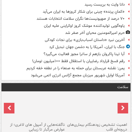
دانا وایت به بن‌بست رسید
«کمانِ پرنده» چینی برای شکار کروزها به ایران می‌آید
۷۰ درصد از صهیونیست‌ها نگران سلامت انتخابات هستند
یاوه‌گویی تولیدکننده موشک کروز اوکراینی علیه ایران
حرم امیرالمومنین محیای آخر صفر شد
آخرین نبرد «داستان اسباب‌بازی» برای نجات کودکی
جنگ با ایران، آمریکا را به دشمن جهان تبدیل کرد
آیا تینا پاکروان بازهم از ساترا مجوز فعالیت می‌گیرد؟
رقم فسخ قرارداد رضاییان با استقلال فقط ۱۰۰میلیون تومان!
یمن: نقشه عربستان برای حمله به صنعاء را در نطفه خفه کردیم
آمریکا اوایل شهریور میزبان مجمع آژانس انرژی اتمی می‌شود
سلامت
اهمیت تشخیص زودهنگام بیماری‌های
ناگفته‌هایی از آمپول های لاغری؛ از
دریچه‌ای قلب
عوارض مرگبار تا زیبایی
تا