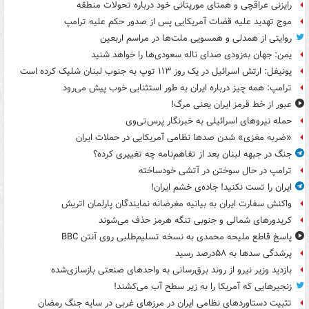
رایزنی عراقچی و همتای موریتانی خود درباره تحولات منطقه
موج تهدید علیه قضات آمریکایی پس از صدور حکم علیه ترامپ
روایتی از همدلی و همسویی ملت‌ها در مراسم اربعین
یمن: جهان به‌زودی صدای ناله سعودی‌ها را خواهد شنید
یونیفل: ارتش اسرائیل در یک روز ۱۱۳ توپ به جنوب لبنان شلیک کرده است
ترامپ: همه چیز درباره ایران به طور استثنایی خوب پیش می‌رود
عبور از خط قرمز ایران یعنی مرگ!
حمله نیروهای اسرائیلی به خبرنگار پرس‌تی‌وی
«ضربه مغزی» شدن صدها نظامی آمریکایی در حملات ایران
جنگ در جبهه لبنان بعد از تفاهم‌نامه چه تغییری کرده؟
ترامپ در حال سوختن در آتشی خودساخته
ایران را تست نکنید! جاده‌ی خشم ایران!
واکنش سفارت ایران به بیانیه مغرضانه نمایندگان پارلمان اتریش
کریدورهای شمالی و جنوبی تنگه هرمز حذف می‌شوند
پاسخ قاطع ملیحه محمدی به نسخه تسلیم‌طلبی روی آنتن BBC
پرشدگی سدها به ۵۸درصد رسید
بازدید وزیر نیرو از روند برق‌رسانی به واحدهای صنعتی بازسازی‌شده
زنجیرهایی که آمریکا را به زیر سطح آب می‌کشند!
تثبیت دستاوردهای نظامی ایران در مرزهای غربی در سایه جنگ رمضان