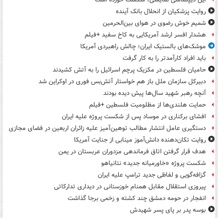
روایت پزشکیان از انحلال بانک آینده
شمیم خوش رضوی در هوای بین‌الحرمین
هشدار افسر ارشد آمریکایی به کاخ سفید +فیلم
موشک‌های بالستیک ایران؛ چالش راهبردی آمریکا
باید افراد کارآمدتر را به کار گرفت
حامیان فلسطین در مکزیک پرچم اسرائیل را به آتش کشیدند
دبیرکل سازمان ملل باز هم خواستار آتش‌بس فوری در اوکراین شد
آنچه رهبر شهید سال‌ها پیش دیده بودند
حمایت هلندی‌ها از مظلومیت فلسطین +فیلم
افشای برکناری در موساد پس از شکست پروژه علیه ایران
دستگیری عامل انتشار مطالب توهین‌آمیز علیه زائران اربعین در فضای مجازی
روایت تکان‌دهنده دانش‌آموز مینابی از جنایت آمریکا
هدف قرار گرفتن اتاق‌ فرماندهی مزدوران عربستان در یمن
شکست پروژه «خاورمیانه جدید» نتانیاهو
گزافه‌گویی و لفاظی جدید ترامپ علیه ایران
پیروزی استقلال مقابل همنام خوزستانی در دیداری تدارکاتی
انفجار در حومه دمشق چند کشته و زخمی برجا گذاشت
بوسه‌ پدر بر پای پسر شهیدش