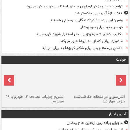
ترامپ: همه چیز درباره ایران به طور استثنایی خوب پیش می‌رود
۸۰۰ سازۀ آمریکایی خاکستر شد
ونس: ایرانی‌ها مذاکره‌کنندگان سرسختی هستند
دردسر جدید برای سرخپوشان
تکذیب ادعای «نحوه ردزنی محل استقرار شهید لاریجانی»
ماهواره ایرانی که از سد ابرها عبور می‌کند
«کمانِ پرنده» چینی برای شکار کروزها به ایران می‌آید
حوادث
تصادف مرگبار در محور اهواز–شوش ۲
آتش‌سوزی در منطقه حفاظت‌شده
تشریح جزئیات تصادف ۱۲ خودرو با ۱۹
پا
دیزمار مهار شد
مصدوم
آخرین اخبار
ماجرای پیاده روی اربعین حاج رمضان
این دیپلماسی نمایشی، شکست خورده است