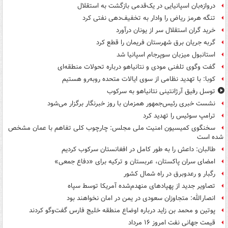
دروازه‌بان اسپانیایی در یک‌قدمی بازگشت به استقلال
تنگه هرمز ریاض را وادار به تخفیف‌دهی نفتی کرد
خرید گران استقلال سر از یونان درآورد
گربه جریان برق شهرستان فریمان را قطع کرد
استانبول میزبان سوپرجام اسپانیا شد
گفت وگوی تلفنی مودی و نتانیاهو درباره تحولات منطقه‌ای
کوبا: با تهدید نظامی از سوی ایالات متحده روبه‌رو هستیم
توسل رفیق آرژانتینی نتانیاهو به سرکوب
نشست خبری رئیس‌جمهور همزمان با روز خبرنگار برگزار می‌شود
ترامپ سوئیس را تهدید کرد
سخنگوی کمیسیون امنیت ملی مجلس: چارچوب کلی تفاهم با عمان مشخص
شده است
طالبان: داعش را به طور کامل در افغانستان سرکوب کردیم
امضای سران پاکستان، عربستان و ترکیه برای «دفاع جمعی»
رگبار و رعدوبرق در راه شمال کشور
تصاویر جدید از پهپادهای منهدم‌شده آمریکا توسط سپاه
انصارالله: متجاوزان سعودی در یمن در امان نخواهند بود
پوتین و محمد بن زاید درباره اوضاع منطقه خلیج فارس گفت‌وگو کردند
قیمت جهانی نفت امروز ۱۶ مرداد