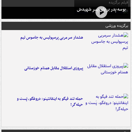
فیلم برگزیده
بوسه‌ پدر بر پای پسر شهیدش
برگزیده ورزشی
هشدار سرمربی پرسپولیس به جاسوس تیم
پیروزی استقلال مقابل همنام خوزستانی
حمله تند فیگو به اینفانتینو: دروغگو، پَست‌ و
حیله‌گر!