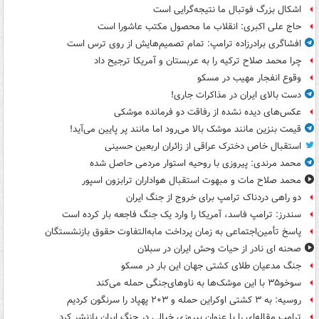
اشکال بزرگ فوتبال ما نتیجه‌گرایی است
حاج علی اکبری: انقلاب ما محصول مکتب عاشورا است
افشاگری برادرزاده ترامپ: تمام تصمیم‌هایش از روی ترس است
چرا محمد صلاح ترکیه را به عربستان و آمریکا ترجیح داد
وقوع انفجار مهیب در مسکو
دست بالای ایران در مذاکرات جاری!
عکس‌های دیده نشده از رفاقت دو فرمانده‌ موشکی
قیمت بنزین مانند موشک بالا می‌رود اما مانند پر پایین می‌آید!
استقبال خاص دخترک عراقی از زائران اربعین حسینی
محمد مرندی: پیروزی با روحیه استوار مردمی حاصل شده
محمد صلاح مات و مبهوت استقبال هواداران ترابزون اسپور
دو راهی دردناک ترامپ برای خروج از جنگ ایران
سندرز: ترامپ فاسد، آمریکا را وارد یک جنگ فاجعه بار کرده است
پاسخ تأمین‌اجتماعی به زمان پرداخت مابه‌التفاوت حقوق بازنشستگان
صحنه ای نادر از حیات وحش ایران در سبلان
جنگ مدعیان طلای کشتی جهان این بار در مسکو
سوخو۳۵ با این موشک‌ها به ناوهای‌جنگی حمله می‌کند
روسیه: به ۳ کشتی اوکراین حمله و ۲۰۳ پهپاد را سرنگون کردیم
ترامپ مقاله‌ای را با عنوان پیروزی خیالی در جنگ ایران بازنشر کرد