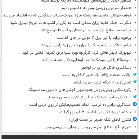
تصاویر جدید از پهپادهای منهدم‌شده آمریکا توسط سپاه
هشدار سرمربی پرسپولیس به جاسوس تیم
توقف طولانی کامیون‌ها پشت مرز؛ صورت‌حساب سنگینی که به اقتصاد می‌رسد
تلگراف: جنگ علیه ایران ممکن است به یکی از اشتباهات تاریخ تبدیل شود
چرا محمد صلاح ترکیه را به عربستان و آمریکا ترجیح داد
برخورد پراید با تیر برق ۲ فوتی بر جای گذاشت
ترامپ: فکر می‌کنم جنگ با ایران خیلی زود پایان می‌یابد
نیویورک تایمز فاش کرد: کارگروه ویژه سیا برای تفرقه افکنی در کوبا
سوخو۳۵ با این موشک‌ها به ناوهای‌جنگی حمله می‌کند
دستگیری قاتل فراری در نوشهر
ایالات متحده واقعاً یک «ببر کاغذی» است!
نمایی زیبا از تنگه کریان جزیره قشم
رکوردشکنی پیش‌فروش جدیدترین گوشی‌های تاشوی سامسونگ
استقبال خاص دخترک عراقی از زائران اربعین حسینی
افشاگری برادرزاده ترامپ: تمام تصمیم‌هایش از روی ترس است
حادثه غرق‌شدگی در طاقانک ۲ قربانی گرفت
کنترل کامل تنگه هرمز در دست ایران!
شروع تلخ مدافع تیم ملی پس از جدایی از پرسپولیس